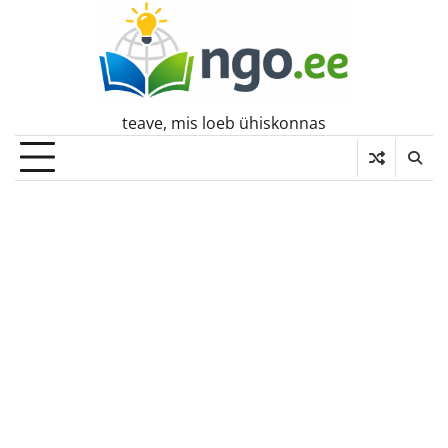
Skip
to
content
teave, mis loeb ühiskonnas