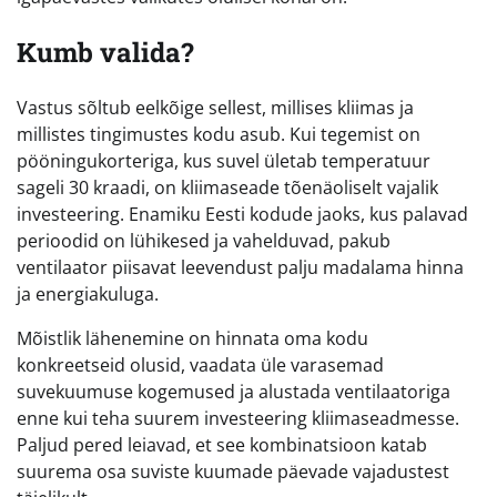
Kumb valida?
Vastus sõltub eelkõige sellest, millises kliimas ja
millistes tingimustes kodu asub. Kui tegemist on
pööningukorteriga, kus suvel ületab temperatuur
sageli 30 kraadi, on kliimaseade tõenäoliselt vajalik
investeering. Enamiku Eesti kodude jaoks, kus palavad
perioodid on lühikesed ja vahelduvad, pakub
ventilaator piisavat leevendust palju madalama hinna
ja energiakuluga.
Mõistlik lähenemine on hinnata oma kodu
konkreetseid olusid, vaadata üle varasemad
suvekuumuse kogemused ja alustada ventilaatoriga
enne kui teha suurem investeering kliimaseadmesse.
Paljud pered leiavad, et see kombinatsioon katab
suurema osa suviste kuumade päevade vajadustest