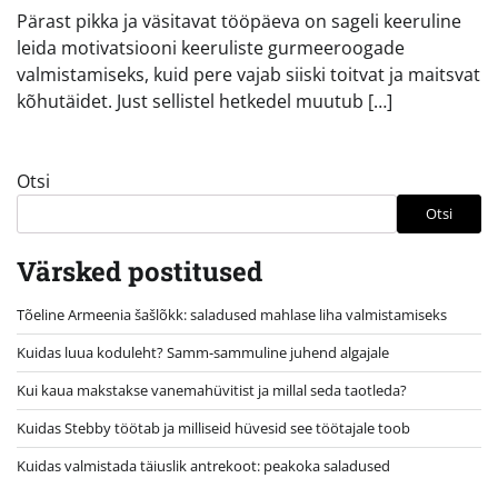
Pärast pikka ja väsitavat tööpäeva on sageli keeruline
leida motivatsiooni keeruliste gurmeeroogade
valmistamiseks, kuid pere vajab siiski toitvat ja maitsvat
kõhutäidet. Just sellistel hetkedel muutub […]
Otsi
Otsi
Värsked postitused
Tõeline Armeenia šašlõkk: saladused mahlase liha valmistamiseks
Kuidas luua koduleht? Samm-sammuline juhend algajale
Kui kaua makstakse vanemahüvitist ja millal seda taotleda?
Kuidas Stebby töötab ja milliseid hüvesid see töötajale toob
Kuidas valmistada täiuslik antrekoot: peakoka saladused