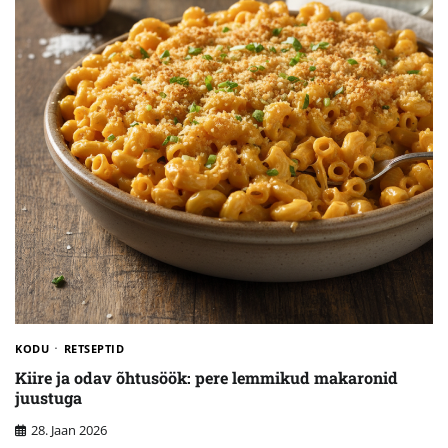
KODU
RETSEPTID
Kiire ja odav õhtusöök: pere lemmikud makaronid
juustuga
28. Jaan 2026