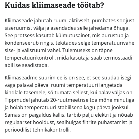
Kuidas kliimaseade töötab?
Kliimaseade jahutab ruumi aktiivselt, pumbates soojust
siseruumist välja ja asendades selle jahedama õhuga.
See protsess kasutab külmutusainet, mis aurustub ja
kondenseerub ringis, tekitades selge temperatuurivahe
sise- ja välisruumi vahel. Tulemuseks on täpne
temperatuurikontroll, mida kasutaja saab termostaadi
abil ise seadistada.
Kliimaseadme suurim eelis on see, et see suudab isegi
väga palaval päeval ruumi temperatuuri langetada
kindlale tasemele, sõltumata sellest, kui palav väljas on.
Tippmudel jahutab 20-ruutmeetrise toa mõne minutiga
ja hoiab temperatuuri stabiilsena kogu päeva jooksul.
Samas on paigaldus kallis, tarbib palju elektrit ja nõuab
regulaarset hooldust, sealhulgas filtrite puhastamist ja
perioodilist tehnikakontrolli.