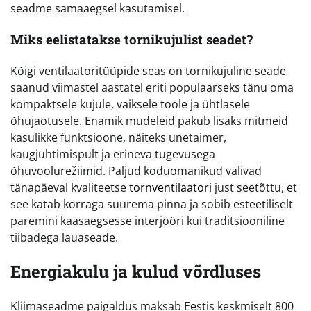
seadme samaaegsel kasutamisel.
Miks eelistatakse tornikujulist seadet?
Kõigi ventilaatoritüüpide seas on tornikujuline seade
saanud viimastel aastatel eriti populaarseks tänu oma
kompaktsele kujule, vaiksele tööle ja ühtlasele
õhujaotusele. Enamik mudeleid pakub lisaks mitmeid
kasulikke funktsioone, näiteks unetaimer,
kaugjuhtimispult ja erineva tugevusega
õhuvoolurežiimid. Paljud koduomanikud valivad
tänapäeval kvaliteetse
tornventilaatori
just seetõttu, et
see katab korraga suurema pinna ja sobib esteetiliselt
paremini kaasaegsesse interjööri kui traditsiooniline
tiibadega lauaseade.
Energiakulu ja kulud võrdluses
Kliimaseadme paigaldus maksab Eestis keskmiselt 800