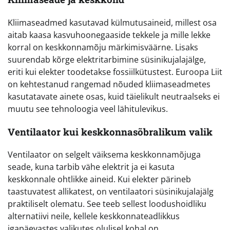
Kliimaseadmed kasutavad külmutusaineid, millest osa
aitab kaasa kasvuhoonegaaside tekkele ja mille lekke
korral on keskkonnamõju märkimisväärne. Lisaks
suurendab kõrge elektritarbimine süsinikujalajälge,
eriti kui elekter toodetakse fossiilkütustest. Euroopa Liit
on kehtestanud rangemad nõuded kliimaseadmetes
kasutatavate ainete osas, kuid täielikult neutraalseks ei
muutu see tehnoloogia veel lähitulevikus.
Ventilaator kui keskkonnasõbralikum valik
Ventilaator on selgelt väiksema keskkonnamõjuga
seade, kuna tarbib vähe elektrit ja ei kasuta
keskkonnale ohtlikke aineid. Kui elekter pärineb
taastuvatest allikatest, on ventilaatori süsinikujalajälg
praktiliselt olematu. See teeb sellest loodushoidliku
alternatiivi neile, kellele keskkonnateadlikkus
igapäevastes valikutes olulisel kohal on.