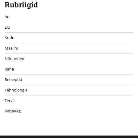
Rubriigid
Äri
Elu
Kodu
Maailm
Nõuanded
Raha
Retseptid
Tehnoloogia
Tervis
VabaAeg