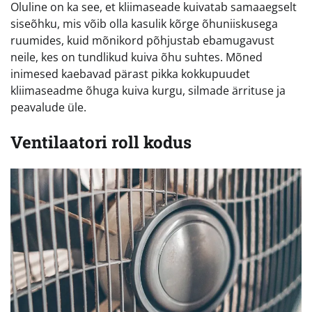
Oluline on ka see, et kliimaseade kuivatab samaaegselt
siseõhku, mis võib olla kasulik kõrge õhuniiskusega
ruumides, kuid mõnikord põhjustab ebamugavust
neile, kes on tundlikud kuiva õhu suhtes. Mõned
inimesed kaebavad pärast pikka kokkupuudet
kliimaseadme õhuga kuiva kurgu, silmade ärrituse ja
peavalude üle.
Ventilaatori roll kodus