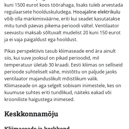
kuni 1500 eurot koos töörahaga, lisaks tuleb arvestada
regulaarsete hoolduskuludega.
Hooajaline elektrikulu
võib olla märkimisväärne, eriti kui seadet kasutatakse
mitu tundi päevas pikema perioodi vältel. Ventilaator
seevastu maksab sõltuvalt mudelist 20 kuni 150 eurot
ja ei vaja paigaldust ega hooldust.
Pikas perspektiivis tasub kliimaseade end ära ainult
siis, kui suve jooksul on pikad perioodid, mil
temperatuur ületab 30 kraadi. Eesti kliimas on selliseid
perioode suhteliselt vähe, mistõttu on paljude jaoks
ventilaator majanduslikult mõistlikum valik.
Kliimaseade on aga selgelt sobivam inimestele, kes on
kuumuse suhtes eriti tundlikud, näiteks eakad või
krooniliste haigustega inimesed.
Keskkonnamõju
Kliimaseade ja keskkond