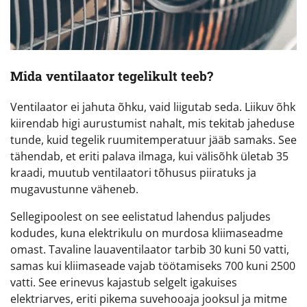
Mida ventilaator tegelikult teeb?
Ventilaator ei jahuta õhku, vaid liigutab seda. Liikuv õhk
kiirendab higi aurustumist nahalt, mis tekitab jaheduse
tunde, kuid tegelik ruumitemperatuur jääb samaks. See
tähendab, et eriti palava ilmaga, kui välisõhk ületab 35
kraadi, muutub ventilaatori tõhusus piiratuks ja
mugavustunne väheneb.
Sellegipoolest on see eelistatud lahendus paljudes
kodudes, kuna elektrikulu on murdosa kliimaseadme
omast. Tavaline lauaventilaator tarbib 30 kuni 50 vatti,
samas kui kliimaseade vajab töötamiseks 700 kuni 2500
vatti. See erinevus kajastub selgelt igakuises
elektriarves, eriti pikema suvehooaja jooksul ja mitme