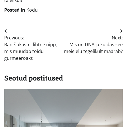
täielikult.
Posted in
Kodu
Navigeerimine
Previous:
Next:
Rantšokaste: lihtne nipp,
Mis on DNA ja kuidas see
mis muudab toidu
meie elu tegelikult määrab?
gurmeeroaks
Seotud postitused