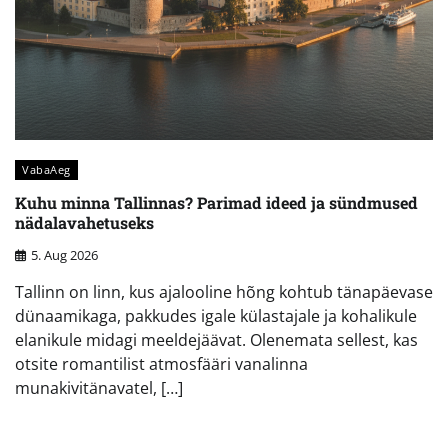
VabaAeg
Kuhu minna Tallinnas? Parimad ideed ja sündmused
nädalavahetuseks
5. Aug 2026
Tallinn on linn, kus ajalooline hõng kohtub tänapäevase
dünaamikaga, pakkudes igale külastajale ja kohalikule
elanikule midagi meeldejäävat. Olenemata sellest, kas
otsite romantilist atmosfääri vanalinna
munakivitänavatel, […]