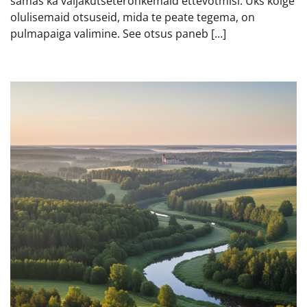
samas ka väljakutseterohkemaid ettevõtmisi. Üks kõige
olulisemaid otsuseid, mida te peate tegema, on
pulmapaiga valimine. See otsus paneb […]