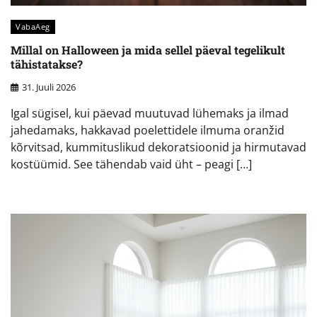
VabaAeg
Millal on Halloween ja mida sellel päeval tegelikult
tähistatakse?
31. Juuli 2026
Igal sügisel, kui päevad muutuvad lühemaks ja ilmad
jahedamaks, hakkavad poelettidele ilmuma oranžid
kõrvitsad, kummituslikud dekoratsioonid ja hirmutavad
kostüümid. See tähendab vaid üht – peagi […]