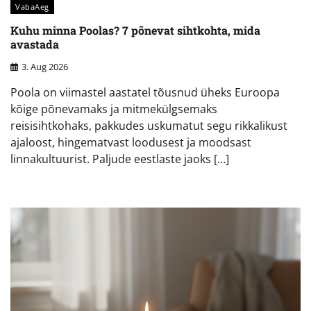
VabaAeg
Kuhu minna Poolas? 7 põnevat sihtkohta, mida
avastada
3. Aug 2026
Poola on viimastel aastatel tõusnud üheks Euroopa
kõige põnevamaks ja mitmekülgsemaks
reisisihtkohaks, pakkudes uskumatut segu rikkalikust
ajaloost, hingematvast loodusest ja moodsast
linnakultuurist. Paljude eestlaste jaoks […]