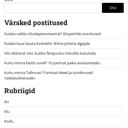
Otsi
Värsked postitused
Kuidas valida nõudepesumasinat? Ekspertide soovitused
Kuidas luua tasuta koduleht: lihtne juhend algajale
Viis üllatavat viisi, kuidas fetajuustu toitudes kasutada
Kuhu minna Eestis suvel? 10 parimat paika avastamiseks
Kuhu minna Tallinnas? Parimad ideed ja sündmused
nädalavahetuseks
Rubriigid
Äri
Elu
Kodu