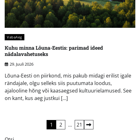
VabaAeg
Kuhu minna Lõuna-Eestis: parimad ideed
nädalavahetuseks
29. Juuli 2026
Lõuna-Eesti on piirkond, mis pakub midagi erilist igale
rändajale, olgu selleks siis puutumata loodus,
ajalooline hõng või kaasaegsed kultuurielamused. See
on kant, kus aeg justkui […]
Postituste
1
2
…
21
leheküljendus
Otsi