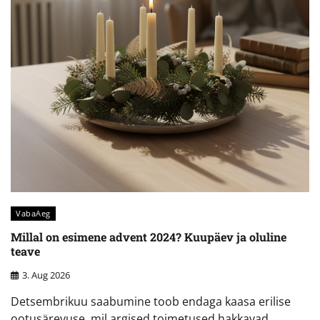
VabaAeg
Millal on esimene advent 2024? Kuupäev ja oluline
teave
3. Aug 2026
Detsembrikuu saabumine toob endaga kaasa erilise
ootusärevuse, mil argised toimetused hakkavad