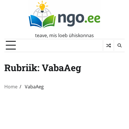
Skip
to
content
teave, mis loeb ühiskonnas
Rubriik:
VabaAeg
Home
VabaAeg