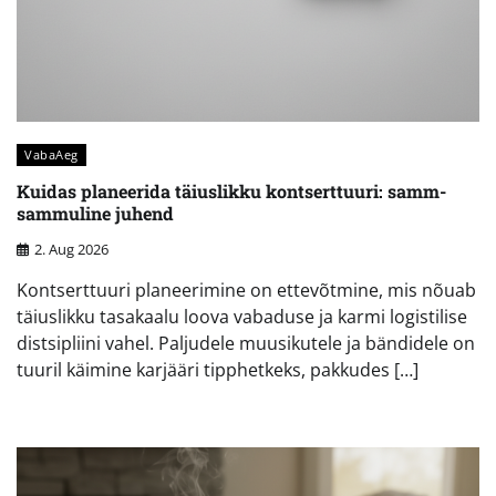
VabaAeg
Kuidas planeerida täiuslikku kontserttuuri: samm-
sammuline juhend
2. Aug 2026
Kontserttuuri planeerimine on ettevõtmine, mis nõuab
täiuslikku tasakaalu loova vabaduse ja karmi logistilise
distsipliini vahel. Paljudele muusikutele ja bändidele on
tuuril käimine karjääri tipphetkeks, pakkudes […]