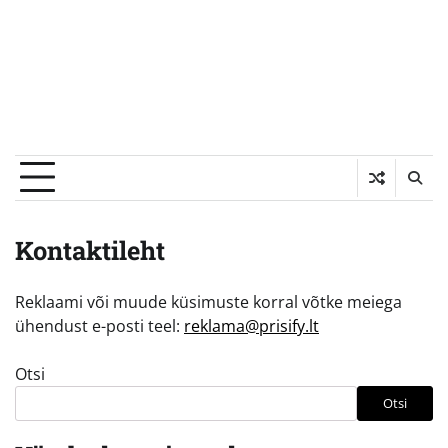
Kontaktileht
Reklaami või muude küsimuste korral võtke meiega
ühendust e-posti teel:
reklama@prisify.lt
Otsi
Otsi