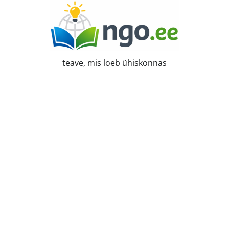
Skip
to
content
teave, mis loeb ühiskonnas