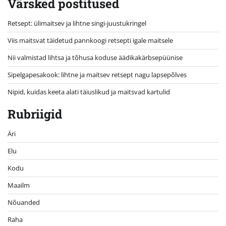
Värsked postitused
Retsept: ülimaitsev ja lihtne singi-juustukringel
Viis maitsvat täidetud pannkoogi retsepti igale maitsele
Nii valmistad lihtsa ja tõhusa koduse äädikakärbsepüünise
Sipelgapesakook: lihtne ja maitsev retsept nagu lapsepõlves
Nipid, kuidas keeta alati täiuslikud ja maitsvad kartulid
Rubriigid
Äri
Elu
Kodu
Maailm
Nõuanded
Raha