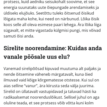
protsess, kuid aedniku seisukohalt soovime, et see
energia suunataks uute õiepungade arendamiseks ja
üldiseks elujõuks. Seetõttu tuleks õitsenud õisikud
lõigata maha kohe, kui need on närbunud. Lõika õisik
koos selle all oleva esimese paari lehega. Ära lõika liiga
sügavalt, et mitte vigastada külgmisi pungi, mis võivad
samuti õisi anda.
Sirelite noorendamine: Kuidas anda
vanale põõsale uus elu?
Vanemad sirelipõõsad kipuvad muutuma alt paljaks ja
nende õitsemine väheneb märgatavalt, kuna õied
ilmuvad vaid kõige kõrgematesse otstesse. Kui sul on
aias selline “vanur”, ära kiirusta seda välja juurima.
Sirelid on üllatavalt vastupidavad ja taluvad hästi ka
radikaalsemat noorenduslõikust. Sellisel juhul on aga
oluline teada, et see protsess võib võtta kuni kolm