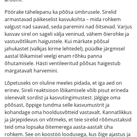
Pöörake tähelepanu ka põõsa ümbrusele. Sirelid
armastavad päikeselist kasvukohta – mida rohkem
valgust nad saavad, seda paremini nad õitsevad. Varjus
kasvav sirel on sageli välja veninud, vähem õierohke ja
vastuvõtlikum haigustele. Kui märkate põõsal
jahukastet (valkjas kirme lehtedel), püüdke järgmisel
aastal lõikamisel veelgi enam rõhku panna
õhutamisele. Hästi ventileeritud põõsas haigestub
märgatavalt harvemini.
Lõpetuseks on oluline meeles pidada, et iga aed on
erinev. Sireli reaktsioon lõikamisele võib pisut erineda
olenevalt sordist ja kasvutingimustest. Jälgige oma
põõsast, õppige tundma selle kasvumustrit ja
kohandage oma hooldusvõtteid vastavalt. Kannatlikkus
ja järjepidevus on võtmeks, et teie sirelid rõõmustaksid
teid oma lopsaka õitemerega aasta-aastalt üha
rohkem. See on koostöö loodusega, kus õige ajastus ja