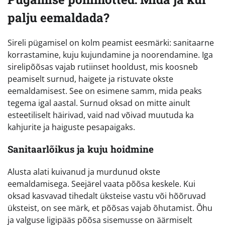
palju eemaldada?
Sireli pügamisel on kolm peamist eesmärki: sanitaarne
korrastamine, kuju kujundamine ja noorendamine. Iga
sirelipõõsas vajab rutiinset hooldust, mis koosneb
peamiselt surnud, haigete ja ristuvate okste
eemaldamisest. See on esimene samm, mida peaks
tegema igal aastal. Surnud oksad on mitte ainult
esteetiliselt häirivad, vaid nad võivad muutuda ka
kahjurite ja haiguste pesapaigaks.
Sanitaarlõikus ja kuju hoidmine
Alusta alati kuivanud ja murdunud okste
eemaldamisega. Seejärel vaata põõsa keskele. Kui
oksad kasvavad tihedalt üksteise vastu või hõõruvad
üksteist, on see märk, et põõsas vajab õhutamist. Õhu
ja valguse ligipääs põõsa sisemusse on äärmiselt