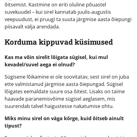
õitsemist. Kastmine on eriti oluline põuastel
suvekuudel – kui sirel kannatab juulis-augustis
veepuudust, ei pruugi ta suuta järgmise aasta õiepungi
piisavalt välja arendada.
Korduma kippuvad küsimused
Kas ma võin sirelit lõigata sügisel, kui mul
kevadel/suvel aega ei olnud?
Sügisene lõikamine ei ole soovitatav, sest sirel on juba
ette valmistanud järgmise aasta õiepungad. Sügisel
lõigates eemaldate suure osa õitest. Lisaks on taime
haavade paranemisvõime sügisel aeglasem, mis
suurendab talvel haigustesse nakatumise ohtu.
Miks minu sirel on väga kõrge, kuid õitseb ainult
tipust?