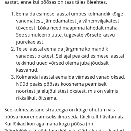
aastat, enne kui põõsas on taas täies õieehtes.
Eemalda esimesel aastal umbes kolmandik kõige
vanematest, jämedamatest ja vähemviljakatest
tüvedest. Lõika need maapinna lähedalt maha.
See stimuleerib uute, tugevate võrsete kasvu
juurekaelast.
Teisel aastal eemalda järgmine kolmandik
vanadest okstest. Sel ajal peaksid esimesel aastal
tekkinud uued võrsed olema juba jõudsalt
kasvanud.
Kolmandal aastal eemalda viimased vanad oksad.
Nüüd peaks põõsas koosnema peamiselt
noortest ja elujõulistest okstest, mis on valmis
rikkalikult õitsema.
See kolmeaastane strateegia on kõige ohutum viis
põõsa noorendamiseks ilma seda täielikult hävitamata.
Kui lõikad korraga maha kogu põõsa (nn
“kändulõikus”), võib taim küll ellu jääda, kuid sa kaotad