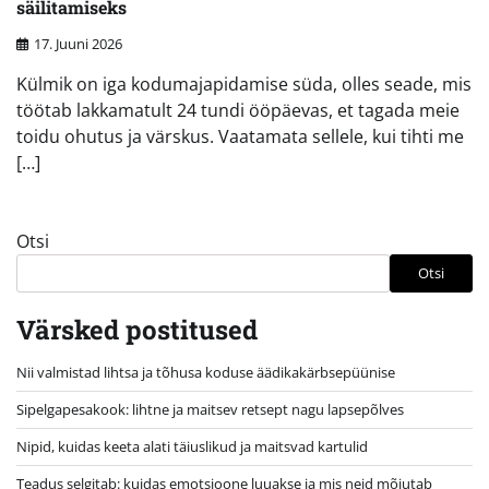
säilitamiseks
17. Juuni 2026
Külmik on iga kodumajapidamise süda, olles seade, mis
töötab lakkamatult 24 tundi ööpäevas, et tagada meie
toidu ohutus ja värskus. Vaatamata sellele, kui tihti me
[…]
Otsi
Otsi
Värsked postitused
Nii valmistad lihtsa ja tõhusa koduse äädikakärbsepüünise
Sipelgapesakook: lihtne ja maitsev retsept nagu lapsepõlves
Nipid, kuidas keeta alati täiuslikud ja maitsvad kartulid
Teadus selgitab: kuidas emotsioone luuakse ja mis neid mõjutab