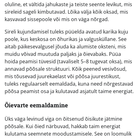
oluline, et vältida jahukaste ja teiste seente levikut, mis
sireleid sageli kimbutavad. Lõika välja kõik oksad, mis
kasvavad sissepoole või mis on väga nõrgad.
Sireli kujundamisel tuleks püüelda avatud karika kuju
poole, kus keskosa on õhurikas ja valgusküllane. See
aitab päikesevalgusel jõuda ka alumiste oksteni, mis
muidu võivad muutuda paljaks ja õievabaks. Püüa
hoida peamisi tüvesid (tavaliselt 5–8 tugevat oksa), mis
annavad põõsale struktuuri. Kõik peened vesivõsud,
mis tõusevad juurekaelast või põõsa juurestikust,
tuleks regulaarselt eemaldada, kuna need nõrgestavad
põõsa peamist osa ja kulutavad asjatult taime energiat.
Õievarte eemaldamine
Üks väga levinud viga on õitsenud õisikute jätmine
põõsale. Kui õied närbuvad, hakkab taim energiat
kulutama seemnete moodustamisele. See on loomulik