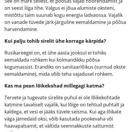
See on märk sellest, et põõsas vajab noorendamist ja
on seest liiga tihe. Valgus ei jõua alumiste oksteni,
mistõttu taim suunab kogu energia ladvaossa. Vajalik
on vanade tüvede järk-järguline eemaldamine ja põõsa
harvendamine.
Kui palju tohib sirelit ühe korraga kärpida?
Rusikareegel on, et ühe aasta jooksul ei tohiks
eemaldada rohkem kui kolmandikku põõsa
kogumassist. Erandiks on sanitaarlõikus (surnud okste
eemaldamine), mida võib teha vajadusel rohkem.
Kas ma pean lõikekohad millegagi katma?
Tervete ja tugevate sirelite puhul ei ole lõikekohtade
katmine tavaliselt vajalik, kui lõige on tehtud puhtalt ja
kaldega, et vesi ei jääks tüvele seisma. Kui aga lõikate
väga jämedaid oksi, võib kasutada pookevaha või
haavapalsamit, et vältida seennakkuste sattumist