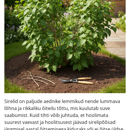
Sirelid on paljude aednike lemmikud nende lummava
lõhna ja rikkaliku õiteilu tõttu, mis kuulutab suve
saabumist. Kuid tihti võib juhtuda, et hoolimata
suurest vaevast ja hoolitsusest jäävad sirelipõõsad
järgmisel aastal õitsemisega kiduraks või ei õitse üldse.