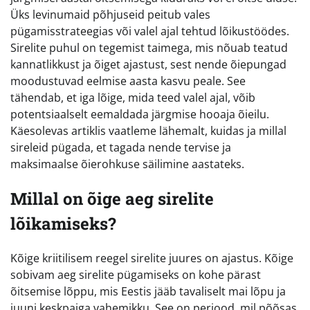
Üks levinumaid põhjuseid peitub vales
pügamisstrateegias või valel ajal tehtud lõikustöödes.
Sirelite puhul on tegemist taimega, mis nõuab teatud
kannatlikkust ja õiget ajastust, sest nende õiepungad
moodustuvad eelmise aasta kasvu peale. See
tähendab, et iga lõige, mida teed valel ajal, võib
potentsiaalselt eemaldada järgmise hooaja õieilu.
Käesolevas artiklis vaatleme lähemalt, kuidas ja millal
sireleid pügada, et tagada nende tervise ja
maksimaalse õierohkuse säilimine aastateks.
Millal on õige aeg sirelite
lõikamiseks?
Kõige kriitilisem reegel sirelite juures on ajastus. Kõige
sobivam aeg sirelite pügamiseks on kohe pärast
õitsemise lõppu, mis Eestis jääb tavaliselt mai lõpu ja
juuni keskpaiga vahemikku. See on periood, mil põõsas