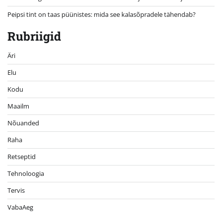
Peipsi tint on taas püünistes: mida see kalasõpradele tähendab?
Rubriigid
Äri
Elu
Kodu
Maailm
Nõuanded
Raha
Retseptid
Tehnoloogia
Tervis
VabaAeg