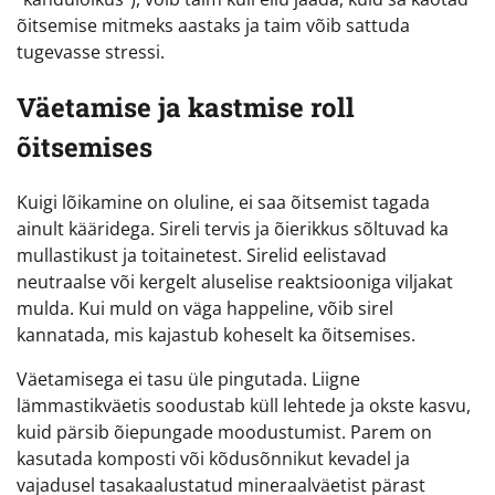
õitsemise mitmeks aastaks ja taim võib sattuda
tugevasse stressi.
Väetamise ja kastmise roll
õitsemises
Kuigi lõikamine on oluline, ei saa õitsemist tagada
ainult kääridega. Sireli tervis ja õierikkus sõltuvad ka
mullastikust ja toitainetest. Sirelid eelistavad
neutraalse või kergelt aluselise reaktsiooniga viljakat
mulda. Kui muld on väga happeline, võib sirel
kannatada, mis kajastub koheselt ka õitsemises.
Väetamisega ei tasu üle pingutada. Liigne
lämmastikväetis soodustab küll lehtede ja okste kasvu,
kuid pärsib õiepungade moodustumist. Parem on
kasutada komposti või kõdusõnnikut kevadel ja
vajadusel tasakaalustatud mineraalväetist pärast