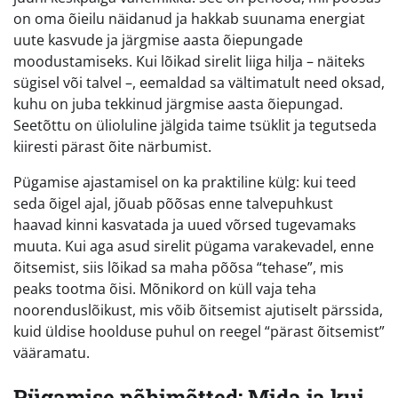
on oma õieilu näidanud ja hakkab suunama energiat
uute kasvude ja järgmise aasta õiepungade
moodustamiseks. Kui lõikad sirelit liiga hilja – näiteks
sügisel või talvel –, eemaldad sa vältimatult need oksad,
kuhu on juba tekkinud järgmise aasta õiepungad.
Seetõttu on ülioluline jälgida taime tsüklit ja tegutseda
kiiresti pärast õite närbumist.
Pügamise ajastamisel on ka praktiline külg: kui teed
seda õigel ajal, jõuab põõsas enne talvepuhkust
haavad kinni kasvatada ja uued võrsed tugevamaks
muuta. Kui aga asud sirelit pügama varakevadel, enne
õitsemist, siis lõikad sa maha põõsa “tehase”, mis
peaks tootma õisi. Mõnikord on küll vaja teha
noorenduslõikust, mis võib õitsemist ajutiselt pärssida,
kuid üldise hoolduse puhul on reegel “pärast õitsemist”
vääramatu.
Pügamise põhimõtted: Mida ja kui