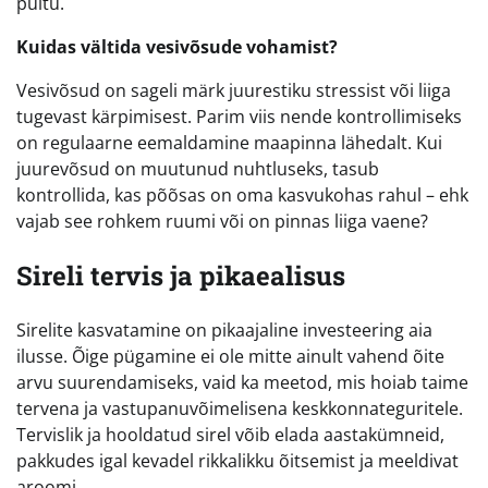
puitu.
Kuidas vältida vesivõsude vohamist?
Vesivõsud on sageli märk juurestiku stressist või liiga
tugevast kärpimisest. Parim viis nende kontrollimiseks
on regulaarne eemaldamine maapinna lähedalt. Kui
juurevõsud on muutunud nuhtluseks, tasub
kontrollida, kas põõsas on oma kasvukohas rahul – ehk
vajab see rohkem ruumi või on pinnas liiga vaene?
Sireli tervis ja pikaealisus
Sirelite kasvatamine on pikaajaline investeering aia
ilusse. Õige pügamine ei ole mitte ainult vahend õite
arvu suurendamiseks, vaid ka meetod, mis hoiab taime
tervena ja vastupanuvõimelisena keskkonnateguritele.
Tervislik ja hooldatud sirel võib elada aastakümneid,
pakkudes igal kevadel rikkalikku õitsemist ja meeldivat
aroomi.