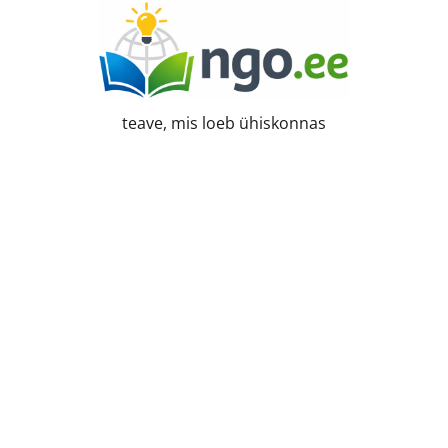
Skip
to
content
teave, mis loeb ühiskonnas