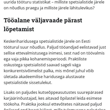
uurida tööturu statistikat – milliste spetsialistide järele
on nõudlus praegu ja milliste järele lähitulevikus?
Tööalane väljavaade pärast
lõpetamist
Keskeriharidusega spetsialistide järele on Eesti
tööturul suur nõudlus. Paljud tööandjad eelistavad just
sellise ettevalmistusega inimesi, sest nad on töövalmis
ega vaja pikka kohanemisperioodi. Praktiliste
oskustega spetsialistid saavad sageli väga
konkurentsivõimelist palka, mis mõnel juhul võib
ületada akadeemilise haridusega alustavate
spetsialistide sissetulekut.
Lisaks on paljudes kutseõppeasutustes suurepärased
karjäärinõustajad, kes aitavad õpilastel leida esimese
töökoha. Praktika jooksul ettevõtetes näitavad paljud
õpilased end heast küljest, mille tulemusena pakutakse