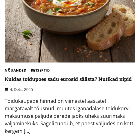
NÕUANDED
RETSEPTID
Kuidas toidupoes sadu eurosid säästa? Nutikad nipid
4. Dets. 2025
Toidukaupade hinnad on viimastel aastatel
märgatavalt tõusnud, muutes iganädalase toidukorvi
maksumuse paljude perede jaoks üheks suurimaks
väljaminekuks. Sageli tundub, et poest väljudes on kott
kergem […]