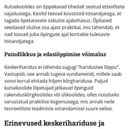
Kutsekoolides on õppekavad tihedalt seotud ettevõtete
vajadustega. Koolid teevad koostööd tööandjatega, et
tagada õpetatavate oskuste ajakohasus. Õpilased
veedavad olulise osa ajast praktikal, mis tähendab, et
nad loovad juba õpingute ajal kontakte tulevaste
tööandjatega.
Paindlikkus ja edasiõppimise võimalus
Keskeriharidus ei tähenda sugugi “haridustee lõppu”.
Vastupidi, see annab tugeva vundamendi, millele saab
soovi korral ehitada hiljem kõrghariduse. Paljud
kutsekoolide lõpetajad jätkavad õpinguid
rakenduskõrgkoolides või ülikoolides, olles nüüdseks
varustatud praktilise kogemusega, mis annab neile
teoreetiliste teadmiste omandamisel suure eelise.
Erinevused keskerihariduse ja