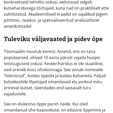
konkreetseid tehnilisi oskusi, eelistavad selgelt
kutseharidusega töötajaid, kuna nad on praktiliselt ette
valmistatud. Akadeemilised kraadid on vajalikud pigem
juhtimis-, teadus- ja spetsialiseeritud analüütilistel
ametikohtadel.
Tuleviku väljavaated ja pidev õpe
Töömaailm muutub kiiresti. Ametid, mis on täna
populaarsed, võivad 10 aasta pärast vajada hoopis
teistsuguseid oskusi. Keskeriharidus ei ole staatiline,
vaid areneb koos ühiskonnaga. See annab inimesele
“tööriistad”, kuidas õppida ja kuidas kohaneda. Paljud
kutsekoolide lõpetajad omandavad elu jooksul mitu
erinevat kutset, täiendades end vastavalt turu
vajadustele.
See on elukestva õppe parim näide. Kui oled
omandanud ühe baasoskuse, on edasine õppimine ja