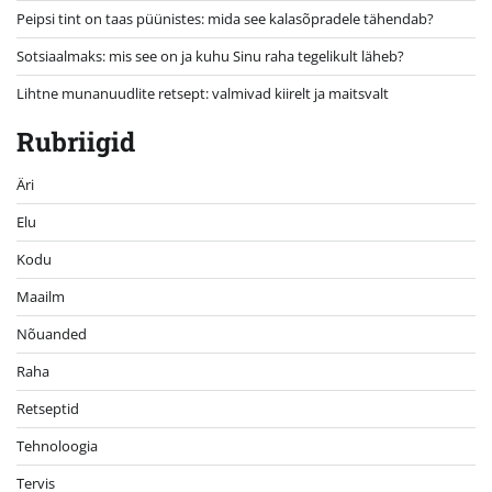
Peipsi tint on taas püünistes: mida see kalasõpradele tähendab?
Sotsiaalmaks: mis see on ja kuhu Sinu raha tegelikult läheb?
Lihtne munanuudlite retsept: valmivad kiirelt ja maitsvalt
Rubriigid
Äri
Elu
Kodu
Maailm
Nõuanded
Raha
Retseptid
Tehnoloogia
Tervis