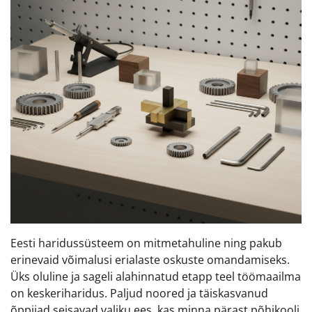
Eesti haridussüsteem on mitmetahuline ning pakub
erinevaid võimalusi erialaste oskuste omandamiseks.
Üks oluline ja sageli alahinnatud etapp teel töömaailma
on keskeriharidus. Paljud noored ja täiskasvanud
õppijad seisavad valiku ees, kas minna pärast põhikooli