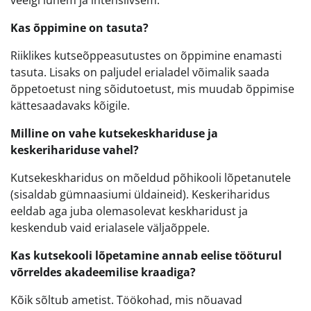
Kas õppimine on tasuta?
Riiklikes kutseõppeasutustes on õppimine enamasti
tasuta. Lisaks on paljudel erialadel võimalik saada
õppetoetust ning sõidutoetust, mis muudab õppimise
kättesaadavaks kõigile.
Milline on vahe kutsekeskhariduse ja
keskerihariduse vahel?
Kutsekeskharidus on mõeldud põhikooli lõpetanutele
(sisaldab gümnaasiumi üldaineid). Keskeriharidus
eeldab aga juba olemasolevat keskharidust ja
keskendub vaid erialasele väljaõppele.
Kas kutsekooli lõpetamine annab eelise tööturul
võrreldes akadeemilise kraadiga?
Kõik sõltub ametist. Töökohad, mis nõuavad