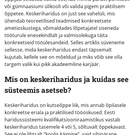
või gümnaasiumi ülikooli või valida pigem praktilisem
õppetee. Keskeriharidus on just see vahelüli, mis
ühendab teoreetilised teadmised konkreetsete
ametioskustega, võimaldades lõpetajatel siseneda
tööturule enesekindlalt ja valmisolekuga täita
konkreetseid tööülesandeid. Selles artiklis süveneme
sellesse, mida keskeriharidus endast täpsemalt
kujutab, kellele see on mõeldud ja miks võib see olla
targem valik kui pikk akadeemiline karjäär.
Mis on keskeriharidus ja kuidas see
süsteemis asetseb?
Keskeriharidus on kutseõppe liik, mis annab õpilasele
konkreetse eriala ja praktilised tööoskused. Eesti
haridussüsteemi kvalifikatsiooniraamistikus vastab
keskeriharidus tasemele 4 või 5, sõltuvalt õppekavast.
See ei ole lihtsalt “koolis käimine”, vaid sihipärane