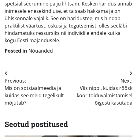
spetsialiseerumine palju lihtsam. Keskeriharidus annab
inimesele enesekindluse, et ta saab hakkama ja on
ühiskonnale vajalik. See on haridustee, mis hindab
praktilist väärtust, oskusi ja tegutsemist, olles seeläbi
hindamatuks ressursiks nii indiviidile endale kui ka
kogu Eesti majandusele.
Posted in
Nõuanded
Navigeerimine
Previous:
Next:
Mis on sotsiaalmeedia ja
Viis nippi, kuidas rõõsk
kuidas see meid tegelikult
koor toiduvalmistamisel
mõjutab?
õigesti kasutada
Seotud postitused