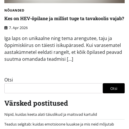
NÕUANDED
Kes on HEV-õpilane ja millist tuge ta tavakoolis vajab?
7. Apr 2026
Iga laps on unikaalne ning tema arengutee, taju ja
õppimiskiirus on täiesti isikupärased. Kui varasematel
aastakümnetel eeldati rangelt, et kõik õpilased peavad
suutma omandada teadmisi […]
Otsi
Otsi
Värsked postitused
Nipid, kuidas keeta alati täiuslikud ja maitsvad kartulid
Teadus selgitab: kuidas emotsioone luuakse ja mis neid mõjutab