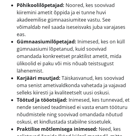
Põhikoolilõpetajad:
Noored, kes soovivad
kiiremini ametit õppida ja ei tunne huvi
akadeemilise gümnaasiumitee vastu. See
võimaldab neil saada iseseisvaks juba varajases
eas.
Gümnaasiumilõpetajad:
Inimesed, kes on küll
gümnaasiumi lõpetanud, kuid soovivad
omandada konkreetset praktilist ametit, mida
ülikoolid ei paku või mis nõuab teistsugust
lähenemist.
Karjääri muutjad:
Täiskasvanud, kes soovivad
oma senist ametivaldkonda vahetada ja vajavad
selleks kiiresti ja kvaliteetselt uusi oskusi.
Töötud ja tööotsijad:
Inimesed, kes tunnevad, et
nende senised teadmised ei vasta enam tööturu
nõudmistele ning soovivad omandada nõutud
oskusi, et kindlustada stabiilne sissetulek.
Praktilise mõtlemisega inimesed:
Need, kes