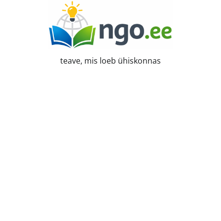
Skip
to
content
teave, mis loeb ühiskonnas