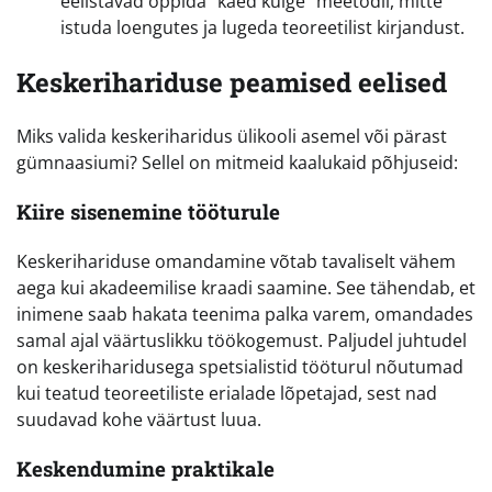
eelistavad õppida “käed külge” meetodil, mitte
istuda loengutes ja lugeda teoreetilist kirjandust.
Keskerihariduse peamised eelised
Miks valida keskeriharidus ülikooli asemel või pärast
gümnaasiumi? Sellel on mitmeid kaalukaid põhjuseid:
Kiire sisenemine tööturule
Keskerihariduse omandamine võtab tavaliselt vähem
aega kui akadeemilise kraadi saamine. See tähendab, et
inimene saab hakata teenima palka varem, omandades
samal ajal väärtuslikku töökogemust. Paljudel juhtudel
on keskeriharidusega spetsialistid tööturul nõutumad
kui teatud teoreetiliste erialade lõpetajad, sest nad
suudavad kohe väärtust luua.
Keskendumine praktikale