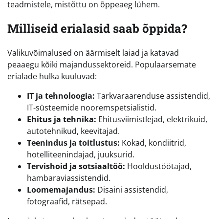
teadmistele, mistõttu on õppeaeg lühem.
Milliseid erialasid saab õppida?
Valikuvõimalused on äärmiselt laiad ja katavad
peaaegu kõiki majandussektoreid. Populaarsemate
erialade hulka kuuluvad:
IT ja tehnoloogia:
Tarkvaraarenduse assistendid,
IT-süsteemide nooremspetsialistid.
Ehitus ja tehnika:
Ehitusviimistlejad, elektrikuid,
autotehnikud, keevitajad.
Teenindus ja toitlustus:
Kokad, kondiitrid,
hotelliteenindajad, juuksurid.
Tervishoid ja sotsiaaltöö:
Hooldustöötajad,
hambaraviassistendid.
Loomemajandus:
Disaini assistendid,
fotograafid, rätsepad.