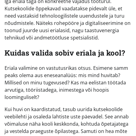
Iga eriala taga on konkreetne vajadus tööturul.
Kutsekoolide õppekavad vaadatakse pidevalt üle, et
need vastaksid tehnoloogilistele uuendustele ja turu
nõudmistele. Näiteks rohepööre ja digitaliseerimine on
toonud juurde uusi erialasid, nagu taastuvenergia
tehnikud või andmetöötluse spetsialistid.
Kuidas valida sobiv eriala ja kool?
Eriala valimine on vastutusrikas otsus. Esimene samm
peaks olema aus eneseanalüüs: mis mind huvitab?
Millised on minu tugevused? Kas ma eelistan töötada
arvutiga, tööriistadega, inimestega või hoopis
loominguliselt?
Kui huvi on kaardistatud, tasub uurida kutsekoolide
veebilehti ja osaleda lahtiste uste päevadel. See annab
võimaluse näha kooli keskkonda, kohtuda õpetajatega
ja vestelda praeguste õpilastega. Samuti on hea mõte