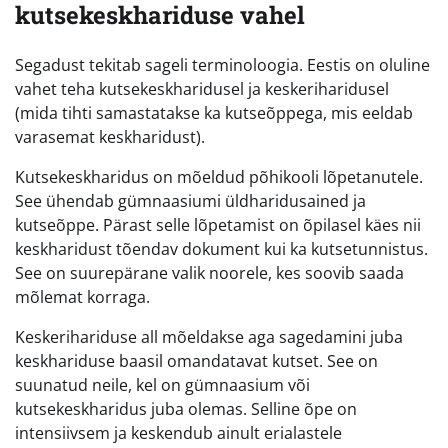
kutsekeskhariduse vahel
Segadust tekitab sageli terminoloogia. Eestis on oluline
vahet teha kutsekeskharidusel ja keskeriharidusel
(mida tihti samastatakse ka kutseõppega, mis eeldab
varasemat keskharidust).
Kutsekeskharidus on mõeldud põhikooli lõpetanutele.
See ühendab gümnaasiumi üldharidusained ja
kutseõppe. Pärast selle lõpetamist on õpilasel käes nii
keskharidust tõendav dokument kui ka kutsetunnistus.
See on suurepärane valik noorele, kes soovib saada
mõlemat korraga.
Keskerihariduse all mõeldakse aga sagedamini juba
keskhariduse baasil omandatavat kutset. See on
suunatud neile, kel on gümnaasium või
kutsekeskharidus juba olemas. Selline õpe on
intensiivsem ja keskendub ainult erialastele