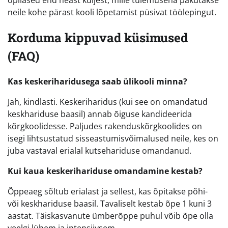
neile kohe pärast kooli lõpetamist püsivat töölepingut.
Korduma kippuvad küsimused
(FAQ)
Kas keskeriharidusega saab ülikooli minna?
Jah, kindlasti. Keskeriharidus (kui see on omandatud
keskhariduse baasil) annab õiguse kandideerida
kõrgkoolidesse. Paljudes rakenduskõrgkoolides on
isegi lihtsustatud sisseastumisvõimalused neile, kes on
juba vastaval erialal kutsehariduse omandanud.
Kui kaua keskerihariduse omandamine kestab?
Õppeaeg sõltub erialast ja sellest, kas õpitakse põhi-
või keskhariduse baasil. Tavaliselt kestab õpe 1 kuni 3
aastat. Täiskasvanute ümberõppe puhul võib õpe olla
veelgi lühem ja intensiivsem.