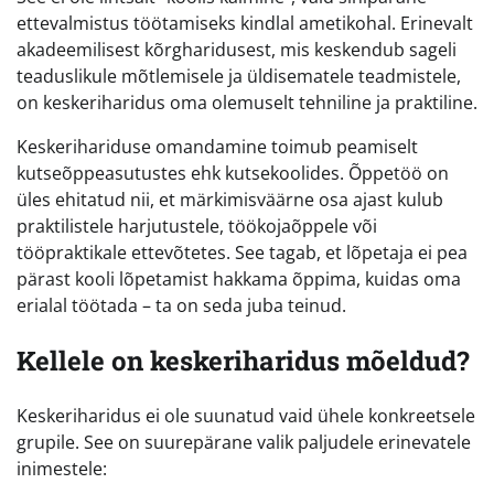
ettevalmistus töötamiseks kindlal ametikohal. Erinevalt
akadeemilisest kõrgharidusest, mis keskendub sageli
teaduslikule mõtlemisele ja üldisematele teadmistele,
on keskeriharidus oma olemuselt tehniline ja praktiline.
Keskerihariduse omandamine toimub peamiselt
kutseõppeasutustes ehk kutsekoolides. Õppetöö on
üles ehitatud nii, et märkimisväärne osa ajast kulub
praktilistele harjutustele, töökojaõppele või
tööpraktikale ettevõtetes. See tagab, et lõpetaja ei pea
pärast kooli lõpetamist hakkama õppima, kuidas oma
erialal töötada – ta on seda juba teinud.
Kellele on keskeriharidus mõeldud?
Keskeriharidus ei ole suunatud vaid ühele konkreetsele
grupile. See on suurepärane valik paljudele erinevatele
inimestele: