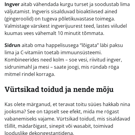
Ingver
aitab vähendada kurgu turset ja soodustab lima
väljutamist. Ingveris sisalduvad bioaktiivsed ained
(gingeroolid) on tugeva põletikuvastase toimega.
Valmistage värskest ingverijuurest teed, lastes viiludel
kuumas vees vähemalt 10 minutit tõmmata.
Sidrun
aitab oma happelisusega “lõigata” läbi paksu
lima ja C-vitamiin toetab immuunsüsteemi.
Kombineerides need kolm – soe vesi, riivitud ingver,
sidrunimahl ja mesi – saate joogi, mis ründab röga
mitmel rindel korraga.
Vürtsikad toidud ja nende mõju
Kas olete märganud, et teravat toitu süües hakkab nina
jooksma? See on täpselt see efekt, mida me rögast
vabanemiseks vajame. Vürtsikad toidud, mis sisaldavad
tšillit, mädarõigast, sinepit või wasabit, toimivad
looduslike dekongestantidena.