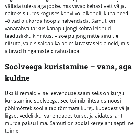
Vältida tuleks aga jooke, mis viivad kehast vett välja,
näiteks suures koguses kohvi või alkoholi, kuna need
võivad olukorda hoopis halvendada. Samuti on
vanarahva tarkus kanapuljongi kohta leidnud
teaduslikku kinnitust – soe puljong mitte ainult ei
niisuta, vaid sisaldab ka põletikuvastaseid aineid, mis
aitavad hingamisteid rahustada.
Soolveega kuristamine – vana, aga
kuldne
Üks kiiremaid viise leevenduse saamiseks on kurgu
kuristamine soolveega. See toimib lihtsa osmoosi
põhimõttel: sool aitab tõmmata kurgu kudedest välja
liigset vedelikku, vähendades turset ja aidates lahti
murda paksu lima. Samuti on soolal kerge antiseptiline
toime.