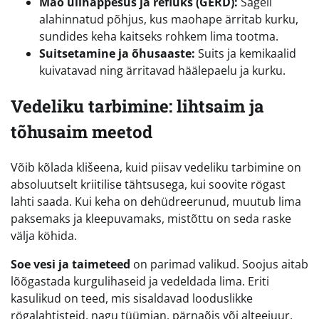
Mao ülihappesus ja refluks (GERD):
Sageli
alahinnatud põhjus, kus maohape ärritab kurku,
sundides keha kaitseks rohkem lima tootma.
Suitsetamine ja õhusaaste:
Suits ja kemikaalid
kuivatavad ning ärritavad häälepaelu ja kurku.
Vedeliku tarbimine: lihtsaim ja
tõhusaim meetod
Võib kõlada klišeena, kuid piisav vedeliku tarbimine on
absoluutselt kriitilise tähtsusega, kui soovite rögast
lahti saada. Kui keha on dehüdreerunud, muutub lima
paksemaks ja kleepuvamaks, mistõttu on seda raske
välja köhida.
Soe vesi ja taimeteed
on parimad valikud. Soojus aitab
lõõgastada kurgulihaseid ja vedeldada lima. Eriti
kasulikud on teed, mis sisaldavad looduslikke
rögalahtisteid, nagu tüümian, pärnaõis või alteejuur.