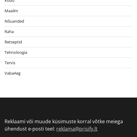
Kodu
Maailm
Nõuanded
Raha
Retseptid
Tehnoloogia
Tervis
VabaAeg
Reklaami või muude küsimuste korral võtke meiega
ühendust e-posti teel:
reklama@prisify.lt