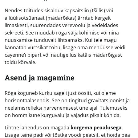
Nendes toitudes sisalduv kapsaitsiin (tšillis) või
allüülisotsüanaat (mädarõikas) ärritab kergelt
limaskesti, suurendades verevoolu ja vedeldades
sekreeti. See muudab röga väljaköhimise või nina
nuuskamise tunduvalt lihtsamaks. Kui teie magu
kannatab vürtsikat toitu, lisage oma menüüsse veidi
cayenne’i pipart või nautige lusikatäis mädarõigast
toidu kõrvale.
Asend ja magamine
Röga koguneb kurku sageli just öösiti, kui oleme
horisontaalasendis. See on tingitud gravitatsioonist ja
neelamisrefleksi harvenemisest une ajal. Tulemuseks
on hommikune kurguvalu ja vajadus pikalt köhida.
Lihtne lahendus on magada
kõrgema peaalusega
.
Lisage teine padi või tõstke voodi peatsit, et hoida pea