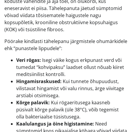
koduste vahendite ja aja toel, on olukordi, kus
eneseravist ei piisa. Tähelepanuta jäetud sümptomid
võivad viidata tõsisematele haigustele nagu
kopsupõletik, krooniline obstruktiivne kopsuhaigus
(KOK) või tsüstiline fibroos.
Pöörake kindlasti tähelepanu järgmistele ohumärkidele
ehk “punastele lippudele”:
Veri rögas:
Isegi väike kogus erkpunast verd või
tumedat “kohvipaksu” laadset ollust nõuab kiiret
meditsiinilist kontrolli.
Hingamisraskused:
Kui tunnete õhupuudust,
vilistavat hingamist või valu rinnus, ärge viivitage
arstiabi otsimisega.
Kõrge palavik:
Kui rögaeritusega kaasneb
püsivalt kõrge palavik (üle 38°C), võib tegemist
olla bakteriaalse tüsistusega.
Kaalulangus ja öine higistamine:
Need
sümptomid koos pikaajalise köhaga võivad viidata