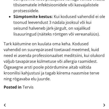
tõsisematele infektsioonidele või kasvajalistele
protsessidele.
Sümptomite kestus:
Kui kodused vahendid ei ole
toonud leevendust 3 nädala jooksul või kui
seisund halveneb järk-järgult, on vajalikud
lisauuringud (näiteks röntgen või vereanalüüs).
Tark käitumine on kuulata oma keha. Kodused
vahendid on suurepärased toetavad meetmed, kuid
need ei asenda professionaalset meditsiini, kui olukord
väljub tavapärase külmetuse või allergia raamidest.
Õigeaegne arsti poole pöördumine aitab vältida
kroonilisi kahjustusi ja tagab kiirema naasmise terve
ning rögavaba elu juurde.
Posted in
Tervis
Navigeerimine