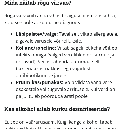
Mida näitab röga värvus?
Röga värv võib anda vihjeid haiguse olemuse kohta,
kuid see pole absoluutne diagnoos.
Läbipaistev/valge:
Tavaliselt viitab allergiatele,
algavale viirusele või refluksile.
Kollane/roheline:
Viitab sageli, et keha võitleb
infektsiooniga (valged verelibled on surnud ja
erituvad). See ei tähenda automaatselt
bakteriaalset nakkust ega vajadust
antibiootikumide järele.
Pruunikas/punakas:
Võib viidata vana vere
osakestele või tugevale ärritusele. Kui verd on
palju, tuleb pöörduda arsti poole.
Kas alkohol aitab kurku desinfitseerida?
Ei, see on väärarusaam. Kuigi kange alkohol tapab
baktereid katseklaasis, siis kurgus toimib see pigem