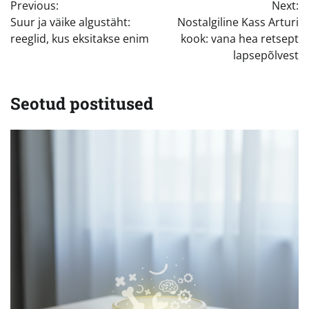
Previous:
Next:
Suur ja väike algustäht:
Nostalgiline Kass Arturi
reeglid, kus eksitakse enim
kook: vana hea retsept
lapsepõlvest
Seotud postitused