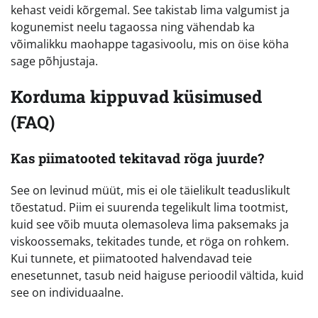
kehast veidi kõrgemal. See takistab lima valgumist ja
kogunemist neelu tagaossa ning vähendab ka
võimalikku maohappe tagasivoolu, mis on öise köha
sage põhjustaja.
Korduma kippuvad küsimused
(FAQ)
Kas piimatooted tekitavad röga juurde?
See on levinud müüt, mis ei ole täielikult teaduslikult
tõestatud. Piim ei suurenda tegelikult lima tootmist,
kuid see võib muuta olemasoleva lima paksemaks ja
viskoossemaks, tekitades tunde, et röga on rohkem.
Kui tunnete, et piimatooted halvendavad teie
enesetunnet, tasub neid haiguse perioodil vältida, kuid
see on individuaalne.