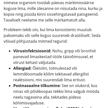
inimese organism toodab päevas märkimisväärse
koguse lima, mille ülesanne on niisutada nina, kurku ja
kopse ning püüda kinni sissehingatavad patogeenid.
Tavaliselt neelame me selle märkamatult alla.
Probleem tekib siis, kui lima konsistents muutub
paksemaks või selle kogus suureneb drastiliselt. Seda
võivad põhjustada mitmed tegurid:
Viirusinfektsioonid:
Nohu, gripp või bronhiit
panevad limaskestad tööle täisvõimsusel, et
viirust kehast väljutada.
Allergiad:
Õietolm, tolmulestad või
lemmikloomade kõõm tekitavad allergilist
reaktsiooni, mis suurendab lima eritust.
Postnasaalne tilkumine:
See on olukord, kus
ninas või põskkoopas tekkiv lima valgub mööda
neelu tagaseina alla, tekitades pideva
köhimisvajaduse.