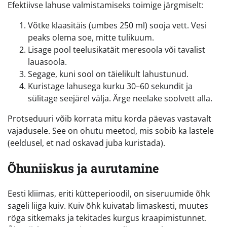
Efektiivse lahuse valmistamiseks toimige järgmiselt:
Võtke klaasitäis (umbes 250 ml) sooja vett. Vesi
peaks olema soe, mitte tulikuum.
Lisage pool teelusikatäit meresoola või tavalist
lauasoola.
Segage, kuni sool on täielikult lahustunud.
Kuristage lahusega kurku 30–60 sekundit ja
sülitage seejärel välja. Ärge neelake soolvett alla.
Protseduuri võib korrata mitu korda päevas vastavalt
vajadusele. See on ohutu meetod, mis sobib ka lastele
(eeldusel, et nad oskavad juba kuristada).
Õhuniiskus ja aurutamine
Eesti kliimas, eriti kütteperioodil, on siseruumide õhk
sageli liiga kuiv. Kuiv õhk kuivatab limaskesti, muutes
röga sitkemaks ja tekitades kurgus kraapimistunnet.