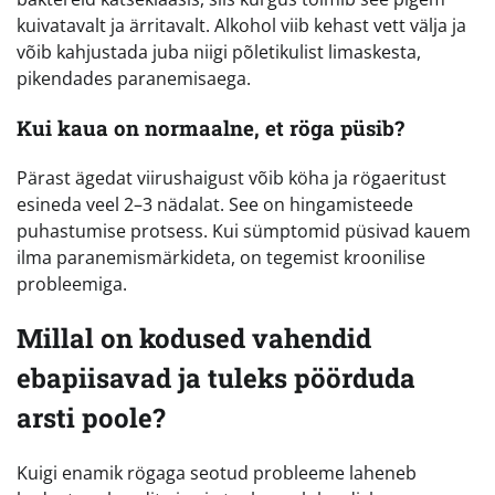
kuivatavalt ja ärritavalt. Alkohol viib kehast vett välja ja
võib kahjustada juba niigi põletikulist limaskesta,
pikendades paranemisaega.
Kui kaua on normaalne, et röga püsib?
Pärast ägedat viirushaigust võib köha ja rögaeritust
esineda veel 2–3 nädalat. See on hingamisteede
puhastumise protsess. Kui sümptomid püsivad kauem
ilma paranemismärkideta, on tegemist kroonilise
probleemiga.
Millal on kodused vahendid
ebapiisavad ja tuleks pöörduda
arsti poole?
Kuigi enamik rögaga seotud probleeme laheneb