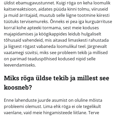
üldist ebamugavustunnet. Kuigi röga on keha loomulik
kaitsereaktsioon, aidates püüda kinni tolmu, viiruseid
ja muid ärritajaid, muutub selle liigne tootmine kiiresti
tüütuks tervisemureks. Õnneks ei pea iga kurguärrituse
korral kohe apteeki tormama, sest meie koduses
majapidamises ja köögikappides leidub hulgaliselt
tõhusaid vahendeid, mis aitavad limaskesti rahustada
ja liigsest rögast vabaneda loomulikul teel. Järgnevalt
vaatamegi süvitsi, miks see probleem tekib ja millised
on parimad teaduspõhised kodused nipid selle
leevendamiseks.
Miks röga üldse tekib ja millest see
koosneb?
Enne lahenduste juurde asumist on oluline mõista
probleemi olemust. Lima ehk röga ei ole tegelikult
vaenlane, vaid meie hingamisteede liitlane. Terve