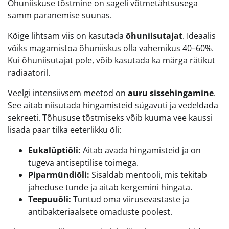
Õhuniiskuse tõstmine on sageli võtmetähtsusega
samm paranemise suunas.
Kõige lihtsam viis on kasutada
õhuniisutajat
. Ideaalis
võiks magamistoa õhuniiskus olla vahemikus 40–60%.
Kui õhuniisutajat pole, võib kasutada ka märga rätikut
radiaatoril.
Veelgi intensiivsem meetod on
auru sissehingamine
.
See aitab niisutada hingamisteid sügavuti ja vedeldada
sekreeti. Tõhususe tõstmiseks võib kuuma vee kaussi
lisada paar tilka eeterlikku õli:
Eukalüptiõli:
Aitab avada hingamisteid ja on
tugeva antiseptilise toimega.
Piparmündiõli:
Sisaldab mentooli, mis tekitab
jaheduse tunde ja aitab kergemini hingata.
Teepuuõli:
Tuntud oma viirusevastaste ja
antibakteriaalsete omaduste poolest.