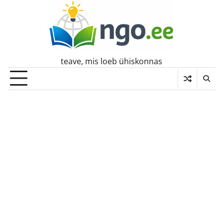
Skip
to
content
teave, mis loeb ühiskonnas