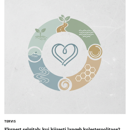
TERVIS
Ekspert selgitab: kui kiiresti langeb kolesteroolitase?