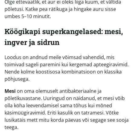
Olge ettevaatlik, et aur ei oleks liiga kuum, et vältida
põletusi. Katke pea rätikuga ja hingake auru sisse
umbes 5–10 minutit.
Köögikapi superkangelased: mesi,
ingver ja sidrun
Loodus on andnud meile võimsad vahendid, mis
toimivad sageli paremini kui kergemad apteegiravimid.
Nende kolme koostisosa kombinatsioon on klassika
põhjusega.
Mesi
on oma olemuselt antibakteriaalne ja
põletikuvastane. Uuringud on näidanud, et mesi võib
olla köha leevendamisel sama tõhus kui mõned
käsimüügiravimid. Eriti kasulik on tatramesi. Võtke
lusikatäis mett mitu korda päevas või segage see sooja
teega.