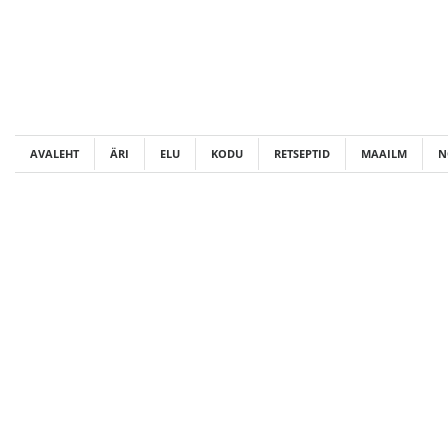
Skip
to
content
AVALEHT
ÄRI
ELU
KODU
RETSEPTID
MAAILM
N