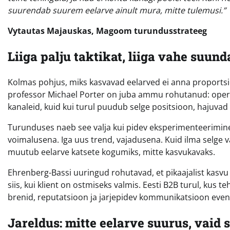
suurendab suurem eelarve ainult mura, mitte tulemusi.”
Vytautas Majauskas, Magoom turundusstrateeg
Liiga palju taktikat, liiga vahe suund
Kolmas pohjus, miks kasvavad eelarved ei anna proportsi
professor Michael Porter on juba ammu rohutanud: operatii
kanaleid, kuid kui turul puudub selge positsioon, hajuvad 
Turunduses naeb see valja kui pidev eksperimenteerimine 
voimalusena. Iga uus trend, vajadusena. Kuid ilma selge
muutub eelarve katsete kogumiks, mitte kasvukavaks.
Ehrenberg-Bassi uuringud rohutavad, et pikaajalist kasv
siis, kui klient on ostmiseks valmis. Eesti B2B turul, kus 
brenid, reputatsioon ja jarjepidev kommunikatsioon eve
Jareldus: mitte eelarve suurus, vaid 