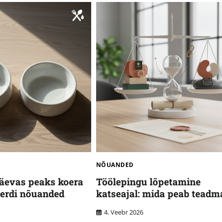
NÕUANDED
äevas peaks koera
Töölepingu lõpetamine
perdi nõuanded
katseajal: mida peab teadm
4. Veebr 2026