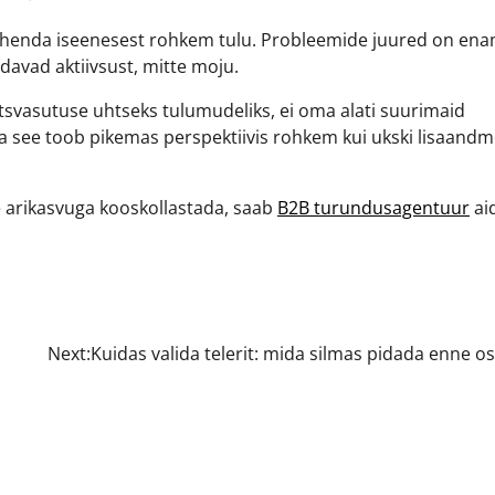
tahenda iseenesest rohkem tulu. Probleemide juured on ena
davad aktiivsust, mitte moju.
tsvasutuse uhtseks tulumudeliks, ei oma alati suurimaid
, ja see toob pikemas perspektiivis rohkem kui ukski lisaand
se arikasvuga kooskollastada, saab
B2B turundusagentuur
ai
Next:
Kuidas valida telerit: mida silmas pidada enne o