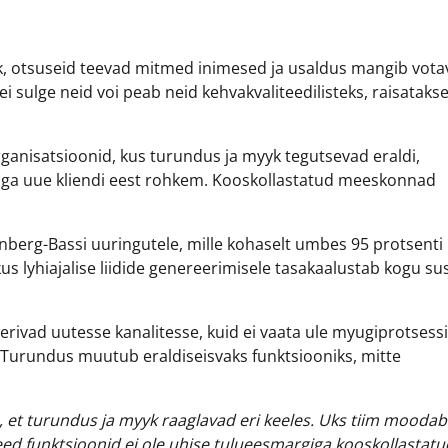
k, otsuseid teevad mitmed inimesed ja usaldus mangib vota
ei sulge neid voi peab neid kehvakvaliteedilisteks, raisataks
ganisatsioonid, kus turundus ja myyk tegutsevad eraldi,
ga uue kliendi eest rohkem. Kooskollastatud meeskonnad
renberg-Bassi uuringutele, mille kohaselt umbes 95 protsenti
okus lyhiajalise liidide genereerimisele tasakaalustab kogu s
eerivad uutesse kanalitesse, kuid ei vaata ule myugiprotsessi
Turundus muutub eraldiseisvaks funktsiooniks, mitte
 et turundus ja myyk raaglavad eri keeles. Uks tiim moodab 
need funktsioonid ei ole uhise tulueesmargiga kooskollastatu