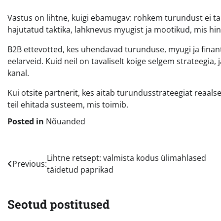
Vastus on lihtne, kuigi ebamugav: rohkem turundust ei 
hajutatud taktika, lahknevus myugist ja mootikud, mis hin
B2B ettevotted, kes uhendavad turunduse, myugi ja finan
eelarveid. Kuid neil on tavaliselt koige selgem strateegia
kanal.
Kui otsite partnerit, kes aitab turundusstrateegiat reaal
teil ehitada susteem, mis toimib.
Posted in
Nõuanded
Navigeerimine
Lihtne retsept: valmista kodus ülimahlased
Previous:
täidetud paprikad
Seotud postitused