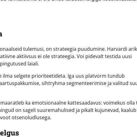
a
onaalseid tulemusi, on strateegia puudumine. Harvardi arik
vne aktiivsus ei ole strateegia. Voi pidevalt testida uusi
pingutused laiali.
ilma selgete prioriteetideta. Iga uus platvorm tundub
 vaartuspakkumise, sihtryhma segmenteerimise ja valitud su
u maaratleb ka emotsionaalne kattesaadavus: voimekus olla 
tehingud on sageli suuremahulised ja pikalt kujunevad, kaalub
nvoot otsenoludlusega.
selgus