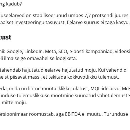
ing kadub?
duseelarved on stabiliseerunud umbes 7,7 protsendi juures
alset investeeringu tasuvust. Eelarve suurus ei taga kasvu.
kust
: Google, LinkedIn, Meta, SEO, e-posti kampaaniad, videosi
li ilma selge omavahelise loogiketa.
as tahendab hajutatud eelarve hajutatud moju. Kui vahendid
eist piisavat massi, et tekitada kokkuvotlikku tulemust.
da, mida on lihtne moota: klikke, ulatust, MQL-ide arvu. Mc
urunduse tulemuslikkuse mootmine suunatud vahetulemuste
, mitte moju.
ersioonimaar roomustab, aga EBITDA ei muutu. Turunduse