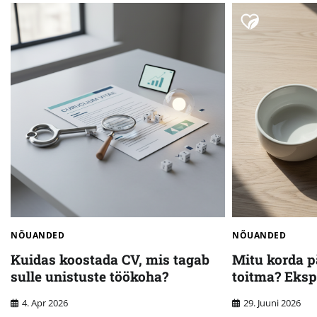
NÕUANDED
NÕUANDED
Kuidas koostada CV, mis tagab
Mitu korda p
sulle unistuste töökoha?
toitma? Eks
4. Apr 2026
29. Juuni 2026