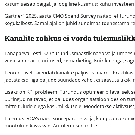
kasum seisab paigal. Ja loogiline kusimus: kuhu investeer
Gartner’i 2025. aasta CMO Spend Survey naitab, et turun
kogukaibest. Samal ajal on juhid sundimas toenestama rea
Kanalite rohkus ei vorda tulemuslik
Tanapaeva Eesti B2B turundusmaastik naeb valja umbes nii
veebiseminarid, uritused, remarketing. Koik korraga, sage
Teoreetiliselt laiendab kanalite paljusus haaret. Praktik
jaotatakse liiga paljude suundade vahel, ei saavuta ukski n
Lisaks on KPI probleem. Turundus optimeerib tavaliselt se
uuringud naitavad, et paljudes organisatsioonides on t
mitte tuludele ega kasumlikkusele. Moodetakse aktiivsust
Tulemus: ROAS naeb suureparane valja, kampaania konv
mootrikud kasvavad. Aritulemused mitte.