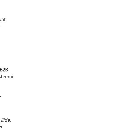
vat
e
 B2B
usteemi
,
liide,
d,