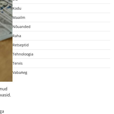
Kodu
Maailm
Nõuanded
Raha
Retseptid
Tehnoloogia
Tervis
VabaAeg
anud
vasid.
aga