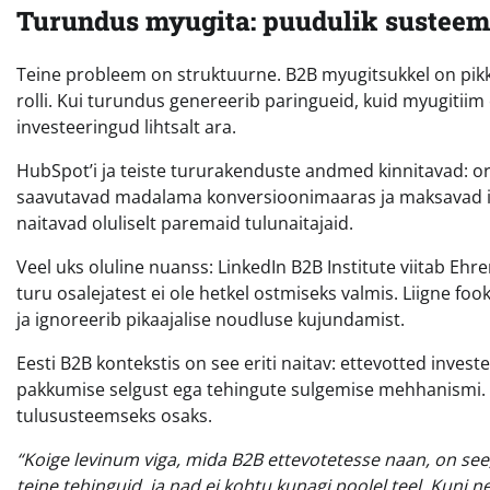
Turundus myugita: puudulik susteem
Teine probleem on struktuurne. B2B myugitsukkel on pik
rolli. Kui turundus genereerib paringueid, kuid myugitiim 
investeeringud lihtsalt ara.
HubSpot’i ja teiste tururakenduste andmed kinnitavad: or
saavutavad madalama konversioonimaaras ja maksavad i
naitavad oluliselt paremaid tulunaitajaid.
Veel uks oluline nuanss: LinkedIn B2B Institute viitab Eh
turu osalejatest ei ole hetkel ostmiseks valmis. Liigne fo
ja ignoreerib pikaajalise noudluse kujundamist.
Eesti B2B kontekstis on see eriti naitav: ettevotted invest
pakkumise selgust ega tehingute sulgemise mehhanismi. 
tulususteemseks osaks.
“Koige levinum viga, mida B2B ettevotetesse naan, on see,
teine tehinguid, ja nad ei kohtu kunagi poolel teel. Kuni 