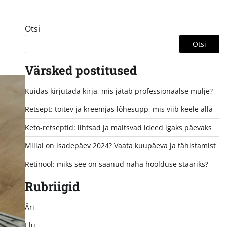
Otsi
Otsi
Värsked postitused
Kuidas kirjutada kirja, mis jätab professionaalse mulje?
Retsept: toitev ja kreemjas lõhesupp, mis viib keele alla
Keto-retseptid: lihtsad ja maitsvad ideed igaks päevaks
Millal on isadepäev 2024? Vaata kuupäeva ja tähistamist
Retinool: miks see on saanud naha hoolduse staariks?
Rubriigid
Äri
Elu