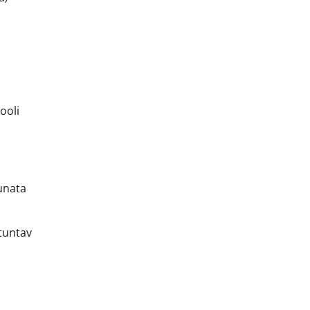
ooli
unata
tuntav