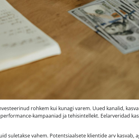
 investeerinud rohkem kui kunagi varem. Uued kanalid, kasv
 performance-kampaaniad ja tehisintellekt. Eelarveridad kas
uid suletakse vahem. Potentsiaalsete klientide arv kasvab, 