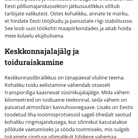
Eesti põllumajandussektori jätkusuutlikkus sõltub
tarbijate valikutest. Ostes kohalikku, annate te märku,
et hindate Eesti tööjõudu ja panustate riigi stabiilsusse.
See loob uusi töökohti maapiirkondades ja aitab hoida
meie külaelu elujõulisena.
Keskkonnajalajälg ja
toiduraiskamine
Keskkonnasõbralikkus on tänapäeval oluline teema.
Kohaliku toidu eelistamine vähendab otseselt
transpordiga kaasnevat süsinikujalajälge. Mida vähem
kilomeetreid on toiduaine teekonnal, seda vähem on
paisatud atmosfääri kasvuhoonegaase. Lisaks on Eestis
toodetud liha tootmisprotsessid sageli tihedalt seotud
kohaliku ringmajandusega, kus sõnnikut kasutatakse
põldude väetamiseks ja sööda tootmiseks, mis sulgeb
toitainete ringluse võimalikult lühikese vahemaa