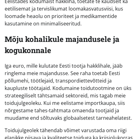
Eelistades kodumaist hakkliha, toetate te kaudselt ka
eetilisemat ja tervislikumat loomakasvatusviisi, kus
loomade heaolu on prioriteet ja medikamentide
kasutamine on minimaliseeritud.
Mõju kohalikule majandusele ja
kogukonnale
Iga euro, mille kulutate Eesti tootja hakklihale, jääb
ringlema meie majandusse. See raha toetab Eesti
põllumehi, töötlejaid, transpordiettevõtteid ja
kaupluste töötajaid. Kodumaine toidutootmine on üks
strateegiliselt tähtsamaid sektoreid, mis tagab meie
toidujulgeoleku. Kui me eelistame importkaupa, siis
nõrgestame tahes-tahtmata omaenda tootjaid ja
muudame end sõltuvaks globaalsetest tarneahelatest.
Toidujulgeolek tähendab võimet varustada oma riigi
elanikke piisava ja kvaliteetse toiduga ka kriisiolukorras.