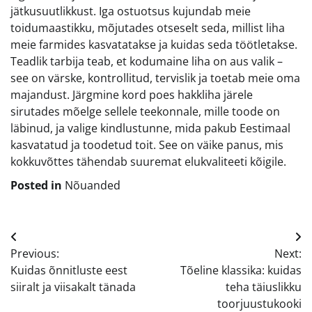
jätkusuutlikkust. Iga ostuotsus kujundab meie
toidumaastikku, mõjutades otseselt seda, millist liha
meie farmides kasvatatakse ja kuidas seda töötletakse.
Teadlik tarbija teab, et kodumaine liha on aus valik –
see on värske, kontrollitud, tervislik ja toetab meie oma
majandust. Järgmine kord poes hakkliha järele
sirutades mõelge sellele teekonnale, mille toode on
läbinud, ja valige kindlustunne, mida pakub Eestimaal
kasvatatud ja toodetud toit. See on väike panus, mis
kokkuvõttes tähendab suuremat elukvaliteeti kõigile.
Posted in
Nõuanded
Navigeerimine
Previous:
Next:
Kuidas õnnitluste eest
Tõeline klassika: kuidas
siiralt ja viisakalt tänada
teha täiuslikku
toorjuustukooki