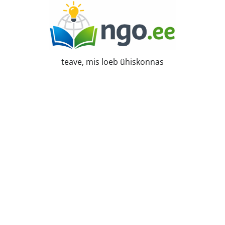
Skip
to
content
teave, mis loeb ühiskonnas