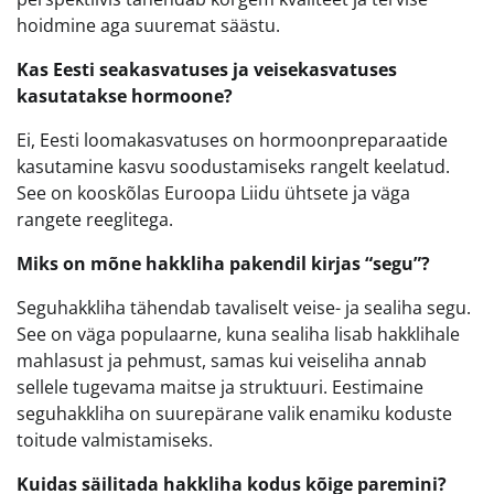
hoidmine aga suuremat säästu.
Kas Eesti seakasvatuses ja veisekasvatuses
kasutatakse hormoone?
Ei, Eesti loomakasvatuses on hormoonpreparaatide
kasutamine kasvu soodustamiseks rangelt keelatud.
See on kooskõlas Euroopa Liidu ühtsete ja väga
rangete reeglitega.
Miks on mõne hakkliha pakendil kirjas “segu”?
Seguhakkliha tähendab tavaliselt veise- ja sealiha segu.
See on väga populaarne, kuna sealiha lisab hakklihale
mahlasust ja pehmust, samas kui veiseliha annab
sellele tugevama maitse ja struktuuri. Eestimaine
seguhakkliha on suurepärane valik enamiku koduste
toitude valmistamiseks.
Kuidas säilitada hakkliha kodus kõige paremini?