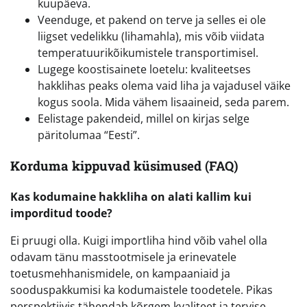
kuupäeva.
Veenduge, et pakend on terve ja selles ei ole
liigset vedelikku (lihamahla), mis võib viidata
temperatuurikõikumistele transportimisel.
Lugege koostisainete loetelu: kvaliteetses
hakklihas peaks olema vaid liha ja vajadusel väike
kogus soola. Mida vähem lisaaineid, seda parem.
Eelistage pakendeid, millel on kirjas selge
päritolumaa “Eesti”.
Korduma kippuvad küsimused (FAQ)
Kas kodumaine hakkliha on alati kallim kui
imporditud toode?
Ei pruugi olla. Kuigi importliha hind võib vahel olla
odavam tänu masstootmisele ja erinevatele
toetusmehhanismidele, on kampaaniaid ja
sooduspakkumisi ka kodumaistele toodetele. Pikas
perspektiivis tähendab kõrgem kvaliteet ja tervise