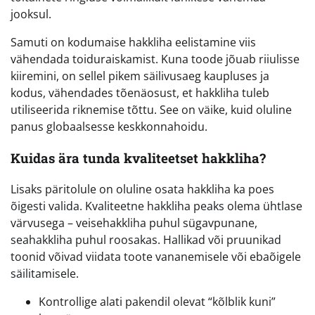
jooksul.
Samuti on kodumaise hakkliha eelistamine viis
vähendada toiduraiskamist. Kuna toode jõuab riiulisse
kiiremini, on sellel pikem säilivusaeg kaupluses ja
kodus, vähendades tõenäosust, et hakkliha tuleb
utiliseerida riknemise tõttu. See on väike, kuid oluline
panus globaalsesse keskkonnahoidu.
Kuidas ära tunda kvaliteetset hakkliha?
Lisaks päritolule on oluline osata hakkliha ka poes
õigesti valida. Kvaliteetne hakkliha peaks olema ühtlase
värvusega – veisehakkliha puhul sügavpunane,
seahakkliha puhul roosakas. Hallikad või pruunikad
toonid võivad viidata toote vananemisele või ebaõigele
säilitamisele.
Kontrollige alati pakendil olevat “kõlblik kuni”