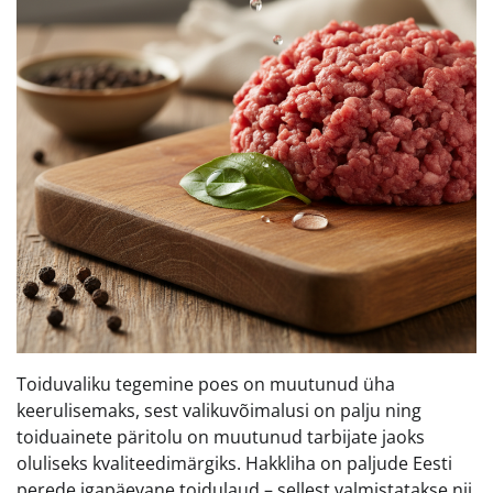
Toiduvaliku tegemine poes on muutunud üha
keerulisemaks, sest valikuvõimalusi on palju ning
toiduainete päritolu on muutunud tarbijate jaoks
oluliseks kvaliteedimärgiks. Hakkliha on paljude Eesti
perede igapäevane toidulaud – sellest valmistatakse nii