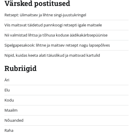
Värsked postitused
Retsept: ülimaitsev ja lihtne singi-juustukringel
Viis maitsvat täidetud pannkoogi retsepti igale maitsele
Nii valmistad lihtsa ja tõhusa koduse äädikakärbsepüünise
Sipelgapesakook: lihtne ja maitsev retsept nagu lapsepõlves
Nipid, kuidas keeta alati täiuslikud ja maitsvad kartulid
Rubriigid
Äri
Elu
Kodu
Maailm
Nõuanded
Raha