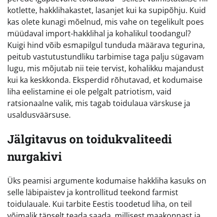
kotlette, hakklihakastet, lasanjet kui ka supipõhju. Kuid
kas olete kunagi mõelnud, mis vahe on tegelikult poes
müüdaval import-hakklihal ja kohalikul toodangul?
Kuigi hind võib esmapilgul tunduda määrava tegurina,
peitub vastutustundliku tarbimise taga palju sügavam
lugu, mis mõjutab nii teie tervist, kohalikku majandust
kui ka keskkonda. Eksperdid rõhutavad, et kodumaise
liha eelistamine ei ole pelgalt patriotism, vaid
ratsionaalne valik, mis tagab toidulaua värskuse ja
usaldusväärsuse.
Jälgitavus on toidukvaliteedi
nurgakivi
Üks peamisi argumente kodumaise hakkliha kasuks on
selle läbipaistev ja kontrollitud teekond farmist
toidulauale. Kui tarbite Eestis toodetud liha, on teil
võimalik täpselt teada saada, millisest maakonnast ja