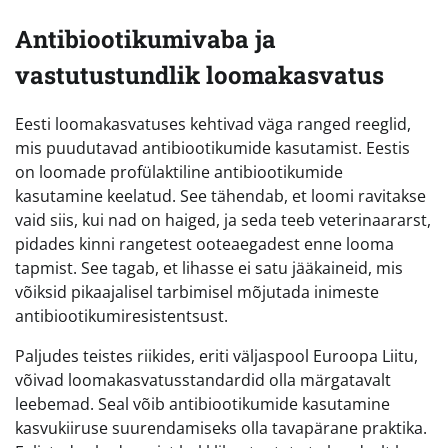
Antibiootikumivaba ja
vastutustundlik loomakasvatus
Eesti loomakasvatuses kehtivad väga ranged reeglid,
mis puudutavad antibiootikumide kasutamist. Eestis
on loomade profülaktiline antibiootikumide
kasutamine keelatud. See tähendab, et loomi ravitakse
vaid siis, kui nad on haiged, ja seda teeb veterinaararst,
pidades kinni rangetest ooteaegadest enne looma
tapmist. See tagab, et lihasse ei satu jääkaineid, mis
võiksid pikaajalisel tarbimisel mõjutada inimeste
antibiootikumiresistentsust.
Paljudes teistes riikides, eriti väljaspool Euroopa Liitu,
võivad loomakasvatusstandardid olla märgatavalt
leebemad. Seal võib antibiootikumide kasutamine
kasvukiiruse suurendamiseks olla tavapärane praktika.