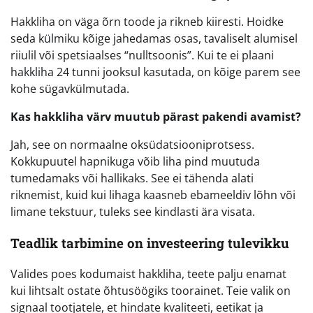
Hakkliha on väga õrn toode ja rikneb kiiresti. Hoidke
seda külmiku kõige jahedamas osas, tavaliselt alumisel
riiulil või spetsiaalses “nulltsoonis”. Kui te ei plaani
hakkliha 24 tunni jooksul kasutada, on kõige parem see
kohe sügavkülmutada.
Kas hakkliha värv muutub pärast pakendi avamist?
Jah, see on normaalne oksüdatsiooniprotsess.
Kokkupuutel hapnikuga võib liha pind muutuda
tumedamaks või hallikaks. See ei tähenda alati
riknemist, kuid kui lihaga kaasneb ebameeldiv lõhn või
limane tekstuur, tuleks see kindlasti ära visata.
Teadlik tarbimine on investeering tulevikku
Valides poes kodumaist hakkliha, teete palju enamat
kui lihtsalt ostate õhtusöögiks toorainet. Teie valik on
signaal tootjatele, et hindate kvaliteeti, eetikat ja