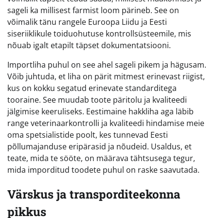
sageli ka millisest farmist loom pärineb. See on
võimalik tänu rangele Euroopa Liidu ja Eesti
siseriiklikule toiduohutuse kontrollsüsteemile, mis
nõuab igalt etapilt täpset dokumentatsiooni.
Importliha puhul on see ahel sageli pikem ja hägusam.
Võib juhtuda, et liha on pärit mitmest erinevast riigist,
kus on kokku segatud erinevate standarditega
tooraine. See muudab toote päritolu ja kvaliteedi
jälgimise keeruliseks. Eestimaine hakkliha aga läbib
range veterinaarkontrolli ja kvaliteedi hindamise meie
oma spetsialistide poolt, kes tunnevad Eesti
põllumajanduse eripärasid ja nõudeid. Usaldus, et
teate, mida te sööte, on määrava tähtsusega tegur,
mida imporditud toodete puhul on raske saavutada.
Värskus ja transporditeekonna
pikkus