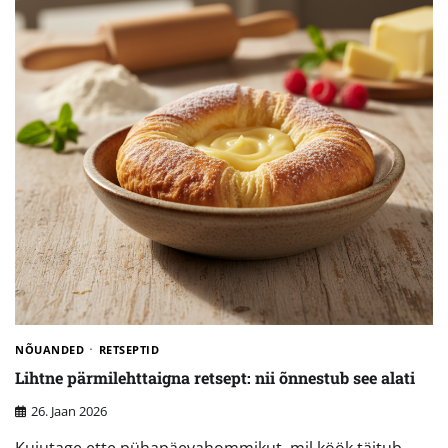
NÕUANDED
RETSEPTID
Lihtne pärmilehttaigna retsept: nii õnnestub see alati
26. Jaan 2026
Kujutage ette pühapäevahommikut, mil köök täitub