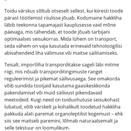
Toidu värskus sõltub otseselt sellest, kui kiiresti toode
pärast töötlemist riiulisse jõuab. Kodumaine hakkliha
läbib teekonna tapamajast kauplusesse vaid mõne
päevaga, mis tähendab, et toode jõuab tarbijani
optimaalses seisukorras. Mida lühem on transport,
seda vähem on vaja kasutada erinevaid tehnoloogilisi
abivahendeid liha välimuse või maitse säilitamiseks.
Teisalt, importliha transporditakse sageli läbi mitme
riigi, mis nõuab transporditingimuste ranget
reguleerimist ja pikemat säilivusaega. See omakorda
võib sundida tootjaid kasutama gaasikeskkonda
pakendamisel või muid säilivust pikendavaid
meetodeid. Kuigi need on toiduohutuse seisukohast
lubatud, võib värskelt ja kohalikult toodetud hakkliha
pakkuda alati paremat organoleptilist kogemust – ehk
siis see maitseb paremini, lõhnab naturaalsemalt ja
selle tekstuur on loomulikum.