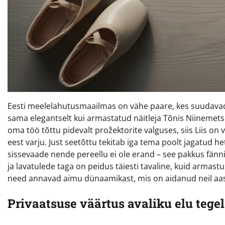
Eesti meelelahutusmaailmas on vähe paare, kes suudavad 
sama elegantselt kui armastatud näitleja Tõnis Niinemets 
oma töö tõttu pidevalt prožektorite valguses, siis Liis o
eest varju. Just seetõttu tekitab iga tema poolt jagatud he
sissevaade nende pereellu ei ole erand – see pakkus fänn
ja lavatulede taga on peidus täiesti tavaline, kuid armast
need annavad aimu dünaamikast, mis on aidanud neil aas
Privaatsuse väärtus avaliku elu tegel