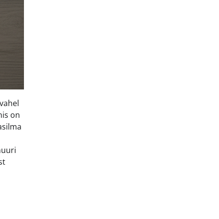
vahel
nis on
asilma
muuri
st