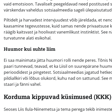
vaid emotsioon. Tavaliselt peegeldavad need postitused s
värskendav vaheldus sotsiaalmeedia sageli ülepaisutatud
Piltidelt ja harvadest intervjuudest võib järeldada, et n
kaasamine tegevustesse, kuid samas nende privaatsuse kai
räägib kaitsvast ja hoolivast vanemlikust instinktist. See n
turvatunne alati esikohal.
Huumor kui suhte liim
Ei saa mainimata jätta huumori rolli nende peres. Tõnis
paari tunnevad, teavad, et ka Liisil on suurepärane huumo
perioodidest ja pingetest. Sotsiaalmeedias jagatud hetked
pildiallkiri või lõbus olukord, kuhu nad on sattunud. See
staari ja fänni vahel.
Korduma kippuvad küsimused (KKK)
Seoses Liis Ilula-Niinemetsa ja tema perega tekib inimeste