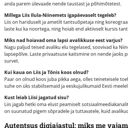
anda parem ülevaade nende taustast ja põhimõtetest.
Millega Liis Ilula-Niinemets igapäevaselt tegeleb?
Liis on hariduselt ja ametilt tantsuõpetaja ning koreogra
laste kui ka noortega, ning hoiab end aktiivselt kursis t
Miks nad hoiavad oma lapsi avalikkuse eest varjus?
Nagu paljud teised avaliku elu tegelased, soovivad ka Nii
lapsepõlve. Laste privaatsuse kaitsmine on nende jaoks pri
survet.
Kui kaua on Liis ja Tõnis koos olnud?
Paar on olnud koos juba pikka aega, olles teineteisele toe
suhe on üks stabiilsemaid ja eeskujulikumaid Eesti meel
Kust leiab Liisi jagatud sisu?
Liis jagab hetki oma elust peamiselt sotsiaalmeediakanali
on suunatud pigem sõpradele ja tuttavatele, kuid avaliku
Autentsus digiajastul: miks me vajame