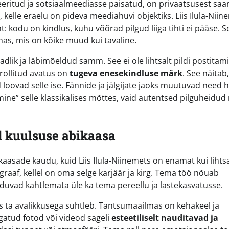
eritud ja sotsiaalmeediasse paisatud, on privaatsusest sa
 kelle eraelu on pideva meediahuvi objektiks. Liis Ilula-Niin
: kodu on kindlus, kuhu võõrad pilgud liiga tihti ei pääse. S
nas, mis on kõike muud kui tavaline.
adlik ja läbimõeldud samm. See ei ole lihtsalt pildi postitam
rollitud avatus on
tugeva enesekindluse märk
. See näitab,
d loovad selle ise. Fännide ja jälgijate jaoks muutuvad need 
mine” selle klassikalises mõttes, vaid autentsed pilguheidu
d kuulsuse abikaasa
asade kaudu, kuid Liis Ilula-Niinemets on enamat kui lihtsa
raaf, kellel on oma selge karjäär ja kirg. Tema töö nõuab
nduvad kahtlemata üle ka tema pereellu ja lastekasvatusse.
das ta avalikkusega suhtleb. Tantsumaailmas on kehakeel ja
agatud fotod või videod sageli
esteetiliselt nauditavad ja