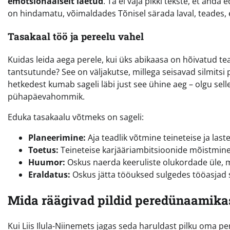
emotsionaalselt laetud
. Ta ei vaja pikki tekste, et and
on hindamatu, võimaldades Tõnisel särada laval, teades, e
Tasakaal töö ja pereelu vahel
Kuidas leida aega perele, kui üks abikaasa on hõivatud te
tantsutunde? See on väljakutse, millega seisavad silmitsi
hetkedest kumab sageli läbi just see ühine aeg – olgu selle
pühapäevahommik.
Eduka tasakaalu võtmeks on sageli:
Planeerimine:
Aja teadlik võtmine teineteise ja laste
Toetus:
Teineteise karjääriambitsioonide mõistmine
Huumor:
Oskus naerda keeruliste olukordade üle, 
Eraldatus:
Oskus jätta tööuksed sulgedes tööasjad s
Mida räägivad pildid peredünaamika
Kui Liis Ilula-Niinemets jagas seda haruldast pilku oma pe