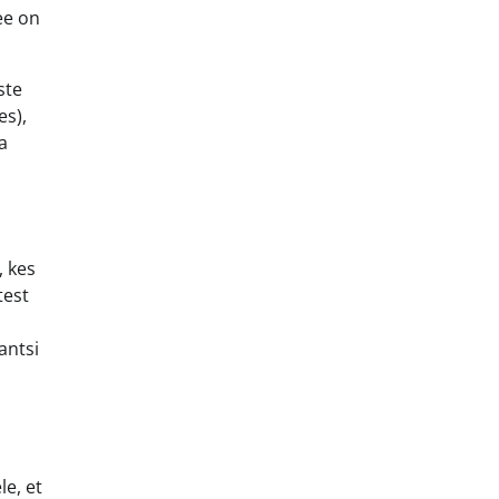
ee on
ste
es),
a
, kes
test
antsi
le, et