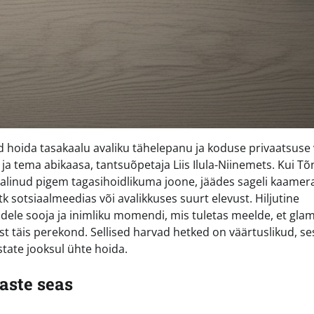
hoida tasakaalu avaliku tähelepanu ja koduse privaatsuse 
ja tema abikaasa, tantsuõpetaja Liis Ilula-Niinemets. Kui Tõ
n valinud pigem tagasihoidlikuma joone, jäädes sageli kaamer
tk sotsiaalmeedias või avalikkuses suurt elevust. Hiljutine
idele sooja ja inimliku momendi, mis tuletas meelde, et gla
ust täis perekond. Sellised harvad hetked on väärtuslikud, se
tate jooksul ühte hoida.
aste seas