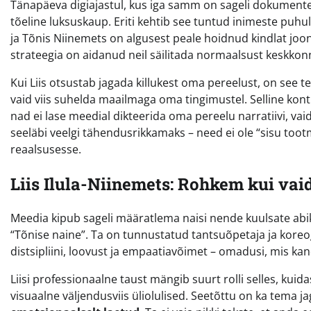
Tänapäeva digiajastul, kus iga samm on sageli dokumente
tõeline luksuskaup. Eriti kehtib see tuntud inimeste puhul,
ja Tõnis Niinemets on algusest peale hoidnud kindlat joont
strateegia on aidanud neil säilitada normaalsust keskkon
Kui Liis otsustab jagada killukest oma pereelust, on see te
vaid viis suhelda maailmaga oma tingimustel. Selline kont
nad ei lase meedial dikteerida oma pereelu narratiivi, vai
seeläbi veelgi tähendusrikkamaks – need ei ole “sisu toot
reaalsusesse.
Liis Ilula-Niinemets: Rohkem kui vai
Meedia kipub sageli määratlema naisi nende kuulsate abika
“Tõnise naine”. Ta on tunnustatud tantsuõpetaja ja koreog
distsipliini, loovust ja empaatiavõimet – omadusi, mis ka
Liisi professionaalne taust mängib suurt rolli selles, kui
visuaalne väljendusviis üliolulised. Seetõttu on ka tema j