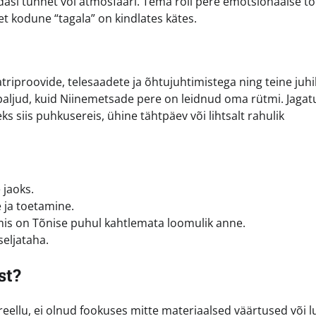
a edasi tunnet või atmosfääri. Tema roll pere emotsionaalse t
t kodune “tagala” on kindlates kätes.
atriproovide, telesaadete ja õhtujuhtimistega ning teine juh
 paljud, kuid Niinemetsade pere on leidnud oma rütmi. Jagat
ks siis puhkusereis, ühine tähtpäev või lihtsalt rahulik
 jaoks.
 ja toetamine.
mis on Tõnise puhul kahtlemata loomulik anne.
eljataha.
st?
reellu, ei olnud fookuses mitte materiaalsed väärtused või l