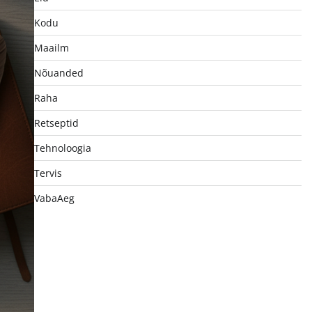
Kodu
Maailm
Nõuanded
Raha
Retseptid
Tehnoloogia
Tervis
VabaAeg