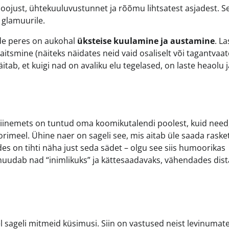
oojust, ühtekuuluvustunnet ja rõõmu lihtsatest asjadest. S
 glamuurile.
ende peres on aukohal
üksteise kuulamine ja austamine
. La
tsmine (näiteks näidates neid vaid osaliselt või tagantvaat
äitab, et kuigi nad on avaliku elu tegelased, on laste heaolu j
 Niinemets on tuntud oma koomikutalendi poolest, kuid need
rimeel. Ühine naer on sageli see, mis aitab üle saada raske
es on tihti näha just seda sädet – olgu see siis humoorikas
 muudab nad “inimlikuks” ja kättesaadavaks, vähendades dist
l sageli mitmeid küsimusi. Siin on vastused neist levinumate