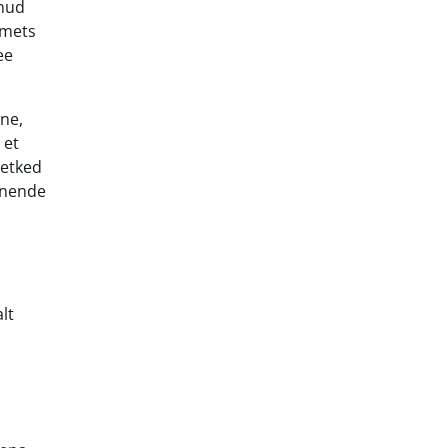
anud
emets
ee
ine,
 et
hetked
d nende
lt