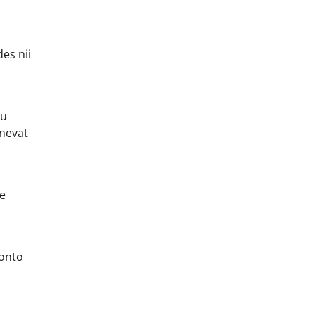
es nii
ku
snevat
de
konto