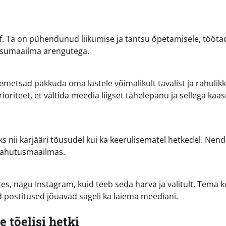
af. Ta on pühendunud liikumise ja tantsu õpetamisele, töötad
antsumaailma arengutega.
nemetsad pakkuda oma lastele võimalikult tavalist ja rahulik
oriteet, et vältida meedia liigset tähelepanu ja sellega kaa
ks nii karjääri tõusudel kui ka keerulisematel hetkedel. Nen
elahutusmaailmas.
tes, nagu Instagram, kuid teeb seda harva ja valitult. Tema 
d postitused jõuavad sageli ka laiema meediani.
 tõelisi hetki