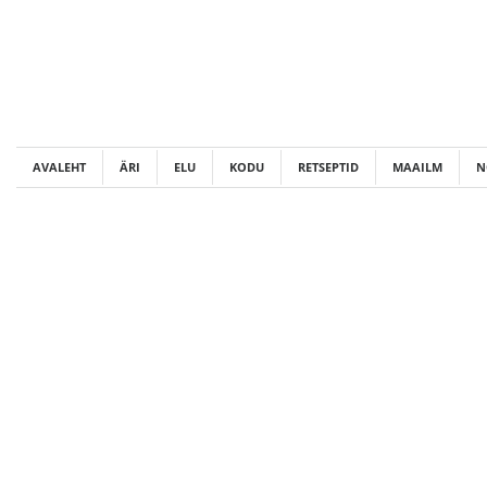
Skip
to
content
AVALEHT
ÄRI
ELU
KODU
RETSEPTID
MAAILM
N