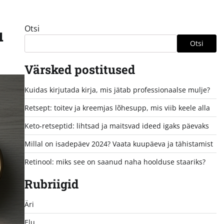
Otsi
u
Otsi
Värsked postitused
Kuidas kirjutada kirja, mis jätab professionaalse mulje?
Retsept: toitev ja kreemjas lõhesupp, mis viib keele alla
Keto-retseptid: lihtsad ja maitsvad ideed igaks päevaks
Millal on isadepäev 2024? Vaata kuupäeva ja tähistamist
Retinool: miks see on saanud naha hoolduse staariks?
Rubriigid
Äri
Elu