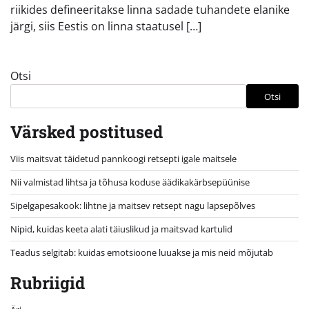
riikides defineeritakse linna sadade tuhandete elanike
järgi, siis Eestis on linna staatusel […]
Otsi
Otsi
Värsked postitused
Viis maitsvat täidetud pannkoogi retsepti igale maitsele
Nii valmistad lihtsa ja tõhusa koduse äädikakärbsepüünise
Sipelgapesakook: lihtne ja maitsev retsept nagu lapsepõlves
Nipid, kuidas keeta alati täiuslikud ja maitsvad kartulid
Teadus selgitab: kuidas emotsioone luuakse ja mis neid mõjutab
Rubriigid