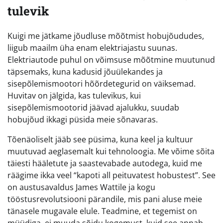
tulevik
Kuigi me jätkame jõudluse mõõtmist hobujõududes,
liigub maailm üha enam elektriajastu suunas.
Elektriautode puhul on võimsuse mõõtmine muutunud
täpsemaks, kuna kadusid jõuülekandes ja
sisepõlemismootori hõõrdetegurid on väiksemad.
Huvitav on jälgida, kas tulevikus, kui
sisepõlemismootorid jäävad ajalukku, suudab
hobujõud ikkagi püsida meie sõnavaras.
Tõenäoliselt jääb see püsima, kuna keel ja kultuur
muutuvad aeglasemalt kui tehnoloogia. Me võime sõita
täiesti hääletute ja saastevabade autodega, kuid me
räägime ikka veel “kapoti all peituvatest hobustest”. See
on austusavaldus James Wattile ja kogu
tööstusrevolutsiooni pärandile, mis pani aluse meie
tänasele mugavale elule. Teadmine, et tegemist on