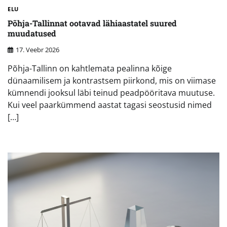
ELU
Põhja-Tallinnat ootavad lähiaastatel suured
muudatused
17. Veebr 2026
Põhja-Tallinn on kahtlemata pealinna kõige
dünaamilisem ja kontrastsem piirkond, mis on viimase
kümnendi jooksul läbi teinud peadpööritava muutuse.
Kui veel paarkümmend aastat tagasi seostusid nimed
[…]