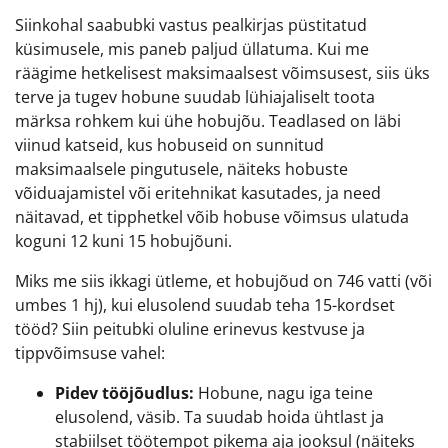
Siinkohal saabubki vastus pealkirjas püstitatud
küsimusele, mis paneb paljud üllatuma. Kui me
räägime hetkelisest maksimaalsest võimsusest, siis üks
terve ja tugev hobune suudab lühiajaliselt toota
märksa rohkem kui ühe hobujõu. Teadlased on läbi
viinud katseid, kus hobuseid on sunnitud
maksimaalsele pingutusele, näiteks hobuste
võiduajamistel või eritehnikat kasutades, ja need
näitavad, et tipphetkel võib hobuse võimsus ulatuda
koguni 12 kuni 15 hobujõuni.
Miks me siis ikkagi ütleme, et hobujõud on 746 vatti (või
umbes 1 hj), kui elusolend suudab teha 15-kordset
tööd? Siin peitubki oluline erinevus kestvuse ja
tippvõimsuse vahel:
Pidev tööjõudlus:
Hobune, nagu iga teine
elusolend, väsib. Ta suudab hoida ühtlast ja
stabiilset töötempot pikema aja jooksul (näiteks