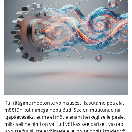
Kui räägime mootorite võimsusest, kasutame pea alati
mõõtühikut nimega hobujõud. See on muutunud nii
igapäevaseks, et me ei mõtle enam hetkegi selle peale,
miks selline nimi on valitud või kas see päriselt vastab
hobuse füüsilistele võimetele. Auto salongis istudes või