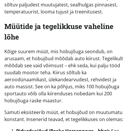
sõltuv paljudest muutujatest, sealhulgas pinnasest,
temperatuurist, looma tujust ja treenitusest.
Müütide ja tegelikkuse vaheline
lõhe
Kõige suurem müüt, mis hobujõuga seondub, on
arusaam, et hobujõud mõõdab auto kiirust. Tegelikult
mõõdab see vaid võimsust – ehk seda, kui palju tööd
suudab mootor teha. Kiirus sõltub ka
aeroodünaamikast, ülekandearvudest, rehvidest ja
auto massist. See on ka põhjus, miks 100 hobujõuga
sportauto võib olla kiirenduses nobedam kui 200
hobujõuga raske maastur.
Samuti eksisteerib müüt, et hobujõud on muutumatu
konstant. Insenerid teavad, et tegelikkuses on olemas: