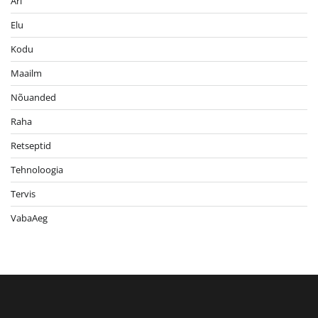
Äri
Elu
Kodu
Maailm
Nõuanded
Raha
Retseptid
Tehnoloogia
Tervis
VabaAeg