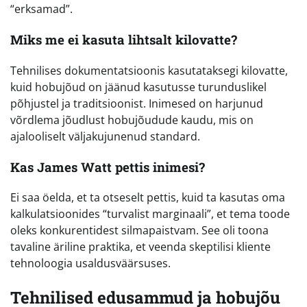
“erksamad”.
Miks me ei kasuta lihtsalt kilovatte?
Tehnilises dokumentatsioonis kasutataksegi kilovatte,
kuid hobujõud on jäänud kasutusse turunduslikel
põhjustel ja traditsioonist. Inimesed on harjunud
võrdlema jõudlust hobujõudude kaudu, mis on
ajalooliselt väljakujunenud standard.
Kas James Watt pettis inimesi?
Ei saa öelda, et ta otseselt pettis, kuid ta kasutas oma
kalkulatsioonides “turvalist marginaali”, et tema toode
oleks konkurentidest silmapaistvam. See oli toona
tavaline äriline praktika, et veenda skeptilisi kliente
tehnoloogia usaldusväärsuses.
Tehnilised edusammud ja hobujõu