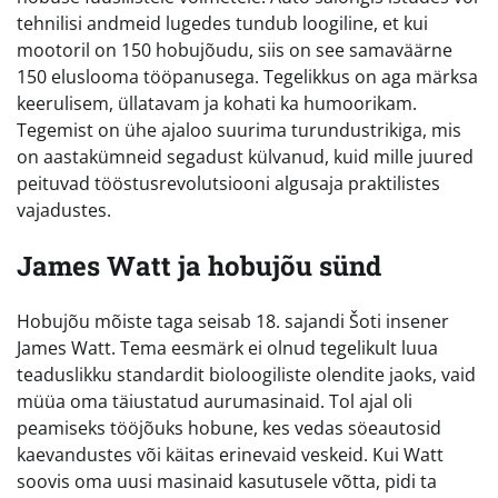
tehnilisi andmeid lugedes tundub loogiline, et kui
mootoril on 150 hobujõudu, siis on see samaväärne
150 eluslooma tööpanusega. Tegelikkus on aga märksa
keerulisem, üllatavam ja kohati ka humoorikam.
Tegemist on ühe ajaloo suurima turundustrikiga, mis
on aastakümneid segadust külvanud, kuid mille juured
peituvad tööstusrevolutsiooni algusaja praktilistes
vajadustes.
James Watt ja hobujõu sünd
Hobujõu mõiste taga seisab 18. sajandi Šoti insener
James Watt. Tema eesmärk ei olnud tegelikult luua
teaduslikku standardit bioloogiliste olendite jaoks, vaid
müüa oma täiustatud aurumasinaid. Tol ajal oli
peamiseks tööjõuks hobune, kes vedas söeautosid
kaevandustes või käitas erinevaid veskeid. Kui Watt
soovis oma uusi masinaid kasutusele võtta, pidi ta