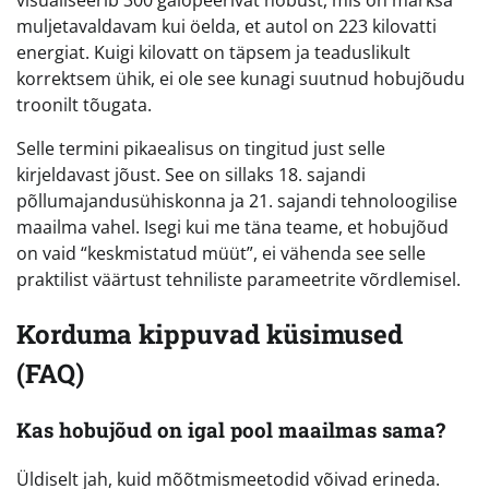
visualiseerib 300 galopeerivat hobust, mis on märksa
muljetavaldavam kui öelda, et autol on 223 kilovatti
energiat. Kuigi kilovatt on täpsem ja teaduslikult
korrektsem ühik, ei ole see kunagi suutnud hobujõudu
troonilt tõugata.
Selle termini pikaealisus on tingitud just selle
kirjeldavast jõust. See on sillaks 18. sajandi
põllumajandusühiskonna ja 21. sajandi tehnoloogilise
maailma vahel. Isegi kui me täna teame, et hobujõud
on vaid “keskmistatud müüt”, ei vähenda see selle
praktilist väärtust tehniliste parameetrite võrdlemisel.
Korduma kippuvad küsimused
(FAQ)
Kas hobujõud on igal pool maailmas sama?
Üldiselt jah, kuid mõõtmismeetodid võivad erineda.