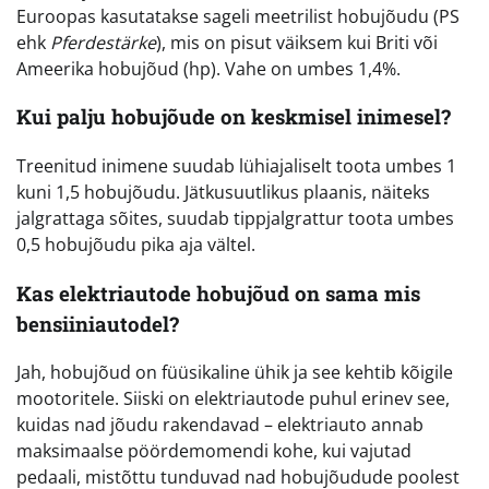
Euroopas kasutatakse sageli meetrilist hobujõudu (PS
ehk
Pferdestärke
), mis on pisut väiksem kui Briti või
Ameerika hobujõud (hp). Vahe on umbes 1,4%.
Kui palju hobujõude on keskmisel inimesel?
Treenitud inimene suudab lühiajaliselt toota umbes 1
kuni 1,5 hobujõudu. Jätkusuutlikus plaanis, näiteks
jalgrattaga sõites, suudab tippjalgrattur toota umbes
0,5 hobujõudu pika aja vältel.
Kas elektriautode hobujõud on sama mis
bensiiniautodel?
Jah, hobujõud on füüsikaline ühik ja see kehtib kõigile
mootoritele. Siiski on elektriautode puhul erinev see,
kuidas nad jõudu rakendavad – elektriauto annab
maksimaalse pöördemomendi kohe, kui vajutad
pedaali, mistõttu tunduvad nad hobujõudude poolest