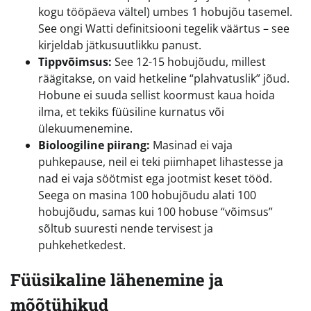
kogu tööpäeva vältel) umbes 1 hobujõu tasemel.
See ongi Watti definitsiooni tegelik väärtus – see
kirjeldab jätkusuutlikku panust.
Tippvõimsus:
See 12-15 hobujõudu, millest
räägitakse, on vaid hetkeline “plahvatuslik” jõud.
Hobune ei suuda sellist koormust kaua hoida
ilma, et tekiks füüsiline kurnatus või
ülekuumenemine.
Bioloogiline piirang:
Masinad ei vaja
puhkepause, neil ei teki piimhapet lihastesse ja
nad ei vaja söötmist ega jootmist keset tööd.
Seega on masina 100 hobujõudu alati 100
hobujõudu, samas kui 100 hobuse “võimsus”
sõltub suuresti nende tervisest ja
puhkehetkedest.
Füüsikaline lähenemine ja
mõõtühikud