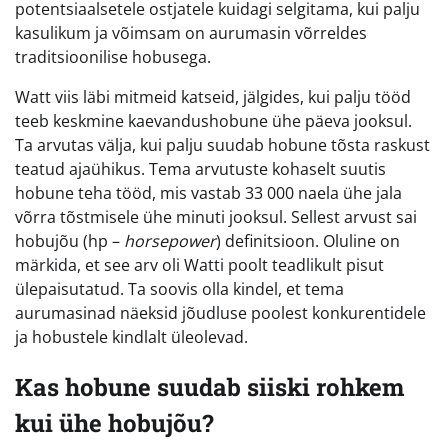
potentsiaalsetele ostjatele kuidagi selgitama, kui palju
kasulikum ja võimsam on aurumasin võrreldes
traditsioonilise hobusega.
Watt viis läbi mitmeid katseid, jälgides, kui palju tööd
teeb keskmine kaevandushobune ühe päeva jooksul.
Ta arvutas välja, kui palju suudab hobune tõsta raskust
teatud ajaühikus. Tema arvutuste kohaselt suutis
hobune teha tööd, mis vastab 33 000 naela ühe jala
võrra tõstmisele ühe minuti jooksul. Sellest arvust sai
hobujõu (hp –
horsepower
) definitsioon. Oluline on
märkida, et see arv oli Watti poolt teadlikult pisut
ülepaisutatud. Ta soovis olla kindel, et tema
aurumasinad näeksid jõudluse poolest konkurentidele
ja hobustele kindlalt üleolevad.
Kas hobune suudab siiski rohkem
kui ühe hobujõu?