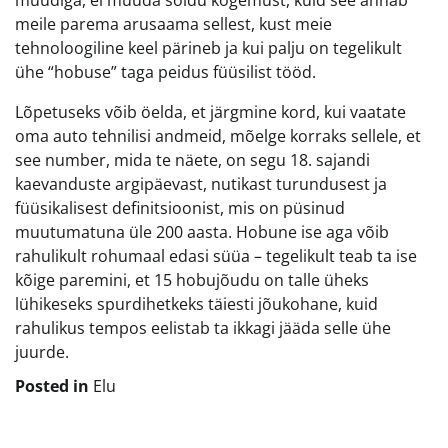
müüdiga, ei muuda sõidu kogemust, kuid see annab
meile parema arusaama sellest, kust meie
tehnoloogiline keel pärineb ja kui palju on tegelikult
ühe “hobuse” taga peidus füüsilist tööd.
Lõpetuseks võib öelda, et järgmine kord, kui vaatate
oma auto tehnilisi andmeid, mõelge korraks sellele, et
see number, mida te näete, on segu 18. sajandi
kaevanduste argipäevast, nutikast turundusest ja
füüsikalisest definitsioonist, mis on püsinud
muutumatuna üle 200 aasta. Hobune ise aga võib
rahulikult rohumaal edasi süüa – tegelikult teab ta ise
kõige paremini, et 15 hobujõudu on talle üheks
lühikeseks spurdihetkeks täiesti jõukohane, kuid
rahulikus tempos eelistab ta ikkagi jääda selle ühe
juurde.
Posted in
Elu