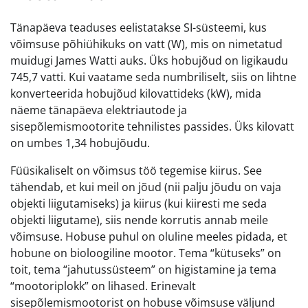
Tänapäeva teaduses eelistatakse SI-süsteemi, kus
võimsuse põhiühikuks on vatt (W), mis on nimetatud
muidugi James Watti auks. Üks hobujõud on ligikaudu
745,7 vatti. Kui vaatame seda numbriliselt, siis on lihtne
konverteerida hobujõud kilovattideks (kW), mida
näeme tänapäeva elektriautode ja
sisepõlemismootorite tehnilistes passides. Üks kilovatt
on umbes 1,34 hobujõudu.
Füüsikaliselt on võimsus töö tegemise kiirus. See
tähendab, et kui meil on jõud (nii palju jõudu on vaja
objekti liigutamiseks) ja kiirus (kui kiiresti me seda
objekti liigutame), siis nende korrutis annab meile
võimsuse. Hobuse puhul on oluline meeles pidada, et
hobune on bioloogiline mootor. Tema “kütuseks” on
toit, tema “jahutussüsteem” on higistamine ja tema
“mootoriplokk” on lihased. Erinevalt
sisepõlemismootorist on hobuse võimsuse väljund