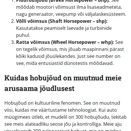
Pidurdusjõud (Brake Horsepower – bhp):
See
mõõdab mootori võimsust ilma lisaseadmeteta,
nagu generaator, veepump või väljalaskesüsteem.
Võlli võimsus (Shaft Horsepower – shp):
Kasutatakse peamiselt laevade ja turbiinide
puhul.
Ratta võimsus (Wheel Horsepower – whp):
See
on tegelik võimsus, mis jõuab maapinnani pärast
kõiki kadusid jõuülekandes. Just see number on
see, mida entusiastid dünotestis mõõdavad.
Kuidas hobujõud on muutnud meie
arusaama jõudlusest
Hobujõud on kultuuriline fenomen. See on muutnud
viisi, kuidas me väärtustame tehnoloogiat. Kui auto
müügimees ütleb, et mudelil on 300 hobujõudu, tekitab
see meis alateadliku seose jõu ja kontrolliga. Meie aju