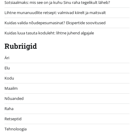
Sotsiaalmaks: mis see on ja kuhu Sinu raha tegelikult läheb?
Lihtne munanuudlite retsept: valmivad kiirelt ja maitsvalt
Kuidas valida nõudepesumasinat? Ekspertide soovitused
Kuidas luua tasuta koduleht: lihtne juhend algajale
Rubriigid
Äri
Elu
Kodu
Maailm
Nõuanded
Raha
Retseptid
Tehnoloogia