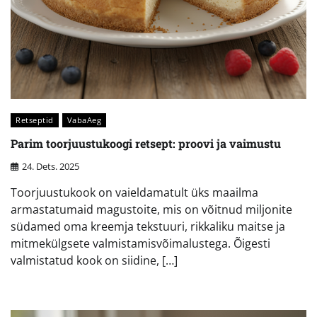
Retseptid
VabaAeg
Parim toorjuustukoogi retsept: proovi ja vaimustu
24. Dets. 2025
Toorjuustukook on vaieldamatult üks maailma
armastatumaid magustoite, mis on võitnud miljonite
südamed oma kreemja tekstuuri, rikkaliku maitse ja
mitmekülgsete valmistamisvõimalustega. Õigesti
valmistatud kook on siidine, […]