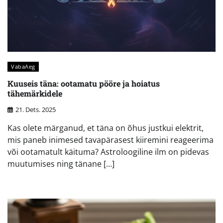
VabaAeg
Kuuseis täna: ootamatu pööre ja hoiatus
tähemärkidele
21. Dets. 2025
Kas olete märganud, et täna on õhus justkui elektrit,
mis paneb inimesed tavapärasest kiiremini reageerima
või ootamatult käituma? Astroloogiline ilm on pidevas
muutumises ning tänane […]