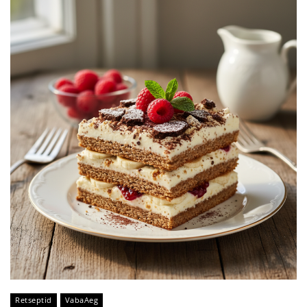
Retseptid
VabaAeg