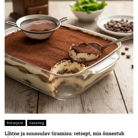
Retseptid
VabaAeg
Lihtne ja suussulav tiramisu: retsept, mis õnnestub