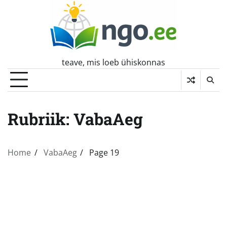
Skip
to
content
teave, mis loeb ühiskonnas
Rubriik:
VabaAeg
Home
VabaAeg
Page 19