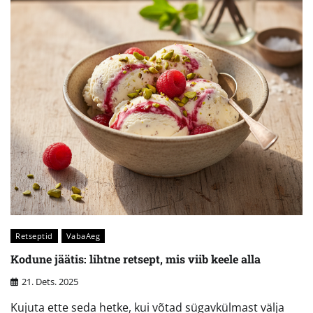
Retseptid
VabaAeg
Kodune jäätis: lihtne retsept, mis viib keele alla
21. Dets. 2025
Kujuta ette seda hetke, kui võtad sügavkülmast välja