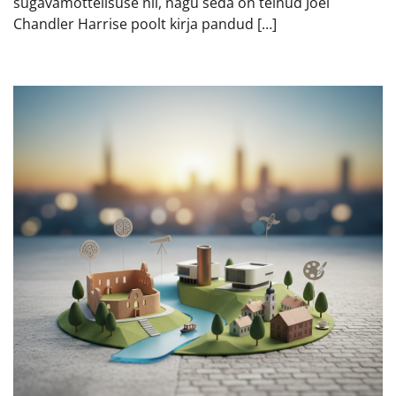
sügavamõttelisuse nii, nagu seda on teinud Joel
Chandler Harrise poolt kirja pandud […]