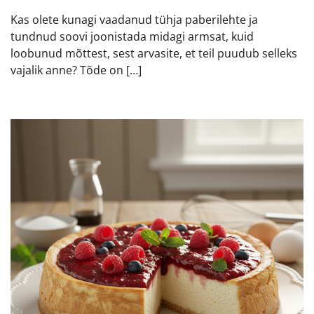
Kas olete kunagi vaadanud tühja paberilehte ja
tundnud soovi joonistada midagi armsat, kuid
loobunud mõttest, sest arvasite, et teil puudub selleks
vajalik anne? Tõde on […]