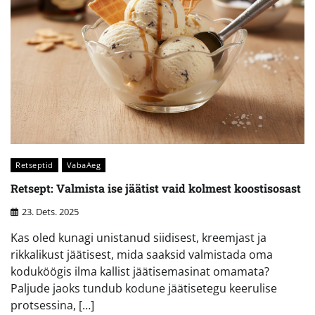
Retseptid
VabaAeg
Retsept: Valmista ise jäätist vaid kolmest koostisosast
23. Dets. 2025
Kas oled kunagi unistanud siidisest, kreemjast ja
rikkalikust jäätisest, mida saaksid valmistada oma
koduköögis ilma kallist jäätisemasinat omamata?
Paljude jaoks tundub kodune jäätisetegu keerulise
protsessina, […]