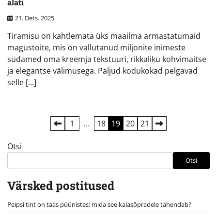
alati
21. Dets. 2025
Tiramisu on kahtlemata üks maailma armastatumaid
magustoite, mis on vallutanud miljonite inimeste
südamed oma kreemja tekstuuri, rikkaliku kohvimaitse
ja elegantse välimusega. Paljud kodukokad pelgavad
selle […]
Postituste
1
…
18
19
20
21
leheküljendus
Otsi
Otsi
Värsked postitused
Peipsi tint on taas püünistes: mida see kalasõpradele tähendab?