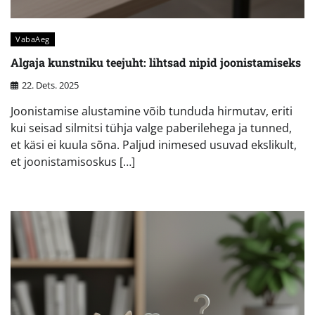
VabaAeg
Algaja kunstniku teejuht: lihtsad nipid joonistamiseks
22. Dets. 2025
Joonistamise alustamine võib tunduda hirmutav, eriti
kui seisad silmitsi tühja valge paberilehega ja tunned,
et käsi ei kuula sõna. Paljud inimesed usuvad ekslikult,
et joonistamisoskus […]