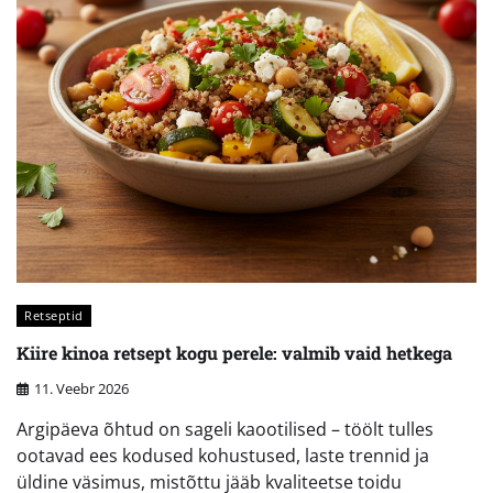
Retseptid
Kiire kinoa retsept kogu perele: valmib vaid hetkega
11. Veebr 2026
Argipäeva õhtud on sageli kaootilised – töölt tulles
ootavad ees kodused kohustused, laste trennid ja
üldine väsimus, mistõttu jääb kvaliteetse toidu