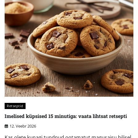
Retseptid
Imelised küpsised 15 minutiga: vaata lihtsat retsepti
12. Veebr 2026
Kas olete kunagi tundnud ootamatut magusaisu hilisel