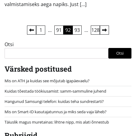
valmistamiseks aega napiks. Just […]
Postituste
1
…
91
92
93
…
128
leheküljendus
Otsi
Otsi
Värsked postitused
Mis on ATH ja kuidas see mõjutab igapäevaelu?
Kuidas tõestada töökiusamist: samm-sammuline juhend
Hangunud Samsungi telefon: kuidas teha sundrestarti?
Mis on Smart-ID kasutajatunnus ja miks seda vaja läheb?
Täiuslik magus muretainas: lihtne nipp, mis alati õnnestub
Rubriigid