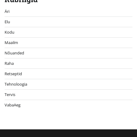
Äri
Elu
Kodu
Maailm
Nõuanded
Raha
Retseptid
Tehnoloogia
Tervis
VabaAeg