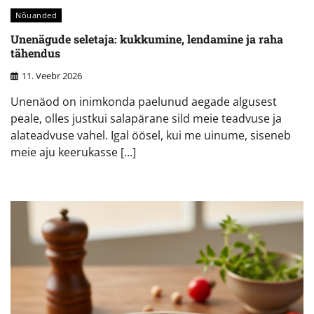
Nõuanded
Unenägude seletaja: kukkumine, lendamine ja raha
tähendus
11. Veebr 2026
Unenäod on inimkonda paelunud aegade algusest
peale, olles justkui salapärane sild meie teadvuse ja
alateadvuse vahel. Igal öösel, kui me uinume, siseneb
meie aju keerukasse […]