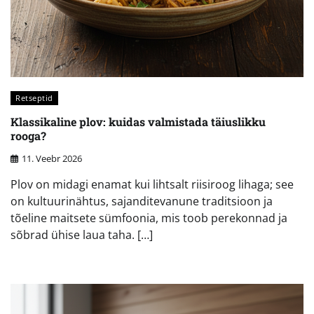
Retseptid
Klassikaline plov: kuidas valmistada täiuslikku
rooga?
11. Veebr 2026
Plov on midagi enamat kui lihtsalt riisiroog lihaga; see
on kultuurinähtus, sajanditevanune traditsioon ja
tõeline maitsete sümfoonia, mis toob perekonnad ja
sõbrad ühise laua taha. […]