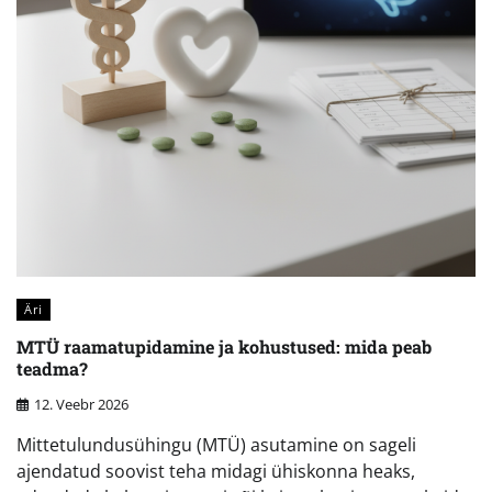
Äri
MTÜ raamatupidamine ja kohustused: mida peab
teadma?
12. Veebr 2026
Mittetulundusühingu (MTÜ) asutamine on sageli
ajendatud soovist teha midagi ühiskonna heaks,