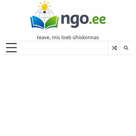
Skip
to
content
teave, mis loeb ühiskonnas