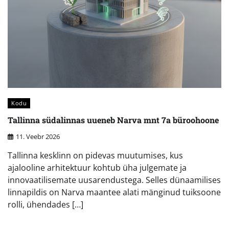
Kodu
Tallinna südalinnas uueneb Narva mnt 7a büroohoone
11. Veebr 2026
Tallinna kesklinn on pidevas muutumises, kus
ajalooline arhitektuur kohtub üha julgemate ja
innovaatilisemate uusarendustega. Selles dünaamilises
linnapildis on Narva maantee alati mänginud tuiksoone
rolli, ühendades […]