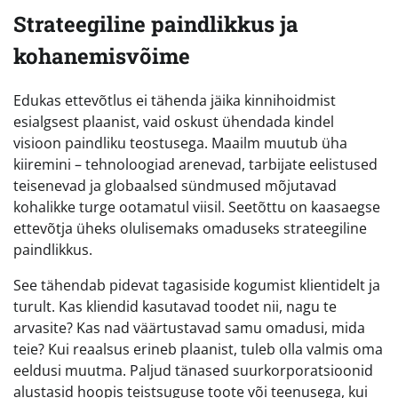
Strateegiline paindlikkus ja
kohanemisvõime
Edukas ettevõtlus ei tähenda jäika kinnihoidmist
esialgsest plaanist, vaid oskust ühendada kindel
visioon paindliku teostusega. Maailm muutub üha
kiiremini – tehnoloogiad arenevad, tarbijate eelistused
teisenevad ja globaalsed sündmused mõjutavad
kohalikke turge ootamatul viisil. Seetõttu on kaasaegse
ettevõtja üheks olulisemaks omaduseks strateegiline
paindlikkus.
See tähendab pidevat tagasiside kogumist klientidelt ja
turult. Kas kliendid kasutavad toodet nii, nagu te
arvasite? Kas nad väärtustavad samu omadusi, mida
teie? Kui reaalsus erineb plaanist, tuleb olla valmis oma
eeldusi muutma. Paljud tänased suurkorporatsioonid
alustasid hoopis teistsuguse toote või teenusega, kui