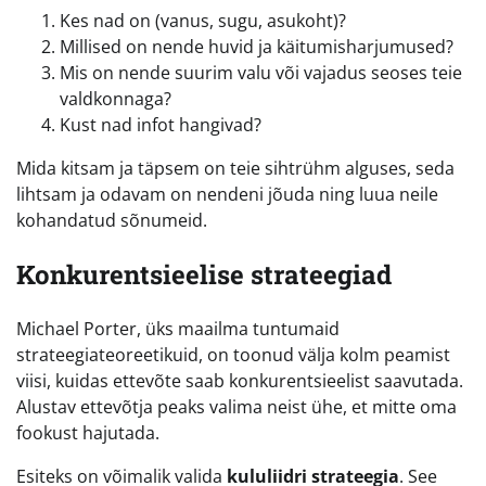
Kes nad on (vanus, sugu, asukoht)?
Millised on nende huvid ja käitumisharjumused?
Mis on nende suurim valu või vajadus seoses teie
valdkonnaga?
Kust nad infot hangivad?
Mida kitsam ja täpsem on teie sihtrühm alguses, seda
lihtsam ja odavam on nendeni jõuda ning luua neile
kohandatud sõnumeid.
Konkurentsieelise strateegiad
Michael Porter, üks maailma tuntumaid
strateegiateoreetikuid, on toonud välja kolm peamist
viisi, kuidas ettevõte saab konkurentsieelist saavutada.
Alustav ettevõtja peaks valima neist ühe, et mitte oma
fookust hajutada.
Esiteks on võimalik valida
kululiidri strateegia
. See