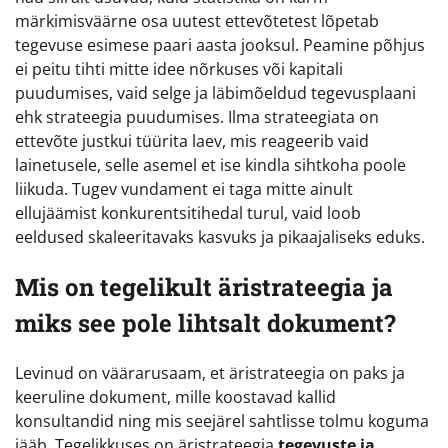
märkimisväärne osa uutest ettevõtetest lõpetab
tegevuse esimese paari aasta jooksul. Peamine põhjus
ei peitu tihti mitte idee nõrkuses või kapitali
puudumises, vaid selge ja läbimõeldud tegevusplaani
ehk strateegia puudumises. Ilma strateegiata on
ettevõte justkui tüürita laev, mis reageerib vaid
lainetusele, selle asemel et ise kindla sihtkoha poole
liikuda. Tugev vundament ei taga mitte ainult
ellujäämist konkurentsitihedal turul, vaid loob
eeldused skaleeritavaks kasvuks ja pikaajaliseks eduks.
Mis on tegelikult äristrateegia ja
miks see pole lihtsalt dokument?
Levinud on väärarusaam, et äristrateegia on paks ja
keeruline dokument, mille koostavad kallid
konsultandid ning mis seejärel sahtlisse tolmu koguma
jääb. Tegelikkuses on äristrateegia
tegevuste ja