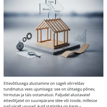
Ettevõtlusega alustamine on sageli võrreldav
tundmatus vees ujumisega: see on ühtaegu põnev,
hirmutav ja täis ootamatusi. Paljudel alustavatel
ettevõtjatel on suurepärane idee või toode, millesse
nad siiralt usuvad, kuid statistika on karm –