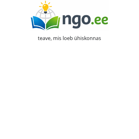
Skip
to
content
teave, mis loeb ühiskonnas