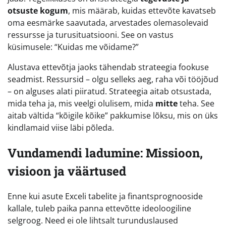
otsuste kogum
, mis määrab, kuidas ettevõte kavatseb
oma eesmärke saavutada, arvestades olemasolevaid
ressursse ja turusituatsiooni. See on vastus
küsimusele: “Kuidas me võidame?”
Alustava ettevõtja jaoks tähendab strateegia fookuse
seadmist. Ressursid – olgu selleks aeg, raha või tööjõud
– on alguses alati piiratud. Strateegia aitab otsustada,
mida teha ja, mis veelgi olulisem, mida
mitte
teha. See
aitab vältida “kõigile kõike” pakkumise lõksu, mis on üks
kindlamaid viise läbi põleda.
Vundamendi ladumine: Missioon,
visioon ja väärtused
Enne kui asute Exceli tabelite ja finantsprognooside
kallale, tuleb paika panna ettevõtte ideoloogiline
selgroog. Need ei ole lihtsalt turunduslaused