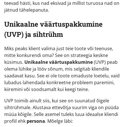
teevad hästi, kus nad eksivad ja millist turuosa nad on
jätnud tähelepanuta.
Unikaalne väärtuspakkumine
(UVP) ja sihtrühm
Miks peaks klient valima just teie toote või teenuse,
mitte konkurendi oma? See on strateegia keskne
küsimus.
Unikaalne väärtuspakkumine
(UVP) peab
olema lühike ja lööv sõnum, mis selgitab kliendile
saadavat kasu. See ei ole toote omaduste loetelu, vaid
lubadus lahendada konkreetne probleem paremini,
kiiremini või soodsamalt kui keegi teine.
UVP toimib ainult siis, kui see on suunatud õigele
sihtrühmale. Alustava ettevõtja suurim viga on püüda
müüa kõigile. Selle asemel tuleks luua ideaalse kliendi
profiil ehk
persona
. Mõelge läbi: