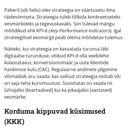
Paberil (või failis) olev strateegia on väärtusetu ilma
täideviimiseta. Strateegia tuleb tõlkida konkreetseteks
eesmärkideks ja tegevuskavaks. Siin tulevad mängu
mõõdikud ehk KPI-d (
Key Performance Indicators
). Igal
strateegilisel eesmärgil peab olema mõõdetav tulemus.
Näiteks, kui strateegia on kasvatada turuosa läbi
digitaalse turunduse, võiksid KPI-d olla veebilehe
külastatavus, konversioonimäär ja uute klientide
hankimise kulu (CAC). Regulaarne andmete jälgimine
võimaldab aru saada, kas valitud strateegia töötab või
on vaja teha kursimuutusi. Soovitatav on seada nii
lühiajalisi (kvartaalsed) kui ka pikaajalisi (aastased)
eesmärke.
Korduma kippuvad küsimused
(KKK)