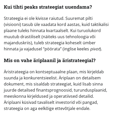
Kui tihti peaks strateegiat uuendama?
Strateegia ei ole kivisse raiutud. Suuremat pilti
(visiooni) tasub üle vaadata kord aastas, kuid taktikalisi
plaane tuleks hinnata kvartaalselt. Kui turuolukord
muutub drastiliselt (näiteks uus tehnoloogia või
majanduskriis), tuleb strateegia koheselt ümber
hinnata ja vajadusel “pöörata” (inglise keeles
pivot
).
Mis on vahe äriplaanil ja äristrateegial?
Äristrateegia on kontseptuaalne plaan, mis kirjeldab
suunda ja konkurentsieelist. Äriplaan on detailsem
dokument, mis sisaldab strateegiat, kuid lisab sinna
juurde detailsed finantsprognoosid, turundusplaanid,
meeskonna kirjeldused ja operatiivsed detailid.
Äriplaani küsivad tavaliselt investorid või pangad,
strateegia on aga eelkõige ettevõtjale endale.