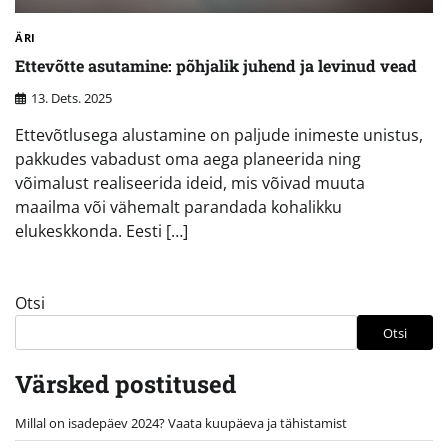
ÄRI
Ettevõtte asutamine: põhjalik juhend ja levinud vead
13. Dets. 2025
Ettevõtlusega alustamine on paljude inimeste unistus,
pakkudes vabadust oma aega planeerida ning
võimalust realiseerida ideid, mis võivad muuta
maailma või vähemalt parandada kohalikku
elukeskkonda. Eesti […]
Otsi
Otsi
Värsked postitused
Millal on isadepäev 2024? Vaata kuupäeva ja tähistamist