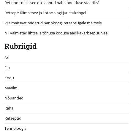
Retinool: miks see on saanud naha hoolduse staariks?
Retsept: ülimaitsev ja lihtne singi-juustukringel
Viis maitsvat täidetud pannkoogi retsepti igale maitsele
Nii valmistad lihtsa ja tõhusa koduse äädikakärbsepüünise
Rubriigid
Äri
Elu
Kodu
Maailm
Nõuanded
Raha
Retseptid
Tehnoloogia