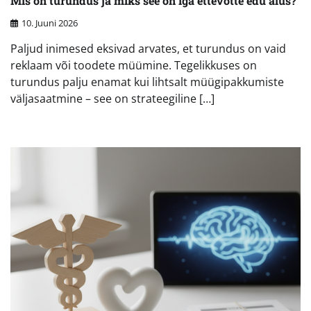
Mis on turundus ja miks see on iga ettevõtte edu alus?
10. Juuni 2026
Paljud inimesed eksivad arvates, et turundus on vaid
reklaam või toodete müümine. Tegelikkuses on
turundus palju enamat kui lihtsalt müügipakkumiste
väljasaatmine – see on strateegiline […]