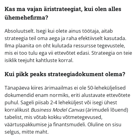
Kas ma vajan äristrateegiat, kui olen alles
ühemehefirma?
Absoluutselt. Isegi kui olete ainus töötaja, aitab
strateegia teil oma aega ja raha efektiivselt kasutada.
Ilma plaanita on oht kulutada ressursse tegevustele,
mis ei too tulu ega vii ettevõtet edasi. Strateegia on teie
isiklik teejuht kahtluste korral.
Kui pikk peaks strateegiadokument olema?
Tänapäeva kiires ärimaailmas ei ole 50-leheküljelised
dokumendid enam normiks, eriti alustavate ettevõtete
puhul. Sageli piisab 2-4 leheküljest või isegi ühest
korralikust
Business Model Canvas
(ärimudeli lõuend)
tabelist, mis võtab kokku võtmetegevused,
väärtuspakkumise ja finantsmudeli. Oluline on sisu
selgus, mitte maht.