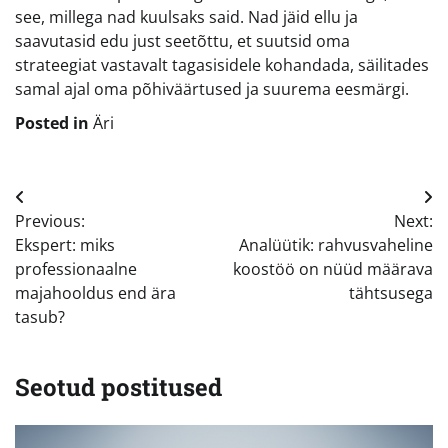
see, millega nad kuulsaks said. Nad jäid ellu ja
saavutasid edu just seetõttu, et suutsid oma
strateegiat vastavalt tagasisidele kohandada, säilitades
samal ajal oma põhiväärtused ja suurema eesmärgi.
Posted in
Äri
Navigeerimine
Previous:
Next:
Ekspert: miks
Analüütik: rahvusvaheline
professionaalne
koostöö on nüüd määrava
majahooldus end ära
tähtsusega
tasub?
Seotud postitused