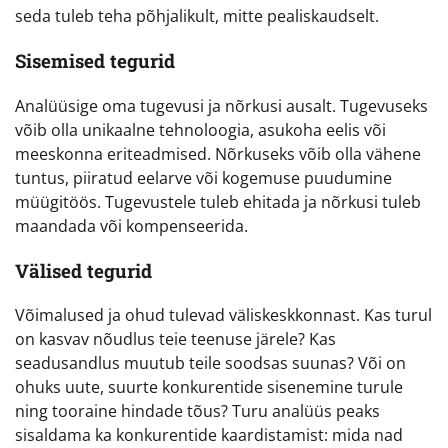
seda tuleb teha põhjalikult, mitte pealiskaudselt.
Sisemised tegurid
Analüüsige oma tugevusi ja nõrkusi ausalt. Tugevuseks
võib olla unikaalne tehnoloogia, asukoha eelis või
meeskonna eriteadmised. Nõrkuseks võib olla vähene
tuntus, piiratud eelarve või kogemuse puudumine
müügitöös. Tugevustele tuleb ehitada ja nõrkusi tuleb
maandada või kompenseerida.
Välised tegurid
Võimalused ja ohud tulevad väliskeskkonnast. Kas turul
on kasvav nõudlus teie teenuse järele? Kas
seadusandlus muutub teile soodsas suunas? Või on
ohuks uute, suurte konkurentide sisenemine turule
ning tooraine hindade tõus? Turu analüüs peaks
sisaldama ka konkurentide kaardistamist: mida nad