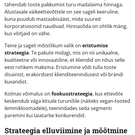
tähendab toote pakkumist turu madalaima hinnaga.
Alustavale väikeettevõttele on see sageli keeruline,
kuna puudub mastaabisääst, mida suured
korporatsioonid naudivad. Hinnasõda on ohtlik mäng,
kus võitjaid on vähe.
Teine ja sageli mõistlikum valik on
eristumise
strateegia
. Te pakute midagi, mis on nii unikaalne,
kvaliteetne või innovaatiline, et kliendid on nõus selle
eest rohkem maksma. Eristumine võib tulla toote
disainist, erakordsest klienditeenindusest või brändi
kuvandist.
Kolmas võimalus on
fookusstrateegia
, kus ettevõte
keskendub väga kitsale turunišile (näiteks vegan-tooted
lemmikloomadele), teenindades seda segmenti
paremini kui laiatarbe konkurendid.
Strateegia elluviimine ja mõõtmine