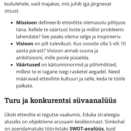
kodulehele, vaid majakas, mis juhib iga järgnevat
otsust.
Missioon
defineerib ettevõtte olemasolu põhjuse
täna. Kellele te väärtust loote ja millist probleemi
lahendate? See peaks olema selge ja inspireeriv.
Visioon
on pilt tulevikust. Kus soovite olla 5 või 10
aasta pärast? Visioon annab suuna ja
ambitsiooni, mille poole püüelda.
Väärtused
on käitumisnormid ja põhimõtted,
millest te ei tagane isegi rasketel aegadel. Need
määravad ettevõtte kultuuri ja selle, keda te tööle
palkate.
Turu ja konkurentsi süvaanalüüs
Ükski ettevõte ei tegutse vaakumis. Eduka strateegia
aluseks on objektiivne arusaam keskkonnast. Siinkohal
on asendamatuks tööriistaks
SWOT-analüüs
, kuid