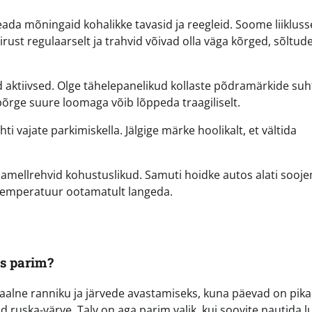
eada mõningaid kohalikke tavasid ja reegleid. Soome liiklus
kiirust regulaarselt ja trahvid võivad olla väga kõrged, sõltude
 aktiivsed. Olge tähelepanelikud kollaste põdramärkide suh
põrge suure loomaga võib lõppeda traagiliselt.
i vajate parkimiskella. Jälgige märke hoolikalt, et vältida
 lamellrehvid kohustuslikud. Samuti hoidke autos alati sooj
ib temperatuur ootamatult langeda.
s parim?
deaalne ranniku ja järvede avastamiseks, kuna päevad on pika
ruska-värve. Talv on aga parim valik, kui soovite nautida l