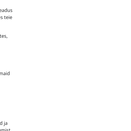
seadus
s teie
tes,
emaid
d ja
umist