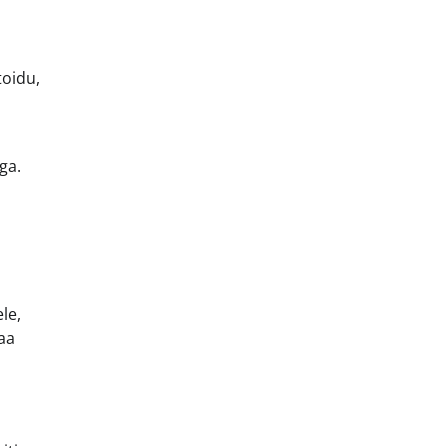
toidu,
ga.
le,
aa