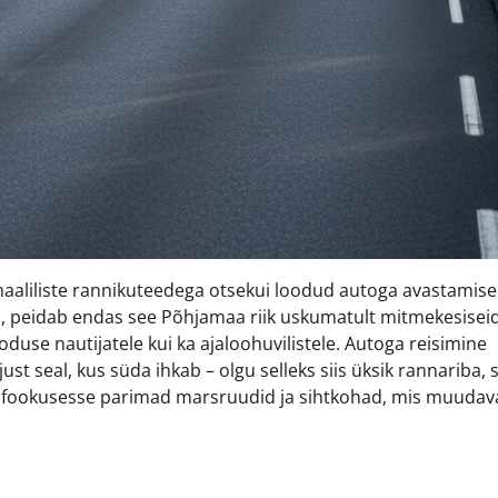
aliliste rannikuteedega otsekui loodud autoga avastamise
ega, peidab endas see Põhjamaa riik uskumatult mitmekesisei
oduse nautijatele kui ka ajaloohuvilistele. Autoga reisimine
 seal, kus süda ihkab – olgu selleks siis üksik rannariba, 
ab fookusesse parimad marsruudid ja sihtkohad, mis muudav