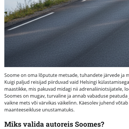
Soome on oma lõputute metsade, tuhandete järvede ja ma
Kuigi paljud reisijad piirduvad vaid Helsingi külastamis
maastikke, mis pakuvad midagi nii adrenaliiniotsijatele, lo
Soomes on mugav, turvaline ja annab vabaduse peatuda just
vaikne mets või värvikas väikelinn. Käesolev juhend võt
maanteeseikluse unustamatuks.
Miks valida autoreis Soomes?