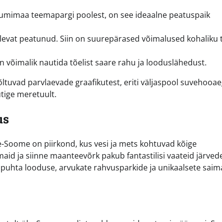
umimaa teemapargi poolest, on see ideaalne peatuspaik
levat peatunud. Siin on suurepärased võimalused kohaliku 
n võimalik nautida tõelist saare rahu ja looduslähedust.
tuvad parvlaevade graafikutest, eriti väljaspool suvehooae
utige meretuult.
us
e-Soome on piirkond, kus vesi ja mets kohtuvad kõige
id ja siinne maanteevõrk pakub fantastilisi vaateid järvede
 puhta looduse, arvukate rahvusparkide ja unikaalsete saim