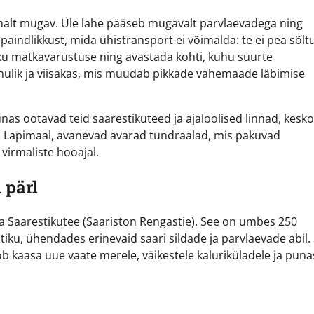
limalt mugav. Üle lahe pääseb mugavalt parvlaevadega ning
aindlikkust, mida ühistransport ei võimalda: te ei pea sõl
liku matkavarustuse ning avastada kohti, kuhu suurte
rahulik ja viisakas, mis muudab pikkade vahemaade läbimise
nas ootavad teid saarestikuteed ja ajaloolised linnad, kesk
as, Lapimaal, avanevad avarad tundraalad, mis pakuvad
 virmaliste hooajal.
 pärl
 Saarestikutee (Saariston Rengastie). See on umbes 250
tiku, ühendades erinevaid saari sildade ja parvlaevade abil.
b kaasa uue vaate merele, väikestele kaluriküladele ja puna