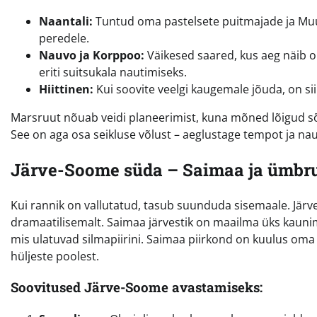
Naantali:
Tuntud oma pastelsete puitmajade ja Mu
peredele.
Nauvo ja Korppoo:
Väikesed saared, kus aeg näib o
eriti suitsukala nautimiseks.
Hiittinen:
Kui soovite veelgi kaugemale jõuda, on sii
Marsruut nõuab veidi planeerimist, kuna mõned lõigud sõl
See on aga osa seikluse võlust – aeglustage tempot ja na
Järve-Soome süda – Saimaa ja ümbr
Kui rannik on vallutatud, tasub suunduda sisemaale. Järv
dramaatilisemalt. Saimaa järvestik on maailma üks kaunima
mis ulatuvad silmapiirini. Saimaa piirkond on kuulus oma
hüljeste poolest.
Soovitused Järve-Soome avastamiseks: