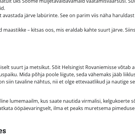
matult üks Soome muljetavaldavamaid vaatamisväärsusi. Suv
id.
t avastada järve labürinte. See on parim viis näha haruldast
maastikke – kitsas oos, mis eraldab kahte suurt järve. Siin
iselt suurt ja metsikut. Sõit Helsingist Rovaniemisse võtab 
spaiku. Mida põhja poole liigute, seda vähemaks jääb liiklus
iin tavaline nähtus, nii et olge ettevaatlikud ja nautige s
line lumemaailm, kus saate nautida virmalisi, kelgukoerte sõ
atkata ööpäevaringselt, ilma et peaks muretsema pimeduse
es