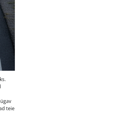
ks.
d
sügav
ad teie