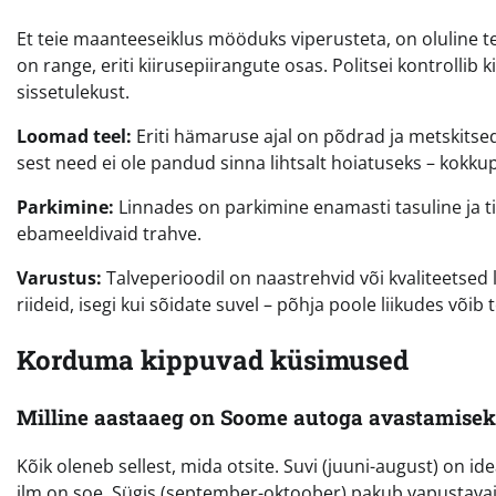
Et teie maanteeseiklus mööduks viperusteta, on oluline t
on range, eriti kiirusepiirangute osas. Politsei kontrollib 
sissetulekust.
Loomad teel:
Eriti hämaruse ajal on põdrad ja metskitsed
sest need ei ole pandud sinna lihtsalt hoiatuseks – kokku
Parkimine:
Linnades on parkimine enamasti tasuline ja tiht
ebameeldivaid trahve.
Varustus:
Talveperioodil on naastrehvid või kvaliteetsed
riideid, isegi kui sõidate suvel – põhja poole liikudes võ
Korduma kippuvad küsimused
Milline aastaaeg on Soome autoga avastamisek
Kõik oleneb sellest, mida otsite. Suvi (juuni-august) on i
ilm on soe. Sügis (september-oktoober) pakub vapustavaid 