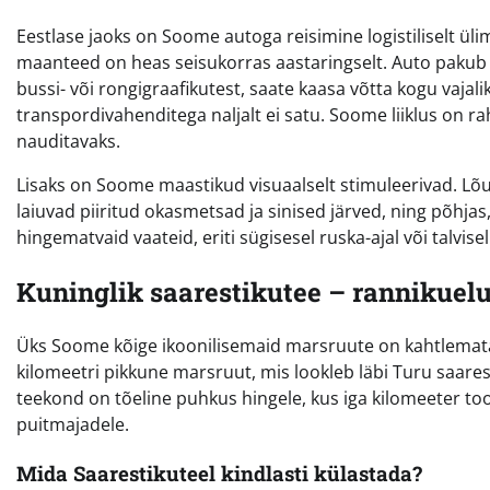
Eestlase jaoks on Soome autoga reisimine logistiliselt ü
maanteed on heas seisukorras aastaringselt. Auto pakub p
bussi- või rongigraafikutest, saate kaasa võtta kogu vaja
transpordivahenditega naljalt ei satu. Soome liiklus on 
nauditavaks.
Lisaks on Soome maastikud visuaalselt stimuleerivad. Lõu
laiuvad piiritud okasmetsad ja sinised järved, ning põhj
hingematvaid vaateid, eriti sügisesel ruska-ajal või talvisel
Kuninglik saarestikutee – rannikuelu
Üks Soome kõige ikoonilisemaid marsruute on kahtlemata
kilomeetri pikkune marsruut, mis lookleb läbi Turu saares
teekond on tõeline puhkus hingele, kus iga kilomeeter too
puitmajadele.
Mida Saarestikuteel kindlasti külastada?