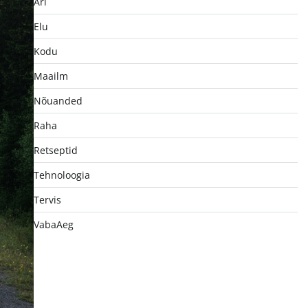
Äri
Elu
Kodu
Maailm
Nõuanded
Raha
Retseptid
Tehnoloogia
Tervis
VabaAeg