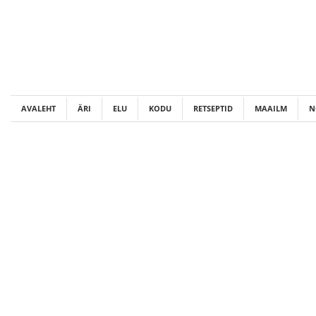
Skip
to
content
AVALEHT
ÄRI
ELU
KODU
RETSEPTID
MAAILM
N