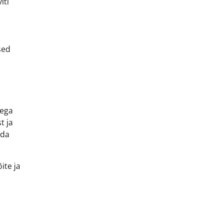
iti
sed
aega
t ja
eda
ite ja