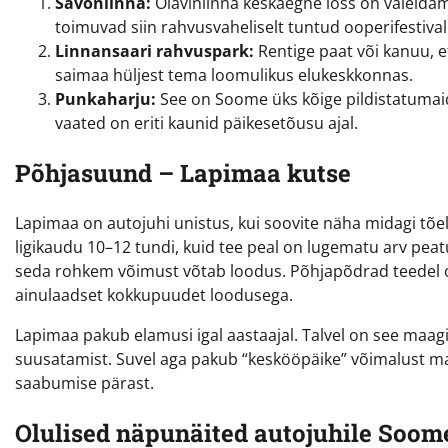
Savonlinna:
Olavinlinna keskaegne loss on vaielda
toimuvad siin rahvusvaheliselt tuntud ooperifestival
Linnansaari rahvuspark:
Rentige paat või kanuu, e
saimaa hüljest tema loomulikus elukeskkonnas.
Punkaharju:
See on Soome üks kõige pildistatumaid 
vaated on eriti kaunid päikesetõusu ajal.
Põhjasuund – Lapimaa kutse
Lapimaa on autojuhi unistus, kui soovite näha midagi tõel
ligikaudu 10–12 tundi, kuid tee peal on lugematu arv peatu
seda rohkem võimust võtab loodus. Põhjapõdrad teedel on s
ainulaadset kokkupuudet loodusega.
Lapimaa pakub elamusi igal aastaajal. Talvel on see maagi
suusatamist. Suvel aga pakub “keskööpäike” võimalust m
saabumise pärast.
Olulised näpunäited autojuhile Soom