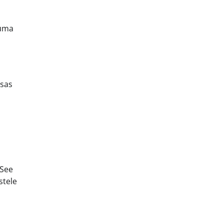
tuma
osas
 See
stele