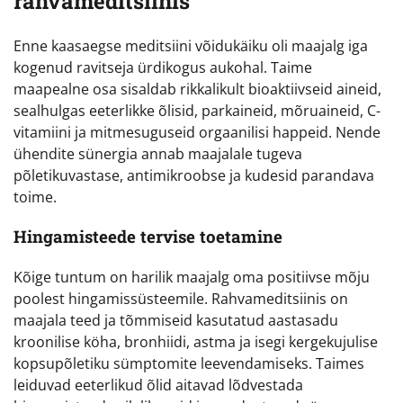
rahvameditsiinis
Enne kaasaegse meditsiini võidukäiku oli maajalg iga
kogenud ravitseja ürdikogus aukohal. Taime
maapealne osa sisaldab rikkalikult bioaktiivseid aineid,
sealhulgas eeterlikke õlisid, parkaineid, mõruaineid, C-
vitamiini ja mitmesuguseid orgaanilisi happeid. Nende
ühendite sünergia annab maajalale tugeva
põletikuvastase, antimikroobse ja kudesid parandava
toime.
Hingamisteede tervise toetamine
Kõige tuntum on harilik maajalg oma positiivse mõju
poolest hingamissüsteemile. Rahvameditsiinis on
maajala teed ja tõmmiseid kasutatud aastasadu
kroonilise köha, bronhiidi, astma ja isegi kergekujulise
kopsupõletiku sümptomite leevendamiseks. Taimes
leiduvad eeterlikud õlid aitavad lõdvestada