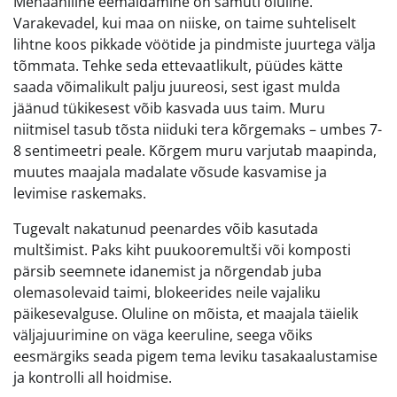
Mehaaniline eemaldamine on samuti oluline.
Varakevadel, kui maa on niiske, on taime suhteliselt
lihtne koos pikkade vöötide ja pindmiste juurtega välja
tõmmata. Tehke seda ettevaatlikult, püüdes kätte
saada võimalikult palju juureosi, sest igast mulda
jäänud tükikesest võib kasvada uus taim. Muru
niitmisel tasub tõsta niiduki tera kõrgemaks – umbes 7-
8 sentimeetri peale. Kõrgem muru varjutab maapinda,
muutes maajala madalate võsude kasvamise ja
levimise raskemaks.
Tugevalt nakatunud peenardes võib kasutada
multšimist. Paks kiht puukooremultši või komposti
pärsib seemnete idanemist ja nõrgendab juba
olemasolevaid taimi, blokeerides neile vajaliku
päikesevalguse. Oluline on mõista, et maajala täielik
väljajuurimine on väga keeruline, seega võiks
eesmärgiks seada pigem tema leviku tasakaalustamise
ja kontrolli all hoidmise.