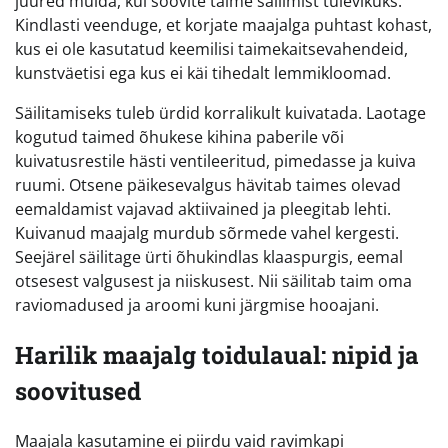
juured mulda, kui soovite taime säilimist tulevikuks.
Kindlasti veenduge, et korjate maajalga puhtast kohast,
kus ei ole kasutatud keemilisi taimekaitsevahendeid,
kunstväetisi ega kus ei käi tihedalt lemmikloomad.
Säilitamiseks tuleb ürdid korralikult kuivatada. Laotage
kogutud taimed õhukese kihina paberile või
kuivatusrestile hästi ventileeritud, pimedasse ja kuiva
ruumi. Otsene päikesevalgus hävitab taimes olevad
eemaldamist vajavad aktiivained ja pleegitab lehti.
Kuivanud maajalg murdub sõrmede vahel kergesti.
Seejärel säilitage ürti õhukindlas klaaspurgis, eemal
otsesest valgusest ja niiskusest. Nii säilitab taim oma
raviomadused ja aroomi kuni järgmise hooajani.
Harilik maajalg toidulaual: nipid ja
soovitused
Maajala kasutamine ei piirdu vaid ravimkapi