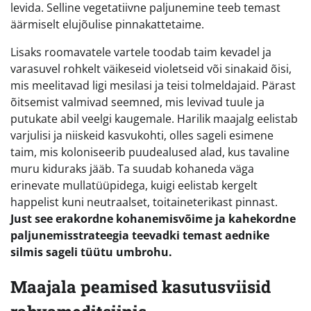
levida. Selline vegetatiivne paljunemine teeb temast
äärmiselt elujõulise pinnakattetaime.
Lisaks roomavatele vartele toodab taim kevadel ja
varasuvel rohkelt väikeseid violetseid või sinakaid õisi,
mis meelitavad ligi mesilasi ja teisi tolmeldajaid. Pärast
õitsemist valmivad seemned, mis levivad tuule ja
putukate abil veelgi kaugemale. Harilik maajalg eelistab
varjulisi ja niiskeid kasvukohti, olles sageli esimene
taim, mis koloniseerib puudealused alad, kus tavaline
muru kiduraks jääb. Ta suudab kohaneda väga
erinevate mullatüüpidega, kuigi eelistab kergelt
happelist kuni neutraalset, toitaineterikast pinnast.
Just see erakordne kohanemisvõime ja kahekordne
paljunemisstrateegia teevadki temast aednike
silmis sageli tüütu umbrohu.
Maajala peamised kasutusviisid