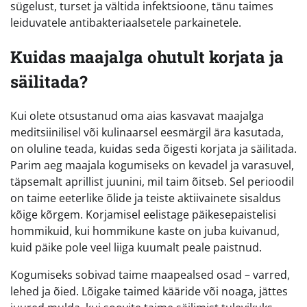
sügelust, turset ja vältida infektsioone, tänu taimes
leiduvatele antibakteriaalsetele parkainetele.
Kuidas maajalga ohutult korjata ja
säilitada?
Kui olete otsustanud oma aias kasvavat maajalga
meditsiinilisel või kulinaarsel eesmärgil ära kasutada,
on oluline teada, kuidas seda õigesti korjata ja säilitada.
Parim aeg maajala kogumiseks on kevadel ja varasuvel,
täpsemalt aprillist juunini, mil taim õitseb. Sel perioodil
on taime eeterlike õlide ja teiste aktiivainete sisaldus
kõige kõrgem. Korjamisel eelistage päikesepaistelisi
hommikuid, kui hommikune kaste on juba kuivanud,
kuid päike pole veel liiga kuumalt peale paistnud.
Kogumiseks sobivad taime maapealsed osad – varred,
lehed ja õied. Lõigake taimed kääride või noaga, jättes