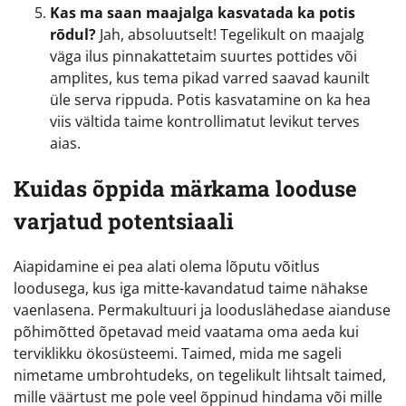
Kas ma saan maajalga kasvatada ka potis
rõdul?
Jah, absoluutselt! Tegelikult on maajalg
väga ilus pinnakattetaim suurtes pottides või
amplites, kus tema pikad varred saavad kaunilt
üle serva rippuda. Potis kasvatamine on ka hea
viis vältida taime kontrollimatut levikut terves
aias.
Kuidas õppida märkama looduse
varjatud potentsiaali
Aiapidamine ei pea alati olema lõputu võitlus
loodusega, kus iga mitte-kavandatud taime nähakse
vaenlasena. Permakultuuri ja looduslähedase aianduse
põhimõtted õpetavad meid vaatama oma aeda kui
terviklikku ökosüsteemi. Taimed, mida me sageli
nimetame umbrohtudeks, on tegelikult lihtsalt taimed,
mille väärtust me pole veel õppinud hindama või mille