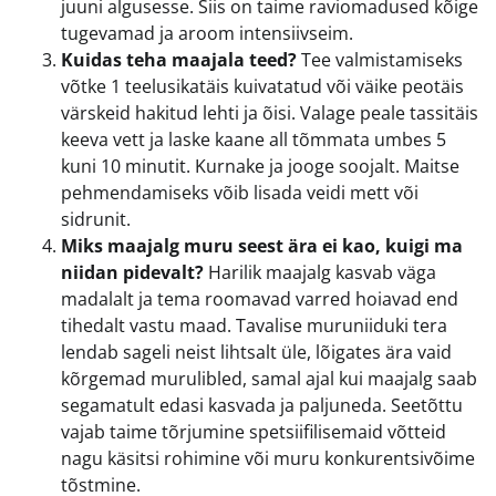
juuni algusesse. Siis on taime raviomadused kõige
tugevamad ja aroom intensiivseim.
Kuidas teha maajala teed?
Tee valmistamiseks
võtke 1 teelusikatäis kuivatatud või väike peotäis
värskeid hakitud lehti ja õisi. Valage peale tassitäis
keeva vett ja laske kaane all tõmmata umbes 5
kuni 10 minutit. Kurnake ja jooge soojalt. Maitse
pehmendamiseks võib lisada veidi mett või
sidrunit.
Miks maajalg muru seest ära ei kao, kuigi ma
niidan pidevalt?
Harilik maajalg kasvab väga
madalalt ja tema roomavad varred hoiavad end
tihedalt vastu maad. Tavalise muruniiduki tera
lendab sageli neist lihtsalt üle, lõigates ära vaid
kõrgemad murulibled, samal ajal kui maajalg saab
segamatult edasi kasvada ja paljuneda. Seetõttu
vajab taime tõrjumine spetsiifilisemaid võtteid
nagu käsitsi rohimine või muru konkurentsivõime
tõstmine.