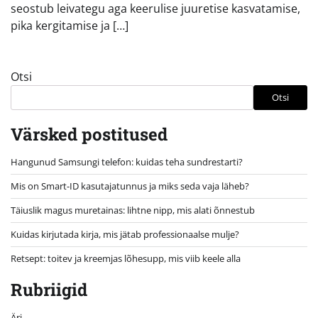
seostub leivategu aga keerulise juuretise kasvatamise,
pika kergitamise ja […]
Otsi
Otsi
Värsked postitused
Hangunud Samsungi telefon: kuidas teha sundrestarti?
Mis on Smart-ID kasutajatunnus ja miks seda vaja läheb?
Täiuslik magus muretainas: lihtne nipp, mis alati õnnestub
Kuidas kirjutada kirja, mis jätab professionaalse mulje?
Retsept: toitev ja kreemjas lõhesupp, mis viib keele alla
Rubriigid
Äri