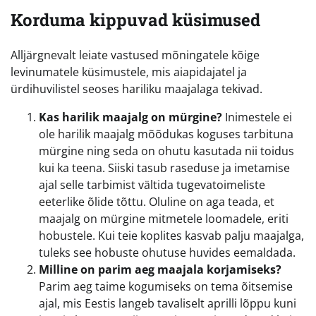
Korduma kippuvad küsimused
Alljärgnevalt leiate vastused mõningatele kõige
levinumatele küsimustele, mis aiapidajatel ja
ürdihuvilistel seoses hariliku maajalaga tekivad.
Kas harilik maajalg on mürgine?
Inimestele ei
ole harilik maajalg mõõdukas koguses tarbituna
mürgine ning seda on ohutu kasutada nii toidus
kui ka teena. Siiski tasub raseduse ja imetamise
ajal selle tarbimist vältida tugevatoimeliste
eeterlike õlide tõttu. Oluline on aga teada, et
maajalg on mürgine mitmetele loomadele, eriti
hobustele. Kui teie koplites kasvab palju maajalga,
tuleks see hobuste ohutuse huvides eemaldada.
Milline on parim aeg maajala korjamiseks?
Parim aeg taime kogumiseks on tema õitsemise
ajal, mis Eestis langeb tavaliselt aprilli lõppu kuni