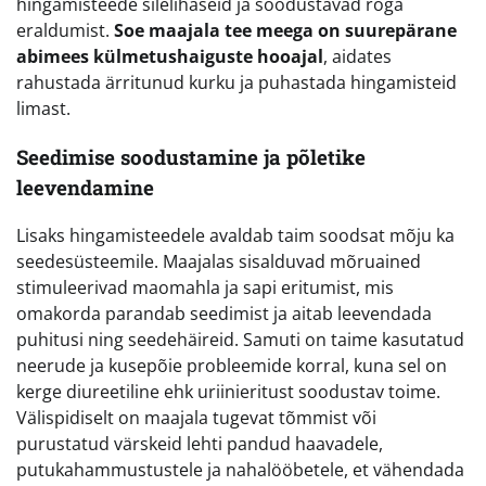
hingamisteede silelihaseid ja soodustavad röga
eraldumist.
Soe maajala tee meega on suurepärane
abimees külmetushaiguste hooajal
, aidates
rahustada ärritunud kurku ja puhastada hingamisteid
limast.
Seedimise soodustamine ja põletike
leevendamine
Lisaks hingamisteedele avaldab taim soodsat mõju ka
seedesüsteemile. Maajalas sisalduvad mõruained
stimuleerivad maomahla ja sapi eritumist, mis
omakorda parandab seedimist ja aitab leevendada
puhitusi ning seedehäireid. Samuti on taime kasutatud
neerude ja kusepõie probleemide korral, kuna sel on
kerge diureetiline ehk uriinieritust soodustav toime.
Välispidiselt on maajala tugevat tõmmist või
purustatud värskeid lehti pandud haavadele,
putukahammustustele ja nahalööbetele, et vähendada