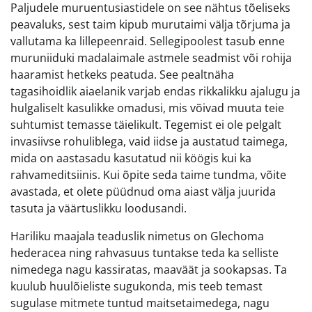
Paljudele muruentusiastidele on see nähtus tõeliseks
peavaluks, sest taim kipub murutaimi välja tõrjuma ja
vallutama ka lillepeenraid. Sellegipoolest tasub enne
muruniiduki madalaimale astmele seadmist või rohija
haaramist hetkeks peatuda. See pealtnäha
tagasihoidlik aiaelanik varjab endas rikkalikku ajalugu ja
hulgaliselt kasulikke omadusi, mis võivad muuta teie
suhtumist temasse täielikult. Tegemist ei ole pelgalt
invasiivse rohuliblega, vaid iidse ja austatud taimega,
mida on aastasadu kasutatud nii köögis kui ka
rahvameditsiinis. Kui õpite seda taime tundma, võite
avastada, et olete püüdnud oma aiast välja juurida
tasuta ja väärtuslikku loodusandi.
Hariliku maajala teaduslik nimetus on Glechoma
hederacea ning rahvasuus tuntakse teda ka selliste
nimedega nagu kassiratas, maaväät ja sookapsas. Ta
kuulub huulõieliste sugukonda, mis teeb temast
sugulase mitmete tuntud maitsetaimedega, nagu