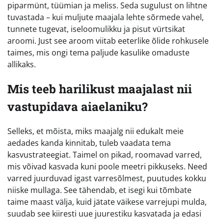
piparmünt, tüümian ja meliss. Seda sugulust on lihtne
tuvastada – kui muljute maajala lehte sõrmede vahel,
tunnete tugevat, iseloomulikku ja pisut vürtsikat
aroomi. Just see aroom viitab eeterlike õlide rohkusele
taimes, mis ongi tema paljude kasulike omaduste
allikaks.
Mis teeb harilikust maajalast nii
vastupidava aiaelaniku?
Selleks, et mõista, miks maajalg nii edukalt meie
aedades kanda kinnitab, tuleb vaadata tema
kasvustrateegiat. Taimel on pikad, roomavad varred,
mis võivad kasvada kuni poole meetri pikkuseks. Need
varred juurduvad igast varresõlmest, puutudes kokku
niiske mullaga. See tähendab, et isegi kui tõmbate
taime maast välja, kuid jätate väikese varrejupi mulda,
suudab see kiiresti uue juurestiku kasvatada ja edasi