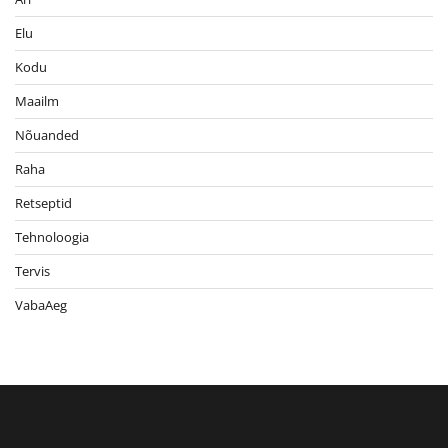
Elu
Kodu
Maailm
Nõuanded
Raha
Retseptid
Tehnoloogia
Tervis
VabaAeg