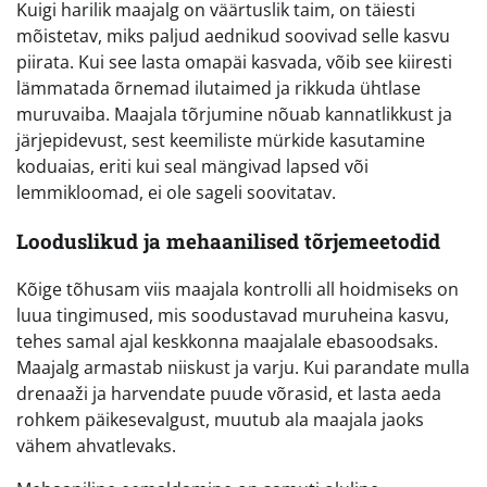
Kuigi harilik maajalg on väärtuslik taim, on täiesti
mõistetav, miks paljud aednikud soovivad selle kasvu
piirata. Kui see lasta omapäi kasvada, võib see kiiresti
lämmatada õrnemad ilutaimed ja rikkuda ühtlase
muruvaiba. Maajala tõrjumine nõuab kannatlikkust ja
järjepidevust, sest keemiliste mürkide kasutamine
koduaias, eriti kui seal mängivad lapsed või
lemmikloomad, ei ole sageli soovitatav.
Looduslikud ja mehaanilised tõrjemeetodid
Kõige tõhusam viis maajala kontrolli all hoidmiseks on
luua tingimused, mis soodustavad muruheina kasvu,
tehes samal ajal keskkonna maajalale ebasoodsaks.
Maajalg armastab niiskust ja varju. Kui parandate mulla
drenaaži ja harvendate puude võrasid, et lasta aeda
rohkem päikesevalgust, muutub ala maajala jaoks
vähem ahvatlevaks.