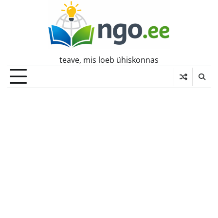
Skip
to
content
teave, mis loeb ühiskonnas