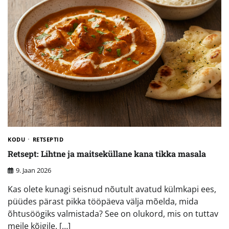
KODU
RETSEPTID
Retsept: Lihtne ja maitseküllane kana tikka masala
9. Jaan 2026
Kas olete kunagi seisnud nõutult avatud külmkapi ees,
püüdes pärast pikka tööpäeva välja mõelda, mida
õhtusöögiks valmistada? See on olukord, mis on tuttav
meile kõigile. […]