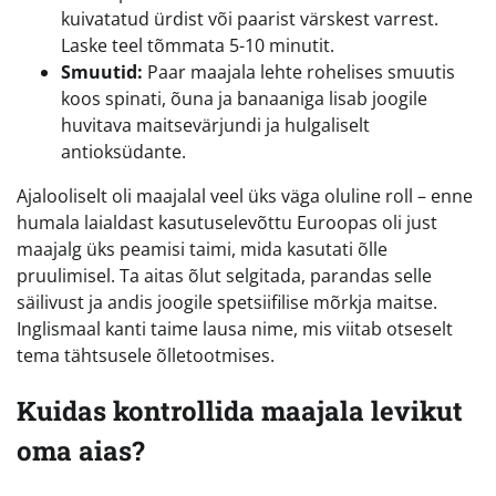
kuivatatud ürdist või paarist värskest varrest.
Laske teel tõmmata 5-10 minutit.
Smuutid:
Paar maajala lehte rohelises smuutis
koos spinati, õuna ja banaaniga lisab joogile
huvitava maitsevärjundi ja hulgaliselt
antioksüdante.
Ajalooliselt oli maajalal veel üks väga oluline roll – enne
humala laialdast kasutuselevõttu Euroopas oli just
maajalg üks peamisi taimi, mida kasutati õlle
pruulimisel. Ta aitas õlut selgitada, parandas selle
säilivust ja andis joogile spetsiifilise mõrkja maitse.
Inglismaal kanti taime lausa nime, mis viitab otseselt
tema tähtsusele õlletootmises.
Kuidas kontrollida maajala levikut
oma aias?