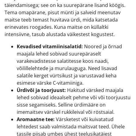
täiendamisega; see on ka suurepärane lisand köögis.
Tema omapärane, pisut münti ja salveid meenutav
maitse teeb temast huvitava ürdi, mida katsetada
erinevates roogades. Kuna maitse on küllaltki
intensiivne, tasub alustada väikestest kogustest.
Kevadised vitamiinisalatid:
Noored ja õrnad
maajala lehed sobivad suurepäraselt
varakevadistesse salatitesse koos naadi,
võilillelehtede ja murulauguga. Need lisavad
salatile kerget vürtsikust ja varustavad keha
esimese värske C-vitamiiniga.
Ürdivõi ja toorjuust:
Hakitud värsked maajala
lehed sobivad ideaalselt pehme või või toorjuustu
sisse segamiseks. Selline ürdimääre on
imemaitsev värskel rukkileival või röstsaial.
Aromaatne tee:
Värsketest või kuivatatud
lehtedest saab valmistada maitsvat teed. Ühele
tassile piisab umbes ühest teelusikatäiest