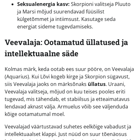
Seksualenergia kasv:
Skorpioni valitseja Pluuto
ja Marsi mõjud suurendavad füüsilist
külgetõmmet ja intiimsust. Kasutage seda
energiat sideme tugevdamiseks.
Veevalaja: Ootamatud üllatused ja
intellektuaalne säde
Kolmas märk, keda ootab ees suur pööre, on Veevalaja
(Aquarius). Kui Lõvi kogeb kirge ja Skorpion sügavust,
siis Veevalaja jaoks on märksõnaks
üllatus
. Uraani,
Veevalaja valitseja, mõjud on kuu teises pooles eriti
tugevad, mis tähendab, et stabiilsus ja etteaimatavus
lendavad aknast välja. Armuelus võib see väljenduda
kõige ootamatumal moel.
Veevalajad väärtustavad suhetes eelkõige vabadust ja
intellektuaalset klappi. Just nüüd on suur tõenäosus