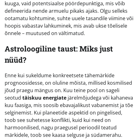
kuuga, vaid potentsiaalse pöördepunktiga, mis võib
defineerida nende armuelu pikaks ajaks. Olgu selleks
ootamatu kohtumine, suhte uuele tasandile viimine või
hoopis vabastav lahkuminek, mis avab ukse tõelisele
õnnele – muutused on vältimatud.
Astroloogiline taust: Miks just
nüüd?
Enne kui sukeldume konkreetsete tähemärkide
prognoosidesse, on oluline mõista, millised kosmilised
jõud praegu mängus on. Kuu teine pool on sageli
seotud
täiskuu energiate
järelmõjudega või kahaneva
kuu faasiga, mis soosib ebavajalikust vabanemist ja tõe
selginemist. Kui planeetide aspektid on pingelised,
toob see suhetesse konflikti, kuid kui need on
harmoonilised, nagu praegusel perioodil teatud
märkidele, toob see kaasa selguse ja südamerahu.