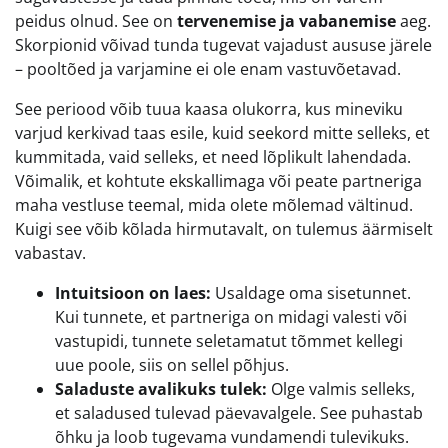
peidus olnud. See on
tervenemise ja vabanemise
aeg.
Skorpionid võivad tunda tugevat vajadust aususe järele
– pooltõed ja varjamine ei ole enam vastuvõetavad.
See periood võib tuua kaasa olukorra, kus mineviku
varjud kerkivad taas esile, kuid seekord mitte selleks, et
kummitada, vaid selleks, et need lõplikult lahendada.
Võimalik, et kohtute ekskallimaga või peate partneriga
maha vestluse teemal, mida olete mõlemad vältinud.
Kuigi see võib kõlada hirmutavalt, on tulemus äärmiselt
vabastav.
Intuitsioon on laes:
Usaldage oma sisetunnet.
Kui tunnete, et partneriga on midagi valesti või
vastupidi, tunnete seletamatut tõmmet kellegi
uue poole, siis on sellel põhjus.
Saladuste avalikuks tulek:
Olge valmis selleks,
et saladused tulevad päevavalgele. See puhastab
õhku ja loob tugevama vundamendi tulevikuks.