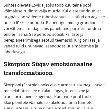
Suhtes olevate Lõvide jaoks toob kuu teine pool
võimaluse rutiinist välja murda. Kui olete tundnud, et
argipäev on sädeme tuhmistanud, siis nüüd on aeg see
uuesti lõkkele puhuda. Planeerige midagi grandioosset
või vähemalt midagi, mis paneb teie partneri tundma
end erilisena. See periood soosib ka laste ja
pereplaneerimisega seotud teemasid. Kirg on laes ja
vanad tülid ununevad, asendudes uue mõistmise ja
lähedusega.
Skorpion: Sügav emotsionaalne
transformatsioon
Skorpioni (Scorpio) jaoks ei ole armastus kunagi lihtsalt
meelelahutus; see on alati sügav, intensiivne ja
transformatiivne kogemus. Kuu teine pool toob
Skorpionitele võimaluse sukelduda oma tunnete
sügavustesse ja tuua pinnale tõed, mis on varem