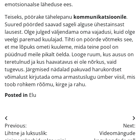
emotsionaalse läheduse ees.
Teiseks, pöörake tähelepanu
kommunikatsioonile
.
Suured pöörded saavad sageli alguse ühestainsast
lausest. Olge julged väljendama oma vajadusi, kuid olge
veelgi paremad kuulajad. Tihti on pöörde võtmeks see,
et me lõpuks ometi kuuleme, mida teine pool on
püüdnud meile pikalt öelda. Looge ruum, kus ausus on
teretulnud ja kus haavatavus ei ole nõrkus, vaid
tugevus. Järgmised nädalad pakuvad harukordset
võimalust kirjutada oma armastuslugu ümber viisil, mis
toob rohkem rõõmu, kirge ja rahu.
Posted in
Elu
Navigeerimine
Previous:
Next:
Lihtne ja luksuslik:
Videomängude