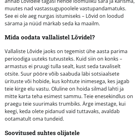
annab Lõvidele tagasi nende loomuliku sära ja karisma,
muutes nad vastassugupoolele vastupandamatuks.
See ei ole aeg nurgas istumiseks – Lõvid on loodud
särama ja nüüd märkab seda ka maailm.
Mida oodata vallalistel Lõvidel?
Vallaliste Lõvide jaoks on tegemist ühe aasta parima
perioodiga uuteks tutvusteks. Kuid siin on konks –
armastus ei pruugi tulla sealt, kust seda tavaliselt
otsite. Suur pööre võib saabuda läbi sotsiaalsete
ürituste või hobide, kus kohtute inimesega, kes jagab
teie kirge elu vastu. Oluline on hoida silmad lahti ja
mitte karta teha esimest sammu. Teie enesekindlus on
praegu teie suurimaks trumbiks. Ärge imestage, kui
keegi, keda olete pidanud vaid tuttavaks, avaldab
ootamatult oma tundeid.
Soovitused suhtes olijatele