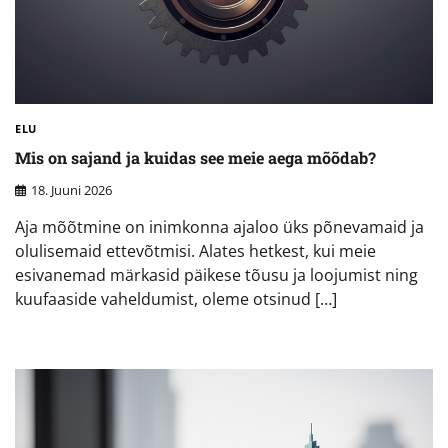
ELU
Mis on sajand ja kuidas see meie aega mõõdab?
18. Juuni 2026
Aja mõõtmine on inimkonna ajaloo üks põnevamaid ja
olulisemaid ettevõtmisi. Alates hetkest, kui meie
esivanemad märkasid päikese tõusu ja loojumist ning
kuufaaside vaheldumist, oleme otsinud […]