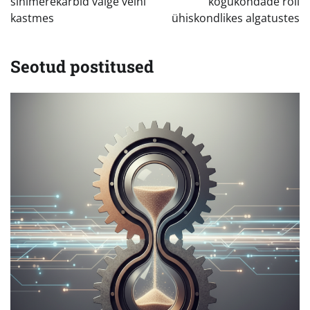
sinimerekarbid valge veini
kogukondade roll
kastmes
ühiskondlikes algatustes
Seotud postitused