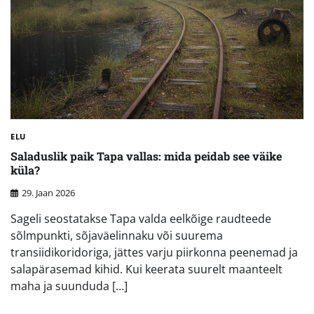
ELU
Saladuslik paik Tapa vallas: mida peidab see väike
küla?
29. Jaan 2026
Sageli seostatakse Tapa valda eelkõige raudteede
sõlmpunkti, sõjaväelinnaku või suurema
transiidikoridoriga, jättes varju piirkonna peenemad ja
salapärasemad kihid. Kui keerata suurelt maanteelt
maha ja suunduda […]