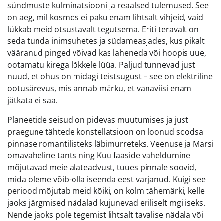
sündmuste kulminatsiooni ja reaalsed tulemused. See
on aeg, mil kosmos ei paku enam lihtsalt vihjeid, vaid
lükkab meid otsustavalt tegutsema. Eriti teravalt on
seda tunda inimsuhetes ja südameasjades, kus pikalt
vääranud pinged võivad kas laheneda või hoopis uue,
ootamatu kirega lõkkele lüüa. Paljud tunnevad just
nüüd, et õhus on midagi teistsugust – see on elektriline
ootusärevus, mis annab märku, et vanaviisi enam
jätkata ei saa.
Planeetide seisud on pidevas muutumises ja just
praegune tähtede konstellatsioon on loonud soodsa
pinnase romantilisteks läbimurreteks. Veenuse ja Marsi
omavaheline tants ning Kuu faaside vaheldumine
mõjutavad meie alateadvust, tuues pinnale soovid,
mida oleme võib-olla iseenda eest varjanud. Kuigi see
periood mõjutab meid kõiki, on kolm tähemärki, kelle
jaoks järgmised nädalad kujunevad eriliselt mgiliseks.
Nende jaoks pole tegemist lihtsalt tavalise nädala või