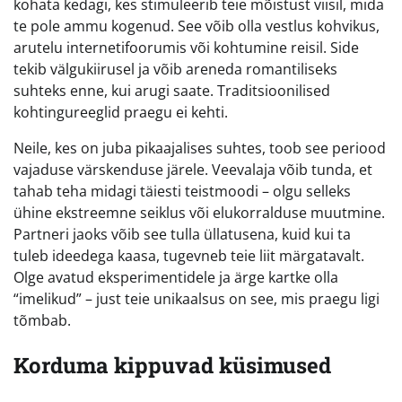
kohata kedagi, kes stimuleerib teie mõistust viisil, mida
te pole ammu kogenud. See võib olla vestlus kohvikus,
arutelu internetifoorumis või kohtumine reisil. Side
tekib välgukiirusel ja võib areneda romantiliseks
suhteks enne, kui arugi saate. Traditsioonilised
kohtingureeglid praegu ei kehti.
Neile, kes on juba pikaajalises suhtes, toob see periood
vajaduse värskenduse järele. Veevalaja võib tunda, et
tahab teha midagi täiesti teistmoodi – olgu selleks
ühine ekstreemne seiklus või elukorralduse muutmine.
Partneri jaoks võib see tulla üllatusena, kuid kui ta
tuleb ideedega kaasa, tugevneb teie liit märgatavalt.
Olge avatud eksperimentidele ja ärge kartke olla
“imelikud” – just teie unikaalsus on see, mis praegu ligi
tõmbab.
Korduma kippuvad küsimused