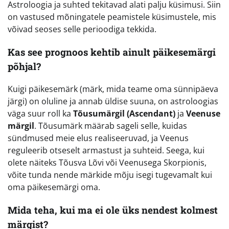
Astroloogia ja suhted tekitavad alati palju küsimusi. Siin
on vastused mõningatele peamistele küsimustele, mis
võivad seoses selle perioodiga tekkida.
Kas see prognoos kehtib ainult päikesemärgi
põhjal?
Kuigi päikesemärk (märk, mida teame oma sünnipäeva
järgi) on oluline ja annab üldise suuna, on astroloogias
väga suur roll ka
Tõusumärgil (Ascendant)
ja
Veenuse
märgil
. Tõusumärk määrab sageli selle, kuidas
sündmused meie elus realiseeruvad, ja Veenus
reguleerib otseselt armastust ja suhteid. Seega, kui
olete näiteks Tõusva Lõvi või Veenusega Skorpionis,
võite tunda nende märkide mõju isegi tugevamalt kui
oma päikesemärgi oma.
Mida teha, kui ma ei ole üks nendest kolmest
märgist?