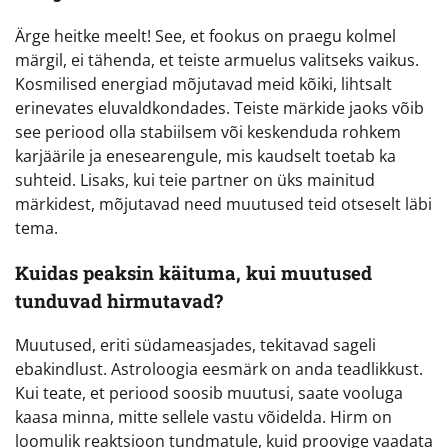
Ärge heitke meelt! See, et fookus on praegu kolmel
märgil, ei tähenda, et teiste armuelus valitseks vaikus.
Kosmilised energiad mõjutavad meid kõiki, lihtsalt
erinevates eluvaldkondades. Teiste märkide jaoks võib
see periood olla stabiilsem või keskenduda rohkem
karjäärile ja enesearengule, mis kaudselt toetab ka
suhteid. Lisaks, kui teie partner on üks mainitud
märkidest, mõjutavad need muutused teid otseselt läbi
tema.
Kuidas peaksin käituma, kui muutused
tunduvad hirmutavad?
Muutused, eriti südameasjades, tekitavad sageli
ebakindlust. Astroloogia eesmärk on anda teadlikkust.
Kui teate, et periood soosib muutusi, saate vooluga
kaasa minna, mitte sellele vastu võidelda. Hirm on
loomulik reaktsioon tundmatule, kuid proovige vaadata