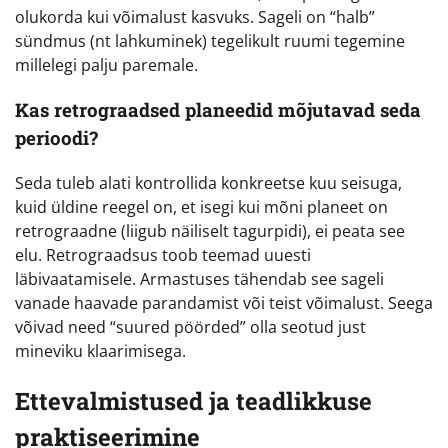
olukorda kui võimalust kasvuks. Sageli on “halb”
sündmus (nt lahkuminek) tegelikult ruumi tegemine
millelegi palju paremale.
Kas retrograadsed planeedid mõjutavad seda
perioodi?
Seda tuleb alati kontrollida konkreetse kuu seisuga,
kuid üldine reegel on, et isegi kui mõni planeet on
retrograadne (liigub näiliselt tagurpidi), ei peata see
elu. Retrograadsus toob teemad uuesti
läbivaatamisele. Armastuses tähendab see sageli
vanade haavade parandamist või teist võimalust. Seega
võivad need “suured pöörded” olla seotud just
mineviku klaarimisega.
Ettevalmistused ja teadlikkuse
praktiseerimine