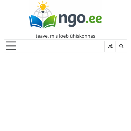
Skip
to
content
teave, mis loeb ühiskonnas