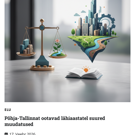
ELU
Põhja-Tallinnat ootavad lähiaastatel suured
muudatused
17. Veebr 2026