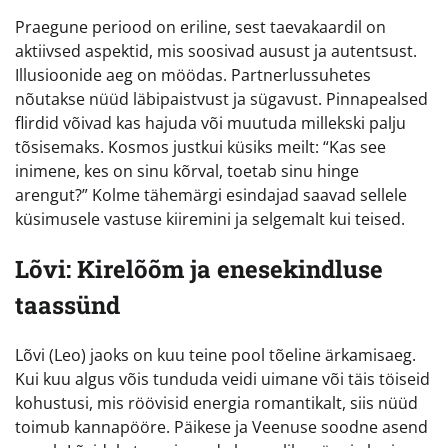
Praegune periood on eriline, sest taevakaardil on
aktiivsed aspektid, mis soosivad ausust ja autentsust.
Illusioonide aeg on möödas. Partnerlussuhetes
nõutakse nüüd läbipaistvust ja sügavust. Pinnapealsed
flirdid võivad kas hajuda või muutuda millekski palju
tõsisemaks. Kosmos justkui küsiks meilt: “Kas see
inimene, kes on sinu kõrval, toetab sinu hinge
arengut?” Kolme tähemärgi esindajad saavad sellele
küsimusele vastuse kiiremini ja selgemalt kui teised.
Lõvi: Kirelõõm ja enesekindluse
taassünd
Lõvi (Leo) jaoks on kuu teine pool tõeline ärkamisaeg.
Kui kuu algus võis tunduda veidi uimane või täis töiseid
kohustusi, mis röövisid energia romantikalt, siis nüüd
toimub kannapööre. Päikese ja Veenuse soodne asend