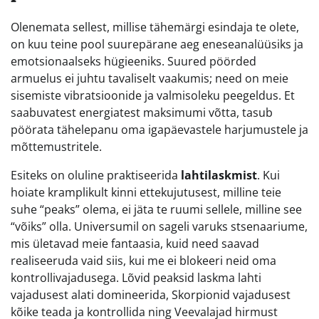
Olenemata sellest, millise tähemärgi esindaja te olete,
on kuu teine pool suurepärane aeg eneseanalüüsiks ja
emotsionaalseks hügieeniks. Suured pöörded
armuelus ei juhtu tavaliselt vaakumis; need on meie
sisemiste vibratsioonide ja valmisoleku peegeldus. Et
saabuvatest energiatest maksimumi võtta, tasub
pöörata tähelepanu oma igapäevastele harjumustele ja
mõttemustritele.
Esiteks on oluline praktiseerida
lahtilaskmist
. Kui
hoiate kramplikult kinni ettekujutusest, milline teie
suhe “peaks” olema, ei jäta te ruumi sellele, milline see
“võiks” olla. Universumil on sageli varuks stsenaariume,
mis ületavad meie fantaasia, kuid need saavad
realiseeruda vaid siis, kui me ei blokeeri neid oma
kontrollivajadusega. Lõvid peaksid laskma lahti
vajadusest alati domineerida, Skorpionid vajadusest
kõike teada ja kontrollida ning Veevalajad hirmust