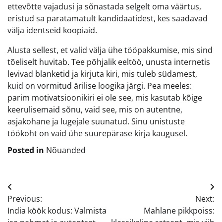
ettevõtte vajadusi ja sõnastada selgelt oma väärtus,
eristud sa paratamatult kandidaatidest, kes saadavad
välja identseid koopiaid.
Alusta sellest, et valid välja ühe tööpakkumise, mis sind
tõeliselt huvitab. Tee põhjalik eeltöö, unusta internetis
levivad blanketid ja kirjuta kiri, mis tuleb südamest,
kuid on vormitud ärilise loogika järgi. Pea meeles:
parim motivatsioonikiri ei ole see, mis kasutab kõige
keerulisemaid sõnu, vaid see, mis on autentne,
asjakohane ja lugejale suunatud. Sinu unistuste
töökoht on vaid ühe suurepärase kirja kaugusel.
Posted in
Nõuanded
Navigeerimine
Previous:
Next:
India köök kodus: Valmista
Mahlane pikkpoiss: