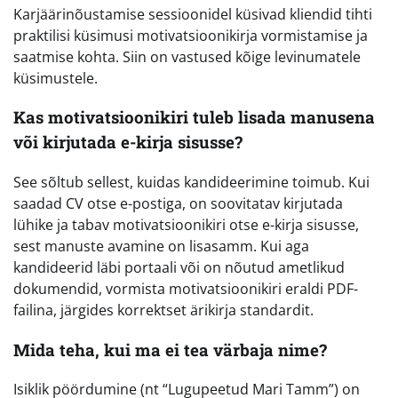
Karjäärinõustamise sessioonidel küsivad kliendid tihti
praktilisi küsimusi motivatsioonikirja vormistamise ja
saatmise kohta. Siin on vastused kõige levinumatele
küsimustele.
Kas motivatsioonikiri tuleb lisada manusena
või kirjutada e-kirja sisusse?
See sõltub sellest, kuidas kandideerimine toimub. Kui
saadad CV otse e-postiga, on soovitatav kirjutada
lühike ja tabav motivatsioonikiri otse e-kirja sisusse,
sest manuste avamine on lisasamm. Kui aga
kandideerid läbi portaali või on nõutud ametlikud
dokumendid, vormista motivatsioonikiri eraldi PDF-
failina, järgides korrektset ärikirja standardit.
Mida teha, kui ma ei tea värbaja nime?
Isiklik pöördumine (nt “Lugupeetud Mari Tamm”) on