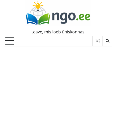
Skip
to
content
teave, mis loeb ühiskonnas