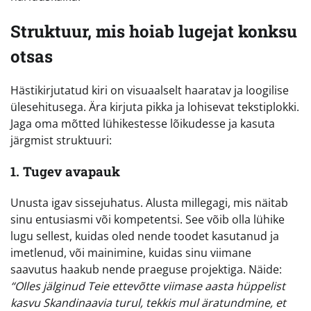
Struktuur, mis hoiab lugejat konksu
otsas
Hästikirjutatud kiri on visuaalselt haaratav ja loogilise
ülesehitusega. Ära kirjuta pikka ja lohisevat tekstiplokki.
Jaga oma mõtted lühikestesse lõikudesse ja kasuta
järgmist struktuuri:
1. Tugev avapauk
Unusta igav sissejuhatus. Alusta millegagi, mis näitab
sinu entusiasmi või kompetentsi. See võib olla lühike
lugu sellest, kuidas oled nende toodet kasutanud ja
imetlenud, või mainimine, kuidas sinu viimane
saavutus haakub nende praeguse projektiga. Näide:
“Olles jälginud Teie ettevõtte viimase aasta hüppelist
kasvu Skandinaavia turul, tekkis mul äratundmine, et