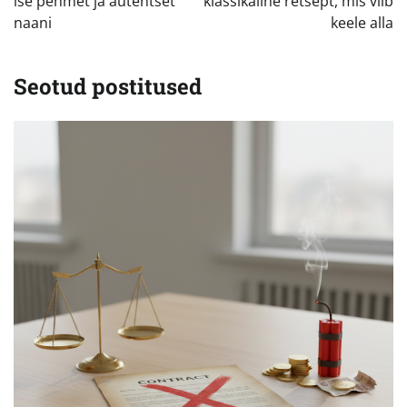
ise pehmet ja autentset
klassikaline retsept, mis viib
naani
keele alla
Seotud postitused