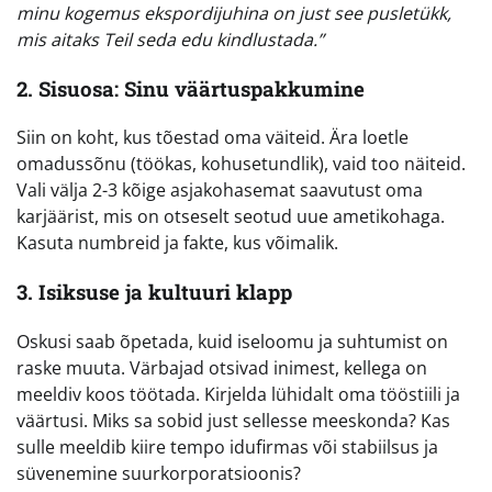
minu kogemus ekspordijuhina on just see pusletükk,
mis aitaks Teil seda edu kindlustada.”
2. Sisuosa: Sinu väärtuspakkumine
Siin on koht, kus tõestad oma väiteid. Ära loetle
omadussõnu (töökas, kohusetundlik), vaid too näiteid.
Vali välja 2-3 kõige asjakohasemat saavutust oma
karjäärist, mis on otseselt seotud uue ametikohaga.
Kasuta numbreid ja fakte, kus võimalik.
3. Isiksuse ja kultuuri klapp
Oskusi saab õpetada, kuid iseloomu ja suhtumist on
raske muuta. Värbajad otsivad inimest, kellega on
meeldiv koos töötada. Kirjelda lühidalt oma tööstiili ja
väärtusi. Miks sa sobid just sellesse meeskonda? Kas
sulle meeldib kiire tempo idufirmas või stabiilsus ja
süvenemine suurkorporatsioonis?