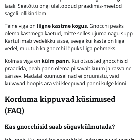
laiali. Seetõttu ongi ülaltoodud praadimis-meetod
sageli lollikindlam.
Teine viga on
liigne kastme kogus
. Gnocchi peaks
olema kastmega kaetud, mitte selles ujuma nagu supp.
Kartul imab vedelikku sisse, seega kui kaste on liiga
vedel, muutub ka gnocchi lõpuks liiga pehmeks.
Kolmas viga on
külm pann
. Kui otsustad gnocchisid
praadida, peab pann olema piisavalt kuum ja rasvaine
särisev. Madalal kuumusel nad ei pruunistu, vaid
kuivavad hoopis ära või kleepuvad panni külge kinni.
Korduma kippuvad küsimused
(FAQ)
Kas gnocchisid saab sügavkülmutada?