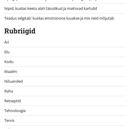
Nipid, kuidas keeta alati täiuslikud ja maitsvad kartulid
Teadus selgitab: kuidas emotsioone luuakse ja mis neid mõjutab
Rubriigid
Äri
Elu
Kodu
Maailm
Nõuanded
Raha
Retseptid
Tehnoloogia
Tervis