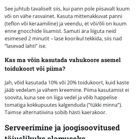
See juhtub tavaliselt siis, kui pann pole piisavalt kuum
või on vähe rasvainet. Kasuta mittenakkuvat panni
(teflon või keraamiline) ja veendu, et või/õli on kuum
enne gnocchide lisamist. Samuti ära liiguta neid
esimesed 2 minutit – lase koorikul tekkida, siis nad
“lasevad lahti” ise.
Kas ma võin kasutada vahukoore asemel
toidukoort või piima?
Jah, võid kasutada 10% või 20% toidukoort, kuid kaste
jääb vedelam ja vähem kreemine. Piima kasutamist ei
soovita, kuna see on liiga vedel ja võib happelise
tomatiga kokkupuutes kalgenduda (“tükki minna”).
Taimse alternatiivina sobib hästi kaerakoor.
Serveerimine ja joogisoovitused
täiuslikuks elamuseks