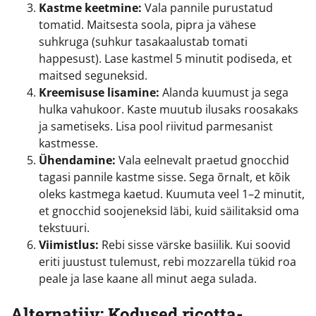
Kastme keetmine:
Vala pannile purustatud
tomatid. Maitsesta soola, pipra ja vähese
suhkruga (suhkur tasakaalustab tomati
happesust). Lase kastmel 5 minutit podiseda, et
maitsed seguneksid.
Kreemisuse lisamine:
Alanda kuumust ja sega
hulka vahukoor. Kaste muutub ilusaks roosakaks
ja sametiseks. Lisa pool riivitud parmesanist
kastmesse.
Ühendamine:
Vala eelnevalt praetud gnocchid
tagasi pannile kastme sisse. Sega õrnalt, et kõik
oleks kastmega kaetud. Kuumuta veel 1–2 minutit,
et gnocchid soojeneksid läbi, kuid säilitaksid oma
tekstuuri.
Viimistlus:
Rebi sisse värske basiilik. Kui soovid
eriti juustust tulemust, rebi mozzarella tükid roa
peale ja lase kaane all minut aega sulada.
Alternatiiv: Kodused ricotta-