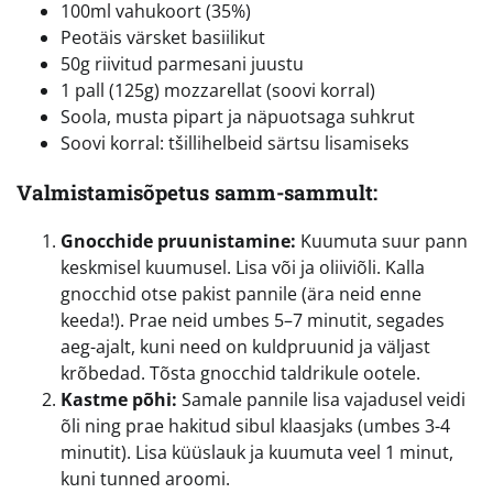
100ml vahukoort (35%)
Peotäis värsket basiilikut
50g riivitud parmesani juustu
1 pall (125g) mozzarellat (soovi korral)
Soola, musta pipart ja näpuotsaga suhkrut
Soovi korral: tšillihelbeid särtsu lisamiseks
Valmistamisõpetus samm-sammult:
Gnocchide pruunistamine:
Kuumuta suur pann
keskmisel kuumusel. Lisa või ja oliiviõli. Kalla
gnocchid otse pakist pannile (ära neid enne
keeda!). Prae neid umbes 5–7 minutit, segades
aeg-ajalt, kuni need on kuldpruunid ja väljast
krõbedad. Tõsta gnocchid taldrikule ootele.
Kastme põhi:
Samale pannile lisa vajadusel veidi
õli ning prae hakitud sibul klaasjaks (umbes 3-4
minutit). Lisa küüslauk ja kuumuta veel 1 minut,
kuni tunned aroomi.