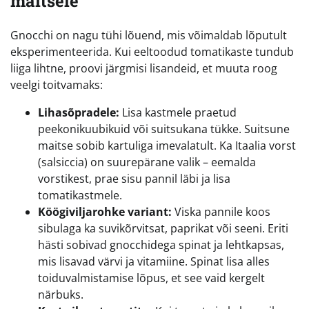
maitsele
Gnocchi on nagu tühi lõuend, mis võimaldab lõputult
eksperimenteerida. Kui eeltoodud tomatikaste tundub
liiga lihtne, proovi järgmisi lisandeid, et muuta roog
veelgi toitvamaks:
Lihasõpradele:
Lisa kastmele praetud
peekonikuubikuid või suitsukana tükke. Suitsune
maitse sobib kartuliga imevalatult. Ka Itaalia vorst
(salsiccia) on suurepärane valik – eemalda
vorstikest, prae sisu pannil läbi ja lisa
tomatikastmele.
Köögiviljarohke variant:
Viska pannile koos
sibulaga ka suvikõrvitsat, paprikat või seeni. Eriti
hästi sobivad gnocchidega spinat ja lehtkapsas,
mis lisavad värvi ja vitamiine. Spinat lisa alles
toiduvalmistamise lõpus, et see vaid kergelt
närbuks.