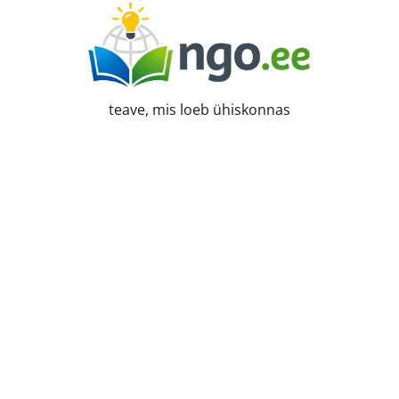
Skip
to
content
teave, mis loeb ühiskonnas