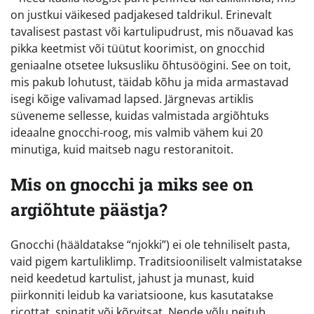
on justkui väikesed padjakesed taldrikul. Erinevalt
tavalisest pastast või kartulipudrust, mis nõuavad kas
pikka keetmist või tüütut koorimist, on gnocchid
geniaalne otsetee luksusliku õhtusöögini. See on toit,
mis pakub lohutust, täidab kõhu ja mida armastavad
isegi kõige valivamad lapsed. Järgnevas artiklis
süveneme sellesse, kuidas valmistada argiõhtuks
ideaalne gnocchi-roog, mis valmib vähem kui 20
minutiga, kuid maitseb nagu restoranitoit.
Mis on gnocchi ja miks see on
argiõhtute päästja?
Gnocchi (hääldatakse “njokki”) ei ole tehniliselt pasta,
vaid pigem kartuliklimp. Traditsiooniliselt valmistatakse
neid keedetud kartulist, jahust ja munast, kuid
piirkonniti leidub ka variatsioone, kus kasutatakse
ricottat, spinatit või kõrvitsat. Nende võlu peitub