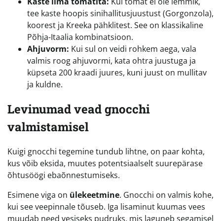
Kaste ilma tomatita:
Kui tomat ei ole lemmik,
tee kaste hoopis sinihallitusjuustust (Gorgonzola),
koorest ja Kreeka pähklitest. See on klassikaline
Põhja-Itaalia kombinatsioon.
Ahjuvorm:
Kui sul on veidi rohkem aega, vala
valmis roog ahjuvormi, kata ohtra juustuga ja
küpseta 200 kraadi juures, kuni juust on mullitav
ja kuldne.
Levinumad vead gnocchi
valmistamisel
Kuigi gnocchi tegemine tundub lihtne, on paar kohta,
kus võib eksida, muutes potentsiaalselt suurepärase
õhtusöögi ebaõnnestumiseks.
Esimene viga on
ülekeetmine
. Gnocchi on valmis kohe,
kui see veepinnale tõuseb. Iga lisaminut kuumas vees
muudab need vesiseks pudruks, mis laguneb segamisel