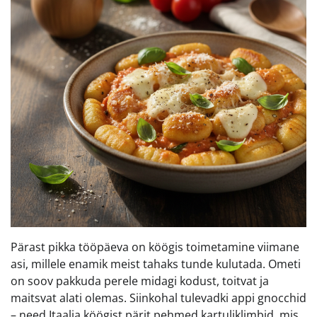
Pärast pikka tööpäeva on köögis toimetamine viimane
asi, millele enamik meist tahaks tunde kulutada. Ometi
on soov pakkuda perele midagi kodust, toitvat ja
maitsvat alati olemas. Siinkohal tulevadki appi gnocchid
– need Itaalia köögist pärit pehmed kartuliklimbid, mis