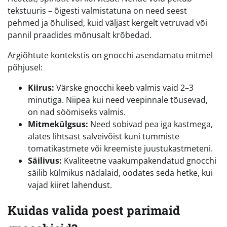
tekstuuris – õigesti valmistatuna on need seest
pehmed ja õhulised, kuid väljast kergelt vetruvad või
pannil praadides mõnusalt krõbedad.
Argiõhtute kontekstis on gnocchi asendamatu mitmel
põhjusel:
Kiirus:
Värske gnocchi keeb valmis vaid 2–3
minutiga. Niipea kui need veepinnale tõusevad,
on nad söömiseks valmis.
Mitmekülgsus:
Need sobivad pea iga kastmega,
alates lihtsast salveivõist kuni tummiste
tomatikastmete või kreemiste juustukastmeteni.
Säilivus:
Kvaliteetne vaakumpakendatud gnocchi
säilib külmikus nädalaid, oodates seda hetke, kui
vajad kiiret lahendust.
Kuidas valida poest parimaid