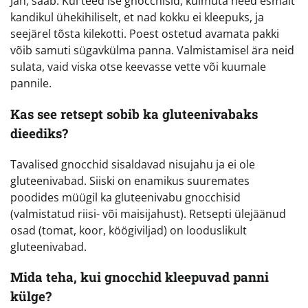
Jah, saab. Kui teed ise gnocchisid, külmuta need esmalt
kandikul ühekihiliselt, et nad kokku ei kleepuks, ja
seejärel tõsta kilekotti. Poest ostetud avamata pakki
võib samuti sügavkülma panna. Valmistamisel ära neid
sulata, vaid viska otse keevasse vette või kuumale
pannile.
Kas see retsept sobib ka gluteenivabaks
dieediks?
Tavalised gnocchid sisaldavad nisujahu ja ei ole
gluteenivabad. Siiski on enamikus suuremates
poodides müügil ka gluteenivabu gnocchisid
(valmistatud riisi- või maisijahust). Retsepti ülejäänud
osad (tomat, koor, köögiviljad) on looduslikult
gluteenivabad.
Mida teha, kui gnocchid kleepuvad panni
külge?