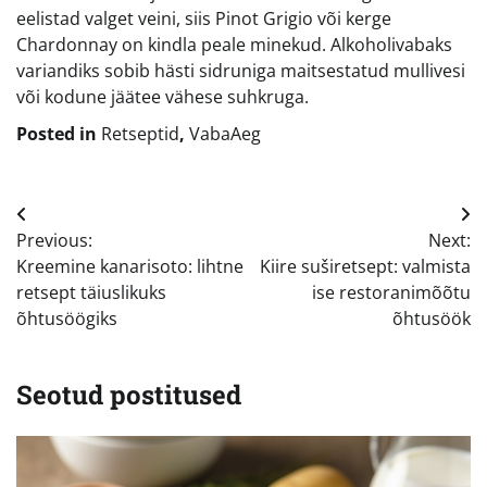
eelistad valget veini, siis Pinot Grigio või kerge
Chardonnay on kindla peale minekud. Alkoholivabaks
variandiks sobib hästi sidruniga maitsestatud mullivesi
või kodune jäätee vähese suhkruga.
Posted in
Retseptid
,
VabaAeg
Navigeerimine
Previous:
Next:
Kreemine kanarisoto: lihtne
Kiire suširetsept: valmista
retsept täiuslikuks
ise restoranimõõtu
õhtusöögiks
õhtusöök
Seotud postitused