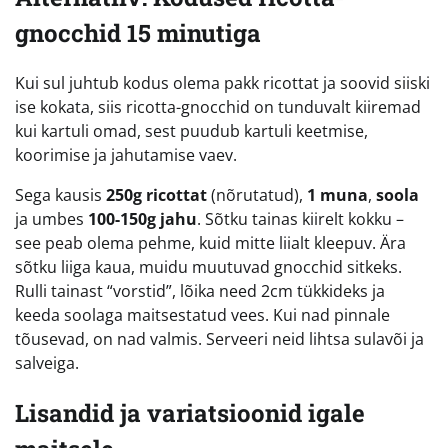
gnocchid 15 minutiga
Kui sul juhtub kodus olema pakk ricottat ja soovid siiski
ise kokata, siis ricotta-gnocchid on tunduvalt kiiremad
kui kartuli omad, sest puudub kartuli keetmise,
koorimise ja jahutamise vaev.
Sega kausis
250g ricottat
(nõrutatud),
1 muna
,
soola
ja umbes
100-150g jahu
. Sõtku tainas kiirelt kokku –
see peab olema pehme, kuid mitte liialt kleepuv. Ära
sõtku liiga kaua, muidu muutuvad gnocchid sitkeks.
Rulli tainast “vorstid”, lõika need 2cm tükkideks ja
keeda soolaga maitsestatud vees. Kui nad pinnale
tõusevad, on nad valmis. Serveeri neid lihtsa sulavõi ja
salveiga.
Lisandid ja variatsioonid igale