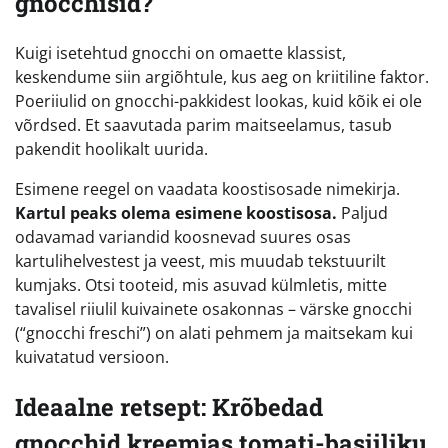
gnocchisid?
Kuigi isetehtud gnocchi on omaette klassist,
keskendume siin argiõhtule, kus aeg on kriitiline faktor.
Poeriiulid on gnocchi-pakkidest lookas, kuid kõik ei ole
võrdsed. Et saavutada parim maitseelamus, tasub
pakendit hoolikalt uurida.
Esimene reegel on vaadata koostisosade nimekirja.
Kartul peaks olema esimene koostisosa.
Paljud
odavamad variandid koosnevad suures osas
kartulihelvestest ja veest, mis muudab tekstuurilt
kumjaks. Otsi tooteid, mis asuvad külmletis, mitte
tavalisel riiulil kuivainete osakonnas – värske gnocchi
(“gnocchi freschi”) on alati pehmem ja maitsekam kui
kuivatatud versioon.
Ideaalne retsept: Krõbedad
gnocchid kreemjas tomati-basiiliku