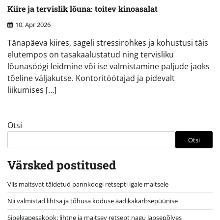
Kiire ja tervislik lõuna: toitev kinoasalat
10. Apr 2026
Tänapäeva kiires, sageli stressirohkes ja kohustusi täis
elutempos on tasakaalustatud ning tervisliku
lõunasöögi leidmine või ise valmistamine paljude jaoks
tõeline väljakutse. Kontoritöötajad ja pidevalt
liikumises […]
Otsi
Otsi
Värsked postitused
Viis maitsvat täidetud pannkoogi retsepti igale maitsele
Nii valmistad lihtsa ja tõhusa koduse äädikakärbsepüünise
Sipelgapesakook: lihtne ja maitsev retsept nagu lapsepõlves