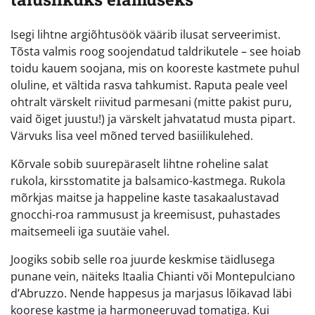
Isegi lihtne argiõhtusöök väärib ilusat serveerimist.
Tõsta valmis roog soojendatud taldrikutele – see hoiab
toidu kauem soojana, mis on kooreste kastmete puhul
oluline, et vältida rasva tahkumist. Raputa peale veel
ohtralt värskelt riivitud parmesani (mitte pakist puru,
vaid õiget juustu!) ja värskelt jahvatatud musta pipart.
Värvuks lisa veel mõned terved basiilikulehed.
Kõrvale sobib suurepäraselt lihtne roheline salat
rukola, kirsstomatite ja balsamico-kastmega. Rukola
mõrkjas maitse ja happeline kaste tasakaalustavad
gnocchi-roa rammusust ja kreemisust, puhastades
maitsemeeli iga suutäie vahel.
Joogiks sobib selle roa juurde keskmise täidlusega
punane vein, näiteks Itaalia Chianti või Montepulciano
d’Abruzzo. Nende happesus ja marjasus lõikavad läbi
koorese kastme ja harmoneeruvad tomatiga. Kui