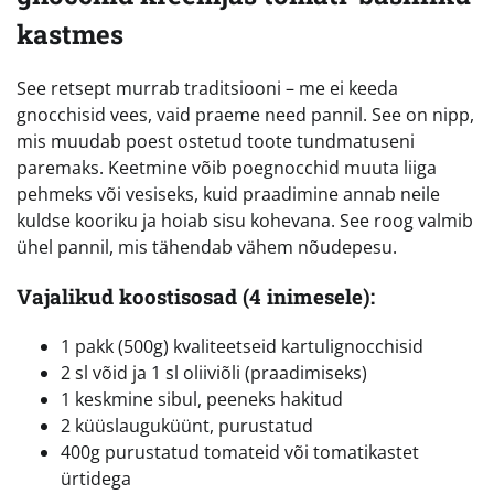
kastmes
See retsept murrab traditsiooni – me ei keeda
gnocchisid vees, vaid praeme need pannil. See on nipp,
mis muudab poest ostetud toote tundmatuseni
paremaks. Keetmine võib poegnocchid muuta liiga
pehmeks või vesiseks, kuid praadimine annab neile
kuldse kooriku ja hoiab sisu kohevana. See roog valmib
ühel pannil, mis tähendab vähem nõudepesu.
Vajalikud koostisosad (4 inimesele):
1 pakk (500g) kvaliteetseid kartulignocchisid
2 sl võid ja 1 sl oliiviõli (praadimiseks)
1 keskmine sibul, peeneks hakitud
2 küüslauguküünt, purustatud
400g purustatud tomateid või tomatikastet
ürtidega