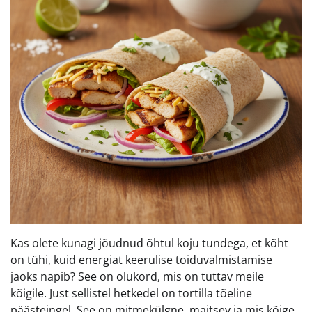
Kas olete kunagi jõudnud õhtul koju tundega, et kõht
on tühi, kuid energiat keerulise toiduvalmistamise
jaoks napib? See on olukord, mis on tuttav meile
kõigile. Just sellistel hetkedel on tortilla tõeline
päästeingel. See on mitmekülgne, maitsev ja mis kõige