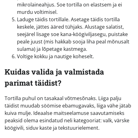
mikrolaineahjus. Soe tortilla on elastsem ja ei
murdu voltimisel.
Laduge täidis tortillale. Asetage täidis tortilla
keskele, jättes ääred tühjaks. Alustage salatist,
seejärel lisage soe kana-köögiviljasegu, puistake
peale juust (mis hakkab sooja liha peal mõnusalt
sulama) ja lõpetage kastmega.
Voltige kokku ja nautige koheselt.
Kuidas valida ja valmistada
parimat täidist?
Tortilla puhul on tasakaal võtmesõnaks. Liiga palju
täidist muudab söömise ebamugavaks, liiga vähe jätab
kuiva mulje. Ideaalse maitseelamuse saavutamiseks
peaksid olema esindatud neli kategooriat: valk, värske
köögivili, siduv kaste ja tekstuurielement.