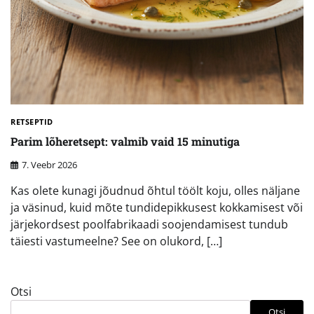
RETSEPTID
Parim lõheretsept: valmib vaid 15 minutiga
7. Veebr 2026
Kas olete kunagi jõudnud õhtul töölt koju, olles näljane
ja väsinud, kuid mõte tundidepikkusest kokkamisest või
järjekordsest poolfabrikaadi soojendamisest tundub
täiesti vastumeelne? See on olukord, […]
Otsi
Otsi