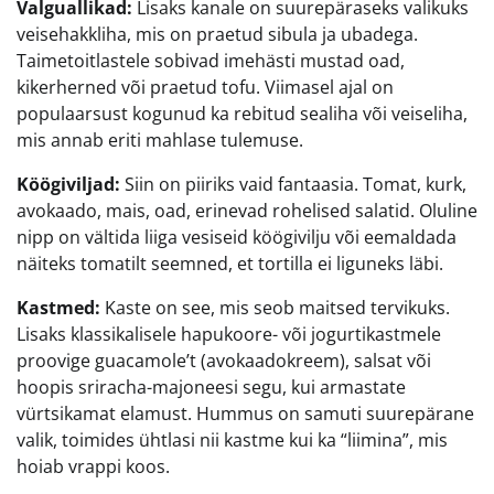
Valguallikad:
Lisaks kanale on suurepäraseks valikuks
veisehakkliha, mis on praetud sibula ja ubadega.
Taimetoitlastele sobivad imehästi mustad oad,
kikerherned või praetud tofu. Viimasel ajal on
populaarsust kogunud ka rebitud sealiha või veiseliha,
mis annab eriti mahlase tulemuse.
Köögiviljad:
Siin on piiriks vaid fantaasia. Tomat, kurk,
avokaado, mais, oad, erinevad rohelised salatid. Oluline
nipp on vältida liiga vesiseid köögivilju või eemaldada
näiteks tomatilt seemned, et tortilla ei liguneks läbi.
Kastmed:
Kaste on see, mis seob maitsed tervikuks.
Lisaks klassikalisele hapukoore- või jogurtikastmele
proovige guacamole’t (avokaadokreem), salsat või
hoopis sriracha-majoneesi segu, kui armastate
vürtsikamat elamust. Hummus on samuti suurepärane
valik, toimides ühtlasi nii kastme kui ka “liimina”, mis
hoiab vrappi koos.