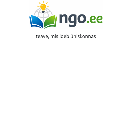
Skip
to
content
teave, mis loeb ühiskonnas