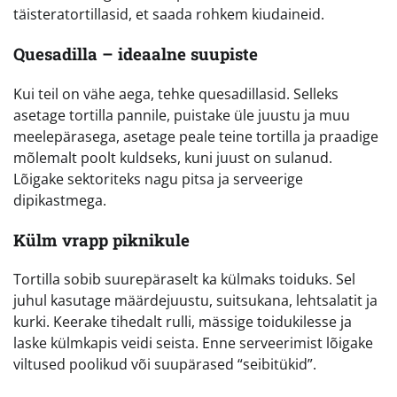
täisteratortillasid, et saada rohkem kiudaineid.
Quesadilla – ideaalne suupiste
Kui teil on vähe aega, tehke quesadillasid. Selleks
asetage tortilla pannile, puistake üle juustu ja muu
meelepärasega, asetage peale teine tortilla ja praadige
mõlemalt poolt kuldseks, kuni juust on sulanud.
Lõigake sektoriteks nagu pitsa ja serveerige
dipikastmega.
Külm vrapp piknikule
Tortilla sobib suurepäraselt ka külmaks toiduks. Sel
juhul kasutage määrdejuustu, suitsukana, lehtsalatit ja
kurki. Keerake tihedalt rulli, mässige toidukilesse ja
laske külmkapis veidi seista. Enne serveerimist lõigake
viltused poolikud või suupärased “seibitükid”.