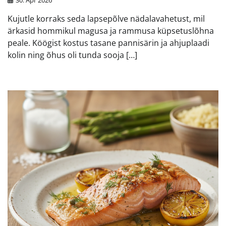
30. Apr 2026
Kujutle korraks seda lapsepõlve nädalavahetust, mil
ärkasid hommikul magusa ja rammusa küpsetuslõhna
peale. Köögist kostus tasane pannisärin ja ahjuplaadi
kolin ning õhus oli tunda sooja […]