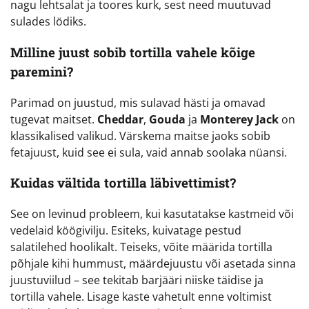
nagu lehtsalat ja toores kurk, sest need muutuvad
sulades lödiks.
Milline juust sobib tortilla vahele kõige
paremini?
Parimad on juustud, mis sulavad hästi ja omavad
tugevat maitset.
Cheddar
,
Gouda
ja
Monterey Jack
on
klassikalised valikud. Värskema maitse jaoks sobib
fetajuust, kuid see ei sula, vaid annab soolaka nüansi.
Kuidas vältida tortilla läbivettimist?
See on levinud probleem, kui kasutatakse kastmeid või
vedelaid köögivilju. Esiteks, kuivatage pestud
salatilehed hoolikalt. Teiseks, võite määrida tortilla
põhjale kihi hummust, määrdejuustu või asetada sinna
juustuviilud – see tekitab barjääri niiske täidise ja
tortilla vahele. Lisage kaste vahetult enne voltimist