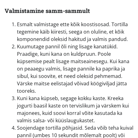
Valmistamine samm-sammult
Esmalt valmistage ette kõik koostisosad. Tortilla
tegemine käib kiiresti, seega on oluline, et kõik
komponendid oleksid hakitud ja valmis pandud.
Kuumutage pannil õli ning lisage kanatükid.
Praadige, kuni kana on kuldpruun. Poole
küpsemise pealt lisage maitseainesegu. Kui kana
on peaaegu valmis, lisage pannile ka paprika ja
sibul, kui soovite, et need oleksid pehmemad.
Värske maitse eelistajad võivad köögiviljad jätta
tooreks.
Kuni kana küpseb, segage kokku kaste. Kreeka
jogurti baasil kaste on tervislikum ja värskem kui
majonees, kuid soovi korral võite kasutada ka
valmis salsa- või küüslaugukastet.
Soojendage tortilla põhjasid. Seda võib teha kuival
pannil (umbes 10 sekundit mõlemalt poolt) või