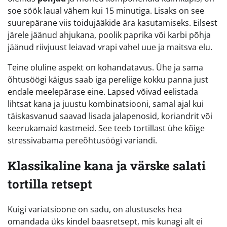
soe söök laual vähem kui 15 minutiga. Lisaks on see
suurepärane viis toidujääkide ära kasutamiseks. Eilsest
järele jäänud ahjukana, poolik paprika või karbi põhja
jäänud riivjuust leiavad vrapi vahel uue ja maitsva elu.
Teine oluline aspekt on kohandatavus. Ühe ja sama
õhtusöögi käigus saab iga pereliige kokku panna just
endale meelepärase eine. Lapsed võivad eelistada
lihtsat kana ja juustu kombinatsiooni, samal ajal kui
täiskasvanud saavad lisada jalapenosid, koriandrit või
keerukamaid kastmeid. See teeb tortillast ühe kõige
stressivabama pereõhtusöögi variandi.
Klassikaline kana ja värske salati
tortilla retsept
Kuigi variatsioone on sadu, on alustuseks hea
omandada üks kindel baasretsept, mis kunagi alt ei