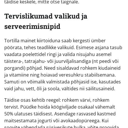
täidise keskele, mitte otse taignale.
Tervislikumad valikud ja
serveerimisnipid
Tortilla mainet kiirtoiduna saab kergesti ümber
pöörata, tehes teadlikke valikuid. Esimese asjana tasub
vaadata poelettidel ringi ja valida nisujahu asemel
täistera-, tatrajahu- või juurviljalisandiga (nt peedi või
porgandi) põhjad. Need sisaldavad rohkem kiudaineid
ja vitamiine ning hoiavad veresuhkru stabiilsemana.
Samuti on võimalik valmistada põhjasid ise, kasutades
vaid jahu, vett, õli ja soola, vältides nii säilitusaineid.
Täidise osas kehtib reegel: rohkem värvi, rohkem
tervist. Püüdke hoida köögiviljade osakaal vähemalt
50% ulatuses täidisest. Asendage rasvased kastmed
maitsestamata jogurti või avokaadopüreega. Kui
soovite vähendada süsivesikute hulka, võite proovida