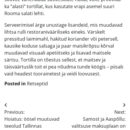
ka “alasti” tortillat, kus kasutate vrapi asemel suuri
Rooma salati lehti.
Serveerimisel ärge unustage lisandeid, mis muudavad
lihtsa rulli restoranivääriliseks eineks. Värskelt
pressitud laimimahl, hakitud koriander või petersell,
kausike koduse salsaga ja paar maisikrõpsu kõrval
muudavad visuaali apetiitseks ja lisavad maitsele
särtsu. Tortilla on tõestus sellest, et maitsev ja
täisväärtuslik toit ei pea nõudma tunde köögis – piisab
vaid headest toorainetest ja veidi loovusest.
Posted in
Retseptid
Navigeerimine
Previous:
Next:
Hoiatus: öösel muutuvad
Samost ja Aaspõllu:
teeolud Tallinnas
valitsuse maksuplaan on