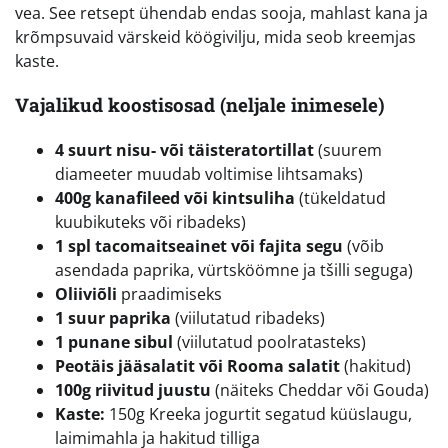
vea. See retsept ühendab endas sooja, mahlast kana ja
krõmpsuvaid värskeid köögivilju, mida seob kreemjas
kaste.
Vajalikud koostisosad (neljale inimesele)
4 suurt nisu- või täisteratortillat
(suurem
diameeter muudab voltimise lihtsamaks)
400g kanafileed või kintsuliha
(tükeldatud
kuubikuteks või ribadeks)
1 spl tacomaitseainet või fajita segu
(võib
asendada paprika, vürtsköömne ja tšilli seguga)
Oliiviõli
praadimiseks
1 suur paprika
(viilutatud ribadeks)
1 punane sibul
(viilutatud poolratasteks)
Peotäis jääsalatit või Rooma salatit
(hakitud)
100g riivitud juustu
(näiteks Cheddar või Gouda)
Kaste:
150g Kreeka jogurtit segatud küüslaugu,
laimimahla ja hakitud tilliga