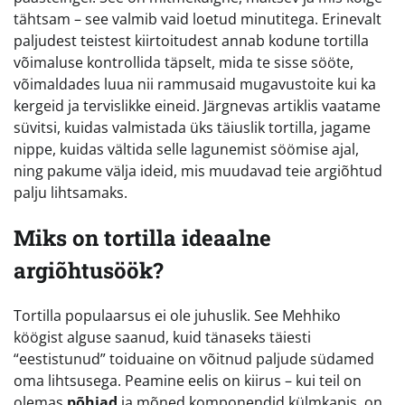
tähtsam – see valmib vaid loetud minutitega. Erinevalt
paljudest teistest kiirtoitudest annab kodune tortilla
võimaluse kontrollida täpselt, mida te sisse sööte,
võimaldades luua nii rammusaid mugavustoite kui ka
kergeid ja tervislikke eineid. Järgnevas artiklis vaatame
süvitsi, kuidas valmistada üks täiuslik tortilla, jagame
nippe, kuidas vältida selle lagunemist söömise ajal,
ning pakume välja ideid, mis muudavad teie argiõhtud
palju lihtsamaks.
Miks on tortilla ideaalne
argiõhtusöök?
Tortilla populaarsus ei ole juhuslik. See Mehhiko
köögist alguse saanud, kuid tänaseks täiesti
“eestistunud” toiduaine on võitnud paljude südamed
oma lihtsusega. Peamine eelis on kiirus – kui teil on
olemas
põhjad
ja mõned komponendid külmkapis, on