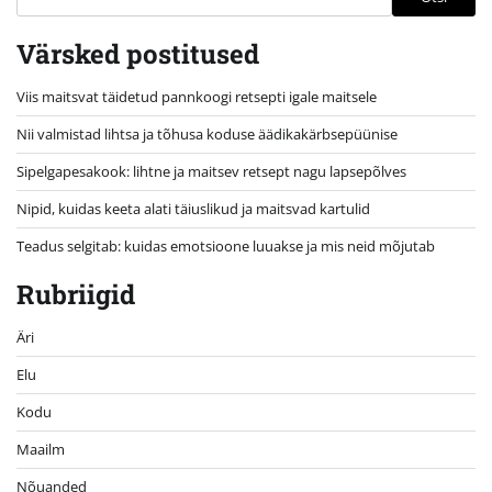
Värsked postitused
Viis maitsvat täidetud pannkoogi retsepti igale maitsele
Nii valmistad lihtsa ja tõhusa koduse äädikakärbsepüünise
Sipelgapesakook: lihtne ja maitsev retsept nagu lapsepõlves
Nipid, kuidas keeta alati täiuslikud ja maitsvad kartulid
Teadus selgitab: kuidas emotsioone luuakse ja mis neid mõjutab
Rubriigid
Äri
Elu
Kodu
Maailm
Nõuanded