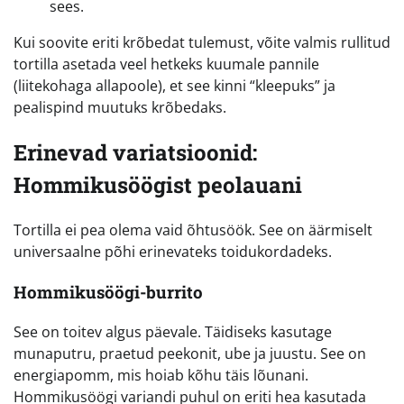
sees.
Kui soovite eriti krõbedat tulemust, võite valmis rullitud
tortilla asetada veel hetkeks kuumale pannile
(liitekohaga allapoole), et see kinni “kleepuks” ja
pealispind muutuks krõbedaks.
Erinevad variatsioonid:
Hommikusöögist peolauani
Tortilla ei pea olema vaid õhtusöök. See on äärmiselt
universaalne põhi erinevateks toidukordadeks.
Hommikusöögi-burrito
See on toitev algus päevale. Täidiseks kasutage
munaputru, praetud peekonit, ube ja juustu. See on
energiapomm, mis hoiab kõhu täis lõunani.
Hommikusöögi variandi puhul on eriti hea kasutada