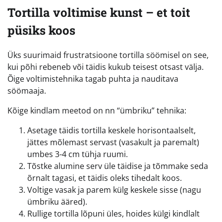
Tortilla voltimise kunst – et toit
püsiks koos
Üks suurimaid frustratsioone tortilla söömisel on see,
kui põhi rebeneb või täidis kukub teisest otsast välja.
Õige voltimistehnika tagab puhta ja nauditava
söömaaja.
Kõige kindlam meetod on nn “ümbriku” tehnika:
Asetage täidis tortilla keskele horisontaalselt,
jättes mõlemast servast (vasakult ja paremalt)
umbes 3-4 cm tühja ruumi.
Tõstke alumine serv üle täidise ja tõmmake seda
õrnalt tagasi, et täidis oleks tihedalt koos.
Voltige vasak ja parem külg keskele sisse (nagu
ümbriku ääred).
Rullige tortilla lõpuni üles, hoides külgi kindlalt