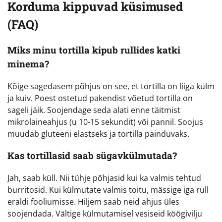
Korduma kippuvad küsimused
(FAQ)
Miks minu tortilla kipub rullides katki
minema?
Kõige sagedasem põhjus on see, et tortilla on liiga külm
ja kuiv. Poest ostetud pakendist võetud tortilla on
sageli jäik. Soojendage seda alati enne täitmist
mikrolaineahjus (u 10-15 sekundit) või pannil. Soojus
muudab gluteeni elastseks ja tortilla painduvaks.
Kas tortillasid saab sügavkülmutada?
Jah, saab küll. Nii tühje põhjasid kui ka valmis tehtud
burritosid. Kui külmutate valmis toitu, mässige iga rull
eraldi fooliumisse. Hiljem saab neid ahjus üles
soojendada. Vältige külmutamisel vesiseid köögivilju