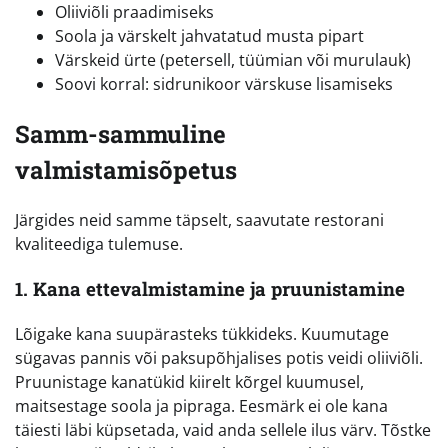
Oliiviõli praadimiseks
Soola ja värskelt jahvatatud musta pipart
Värskeid ürte (petersell, tüümian või murulauk)
Soovi korral: sidrunikoor värskuse lisamiseks
Samm-sammuline
valmistamisõpetus
Järgides neid samme täpselt, saavutate restorani
kvaliteediga tulemuse.
1. Kana ettevalmistamine ja pruunistamine
Lõigake kana suupärasteks tükkideks. Kuumutage
sügavas pannis või paksupõhjalises potis veidi oliiviõli.
Pruunistage kanatükid kiirelt kõrgel kuumusel,
maitsestage soola ja pipraga. Eesmärk ei ole kana
täiesti läbi küpsetada, vaid anda sellele ilus värv. Tõstke