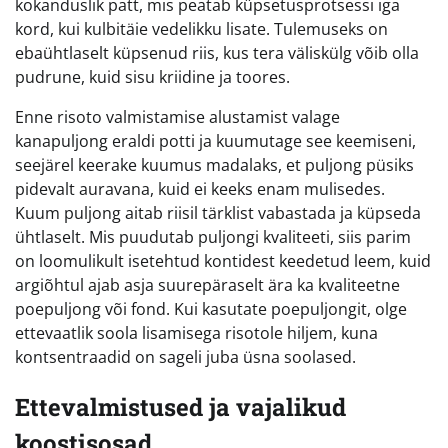
kokanduslik patt, mis peatab küpsetusprotsessi iga
kord, kui kulbitäie vedelikku lisate. Tulemuseks on
ebaühtlaselt küpsenud riis, kus tera väliskülg võib olla
pudrune, kuid sisu kriidine ja toores.
Enne risoto valmistamise alustamist valage
kanapuljong eraldi potti ja kuumutage see keemiseni,
seejärel keerake kuumus madalaks, et puljong püsiks
pidevalt auravana, kuid ei keeks enam mulisedes.
Kuum puljong aitab riisil tärklist vabastada ja küpseda
ühtlaselt. Mis puudutab puljongi kvaliteeti, siis parim
on loomulikult isetehtud kontidest keedetud leem, kuid
argiõhtul ajab asja suurepäraselt ära ka kvaliteetne
poepuljong või fond. Kui kasutate poepuljongit, olge
ettevaatlik soola lisamisega risotole hiljem, kuna
kontsentraadid on sageli juba üsna soolased.
Ettevalmistused ja vajalikud
koostisosad