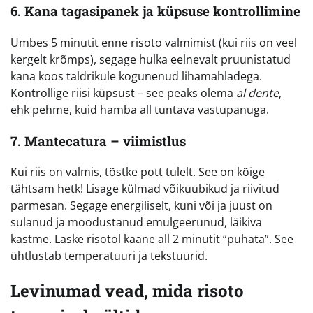
6. Kana tagasipanek ja küpsuse kontrollimine
Umbes 5 minutit enne risoto valmimist (kui riis on veel
kergelt krõmps), segage hulka eelnevalt pruunistatud
kana koos taldrikule kogunenud lihamahladega.
Kontrollige riisi küpsust – see peaks olema
al dente
,
ehk pehme, kuid hamba all tuntava vastupanuga.
7. Mantecatura – viimistlus
Kui riis on valmis, tõstke pott tulelt. See on kõige
tähtsam hetk! Lisage külmad võikuubikud ja riivitud
parmesan. Segage energiliselt, kuni või ja juust on
sulanud ja moodustanud emulgeerunud, läikiva
kastme. Laske risotol kaane all 2 minutit “puhata”. See
ühtlustab temperatuuri ja tekstuurid.
Levinumad vead, mida risoto