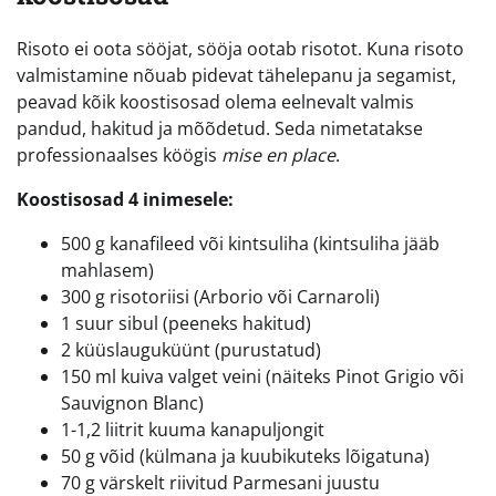
Risoto ei oota sööjat, sööja ootab risotot. Kuna risoto
valmistamine nõuab pidevat tähelepanu ja segamist,
peavad kõik koostisosad olema eelnevalt valmis
pandud, hakitud ja mõõdetud. Seda nimetatakse
professionaalses köögis
mise en place
.
Koostisosad 4 inimesele:
500 g kanafileed või kintsuliha (kintsuliha jääb
mahlasem)
300 g risotoriisi (Arborio või Carnaroli)
1 suur sibul (peeneks hakitud)
2 küüslauguküünt (purustatud)
150 ml kuiva valget veini (näiteks Pinot Grigio või
Sauvignon Blanc)
1-1,2 liitrit kuuma kanapuljongit
50 g võid (külmana ja kuubikuteks lõigatuna)
70 g värskelt riivitud Parmesani juustu