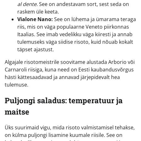
al dente
. See on andestavam sort, sest seda on
raskem üle keeta.
Vialone Nano:
See on lühema ja ümarama teraga
riis, mis on väga populaarne Veneto piirkonnas
Itaalias. See imab vedelikku väga kiiresti ja annab
tulemuseks väga siidise risoto, kuid nõuab kokalt
täpset ajastust.
Algajale risotomeistrile soovitame alustada Arborio või
Carnaroli riisiga, kuna need on Eesti kaubandusvõrgus
hästi kättesaadavad ja annavad järjepidevalt hea
tulemuse.
Puljongi saladus: temperatuur ja
maitse
Üks suurimaid vigu, mida risoto valmistamisel tehakse,
on külma puljongi lisamine kuumale riisile. See on