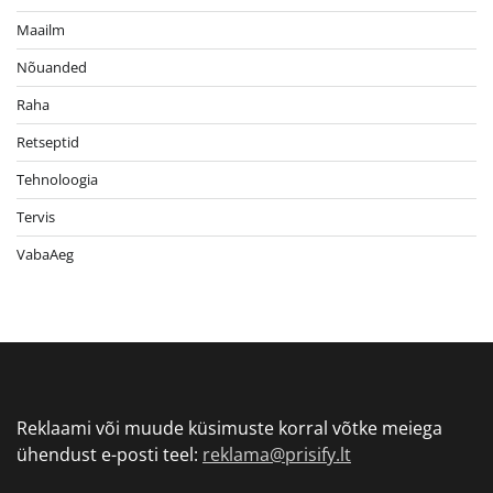
Maailm
Nõuanded
Raha
Retseptid
Tehnoloogia
Tervis
VabaAeg
Reklaami või muude küsimuste korral võtke meiega
ühendust e-posti teel:
reklama@prisify.lt