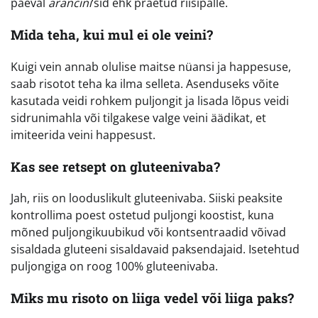
päeval
arancini
‘sid ehk praetud riisipalle.
Mida teha, kui mul ei ole veini?
Kuigi vein annab olulise maitse nüansi ja happesuse,
saab risotot teha ka ilma selleta. Asenduseks võite
kasutada veidi rohkem puljongit ja lisada lõpus veidi
sidrunimahla või tilgakese valge veini äädikat, et
imiteerida veini happesust.
Kas see retsept on gluteenivaba?
Jah, riis on looduslikult gluteenivaba. Siiski peaksite
kontrollima poest ostetud puljongi koostist, kuna
mõned puljongikuubikud või kontsentraadid võivad
sisaldada gluteeni sisaldavaid paksendajaid. Isetehtud
puljongiga on roog 100% gluteenivaba.
Miks mu risoto on liiga vedel või liiga paks?