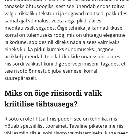
tänaseks õhtusöögiks, sest see ühendab endas toitva
valgu, rikkaliku tekstuuri ja sügavad maitsed, pakkudes
samal ajal võimalust veeta aega pliidi ääres
meditatiivselt segades. Õige tehnika ja kannatlikkuse
korral on tulemuseks roog, mis on ühtaegu elegantne
ja kodune, sobides nii kiireks nädala sees valmivaks
eineks kui ka pidulikumaks sündmuseks. Järgnev
artikkel juhendab teid läbi kõikide nüansside, alates
riisisordi valikust kuni õige serveerimiseni, tagades, et
teie risoto õnnestub juba esimesel korral
suurepäraselt.
Miks on õige riisisordi valik
kriitilise tähtsusega?
Risoto ei ole lihtsalt riisipuder; see on tehnika, mis
nõuab spetsiifilist toorainet. Tavaline pikateraline riis
või jasmiiniriis ei sobi risoto valmistamiseks, kuna need