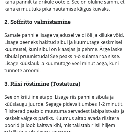
kana pannilt taldrikule ootele. See on oluline samm, et
kana ei muutuks pika hautamise käigus kuivaks.
2. Soffritto valmistamine
Samale pannile lisage vajadusel veidi õli ja killuke võid.
Lisage peeneks hakitud sibul ja kuumutage keskmisel
kuumusel, kuni sibul on klaasjas ja pehme. Ärge laske
sibulal pruunistuda! See peaks n-ö sulama roa sisse.
Lisage küüslauk ja kuumutage veel minut aega, kuni
tunnete aroomi.
3. Riisi röstimine (Tostatura)
See on kriitiline etapp. Lisage riis pannile sibula ja
küüslaugu juurde. Segage pidevalt umbes 1-2 minutit.
Riisiterad peaksid muutuma servadest läbipaistvaks ja
keskelt valgeks pärliks. Kuumus aitab avada riisitera
poorid ja loob kaitsva kihi, mis takistab riisil hiljem