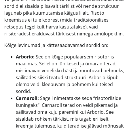
sordid ei sisalda piisavalt tärklist või nende struktuur
laguneb pika kuumutamise käigus liialt. Risoto
kreemisus ei tule koorest (mida traditsioonilises
retseptis tegelikult harva kasutatakse), vaid
riisiteradest eralduvast tärklisest nimega amülopektiin.
Kõige levinumad ja kättesaadavamad sordid on:
Arborio:
See on kõige populaarsem risotoriis
maailmas. Sellel on lühikesed ja ümarad terad,
mis imavad vedelikku hästi ja muutuvad pehmeks,
säilitades siiski teatud struktuuri. Arborio kipub
olema veidi kleepuvam ja pehmem kui teised
sordid.
Carnaroli:
Sageli nimetatakse seda “risotoriiside
kuningaks”. Carnaroli terad on veidi pikemad ja
säilitavad oma kuju paremini kui Arborio. See
sisaldab rohkem tärklist, mis tagab eriliselt
kreemja tulemuse, kuid terad ise jäävad mõnusalt