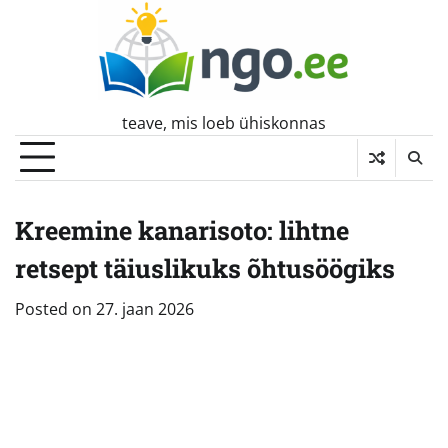
Skip
to
content
teave, mis loeb ühiskonnas
Kreemine kanarisoto: lihtne
retsept täiuslikuks õhtusöögiks
Posted on
27. jaan 2026