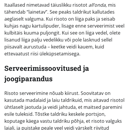
Itaallased nimetavad täiuslikku risotot
all’onda
, mis
tähendab “lainetav”. See peaks taldrikut kallutades
aeglaselt valguma. Kui risoto on liiga paks ja seisab
kuhjas nagu kartulipuder, lisage enne serveerimist veel
kulbitäis kuuma puljongit. Kui see on liiga vedel, olete
lisanud liiga palju vedelikku või pole lasknud sellel
piisavalt aurustuda – keetke veidi kauem, kuid
ettevaatust riisi üleküpsetamisega.
Serveerimissoovitused ja
joogiparandus
Risoto serveerimine nõuab kiirust. Soovitatav on
kasutada madalaid ja laiu taldrikuid, mis aitavad risotol
ühtlaselt jaotuda ja veidi jahtuda, et maitsed paremini
esile tuleksid. Tõstke taldriku keskele portsjon,
koputage käega vastu taldriku põhja, et risoto valguks
laiali, ja puistake peale veel veidi värskelt riivitud