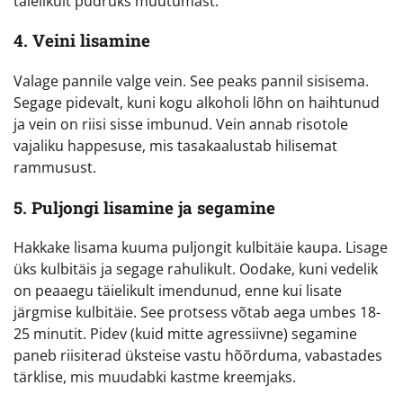
täielikult pudruks muutumast.
4. Veini lisamine
Valage pannile valge vein. See peaks pannil sisisema.
Segage pidevalt, kuni kogu alkoholi lõhn on haihtunud
ja vein on riisi sisse imbunud. Vein annab risotole
vajaliku happesuse, mis tasakaalustab hilisemat
rammusust.
5. Puljongi lisamine ja segamine
Hakkake lisama kuuma puljongit kulbitäie kaupa. Lisage
üks kulbitäis ja segage rahulikult. Oodake, kuni vedelik
on peaaegu täielikult imendunud, enne kui lisate
järgmise kulbitäie. See protsess võtab aega umbes 18-
25 minutit. Pidev (kuid mitte agressiivne) segamine
paneb riisiterad üksteise vastu hõõrduma, vabastades
tärklise, mis muudabki kastme kreemjaks.