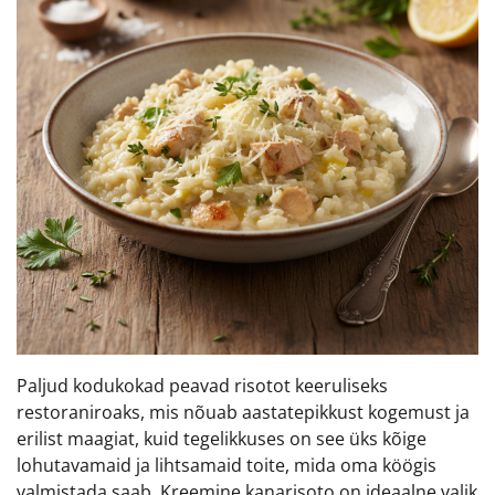
Paljud kodukokad peavad risotot keeruliseks
restoraniroaks, mis nõuab aastatepikkust kogemust ja
erilist maagiat, kuid tegelikkuses on see üks kõige
lohutavamaid ja lihtsamaid toite, mida oma köögis
valmistada saab. Kreemine kanarisoto on ideaalne valik