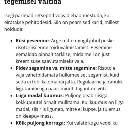
tegemisel vältida
Isegi parimad retseptid võivad ebaõnnestuda, kui
eiratakse põhitõdesid. Siin on peamised karid, millest
hoiduda:
Riisi pesemine:
Ärge mitte mingil juhul peske
risotoriisi enne toiduvalmistamist. Pesemine
eemaldab pinnalt tärklise, mida meil on just
kreemisuse saavutamiseks vaja.
Pidev segamine vs. mitte segamine:
Risoto ei
vaja vahetpidamata hullumeelset segamist, kuid
seda ei tohi ka omapäi jätta. Regulaarne ja rahulik
liigutamine iga paari minuti tagant on võti.
Liiga madal kuumus:
Puljong peab riisiga
kokkupuutel õrnalt mullitama. Kui kuumus on liiga
madal, siis riis liguneb, mitte ei küpse, ja tulemus
on kleepuv mass.
Kõik puljong korraga:
Kui valate kogu vedeliku