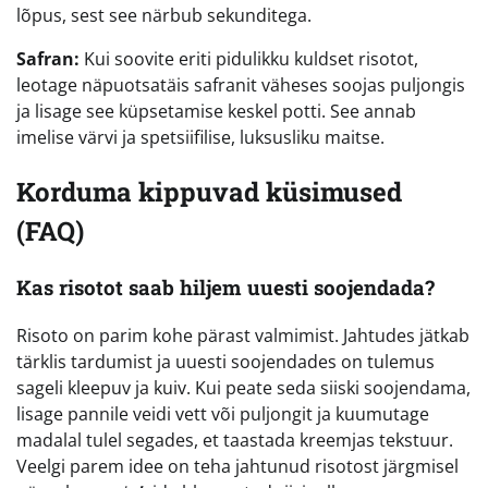
lõpus, sest see närbub sekunditega.
Safran:
Kui soovite eriti pidulikku kuldset risotot,
leotage näpuotsatäis safranit väheses soojas puljongis
ja lisage see küpsetamise keskel potti. See annab
imelise värvi ja spetsiifilise, luksusliku maitse.
Korduma kippuvad küsimused
(FAQ)
Kas risotot saab hiljem uuesti soojendada?
Risoto on parim kohe pärast valmimist. Jahtudes jätkab
tärklis tardumist ja uuesti soojendades on tulemus
sageli kleepuv ja kuiv. Kui peate seda siiski soojendama,
lisage pannile veidi vett või puljongit ja kuumutage
madalal tulel segades, et taastada kreemjas tekstuur.
Veelgi parem idee on teha jahtunud risotost järgmisel