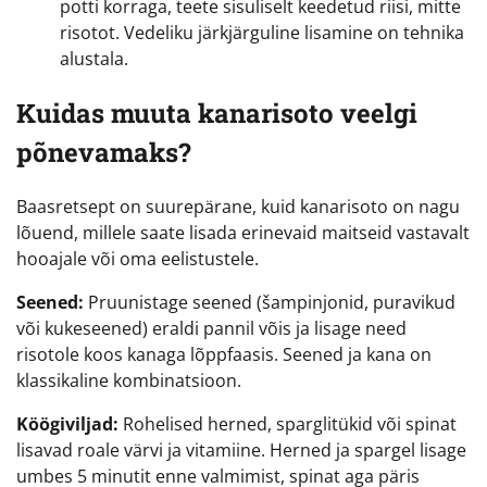
potti korraga, teete sisuliselt keedetud riisi, mitte
risotot. Vedeliku järkjärguline lisamine on tehnika
alustala.
Kuidas muuta kanarisoto veelgi
põnevamaks?
Baasretsept on suurepärane, kuid kanarisoto on nagu
lõuend, millele saate lisada erinevaid maitseid vastavalt
hooajale või oma eelistustele.
Seened:
Pruunistage seened (šampinjonid, puravikud
või kukeseened) eraldi pannil võis ja lisage need
risotole koos kanaga lõppfaasis. Seened ja kana on
klassikaline kombinatsioon.
Köögiviljad:
Rohelised herned, sparglitükid või spinat
lisavad roale värvi ja vitamiine. Herned ja spargel lisage
umbes 5 minutit enne valmimist, spinat aga päris