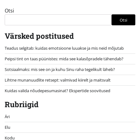
Otsi
Otsi
Värsked postitused
Teadus selgitab: kuidas emotsioone luuakse ja mis neid mõjutab
Peipsi tint on taas püünistes: mida see kalasõpradele tähendab?
Sotsiaalmaks: mis see on ja kuhu Sinu raha tegelikult läheb?
Lihtne munanuudlite retsept: valmivad kiirelt ja maitsvalt
Kuidas valida nõudepesumasinat? Ekspertide soovitused
Rubriigid
Äri
Elu
Kodu