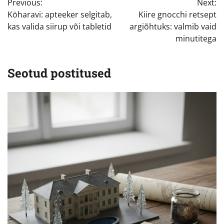
Previous:
Next:
Köharavi: apteeker selgitab,
Kiire gnocchi retsept
kas valida siirup või tabletid
argiõhtuks: valmib vaid
minutitega
Seotud postitused