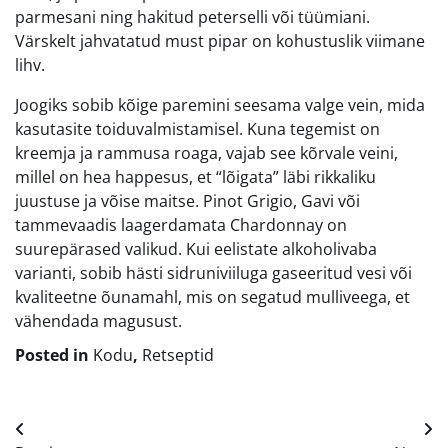
parmesani ning hakitud peterselli või tüümiani.
Värskelt jahvatatud must pipar on kohustuslik viimane
lihv.
Joogiks sobib kõige paremini seesama valge vein, mida
kasutasite toiduvalmistamisel. Kuna tegemist on
kreemja ja rammusa roaga, vajab see kõrvale veini,
millel on hea happesus, et “lõigata” läbi rikkaliku
juustuse ja võise maitse. Pinot Grigio, Gavi või
tammevaadis laagerdamata Chardonnay on
suurepärased valikud. Kui eelistate alkoholivaba
varianti, sobib hästi sidruniviiluga gaseeritud vesi või
kvaliteetne õunamahl, mis on segatud mulliveega, et
vähendada magusust.
Posted in
Kodu
,
Retseptid
Navigeerimine