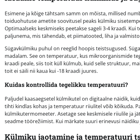
Esimene ja kõige tähtsam samm on mõista, millised numbri
toiduohutuse ametite soovitusel peaks külmiku sisetempe
Optimaalseks keskmiseks peetakse sageli 3-4 kraadi. Kui 
paljunema, mis tähendab, et piimatooted, liha ja valmisto
Sügavkülmiku puhul on reeglid hoopis teistsugused. Süga
madalam. See on temperatuur, kus mikroorganismide tegev
kraadi peale, siis toit küll külmub, kuid selle struktuur, m
toit ei säili nii kaua kui -18 kraadi juures.
Kuidas kontrollida tegelikku temperatuuri?
Paljudel kaasaegsetel külmikutel on digitaalne näidik, ku
tihti kindlas kohas ja temperatuur riiulitel võib kõikuda. 
külmikutermomeeter. Asetage see keskmisele riiulile ja j
seadme töörežiimist. Kui märkate suuri erinevusi näidiku 
Külmiku jaotamine ja temperatuuri t