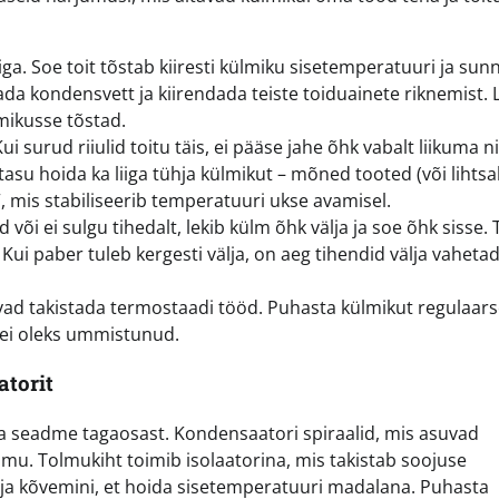
ga. Soe toit tõstab kiiresti külmiku sisetemperatuuri ja sun
a kondensvett ja kiirendada teiste toiduainete riknemist. 
mikusse tõstad.
 surud riiulid toitu täis, ei pääse jahe õhk vabalt liikuma n
u hoida ka liiga tühja külmikut – mõned tooted (või lihtsa
, mis stabiliseerib temperatuuri ukse avamisel.
õi ei sulgu tihedalt, lekib külm õhk välja ja soe õhk sisse. 
 Kui paber tuleb kergesti välja, on aeg tihendid välja vahetad
ivad takistada termostaadi tööd. Puhasta külmikut regulaarse
 ei oleks ummistunud.
atorit
 ka seadme tagaosast. Kondensaatori spiraalid, mis asuvad
tolmu. Tolmukiht toimib isolaatorina, mis takistab soojuse
a kõvemini, et hoida sisetemperatuuri madalana. Puhasta