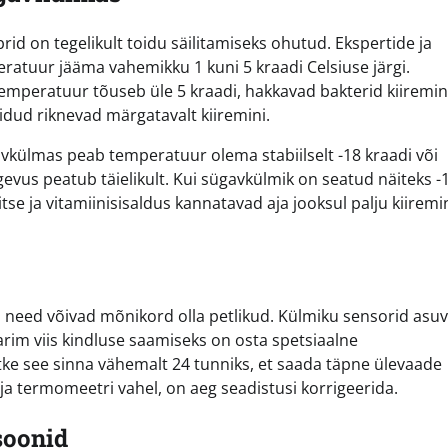
d on tegelikult toidu säilitamiseks ohutud. Ekspertide ja
ratuur jääma vahemikku 1 kuni 5 kraadi Celsiuse järgi.
temperatuur tõuseb üle 5 kraadi, hakkavad bakterid kiiremin
idud riknevad märgatavalt kiiremini.
vkülmas peab temperatuur olema stabiilselt -18 kraadi või
us peatub täielikult. Kui sügavkülmik on seatud näiteks -
aitse ja vitamiinisisaldus kannatavad aja jooksul palju kiiremi
id need võivad mõnikord olla petlikud. Külmiku sensorid asu
Parim viis kindluse saamiseks on osta spetsiaalne
ätke see sinna vähemalt 24 tunniks, et saada täpne ülevaade
ja termomeetri vahel, on aeg seadistusi korrigeerida.
soonid