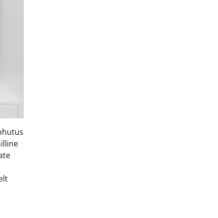
 ohutus
illine
ate
elt