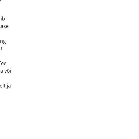
nib
Lase
ing
lt
Tee
a või
lt ja