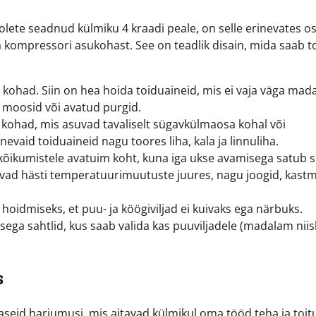
ui olete seadnud külmiku 4 kraadi peale, on selle erinevates 
 kompressori asukohast. See on teadlik disain, mida saab t
kohad. Siin on hea hoida toiduaineid, mis ei vaja väga mada
, moosid või avatud purgid.
ohad, mis asuvad tavaliselt sügavkülmaosa kohal või
nevaid toiduaineid nagu toores liha, kala ja linnuliha.
õikumistele avatuim koht, kuna iga ukse avamisega satub 
livad hästi temperatuurimuutuste juures, nagu joogid, kast
idmiseks, et puu- ja köögiviljad ei kuivaks ega närbuks.
ega sahtlid, kus saab valida kas puuviljadele (madalam niis
s
aseid harjumusi, mis aitavad külmikul oma tööd teha ja toit