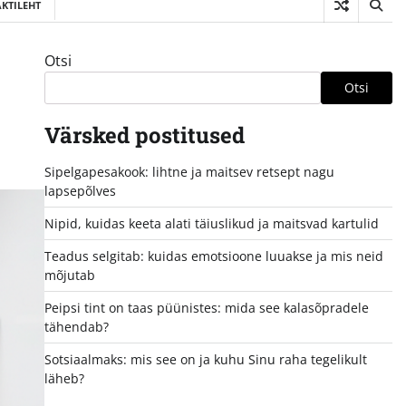
KTILEHT
Otsi
Otsi
Värsked postitused
Sipelgapesakook: lihtne ja maitsev retsept nagu
lapsepõlves
Nipid, kuidas keeta alati täiuslikud ja maitsvad kartulid
Teadus selgitab: kuidas emotsioone luuakse ja mis neid
mõjutab
Peipsi tint on taas püünistes: mida see kalasõpradele
tähendab?
Sotsiaalmaks: mis see on ja kuhu Sinu raha tegelikult
läheb?