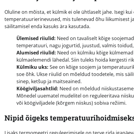
Oluline on mõista, et külmik ei ole ühtlaselt jahe. Isegi k
temperatuurierinevused, mis tulenevad õhu liikumisest ja
säilitamisel enda kasuks ära kasutada.
Ülemised riiulid:
Need on tavaliselt kõige soojemad 
temperatuuri, nagu jogurtid, juustud, valmis toidud
Alumised riiulid:
Need on külmiku kõige külmemad k
külmaelemendi lähedal. Siin tuleks hoida kergesti rik
Külmiku uks:
See on kõige soojem ja temperatuurik
soe õhk. Ukse riiulid on mõeldud toodetele, mis säi
sinep, ketšup ja maitseained.
Köögiviljasahtlid:
Need on mõeldud niiskustaseme ho
Mõnedel uuematel mudelitel on reguleeritava niiskus
või köögiviljadele (kõrgem niiskus) sobiva režiimi.
Nipid õigeks temperatuurihoidmisek
Lisaks termomeetri reguleerimisele on terve rida igapäev