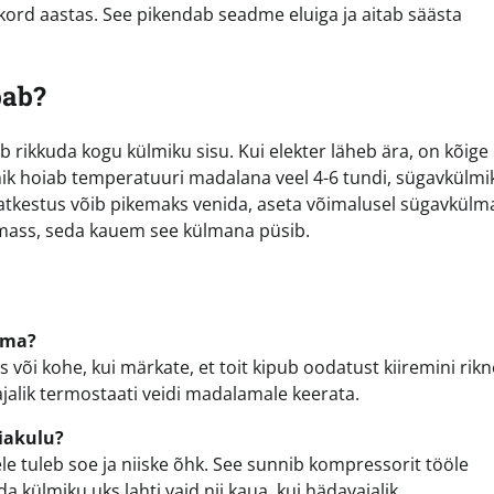
ord aastas. See pikendab seadme eluiga ja aitab säästa
bab?
rikkuda kogu külmiku sisu. Kui elekter läheb ära, on kõige
mik hoiab temperatuuri madalana veel 4-6 tundi, sügavkülmi
ukatkestus võib pikemaks venida, aseta võimalusel sügavkülm
mass, seda kauem see külmana püsib.
ima?
us või kohe, kui märkate, et toit kipub oodatust kiiremini rik
jalik termostaati veidi madalamale keerata.
iakulu?
ele tuleb soe ja niiske õhk. See sunnib kompressorit tööle
külmiku uks lahti vaid nii kaua, kui hädavajalik.