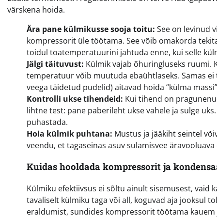
värskena hoida.
Ära pane külmikusse sooja toitu:
See on levinud vi
kompressorit üle töötama. See võib omakorda tekitad
toidul toatemperatuurini jahtuda enne, kui selle kül
Jälgi täituvust:
Külmik vajab õhuringluseks ruumi. Kui
temperatuur võib muutuda ebaühtlaseks. Samas ei tas
veega täidetud pudelid) aitavad hoida “külma massi”
Kontrolli ukse tihendeid:
Kui tihend on pragunenud v
lihtne test: pane paberileht ukse vahele ja sulge uks.
puhastada.
Hoia külmik puhtana:
Mustus ja jääkiht seintel võ
veendu, et tagaseinas asuv sulamisvee äravooluava
Kuidas hooldada kompressorit ja kondensa
Külmiku efektiivsus ei sõltu ainult sisemusest, vaid
tavaliselt külmiku taga või all, koguvad aja jooksul 
eraldumist, sundides kompressorit töötama kauem j