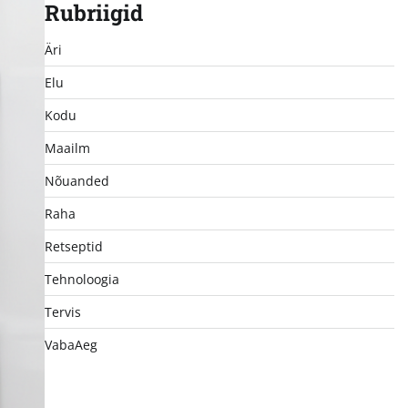
Rubriigid
Äri
Elu
Kodu
Maailm
Nõuanded
Raha
Retseptid
Tehnoloogia
Tervis
VabaAeg