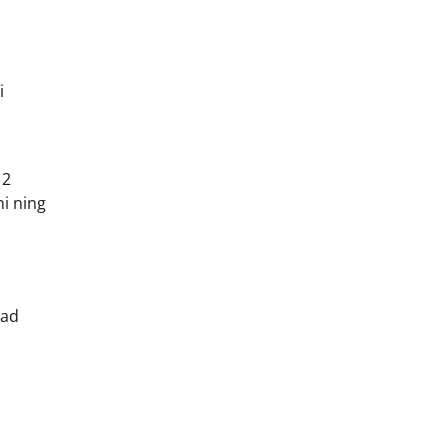
i
12
ni ning
vad