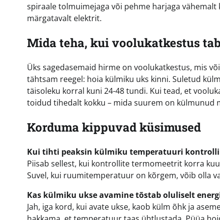
spiraale tolmuimejaga või pehme harjaga vähemalt k
märgatavalt elektrit.
Mida teha, kui voolukatkestus ta
Üks sagedasemaid hirme on voolukatkestus, mis võib 
tähtsam reegel: hoia külmiku uks kinni. Suletud kül
täisoleku korral kuni 24-48 tundi. Kui tead, et vool
toidud tihedalt kokku – mida suurem on külmunud 
Korduma kippuvad küsimused
Kui tihti peaksin külmiku temperatuuri kontroll
Piisab sellest, kui kontrollite termomeetrit korra ku
Suvel, kui ruumitemperatuur on kõrgem, võib olla va
Kas külmiku ukse avamine tõstab oluliselt energ
Jah, iga kord, kui avate ukse, kaob külm õhk ja asem
hakkama, et temperatuur taas ühtlustada. Püüa hoida 