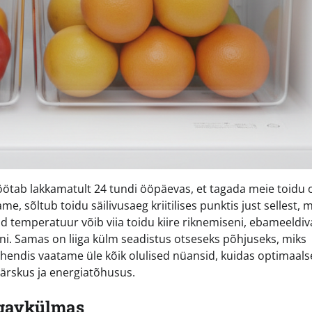
öötab lakkamatult 24 tundi ööpäevas, et tagada meie toidu
e, sõltub toidu säilivusaeg kriitilises punktis just sellest, m
tud temperatuur võib viia toidu kiire riknemiseni, ebameeldiv
ni. Samas on liiga külm seadistus otseseks põhjuseks, miks
juhendis vaatame üle kõik olulised nüansid, kuidas optimaals
ärskus ja energiatõhusus.
ügavkülmas