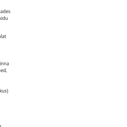
osades
oidu
lat
sinna
med,
kus)
u