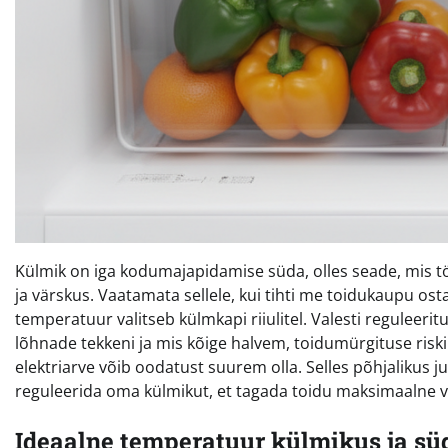
Külmik on iga kodumajapidamise süda, olles seade, mis t
ja värskus. Vaatamata sellele, kui tihti me toidukaupu ostam
temperatuur valitseb külmkapi riiulitel. Valesti reguleeri
lõhnade tekkeni ja mis kõige halvem, toidumürgituse riski
elektriarve võib oodatust suurem olla. Selles põhjalikus 
reguleerida oma külmikut, et tagada toidu maksimaalne v
Ideaalne temperatuur külmikus ja s