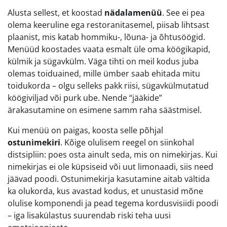
Alusta sellest, et koostad
nädalamenüü
. See ei pea
olema keeruline ega restoranitasemel, piisab lihtsast
plaanist, mis katab hommiku-, lõuna- ja õhtusöögid.
Menüüd koostades vaata esmalt üle oma köögikapid,
külmik ja sügavkülm. Väga tihti on meil kodus juba
olemas toiduained, mille ümber saab ehitada mitu
toidukorda – olgu selleks pakk riisi, sügavkülmutatud
köögiviljad või purk ube. Nende “jääkide”
ärakasutamine on esimene samm raha säästmisel.
Kui menüü on paigas, koosta selle põhjal
ostunimekiri
. Kõige olulisem reegel on siinkohal
distsipliin: poes osta ainult seda, mis on nimekirjas. Kui
nimekirjas ei ole küpsiseid või uut limonaadi, siis need
jäävad poodi. Ostunimekirja kasutamine aitab vältida
ka olukorda, kus avastad kodus, et unustasid mõne
olulise komponendi ja pead tegema kordusvisiidi poodi
– iga lisakülastus suurendab riski teha uusi