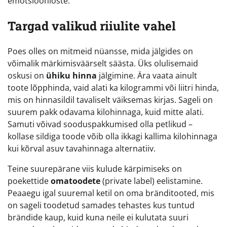
emotsioonioste.
Targad valikud riiulite vahel
Poes olles on mitmeid nüansse, mida jälgides on
võimalik märkimisväärselt säästa. Üks olulisemaid
oskusi on
ühiku hinna
jälgimine. Ära vaata ainult
toote lõpphinda, vaid alati ka kilogrammi või liitri hinda,
mis on hinnasildil tavaliselt väiksemas kirjas. Sageli on
suurem pakk odavama kilohinnaga, kuid mitte alati.
Samuti võivad sooduspakkumised olla petlikud –
kollase sildiga toode võib olla ikkagi kallima kilohinnaga
kui kõrval asuv tavahinnaga alternatiiv.
Teine suurepärane viis kulude kärpimiseks on
poekettide
omatoodete
(private label) eelistamine.
Peaaegu igal suuremal ketil on oma bränditooted, mis
on sageli toodetud samades tehastes kus tuntud
brändide kaup, kuid kuna neile ei kulutata suuri