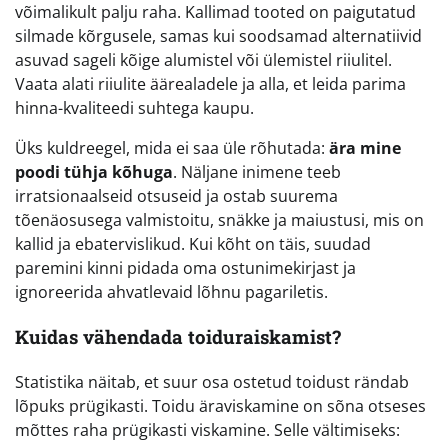
võimalikult palju raha. Kallimad tooted on paigutatud
silmade kõrgusele, samas kui soodsamad alternatiivid
asuvad sageli kõige alumistel või ülemistel riiulitel.
Vaata alati riiulite äärealadele ja alla, et leida parima
hinna-kvaliteedi suhtega kaupu.
Üks kuldreegel, mida ei saa üle rõhutada:
ära mine
poodi tühja kõhuga
. Näljane inimene teeb
irratsionaalseid otsuseid ja ostab suurema
tõenäosusega valmistoitu, snäkke ja maiustusi, mis on
kallid ja ebatervislikud. Kui kõht on täis, suudad
paremini kinni pidada oma ostunimekirjast ja
ignoreerida ahvatlevaid lõhnu pagariletis.
Kuidas vähendada toiduraiskamist?
Statistika näitab, et suur osa ostetud toidust rändab
lõpuks prügikasti. Toidu äraviskamine on sõna otseses
mõttes raha prügikasti viskamine. Selle vältimiseks: