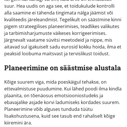
suur. Hea uudis on aga see, et toidukulude kontrolli
alla saamine ei tähenda tingimata nälga jäämist või
kvaliteedis järeleandmist. Tegelikult on säästmine kinni
pigem strateegilises planeerimises, teadlikes valikutes
ja tarbimisharjumuste väikeses korrigeerimises.
Järgnevalt vaatame süvitsi meetodeid ja nippe, mis
aitavad sul igakuiselt sadu eurosid kokku hoida, ilma et
peaksid loobuma maitsvast ja tervislikust toidust.
Planeerimine on säästmise alustala
Kõige suurem viga, mida poeskäigul tehakse, on
ettevalmistuse puudumine. Kui lähed poodi ilma kindla
plaanita, on tõenäosus emotsiooniostudeks ja
ebavajalike asjade korvi ladumiseks kordades suurem.
Planeerimine võib alguses tunduda tüütu
lisakohustusena, kuid see tasub end rahaliselt kõige
kiiremini ära.