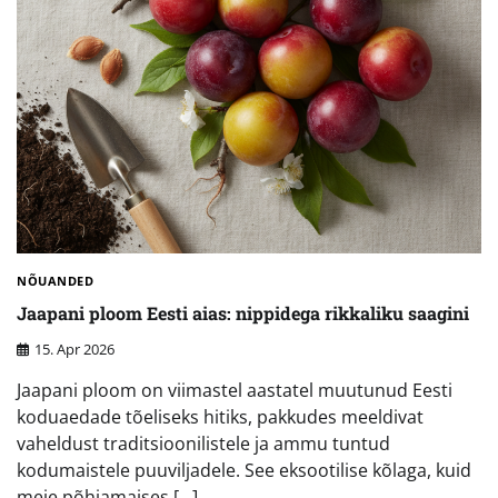
NÕUANDED
Jaapani ploom Eesti aias: nippidega rikkaliku saagini
15. Apr 2026
Jaapani ploom on viimastel aastatel muutunud Eesti
koduaedade tõeliseks hitiks, pakkudes meeldivat
vaheldust traditsioonilistele ja ammu tuntud
kodumaistele puuviljadele. See eksootilise kõlaga, kuid
meie põhjamaises […]