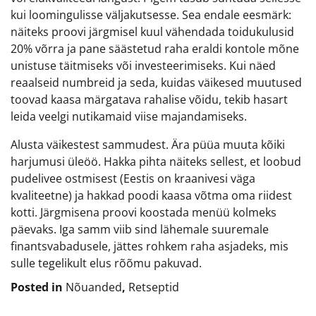
kui loomingulisse väljakutsesse. Sea endale eesmärk:
näiteks proovi järgmisel kuul vähendada toidukulusid
20% võrra ja pane säästetud raha eraldi kontole mõne
unistuse täitmiseks või investeerimiseks. Kui näed
reaalseid numbreid ja seda, kuidas väikesed muutused
toovad kaasa märgatava rahalise võidu, tekib hasart
leida veelgi nutikamaid viise majandamiseks.
Alusta väikestest sammudest. Ära püüa muuta kõiki
harjumusi üleöö. Hakka pihta näiteks sellest, et loobud
pudelivee ostmisest (Eestis on kraanivesi väga
kvaliteetne) ja hakkad poodi kaasa võtma oma riidest
kotti. Järgmisena proovi koostada menüü kolmeks
päevaks. Iga samm viib sind lähemale suuremale
finantsvabadusele, jättes rohkem raha asjadeks, mis
sulle tegelikult elus rõõmu pakuvad.
Posted in
Nõuanded
,
Retseptid