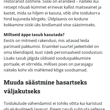
restoranist ostmine. Siiski on erandeid – näiteks kui
retsept nõuab kümmet erinevat kallist maitseainet ja
kastet, mida sa hiljem ei kasuta, võib ühe toidukorra
hind kujuneda kõrgeks. Üldplaanis on kodune
kokkamine siiski üks kindlamaid viise säästmiseks.
Milliseid äppe tasub kasutada?
Eestis on mitmeid rakendusi, mis aitavad leida
parimaid pakkumisi. Enamikel suurtel jaekettidel on
oma kliendiäpid, kust näeb personaalseid soodustusi.
Lisaks tasub jälgida üldiseid sooduspakkumiste
portaale, et võrrelda, millises poes on parasjagu
näiteks kohv või mähkmed kõige soodsamad.
Muuda säästmine hasartseks
väljakutseks
Toidukulude vähendamist ei tohiks võtta kui karistust
või elukvaliteedi langust. Pigem tasub suhtuda sellesse