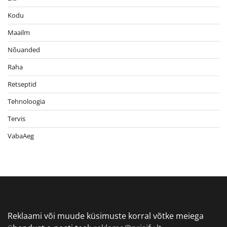
Kodu
Maailm
Nõuanded
Raha
Retseptid
Tehnoloogia
Tervis
VabaAeg
Reklaami või muude küsimuste korral võtke meiega