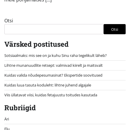
Otsi
Otsi
Värsked postitused
Sotsiaalmaks: mis see on ja kuhu Sinu raha tegelikult läheb?
Lihtne munanuudlite retsept: valmivad kiirelt ja maitsvalt
Kuidas valida nõudepesumasinat? Ekspertide soovitused
Kuidas luua tasuta koduleht: lihtne juhend algajale
Viis üllatavat viisi, kuidas fetajuustu toitudes kasutada
Rubriigid
Äri
Elu