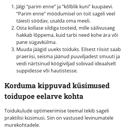
Jälgi “parim enne” ja “kõlblik kuni” kuupäevi.
“Parim enne” möödumisel on toit sageli veel
täiesti söödav, usalda oma meeli.
Osta kollase sildiga tooteid, mille säilivusaeg
hakkab lõppema, kuid tarbi need kohe ära või
pane sügavkülma.
Muuda jäägid uueks toiduks. Eilsest riisist saab
praeriisi, seisma jäänud puuviljadest smuuti ja
veidi närtsinud köögiviljad sobivad ideaalselt
suppidesse või hautistesse.
Korduma kippuvad küsimused
toidupoe eelarve kohta
Toidukulude optimeerimise teemal tekib sageli
praktilisi küsimusi. Siin on vastused levinumatele
murekohtadele.