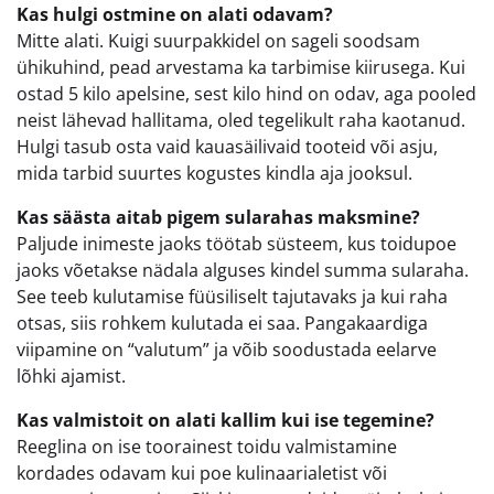
Kas hulgi ostmine on alati odavam?
Mitte alati. Kuigi suurpakkidel on sageli soodsam
ühikuhind, pead arvestama ka tarbimise kiirusega. Kui
ostad 5 kilo apelsine, sest kilo hind on odav, aga pooled
neist lähevad hallitama, oled tegelikult raha kaotanud.
Hulgi tasub osta vaid kauasäilivaid tooteid või asju,
mida tarbid suurtes kogustes kindla aja jooksul.
Kas säästa aitab pigem sularahas maksmine?
Paljude inimeste jaoks töötab süsteem, kus toidupoe
jaoks võetakse nädala alguses kindel summa sularaha.
See teeb kulutamise füüsiliselt tajutavaks ja kui raha
otsas, siis rohkem kulutada ei saa. Pangakaardiga
viipamine on “valutum” ja võib soodustada eelarve
lõhki ajamist.
Kas valmistoit on alati kallim kui ise tegemine?
Reeglina on ise toorainest toidu valmistamine
kordades odavam kui poe kulinaarialetist või