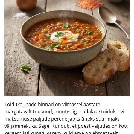
Toidukaupade hinnad on viimastel aastatel
märgatavalt tõusnud, muutes iganädalase toidukorvi
maksumuse paljude perede jaoks üheks suurimaks
väljaminekuks. Sageli tundub, et poest väljudes on kott
kergem kui kunagi varem, kuid arve on ehmatavalt