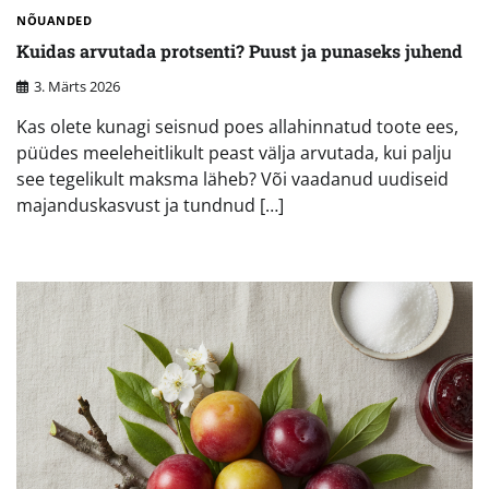
NÕUANDED
Kuidas arvutada protsenti? Puust ja punaseks juhend
3. Märts 2026
Kas olete kunagi seisnud poes allahinnatud toote ees,
püüdes meeleheitlikult peast välja arvutada, kui palju
see tegelikult maksma läheb? Või vaadanud uudiseid
majanduskasvust ja tundnud […]