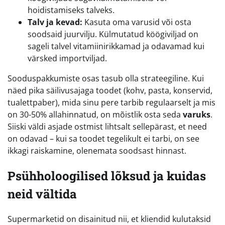
hoidistamiseks talveks.
Talv ja kevad:
Kasuta oma varusid või osta
soodsaid juurvilju. Külmutatud köögiviljad on
sageli talvel vitamiinirikkamad ja odavamad kui
värsked importviljad.
Sooduspakkumiste osas tasub olla strateegiline. Kui
näed pika säilivusajaga toodet (kohv, pasta, konservid,
tualettpaber), mida sinu pere tarbib regulaarselt ja mis
on 30-50% allahinnatud, on mõistlik osta seda
varuks
.
Siiski väldi asjade ostmist lihtsalt sellepärast, et need
on odavad – kui sa toodet tegelikult ei tarbi, on see
ikkagi raiskamine, olenemata soodsast hinnast.
Psühholoogilised lõksud ja kuidas
neid vältida
Supermarketid on disainitud nii, et kliendid kulutaksid