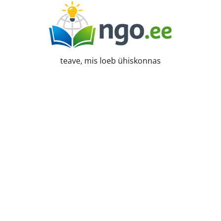
Skip
to
content
teave, mis loeb ühiskonnas