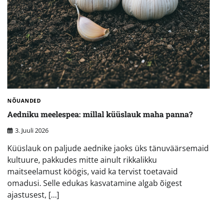
NÕUANDED
Aedniku meelespea: millal küüslauk maha panna?
3. Juuli 2026
Küüslauk on paljude aednike jaoks üks tänuväärsemaid
kultuure, pakkudes mitte ainult rikkalikku
maitseelamust köögis, vaid ka tervist toetavaid
omadusi. Selle edukas kasvatamine algab õigest
ajastusest, […]