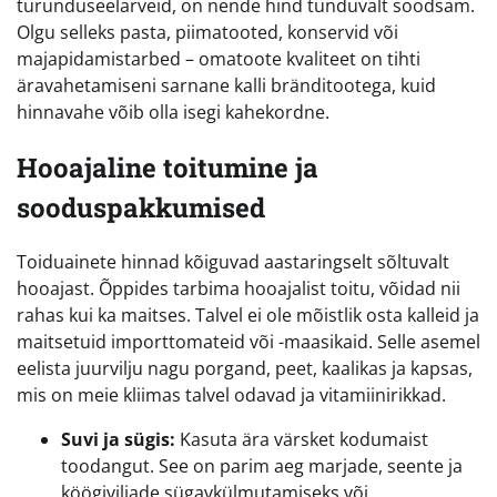
turunduseelarveid, on nende hind tunduvalt soodsam.
Olgu selleks pasta, piimatooted, konservid või
majapidamistarbed – omatoote kvaliteet on tihti
äravahetamiseni sarnane kalli bränditootega, kuid
hinnavahe võib olla isegi kahekordne.
Hooajaline toitumine ja
sooduspakkumised
Toiduainete hinnad kõiguvad aastaringselt sõltuvalt
hooajast. Õppides tarbima hooajalist toitu, võidad nii
rahas kui ka maitses. Talvel ei ole mõistlik osta kalleid ja
maitsetuid importtomateid või -maasikaid. Selle asemel
eelista juurvilju nagu porgand, peet, kaalikas ja kapsas,
mis on meie kliimas talvel odavad ja vitamiinirikkad.
Suvi ja sügis:
Kasuta ära värsket kodumaist
toodangut. See on parim aeg marjade, seente ja
köögiviljade sügavkülmutamiseks või