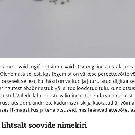
 ammu vaid tugifunktsioon, vaid strateegiline alustala, mis
Olenemata sellest, kas tegemist on väikese pereettevõtte võ
tseselt sellest, kui hästi on valitud ja juurutatud digitaals
teeringutest ebaõnnestub või ei too loodetud tulu, kuna otsu
 alustel. Valede lahenduste valimine ei tähenda vaid rahalist
 frustratsiooni, andmete kadumise riski ja kaotatud ärivõima
ises IT-maastikus ja teha otsuseid, mis teenivad ettevõtet aa
lihtsalt soovide nimekiri