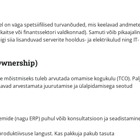
tel on väga spetsiifilised turvanõuded, mis keelavad andmet
kaitse või finantssektori valdkonnad). Samuti võib pikaajali
gi siia lisanduvad serverite hooldus- ja elektrikulud ning IT-
 Ownership)
ude mõistmiseks tuleb arvutada omamise kogukulu (TCO). Pal
jätavad arvestamata juurutamise ja ülalpidamisega seotud
ide (nagu ERP) puhul võib konsultatsioon ja seadistamin
roduktiivsuse langust. Kas pakkuja pakub tasuta