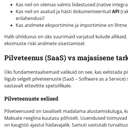
Kas neil on olemas valmis liidestused (native integra
Kas neil on avatud ja hästi dokumenteeritud
API
(ra
erilahendusi?
Kas andmete eksportimine ja importimine on lihtne j
Halb ühilduvus on üks suurimaid varjatud kulude allikaid
eksimuste riski andmete sisestamisel.
Pilveteenus (SaaS) vs majasisene tar
Üks fundamentaalsemaid valikuid on see, kas eelistada pi
liigub selgelt pilveteenuste (SaaS – Software as a Servic
vastavalt ettevõtte spetsiifikale.
Pilveteenuste eelised
Pilveteenused on tavaliselt madalama alustamiskuluga, kun
Maksate reeglina kuutasu põhiselt. Uuendused toimuvad a
on kaugtöö ajastul hädavajalik. Samuti vastutab turvalis