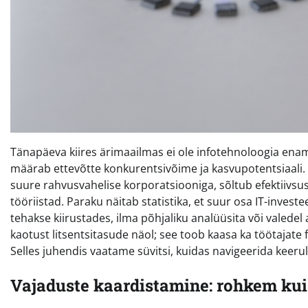
Tänapäeva kiires ärimaailmas ei ole infotehnoloogia enam
määrab ettevõtte konkurentsivõime ja kasvupotentsiaali. 
suure rahvusvahelise korporatsiooniga, sõltub efektiivsus o
tööriistad. Paraku näitab statistika, et suur osa IT-inves
tehakse kiirustades, ilma põhjaliku analüüsita või valedel
kaotust litsentsitasude näol; see toob kaasa ka töötajate
Selles juhendis vaatame süvitsi, kuidas navigeerida keerul
Vajaduste kaardistamine: rohkem kui 