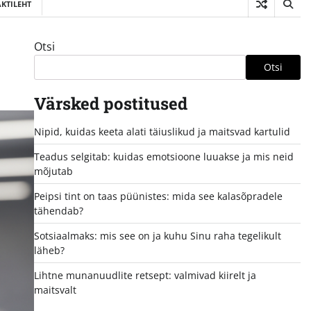
KTILEHT
Otsi
Otsi
Värsked postitused
Nipid, kuidas keeta alati täiuslikud ja maitsvad kartulid
Teadus selgitab: kuidas emotsioone luuakse ja mis neid
mõjutab
Peipsi tint on taas püünistes: mida see kalasõpradele
tähendab?
Sotsiaalmaks: mis see on ja kuhu Sinu raha tegelikult
läheb?
Lihtne munanuudlite retsept: valmivad kiirelt ja
maitsvalt