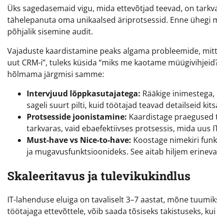
Üks sagedasemaid vigu, mida ettevõtjad teevad, on tarkvar
tähelepanuta oma unikaalsed äriprotsessid. Enne ühegi 
põhjalik sisemine audit.
Vajaduste kaardistamine peaks algama probleemide, mitte 
uut CRM-i”, tuleks küsida “miks me kaotame müügivihjeid?” 
hõlmama järgmisi samme:
Intervjuud lõppkasutajatega:
Rääkige inimestega,
sageli suurt pilti, kuid töötajad teavad detailseid kit
Protsesside joonistamine:
Kaardistage praegused t
tarkvaras, vaid ebaefektiivses protsessis, mida uus
Must-have vs Nice-to-have:
Koostage nimekiri funkts
ja mugavusfunktsioonideks. See aitab hiljem erinevai
Skaleeritavus ja tulevikukindlus
IT-lahenduse eluiga on tavaliselt 3–7 aastat, mõne tuumi
töötajaga ettevõttele, võib saada tõsiseks takistuseks, ku