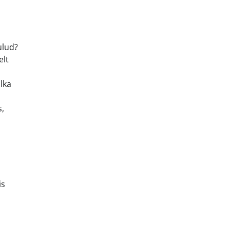
ulud?
elt
lka
s,
is