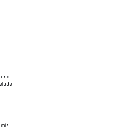
trend
aaluda
 mis