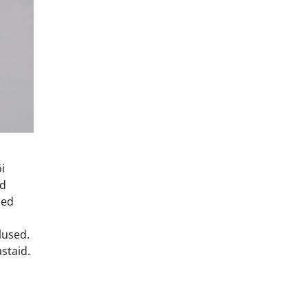
i
ed
sed
lused.
staid.