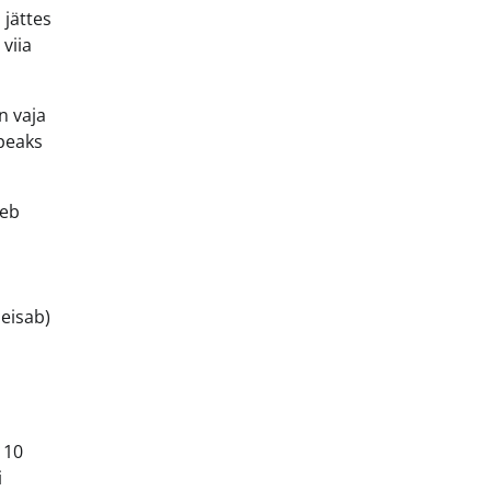
 jättes
viia
n vaja
 peaks
äeb
seisab)
 10
i