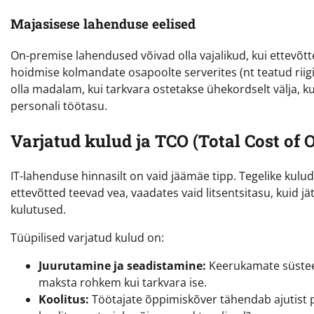
Majasisese lahenduse eelised
On-premise lahendused võivad olla vajalikud, kui ettevõt
hoidmise kolmandate osapoolte serverites (nt teatud riigi
olla madalam, kui tarkvara ostetakse ühekordselt välja, kui
personali töötasu.
Varjatud kulud ja TCO (Total Cost of
IT-lahenduse hinnasilt on vaid jäämäe tipp. Tegelike kul
ettevõtted teevad vea, vaadates vaid litsentsitasu, kuid 
kulutused.
Tüüpilised varjatud kulud on:
Juurutamine ja seadistamine:
Keerukamate süsteem
maksta rohkem kui tarkvara ise.
Koolitus:
Töötajate õppimiskõver tähendab ajutist p