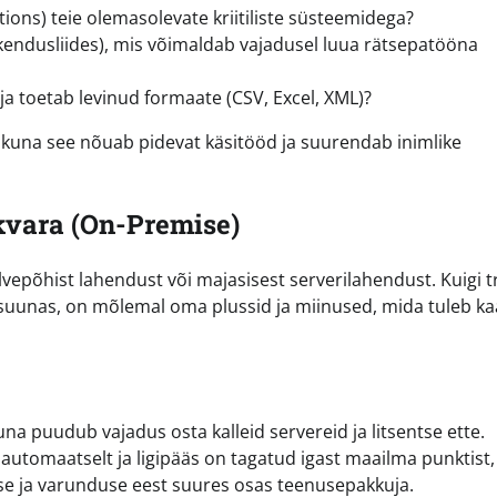
tions) teie olemasolevate kriitiliste süsteemidega?
kendusliides), mis võimaldab vajadusel luua rätsepatööna
a toetab levinud formaate (CSV, Excel, XML)?
, kuna see nõuab pidevat käsitööd ja suurendab inimlike
kvara (On-Premise)
lvepõhist lahendust või majasisest serverilahendust. Kuigi 
e) suunas, on mõlemal oma plussid ja miinused, mida tuleb k
a puudub vajadus osta kalleid servereid ja litsentse ette.
utomaatselt ja ligipääs on tagatud igast maailma punktist,
use ja varunduse eest suures osas teenusepakkuja.