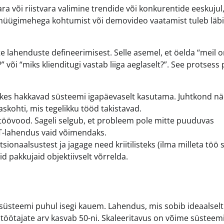
a või riistvara valimine trendide või konkurentide eeskujul,
müügimehega kohtumist või demovideo vaatamist tuleb läbi 
lahenduste defineerimisest. Selle asemel, et öelda “meil o
või “miks klienditugi vastab liiga aeglaselt?”. See protsess
 kes hakkavad süsteemi igapäevaselt kasutama. Juhtkond n
saskohti, mis tegelikku tööd takistavad.
öövood. Sageli selgub, et probleem pole mitte puuduvas
 IT-lahendus vaid võimendaks.
ionaalsustest ja jagage need kriitilisteks (ilma milleta töö 
d pakkujaid objektiivselt võrrelda.
ksüsteemi puhul isegi kauem. Lahendus, mis sobib ideaalselt
i töötajate arv kasvab 50-ni. Skaleeritavus on võime süsteem