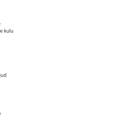
e
ne kulu
jud
e