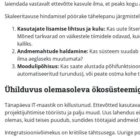
laiendada vastavalt ettevõtte kasvule ilma, et peaks kogu 
Skaleeritavuse hindamisel pöörake tähelepanu järgmistel
Kasutajate lisamise lihtsus ja kulu:
Kas uute litse
Mõned tarkvarad on väikestele tiimidele odavad, k
kalliks.
Andmemahtude haldamine:
Kas süsteem suudab t
ilma aeglaseks muutumata?
Moodulipõhisus:
Kas saate alustada põhifunktsioon
automatiseeritud turundus), või peate ostma kohe t
Ühilduvus olemasoleva ökosüsteemi
Tänapäeva IT-maastik on killustunud. Ettevõtted kasutav
projektijuhtimise tööriistu ja palju muud. Uus lahendus e
olemas, kuid teises puudub, sundides töötajaid andmeid k
Integratsioonivõimekus on kriitilise tähtsusega. Uurige po