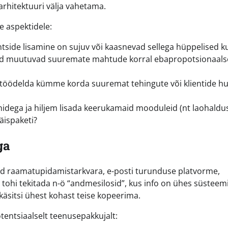
arhitektuuri välja vahetama.
e aspektidele:
ntside lisamine on sujuv või kaasnevad sellega hüppelised k
uid muutuvad suuremate mahtude korral ebapropotsionaals
öödelda kümme korda suuremat tehingute või klientide hu
idega ja hiljem lisada keerukamaid mooduleid (nt laohaldu
äispaketi?
ga
ad raamatupidamistarkvara, e-posti turunduse platvorme,
i tohi tekitada n-ö “andmesilosid”, kus info on ühes süsteem
äsitsi ühest kohast teise kopeerima.
tentsiaalselt teenusepakkujalt: