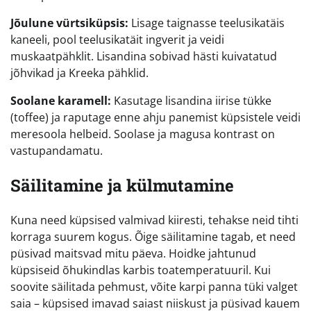
Jõulune vürtsiküpsis:
Lisage taignasse teelusikatäis
kaneeli, pool teelusikatäit ingverit ja veidi
muskaatpähklit. Lisandina sobivad hästi kuivatatud
jõhvikad ja Kreeka pähklid.
Soolane karamell:
Kasutage lisandina iirise tükke
(toffee) ja raputage enne ahju panemist küpsistele veidi
meresoola helbeid. Soolase ja magusa kontrast on
vastupandamatu.
Säilitamine ja külmutamine
Kuna need küpsised valmivad kiiresti, tehakse neid tihti
korraga suurem kogus. Õige säilitamine tagab, et need
püsivad maitsvad mitu päeva. Hoidke jahtunud
küpsiseid õhukindlas karbis toatemperatuuril. Kui
soovite säilitada pehmust, võite karpi panna tüki valget
saia – küpsised imavad saiast niiskust ja püsivad kauem