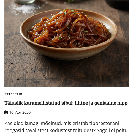
RETSEPTID
Täiuslik karamellistatud sibul: lihtne ja geniaalne nipp
10. Apr 2026
Kas oled kunagi mõelnud, mis eristab tipprestorani
roogasid tavalistest kodustest toitudest? Sageli ei peitu