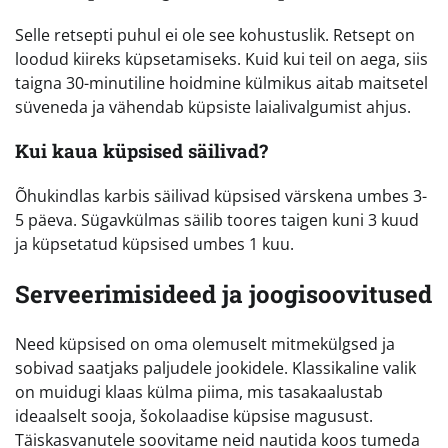
Selle retsepti puhul ei ole see kohustuslik. Retsept on
loodud kiireks küpsetamiseks. Kuid kui teil on aega, siis
taigna 30-minutiline hoidmine külmikus aitab maitsetel
süveneda ja vähendab küpsiste laialivalgumist ahjus.
Kui kaua küpsised säilivad?
Õhukindlas karbis säilivad küpsised värskena umbes 3-
5 päeva. Sügavkülmas säilib toores taigen kuni 3 kuud
ja küpsetatud küpsised umbes 1 kuu.
Serveerimisideed ja joogisoovitused
Need küpsised on oma olemuselt mitmekülgsed ja
sobivad saatjaks paljudele jookidele. Klassikaline valik
on muidugi klaas külma piima, mis tasakaalustab
ideaalselt sooja, šokolaadise küpsise magusust.
Täiskasvanutele soovitame neid nautida koos tumeda