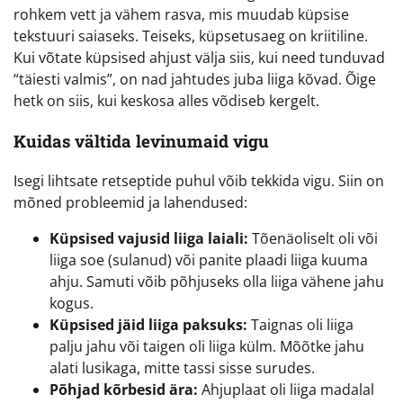
rohkem vett ja vähem rasva, mis muudab küpsise
tekstuuri saiaseks. Teiseks, küpsetusaeg on kriitiline.
Kui võtate küpsised ahjust välja siis, kui need tunduvad
“täiesti valmis”, on nad jahtudes juba liiga kõvad. Õige
hetk on siis, kui keskosa alles võdiseb kergelt.
Kuidas vältida levinumaid vigu
Isegi lihtsate retseptide puhul võib tekkida vigu. Siin on
mõned probleemid ja lahendused:
Küpsised vajusid liiga laiali:
Tõenäoliselt oli või
liiga soe (sulanud) või panite plaadi liiga kuuma
ahju. Samuti võib põhjuseks olla liiga vähene jahu
kogus.
Küpsised jäid liiga paksuks:
Taignas oli liiga
palju jahu või taigen oli liiga külm. Mõõtke jahu
alati lusikaga, mitte tassi sisse surudes.
Põhjad kõrbesid ära:
Ahjuplaat oli liiga madalal