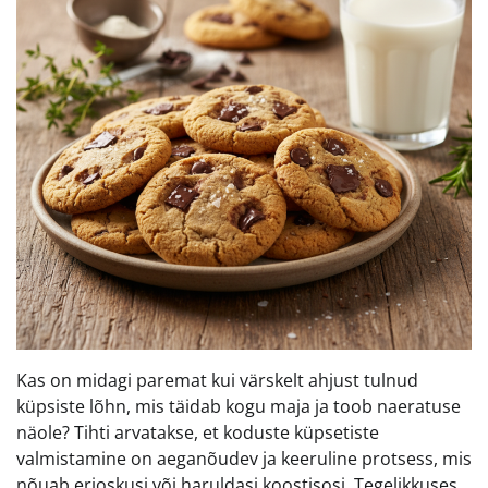
Kas on midagi paremat kui värskelt ahjust tulnud
küpsiste lõhn, mis täidab kogu maja ja toob naeratuse
näole? Tihti arvatakse, et koduste küpsetiste
valmistamine on aeganõudev ja keeruline protsess, mis
nõuab erioskusi või haruldasi koostisosi. Tegelikkuses