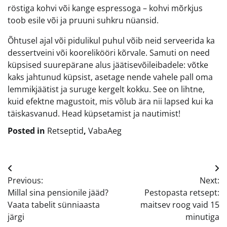
röstiga kohvi või kange espressoga – kohvi mõrkjus
toob esile või ja pruuni suhkru nüansid.
Õhtusel ajal või pidulikul puhul võib neid serveerida ka
dessertveini või koorelikööri kõrvale. Samuti on need
küpsised suurepärane alus jäätisevõileibadele: võtke
kaks jahtunud küpsist, asetage nende vahele pall oma
lemmikjäätist ja suruge kergelt kokku. See on lihtne,
kuid efektne magustoit, mis võlub ära nii lapsed kui ka
täiskasvanud. Head küpsetamist ja nautimist!
Posted in
Retseptid
,
VabaAeg
Navigeerimine
Previous:
Next:
Millal sina pensionile jääd?
Pestopasta retsept:
Vaata tabelit sünniaasta
maitsev roog vaid 15
järgi
minutiga