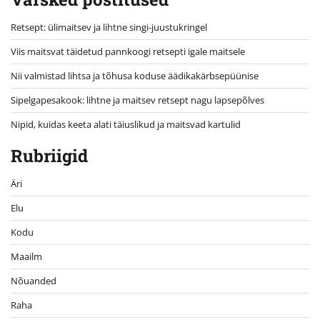
Retsept: ülimaitsev ja lihtne singi-juustukringel
Viis maitsvat täidetud pannkoogi retsepti igale maitsele
Nii valmistad lihtsa ja tõhusa koduse äädikakärbsepüünise
Sipelgapesakook: lihtne ja maitsev retsept nagu lapsepõlves
Nipid, kuidas keeta alati täiuslikud ja maitsvad kartulid
Rubriigid
Äri
Elu
Kodu
Maailm
Nõuanded
Raha