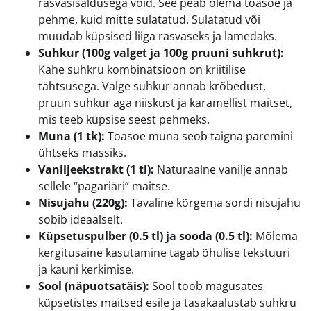
rasvasisaldusega võid. See peab olema toasoe ja
pehme, kuid mitte sulatatud. Sulatatud või
muudab küpsised liiga rasvaseks ja lamedaks.
Suhkur (100g valget ja 100g pruuni suhkrut):
Kahe suhkru kombinatsioon on kriitilise
tähtsusega. Valge suhkur annab krõbedust,
pruun suhkur aga niiskust ja karamellist maitset,
mis teeb küpsise seest pehmeks.
Muna (1 tk):
Toasoe muna seob taigna paremini
ühtseks massiks.
Vaniljeekstrakt (1 tl):
Naturaalne vanilje annab
sellele “pagariäri” maitse.
Nisujahu (220g):
Tavaline kõrgema sordi nisujahu
sobib ideaalselt.
Küpsetuspulber (0.5 tl) ja sooda (0.5 tl):
Mõlema
kergitusaine kasutamine tagab õhulise tekstuuri
ja kauni kerkimise.
Sool (näpuotsatäis):
Sool toob magusates
küpsetistes maitsed esile ja tasakaalustab suhkru