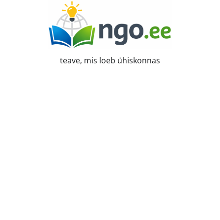
Skip
to
content
teave, mis loeb ühiskonnas