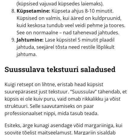
(küpsised vajuvad küpsedes laiemaks).
Küpsetamine:
Küpseta ahjus 8-10 minutit.
Küpsised on valmis, kui ääred on kuldpruunid,
kuid keskosa tundub veel veidi pehme ja toores.
See on normaalne – nad tahenevad jahtudes.
Jahtumine:
Lase küpsistel 5 minutit plaadil
jahtuda, seejärel tõsta need restile lõplikult
jahtuma.
Suussulava tekstuuri saladused
Kuigi retsept on lihtne, eristab head küpsist
suurepärasest just tekstuur. “Suussulav” tähendab, et
küpsis ei ole kuiv puru, vaid omab rikkalikku ja võist
struktuuri. Selle saavutamiseks on paar
professionaalset nippi, mida tasub teada.
Esiteks, ärge kunagi asendage võid margariiniga, kui
soovite tõelist maitseelamust. Margariin sisaldab