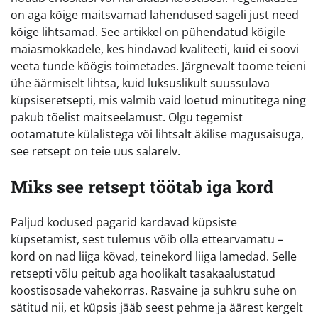
on aga kõige maitsvamad lahendused sageli just need
kõige lihtsamad. See artikkel on pühendatud kõigile
maiasmokkadele, kes hindavad kvaliteeti, kuid ei soovi
veeta tunde köögis toimetades. Järgnevalt toome teieni
ühe äärmiselt lihtsa, kuid luksuslikult suussulava
küpsiseretsepti, mis valmib vaid loetud minutitega ning
pakub tõelist maitseelamust. Olgu tegemist
ootamatute külalistega või lihtsalt äkilise magusaisuga,
see retsept on teie uus salarelv.
Miks see retsept töötab iga kord
Paljud kodused pagarid kardavad küpsiste
küpsetamist, sest tulemus võib olla ettearvamatu –
kord on nad liiga kõvad, teinekord liiga lamedad. Selle
retsepti võlu peitub aga hoolikalt tasakaalustatud
koostisosade vahekorras. Rasvaine ja suhkru suhe on
sätitud nii, et küpsis jääb seest pehme ja äärest kergelt