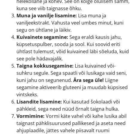
helekollane ja kohev. See on kõige olulisem samm,
kuna see viib taignasse õhku.
Muna ja vanilje lisamine:
Lisa muna ja
vaniljeekstrakt. Vahusta veel umbes minut, kuni
segu on ühtlane ja läikiv.
Kuivainete segamine:
Sega eraldi kausis jahu,
küpsetuspulber, sooda ja sool. Kui soovid eriti
ühtlast tulemust, võid kuivained läbi sõeluda, kuid
see pole hädavajalik.
Taigna kokkusegamine:
Lisa kuivained või-
suhkru segule. Sega spaatli või lusikaga vaid seni,
kuni jahu on segunenud.
Ära sega üle!
Liigne
segamine aktiveerib gluteeni ja muudab küpsised
vintskeks.
Lisandite lisamine:
Kui kasutad šokolaadi või
pähkleid, sega need nüüd õrnalt taigna hulka.
Vormimine:
Vormi käte vahel või kahe lusika abil
taignast pähklisuurused pallikesed ja aseta need
ahjuplaadile, jättes vahele piisavalt ruumi