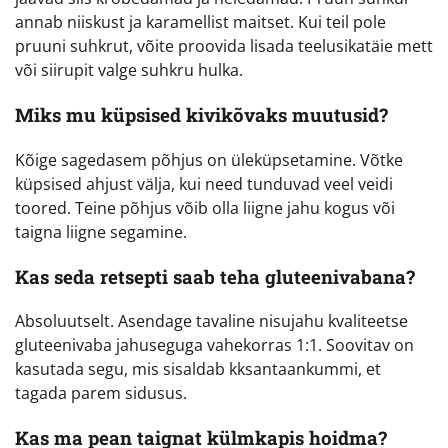
annab niiskust ja karamellist maitset. Kui teil pole
pruuni suhkrut, võite proovida lisada teelusikatäie mett
või siirupit valge suhkru hulka.
Miks mu küpsised kivikõvaks muutusid?
Kõige sagedasem põhjus on üleküpsetamine. Võtke
küpsised ahjust välja, kui need tunduvad veel veidi
toored. Teine põhjus võib olla liigne jahu kogus või
taigna liigne segamine.
Kas seda retsepti saab teha gluteenivabana?
Absoluutselt. Asendage tavaline nisujahu kvaliteetse
gluteenivaba jahuseguga vahekorras 1:1. Soovitav on
kasutada segu, mis sisaldab kksantaankummi, et
tagada parem sidusus.
Kas ma pean taignat külmkapis hoidma?