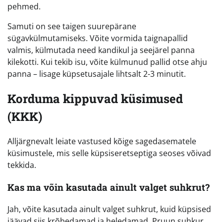
pehmed.
Samuti on see taigen suurepärane
sügavkülmutamiseks. Võite vormida taignapallid
valmis, külmutada need kandikul ja seejärel panna
kilekotti. Kui tekib isu, võite külmunud pallid otse ahju
panna – lisage küpsetusajale lihtsalt 2-3 minutit.
Korduma kippuvad küsimused
(KKK)
Alljärgnevalt leiate vastused kõige sagedasematele
küsimustele, mis selle küpsiseretseptiga seoses võivad
tekkida.
Kas ma võin kasutada ainult valget suhkrut?
Jah, võite kasutada ainult valget suhkrut, kuid küpsised
jäävad siis krõbedamad ja heledamad. Pruun suhkur