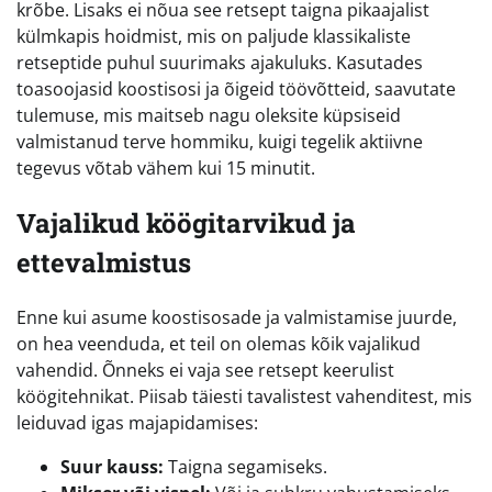
krõbe. Lisaks ei nõua see retsept taigna pikaajalist
külmkapis hoidmist, mis on paljude klassikaliste
retseptide puhul suurimaks ajakuluks. Kasutades
toasoojasid koostisosi ja õigeid töövõtteid, saavutate
tulemuse, mis maitseb nagu oleksite küpsiseid
valmistanud terve hommiku, kuigi tegelik aktiivne
tegevus võtab vähem kui 15 minutit.
Vajalikud köögitarvikud ja
ettevalmistus
Enne kui asume koostisosade ja valmistamise juurde,
on hea veenduda, et teil on olemas kõik vajalikud
vahendid. Õnneks ei vaja see retsept keerulist
köögitehnikat. Piisab täiesti tavalistest vahenditest, mis
leiduvad igas majapidamises:
Suur kauss:
Taigna segamiseks.