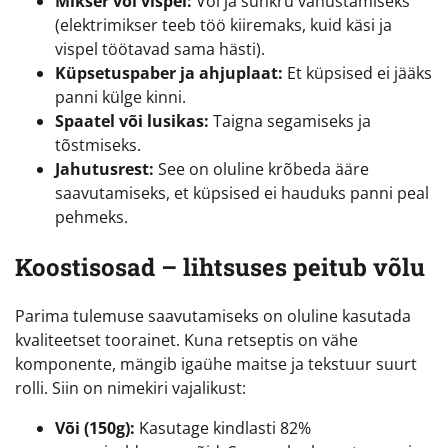
Mikser või vispel:
Või ja suhkru vahustamiseks
(elektrimikser teeb töö kiiremaks, kuid käsi ja
vispel töötavad sama hästi).
Küpsetuspaber ja ahjuplaat:
Et küpsised ei jääks
panni külge kinni.
Spaatel või lusikas:
Taigna segamiseks ja
tõstmiseks.
Jahutusrest:
See on oluline krõbeda ääre
saavutamiseks, et küpsised ei hauduks panni peal
pehmeks.
Koostisosad – lihtsuses peitub võlu
Parima tulemuse saavutamiseks on oluline kasutada
kvaliteetset toorainet. Kuna retseptis on vähe
komponente, mängib igaühe maitse ja tekstuur suurt
rolli. Siin on nimekiri vajalikust:
Või (150g):
Kasutage kindlasti 82%