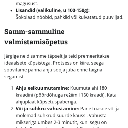
magusust.
Lisandid (valikuline, u 100-150g):
Šokolaadinööbid, pähklid või kuivatatud puuviljad.
Samm-sammuline
valmistamisõpetus
Järgige neid samme täpselt ja teid premeeritakse
ideaalsete küpsistega. Protsess on kiire, seega
soovitame panna ahju sooja juba enne taigna
segamist.
Ahju eelkuumutamine:
Kuumuta ahi 180
kraadini (pöördõhuga režiimil 160 kraadi). Kata
ahjuplaat küpsetuspaberiga.
Või ja suhkru vahustamine:
Pane toasoe või ja
mõlemad suhkrud suurde kaussi. Vahusta
mikseriga umbes 2-3 minutit, kuni segu on