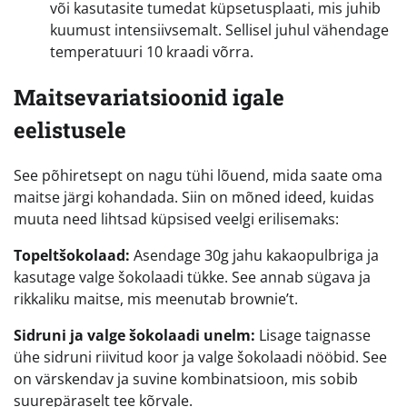
või kasutasite tumedat küpsetusplaati, mis juhib
kuumust intensiivsemalt. Sellisel juhul vähendage
temperatuuri 10 kraadi võrra.
Maitsevariatsioonid igale
eelistusele
See põhiretsept on nagu tühi lõuend, mida saate oma
maitse järgi kohandada. Siin on mõned ideed, kuidas
muuta need lihtsad küpsised veelgi erilisemaks:
Topeltšokolaad:
Asendage 30g jahu kakaopulbriga ja
kasutage valge šokolaadi tükke. See annab sügava ja
rikkaliku maitse, mis meenutab brownie’t.
Sidruni ja valge šokolaadi unelm:
Lisage taignasse
ühe sidruni riivitud koor ja valge šokolaadi nööbid. See
on värskendav ja suvine kombinatsioon, mis sobib
suurepäraselt tee kõrvale.