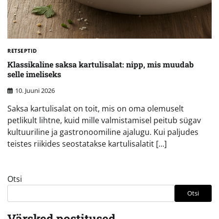
RETSEPTID
Klassikaline saksa kartulisalat: nipp, mis muudab
selle imeliseks
10. Juuni 2026
Saksa kartulisalat on toit, mis on oma olemuselt
petlikult lihtne, kuid mille valmistamisel peitub sügav
kultuuriline ja gastronoomiline ajalugu. Kui paljudes
teistes riikides seostatakse kartulisalatit […]
Otsi
Otsi
Värsked postitused