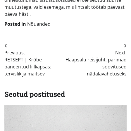
õnnestunumad sisustusotsused ei ole seotud suurte
muutustega, vaid esemega, mis lihtsalt töötab päevast
päeva hästi.
Posted in
Nõuanded
Navigeerimine
Previous:
Next:
RETSEPT | Krõbe
Haapsalu reisijuht: parimad
paneeritud lillkapsas:
soovitused
tervislik ja maitsev
nädalavahetuseks
Seotud postitused