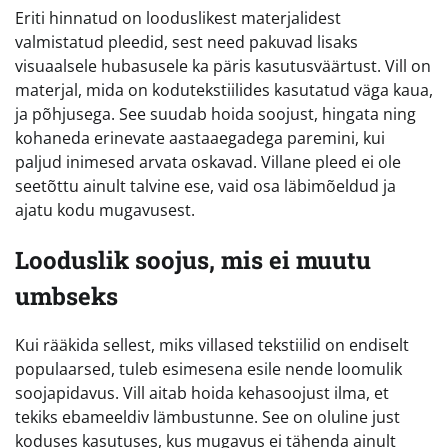
Eriti hinnatud on looduslikest materjalidest
valmistatud pleedid, sest need pakuvad lisaks
visuaalsele hubasusele ka päris kasutusväärtust. Vill on
materjal, mida on kodutekstiilides kasutatud väga kaua,
ja põhjusega. See suudab hoida soojust, hingata ning
kohaneda erinevate aastaaegadega paremini, kui
paljud inimesed arvata oskavad. Villane pleed ei ole
seetõttu ainult talvine ese, vaid osa läbimõeldud ja
ajatu kodu mugavusest.
Looduslik soojus, mis ei muutu
umbseks
Kui rääkida sellest, miks villased tekstiilid on endiselt
populaarsed, tuleb esimesena esile nende loomulik
soojapidavus. Vill aitab hoida kehasoojust ilma, et
tekiks ebameeldiv lämbustunne. See on oluline just
koduses kasutuses, kus mugavus ei tähenda ainult