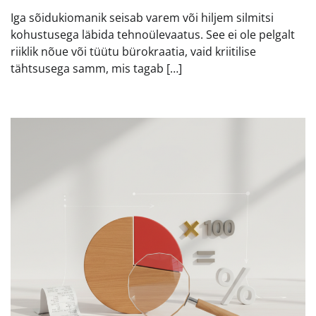
Iga sõidukiomanik seisab varem või hiljem silmitsi
kohustusega läbida tehnoülevaatus. See ei ole pelgalt
riiklik nõue või tüütu bürokraatia, vaid kriitilise
tähtsusega samm, mis tagab […]