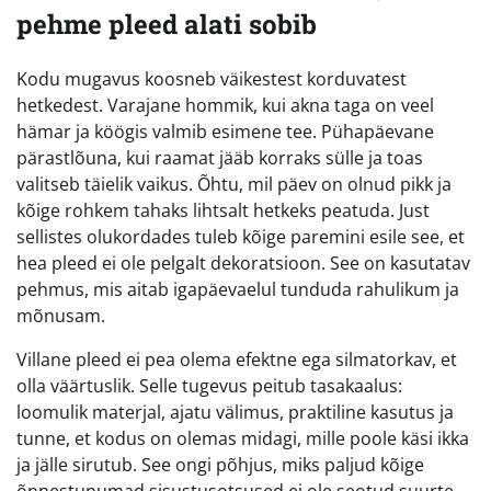
pehme pleed alati sobib
Kodu mugavus koosneb väikestest korduvatest
hetkedest. Varajane hommik, kui akna taga on veel
hämar ja köögis valmib esimene tee. Pühapäevane
pärastlõuna, kui raamat jääb korraks sülle ja toas
valitseb täielik vaikus. Õhtu, mil päev on olnud pikk ja
kõige rohkem tahaks lihtsalt hetkeks peatuda. Just
sellistes olukordades tuleb kõige paremini esile see, et
hea pleed ei ole pelgalt dekoratsioon. See on kasutatav
pehmus, mis aitab igapäevaelul tunduda rahulikum ja
mõnusam.
Villane pleed ei pea olema efektne ega silmatorkav, et
olla väärtuslik. Selle tugevus peitub tasakaalus:
loomulik materjal, ajatu välimus, praktiline kasutus ja
tunne, et kodus on olemas midagi, mille poole käsi ikka
ja jälle sirutub. See ongi põhjus, miks paljud kõige