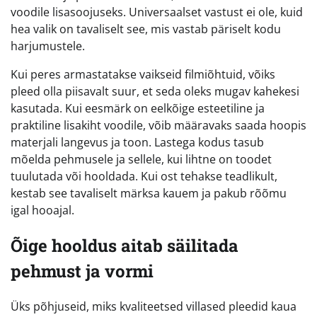
voodile lisasoojuseks. Universaalset vastust ei ole, kuid
hea valik on tavaliselt see, mis vastab päriselt kodu
harjumustele.
Kui peres armastatakse vaikseid filmiõhtuid, võiks
pleed olla piisavalt suur, et seda oleks mugav kahekesi
kasutada. Kui eesmärk on eelkõige esteetiline ja
praktiline lisakiht voodile, võib määravaks saada hoopis
materjali langevus ja toon. Lastega kodus tasub
mõelda pehmusele ja sellele, kui lihtne on toodet
tuulutada või hooldada. Kui ost tehakse teadlikult,
kestab see tavaliselt märksa kauem ja pakub rõõmu
igal hooajal.
Õige hooldus aitab säilitada
pehmust ja vormi
Üks põhjuseid, miks kvaliteetsed villased pleedid kaua