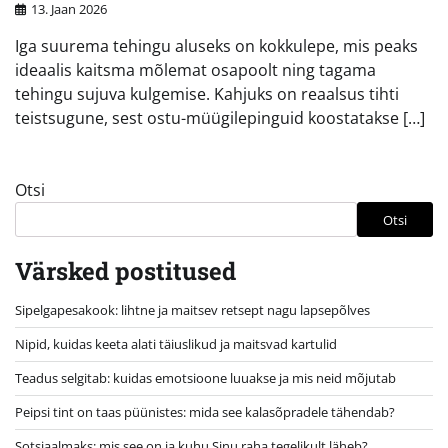
13. Jaan 2026
Iga suurema tehingu aluseks on kokkulepe, mis peaks
ideaalis kaitsma mõlemat osapoolt ning tagama
tehingu sujuva kulgemise. Kahjuks on reaalsus tihti
teistsugune, sest ostu-müügilepinguid koostatakse […]
Otsi
Otsi
Värsked postitused
Sipelgapesakook: lihtne ja maitsev retsept nagu lapsepõlves
Nipid, kuidas keeta alati täiuslikud ja maitsvad kartulid
Teadus selgitab: kuidas emotsioone luuakse ja mis neid mõjutab
Peipsi tint on taas püünistes: mida see kalasõpradele tähendab?
Sotsiaalmaks: mis see on ja kuhu Sinu raha tegelikult läheb?