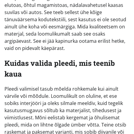
elutoas, õhtul magamistoas, nädalavahetusel kaasas
suvilas või autos. See teeb sellest ühe kõige
tänuväärsema kodutekstiili, sest kasutus ei ole seotud
ainult ühe koha või eesmärgiga. Mida kvaliteetsem on
materjal, seda loomulikumalt saab see osaks
argipäevast. See ei jää kapinurka ootama erilist hetke,
vaid on pidevalt käepärast.
Kuidas valida pleedi, mis teenib
kaua
Pleedi valimisel tasub mõelda rohkemale kui ainult
värvile või mõõdule. Loomulikult on oluline, et ese
sobiks interjööri ja oleks silmale meeldiv, kuid tegelik
kasutusmugavus sõltub ka materjalist, tihedusest ja
viimistlusest. Mõni eelistab kergemat ja õhulisemat
pleedi, mida on lihtne õlgade ümber võtta. Teine otsib
raskemat ja paksemat varianti, mis sobib diivanile või