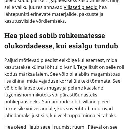
pleed sobib päriselt igapäevaseks kasutamiseks, ning
selle valiku juures annavad
Villased pleedid
hea
lähtepunkti erinevate materjalide, paksuste ja
kasutusviiside võrdlemiseks.
Hea pleed sobib rohkematesse
olukordadesse, kui esialgu tundub
Paljud mõtlevad pleedist eelkõige kui esemest, mida
kasutatakse külmal õhtul diivanil. Tegelikult on selle roll
kodus märksa laiem. See võib olla abiks magamistoas
lisakihina, mida vajaduse korral üle teki tõmmata. See
võib olla lapse toas mugav ja pehme kaaslane
lugemishommikuteks või pärastlõunasteks
puhkepausideks. Samamoodi sobib villane pleed
terrassile või verandale, kus suveõhtud muutuvad
jahedamaks just siis, kui veel tuppa minna ei tahaks.
Hea pleed liigub sageli ruumist ruumi. Päeval on see