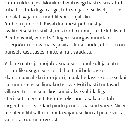
ruumi üldmuljes. Mõnikord võib isegi hästi sisustatud
tuba tunduda liiga range, tühi või jahe. Sellisel juhul ei
ole alati vaja uut mööblit või põhjalikku
ümberkujundust. Piisab ka ühest pehmest ja
kvaliteetsest tekstiilist, mis toob ruumi juurde kihilisust.
Pleet diivanil, voodil või lugemisnurgas muudab
interjööri kutsuvamaks ja aitab luua tunde, et ruum on
päriselt kasutuses, mitte ainult vaadata.
Villane materjal mõjub visuaalselt rahulikult ja ajatu
loomulikkusega. See sobib hästi nii heledasse
skandinaavialikku interjööri, maalähedasse kodusse kui
ka modernsesse linnakorterisse. Eriti hästi töötavad
villased toonid seal, kus soovitakse vältida liiga
steriilset tulemust. Pehme tekstuur tasakaalustab
sirgeid jooni, siledaid pindu ja neutraalseid värve. Nii ei
ole pleed lihtsalt ese, mida vajaduse korral peale võtta,
vaid osa ruumi tervikust.