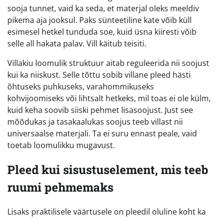
sooja tunnet, vaid ka seda, et materjal oleks meeldiv
pikema aja jooksul. Paks sünteetiline kate võib küll
esimesel hetkel tunduda soe, kuid üsna kiiresti võib
selle all hakata palav. Vill käitub teisiti.
Villakiu loomulik struktuur aitab reguleerida nii soojust
kui ka niiskust. Selle tõttu sobib villane pleed hästi
õhtuseks puhkuseks, varahommikuseks
kohvijoomiseks või lihtsalt hetkeks, mil toas ei ole külm,
kuid keha soovib siiski pehmet lisasoojust. Just see
mõõdukas ja tasakaalukas soojus teeb villast nii
universaalse materjali. Ta ei suru ennast peale, vaid
toetab loomulikku mugavust.
Pleed kui sisustuselement, mis teeb
ruumi pehmemaks
Lisaks praktilisele väärtusele on pleedil oluline koht ka