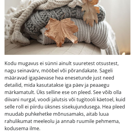
Kodu mugavus ei sünni ainult suuretest otsustest,
nagu seinavärv, mööbel või põrandakate. Sageli
määravad igapäevase hea enesetunde just need
detailid, mida kasutatakse iga päev ja peaaegu
märkamatult. Üks selline ese on pleed. See võib olla
diivani nurgal, voodi jalutsis või tugitooli käetoel, kuid
selle roll ei piirdu üksnes sisekujundusega. Hea pleed
muudab puhkehetke mõnusamaks, aitab luua
rahulikumat meeleolu ja annab ruumile pehmema,
kodusema ilme.