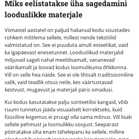
Miks eelistatakse üha sagedamini
looduslikke materjale
Viimastel aastatel on paljud hakanud kodu sisustades
rohkem mõtlema sellele, millest nende tekstiilid
valmistatud on. See ei puuduta ainult esteetikat, vaid
ka igapäevast enesetunnet. Looduslikud materjalid
mõjuvad sageli nahal meeldivamalt, vananevad
väärikamalt ja loovad kodus loomulikuma õhkkonna.
Vill on selle hea näide. See ei ole lihtsalt traditsiooniline
valik, vaid teadlik otsus neile, kes väärtustavad
kestvust, mugavust ja materjali päris omadusi.
Kui kodus kasutatakse palju sünteetilisi kangaid, võib
ruumi tunnetus jääda visuaalselt korrektseks, kuid
füüsiline kogemus ei pruugi olla sama mõnus. Vill lisab
sellele pehmust ja loomulikku soojust. Seepärast
pööratakse üha enam tähelepanu ka sellele, milline