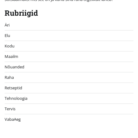
Rubriigid
Äri
Elu
Kodu
Maailm
Nõuanded
Raha
Retseptid
Tehnoloogia
Tervis
VabaAeg