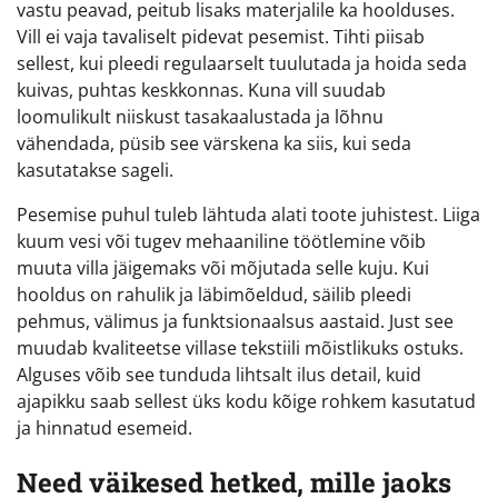
vastu peavad, peitub lisaks materjalile ka hoolduses.
Vill ei vaja tavaliselt pidevat pesemist. Tihti piisab
sellest, kui pleedi regulaarselt tuulutada ja hoida seda
kuivas, puhtas keskkonnas. Kuna vill suudab
loomulikult niiskust tasakaalustada ja lõhnu
vähendada, püsib see värskena ka siis, kui seda
kasutatakse sageli.
Pesemise puhul tuleb lähtuda alati toote juhistest. Liiga
kuum vesi või tugev mehaaniline töötlemine võib
muuta villa jäigemaks või mõjutada selle kuju. Kui
hooldus on rahulik ja läbimõeldud, säilib pleedi
pehmus, välimus ja funktsionaalsus aastaid. Just see
muudab kvaliteetse villase tekstiili mõistlikuks ostuks.
Alguses võib see tunduda lihtsalt ilus detail, kuid
ajapikku saab sellest üks kodu kõige rohkem kasutatud
ja hinnatud esemeid.
Need väikesed hetked, mille jaoks