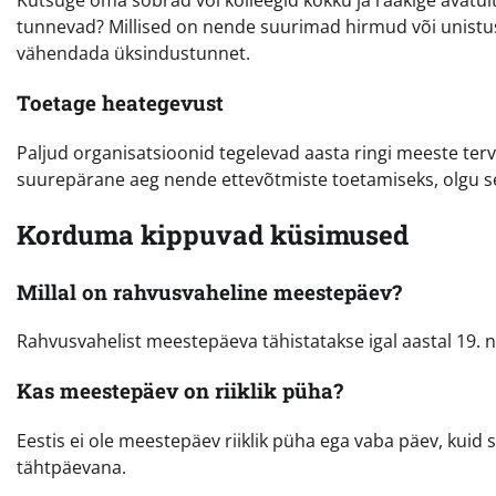
Kutsuge oma sõbrad või kolleegid kokku ja rääkige avatult a
tunnevad? Millised on nende suurimad hirmud või unistus
vähendada üksindustunnet.
Toetage heategevust
Paljud organisatsioonid tegelevad aasta ringi meeste te
suurepärane aeg nende ettevõtmiste toetamiseks, olgu see
Korduma kippuvad küsimused
Millal on rahvusvaheline meestepäev?
Rahvusvahelist meestepäeva tähistatakse igal aastal 19. 
Kas meestepäev on riiklik püha?
Eestis ei ole meestepäev riiklik püha ega vaba päev, kuid
tähtpäevana.