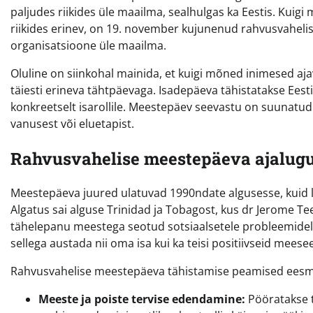
paljudes riikides üle maailma, sealhulgas ka Eestis. Kuig
riikides erinev, on 19. november kujunenud rahvusvaheli
organisatsioone üle maailma.
Oluline on siinkohal mainida, et kuigi mõned inimesed a
täiesti erineva tähtpäevaga. Isadepäeva tähistatakse Ees
konkreetselt isarollile. Meestepäev seevastu on suunatud 
vanusest või eluetapist.
Rahvusvahelise meestepäeva ajalugu
Meestepäeva juured ulatuvad 1990ndate algusesse, kuid 
Algatus sai alguse Trinidad ja Tobagost, kus dr Jerome T
tähelepanu meestega seotud sotsiaalsetele probleemidele.
sellega austada nii oma isa kui ka teisi positiivseid meese
Rahvusvahelise meestepäeva tähistamise peamised eesm
Meeste ja poiste tervise edendamine:
Pööratakse t