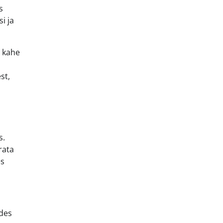
s
i ja
i kahe
st,
s.
rata
es
ades