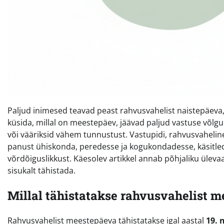
Paljud inimesed teavad peast rahvusvahelist naistepäeva, m
küsida, millal on meestepäev, jäävad paljud vastuse võlgu.
või vääriksid vähem tunnustust. Vastupidi, rahvusvaheline
panust ühiskonda, peredesse ja kogukondadesse, käsitle
võrdõiguslikkust. Käesolev artikkel annab põhjaliku ülevaat
sisukalt tähistada.
Millal tähistatakse rahvusvahelist 
Rahvusvahelist meestepäeva tähistatakse igal aastal
19. 