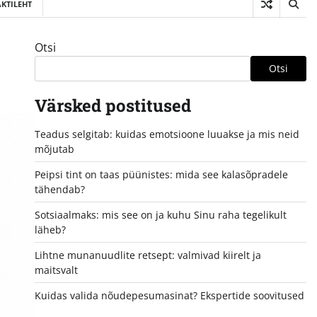
KTILEHT
Otsi
Otsi
Värsked postitused
Teadus selgitab: kuidas emotsioone luuakse ja mis neid
mõjutab
Peipsi tint on taas püünistes: mida see kalasõpradele
tähendab?
Sotsiaalmaks: mis see on ja kuhu Sinu raha tegelikult
läheb?
Lihtne munanuudlite retsept: valmivad kiirelt ja
maitsvalt
Kuidas valida nõudepesumasinat? Ekspertide soovitused