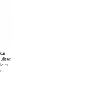
kui
lulised
ivset
ist