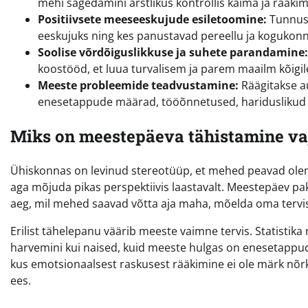
mehi sagedamini arstlikus kontrollis käima ja rääk
Positiivsete meeseeskujude esiletoomine:
Tunnust
eeskujuks ning kes panustavad pereellu ja kogukon
Soolise võrdõiguslikkuse ja suhete parandamine:
koostööd, et luua turvalisem ja parem maailm kõigil
Meeste probleemide teadvustamine:
Räägitakse a
enesetappude määrad, tööõnnetused, hariduslikud 
Miks on meestepäeva tähistamine va
Ühiskonnas on levinud stereotüüp, et mehed peavad olema
aga mõjuda pikas perspektiivis laastavalt. Meestepäev p
aeg, mil mehed saavad võtta aja maha, mõelda oma tervis
Erilist tähelepanu väärib meeste vaimne tervis. Statistik
harvemini kui naised, kuid meeste hulgas on enesetappud
kus emotsionaalsest raskusest rääkimine ei ole märk nõrk
ees.