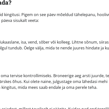
ada?
id kingitusi. Pigem on see päev mõeldud tähelepanu, hooliv
päeva sisukalt veeta:
lukaaslane, isa, vend, sõber või kolleeg. Lihtne sõnum, siira
gul tundub. Öelge välja, mida te nende juures hindate ja k
oma tervise kontrollimiseks. Broneerige aeg arsti juurde, t
 värskes õhus. Kui olete naine, julgustage oma lähedasi mehi
m kingitus, mida mees saab endale ja oma perele teha.