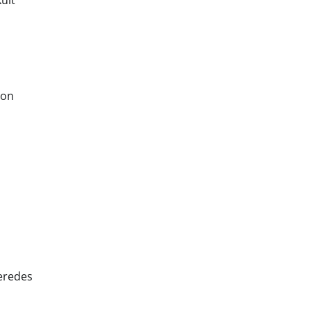
kult
 on
peredes