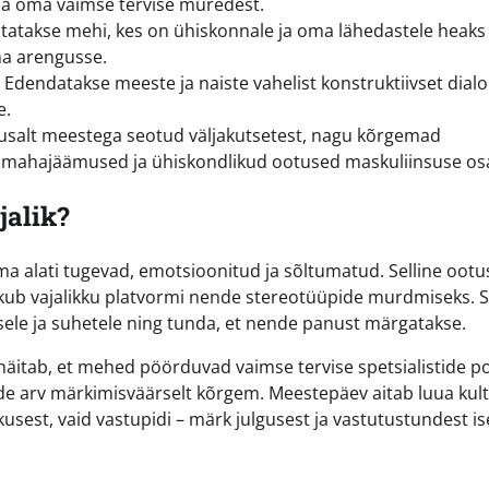
ima oma vaimse tervise muredest.
atakse mehi, kes on ühiskonnale ja oma lähedastele heaks
na arengusse.
Edendatakse meeste ja naiste vahelist konstruktiivset dialo
e.
usalt meestega seotud väljakutsetest, nagu kõrgemad
mahajäämused ja ühiskondlikud ootused maskuliinsuse os
jalik?
 alati tugevad, emotsioonitud ja sõltumatud. Selline ootu
akub vajalikku platvormi nende stereotüüpide murdmiseks. 
ele ja suhetele ning tunda, et nende panust märgatakse.
a näitab, et mehed pöörduvad vaimse tervise spetsialistide p
e arv märkimisväärselt kõrgem. Meestepäev aitab luua kult
usest, vaid vastupidi – märk julgusest ja vastutustundest i