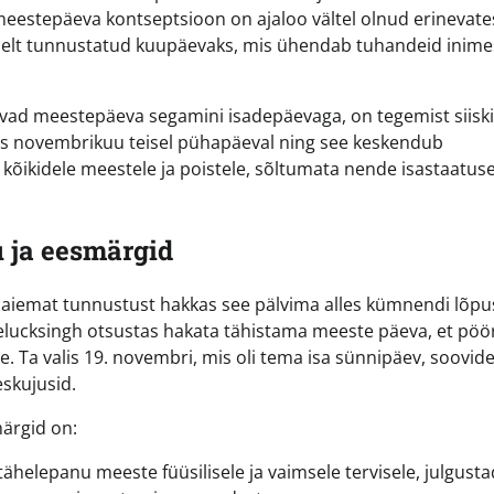
i meestepäeva kontseptsioon on ajaloo vältel olnud erinevate
selt tunnustatud kuupäevaks, mis ühendab tuhandeid inimes
javad meestepäeva segamini isadepäevaga, on tegemist siisk
tis novembrikuu teisel pühapäeval ning see keskendub
kõikidele meestele ja poistele, sõltumata nende isastaatuse
 ja eesmärgid
laiemat tunnustust hakkas see pälvima alles kümnendi lõpu
eelucksingh otsustas hakata tähistama meeste päeva, et pöö
 Ta valis 19. novembri, mis oli tema isa sünnipäev, soovid
eskujusid.
ärgid on:
ähelepanu meeste füüsilisele ja vaimsele tervisele, julgust