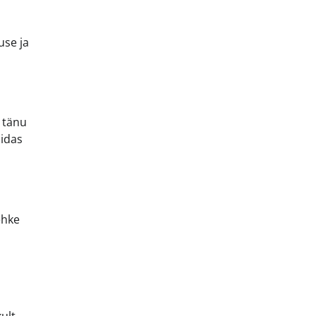
use ja
s tänu
uidas
ehke