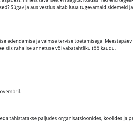
sjadest, millest tavaliselt ei räägita. Kuidas nad end tegeli
ed? Sügav ja aus vestlus aitab luua tugevamaid sidemeid ja
rvise edendamise ja vaimse tervise toetamisega. Meestepäev
 siis rahalise annetuse või vabatahtliku töö kaudu.
novembril.
 seda tähistatakse paljudes organisatsioonides, koolides ja 