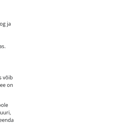
og ja
as.
s võib
See on
oole
uuri,
seenda