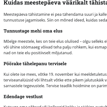
Kuidas meestepäeva väärikalt tähist
Meestepäeva tähistamine ei pea tähendama suuri ja kalle
tunnustuse jagamiseks. Siin on mõned ideed, kuidas seda 
Tunnustage mehi oma elus
Mõelge meestele, kes on teie elus olulised – olgu selleks e
või ühine söömaaeg võivad teha palju rohkem, kui esmapil
nad on teie elu positiivselt mõjutanud.
Pöörake tähelepanu tervisele
Kui olete ise mees, võtke 19. november kui meeldetuletus 
terviseanalüüsid või lihtsalt võtke ette pikem jalutuskäik
sarnastele tegevustele. Tervise teadlik hoidmine on pari
Edendage vestlust