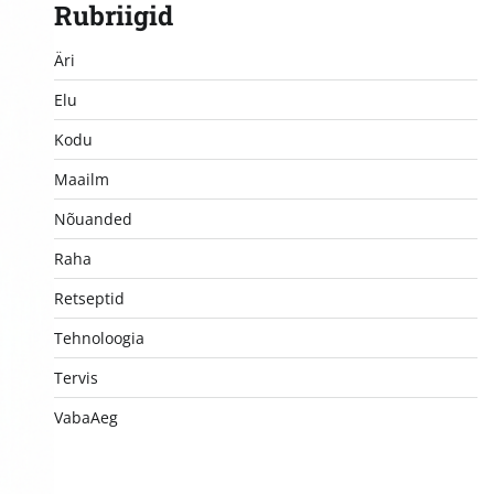
Rubriigid
Äri
Elu
Kodu
Maailm
Nõuanded
Raha
Retseptid
Tehnoloogia
Tervis
VabaAeg