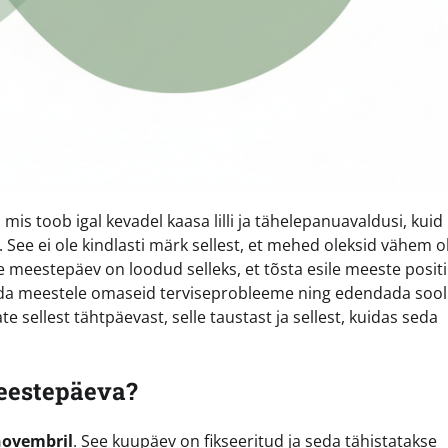
is toob igal kevadel kaasa lilli ja tähelepanuavaldusi, kuid 
 See ei ole kindlasti märk sellest, et mehed oleksid vähem o
 meestepäev on loodud selleks, et tõsta esile meeste positi
da meestele omaseid terviseprobleeme ning edendada sool
e sellest tähtpäevast, selle taustast ja sellest, kuidas seda
meestepäeva?
novembril
. See kuupäev on fikseeritud ja seda tähistatakse