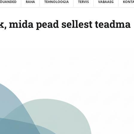
ÕUANDED
RAHA
TEHNOLOOGIA
TERVIS
VABAAEG
KONTA
k, mida pead sellest teadma