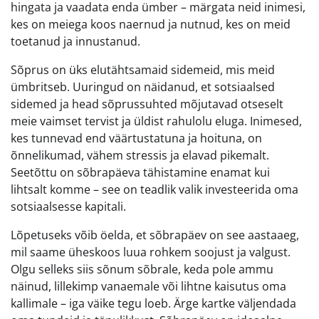
hingata ja vaadata enda ümber – märgata neid inimesi,
kes on meiega koos naernud ja nutnud, kes on meid
toetanud ja innustanud.
Sõprus on üks elutähtsamaid sidemeid, mis meid
ümbritseb. Uuringud on näidanud, et sotsiaalsed
sidemed ja head sõprussuhted mõjutavad otseselt
meie vaimset tervist ja üldist rahulolu eluga. Inimesed,
kes tunnevad end väärtustatuna ja hoituna, on
õnnelikumad, vähem stressis ja elavad pikemalt.
Seetõttu on sõbrapäeva tähistamine enamat kui
lihtsalt komme – see on teadlik valik investeerida oma
sotsiaalsesse kapitali.
Lõpetuseks võib öelda, et sõbrapäev on see aastaaeg,
mil saame üheskoos luua rohkem soojust ja valgust.
Olgu selleks siis sõnum sõbrale, keda pole ammu
näinud, lillekimp vanaemale või lihtne kaisutus oma
kallimale – iga väike tegu loeb. Ärge kartke väljendada