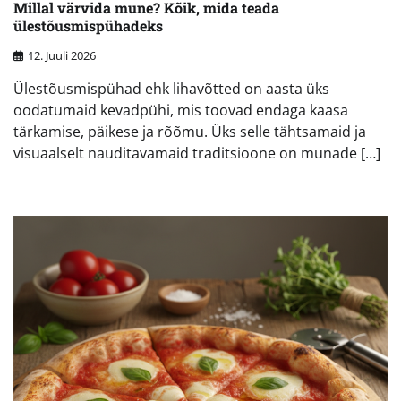
Millal värvida mune? Kõik, mida teada
ülestõusmispühadeks
12. Juuli 2026
Ülestõusmispühad ehk lihavõtted on aasta üks
oodatumaid kevadpühi, mis toovad endaga kaasa
tärkamise, päikese ja rõõmu. Üks selle tähtsamaid ja
visuaalselt nauditavamaid traditsioone on munade […]