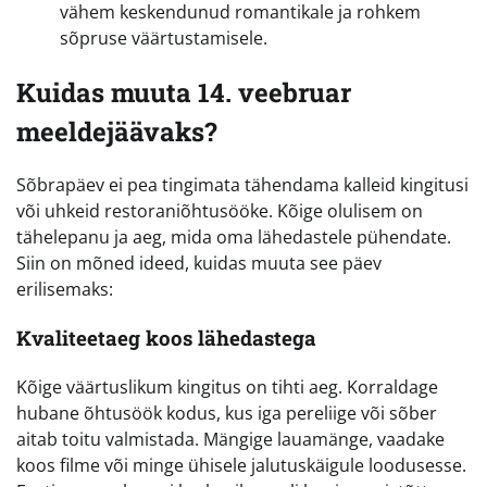
vähem keskendunud romantikale ja rohkem
sõpruse väärtustamisele.
Kuidas muuta 14. veebruar
meeldejäävaks?
Sõbrapäev ei pea tingimata tähendama kalleid kingitusi
või uhkeid restoraniõhtusööke. Kõige olulisem on
tähelepanu ja aeg, mida oma lähedastele pühendate.
Siin on mõned ideed, kuidas muuta see päev
erilisemaks:
Kvaliteetaeg koos lähedastega
Kõige väärtuslikum kingitus on tihti aeg. Korraldage
hubane õhtusöök kodus, kus iga pereliige või sõber
aitab toitu valmistada. Mängige lauamänge, vaadake
koos filme või minge ühisele jalutuskäigule loodusesse.