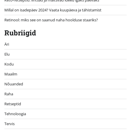
Keto-retseptid: lihtsad ja maitsvad ideed igaks päevaks
Millal on isadepäev 2024? Vaata kuupäeva ja tähistamist
Retinool: miks see on saanud naha hoolduse staariks?
Rubriigid
Äri
Elu
Kodu
Maailm
Nõuanded
Raha
Retseptid
Tehnoloogia
Tervis