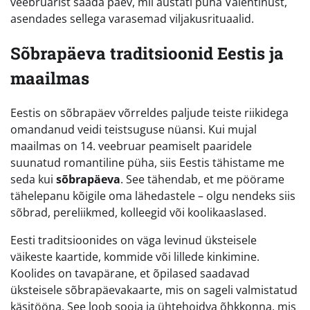
veebruarist saada päev, mil austati püha Valentinust,
asendades sellega varasemad viljakusrituaalid.
Sõbrapäeva traditsioonid Eestis ja
maailmas
Eestis on sõbrapäev võrreldes paljude teiste riikidega
omandanud veidi teistsuguse nüansi. Kui mujal
maailmas on 14. veebruar peamiselt paaridele
suunatud romantiline püha, siis Eestis tähistame me
seda kui
sõbrapäeva
. See tähendab, et me pöörame
tähelepanu kõigile oma lähedastele – olgu nendeks siis
sõbrad, pereliikmed, kolleegid või koolikaaslased.
Eesti traditsioonides on väga levinud üksteisele
väikeste kaartide, kommide või lillede kinkimine.
Koolides on tavapärane, et õpilased saadavad
üksteisele sõbrapäevakaarte, mis on sageli valmistatud
käsitööna. See loob sooja ja ühtehoidva õhkkonna, mis