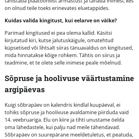
tähistada plaatoonilist armastust ja tänada inimesi, kes
on olnud teile toeks erinevates eluetappides.
Kuidas valida kingitust, kui eelarve on väike?
Parimad kingitused ei pea olema kallid. Käsitsi
kirjutatud kiri, kutse jalutuskäigule, omatehtud
küpsetised või lihtsalt siiras tänuavaldus on kingitused,
mida hinnatakse kõige rohkem. Tähtis on siirus ja
teadmine, et te olete selle inimese peale mõelnud.
Sõpruse ja hoolivuse väärtustamine
argipäevas
Kuigi sõbrapäev on kalendris kindlal kuupäeval, ei
tohiks sõpruse ja hoolivuse avaldamine piirduda vaid
14. veebruariga. Elu on kiire ja tihti unustame öelda
oma lähedastele, kui palju nad meile tähendavad.
Sõbrapäev on suurepärane meeldetuletus, et peatuda,