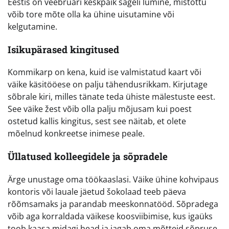
Eestis on veebruari keskpaik sageli lumine, mistõttu
võib tore mõte olla ka ühine uisutamine või
kelgutamine.
Isikupärased kingitused
Kommikarp on kena, kuid ise valmistatud kaart või
väike käsitööese on palju tähendusrikkam. Kirjutage
sõbrale kiri, milles tänate teda ühiste mälestuste eest.
See väike žest võib olla palju mõjusam kui poest
ostetud kallis kingitus, sest see näitab, et olete
mõelnud konkreetse inimese peale.
Üllatused kolleegidele ja sõpradele
Ärge unustage oma töökaaslasi. Väike ühine kohvipaus
kontoris või lauale jäetud šokolaad teeb päeva
rõõmsamaks ja parandab meeskonnatööd. Sõpradega
võib aga korraldada väikese koosviibimise, kus igaüks
toob kaasa midagi head ja jagab oma mõtteid sõpruse