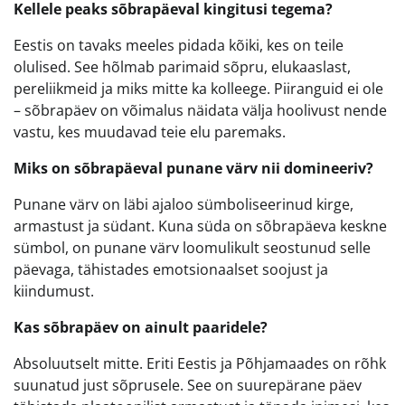
Kellele peaks sõbrapäeval kingitusi tegema?
Eestis on tavaks meeles pidada kõiki, kes on teile
olulised. See hõlmab parimaid sõpru, elukaaslast,
pereliikmeid ja miks mitte ka kolleege. Piiranguid ei ole
– sõbrapäev on võimalus näidata välja hoolivust nende
vastu, kes muudavad teie elu paremaks.
Miks on sõbrapäeval punane värv nii domineeriv?
Punane värv on läbi ajaloo sümboliseerinud kirge,
armastust ja südant. Kuna süda on sõbrapäeva keskne
sümbol, on punane värv loomulikult seostunud selle
päevaga, tähistades emotsionaalset soojust ja
kiindumust.
Kas sõbrapäev on ainult paaridele?
Absoluutselt mitte. Eriti Eestis ja Põhjamaades on rõhk
suunatud just sõprusele. See on suurepärane päev