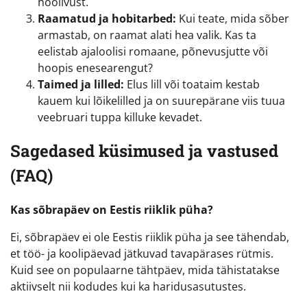
hoolivust.
Raamatud ja hobitarbed:
Kui teate, mida sõber
armastab, on raamat alati hea valik. Kas ta
eelistab ajaloolisi romaane, põnevusjutte või
hoopis enesearengut?
Taimed ja lilled:
Elus lill või toataim kestab
kauem kui lõikelilled ja on suurepärane viis tuua
veebruari tuppa killuke kevadet.
Sagedased küsimused ja vastused
(FAQ)
Kas sõbrapäev on Eestis riiklik püha?
Ei, sõbrapäev ei ole Eestis riiklik püha ja see tähendab,
et töö- ja koolipäevad jätkuvad tavapärases rütmis.
Kuid see on populaarne tähtpäev, mida tähistatakse
aktiivselt nii kodudes kui ka haridusasutustes.