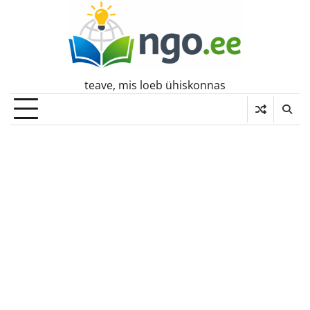
Skip
to
content
teave, mis loeb ühiskonnas