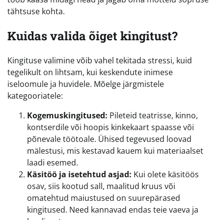
tähtsuse kohta.
Kuidas valida õiget kingitust?
Kingituse valimine võib vahel tekitada stressi, kuid
tegelikult on lihtsam, kui keskendute inimese
iseloomule ja huvidele. Mõelge järgmistele
kategooriatele:
Kogemuskingitused:
Pileteid teatrisse, kinno,
kontserdile või hoopis kinkekaart spaasse või
põnevale töötoale. Ühised tegevused loovad
mälestusi, mis kestavad kauem kui materiaalset
laadi esemed.
Käsitöö ja isetehtud asjad:
Kui olete käsitöös
osav, siis kootud sall, maalitud kruus või
omatehtud maiustused on suurepärased
kingitused. Need kannavad endas teie vaeva ja