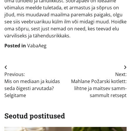
oma tundeid ja tänulikkust. Sõbrapäev on ideaalne
võimalus meelde tuletada, et armastus ja sõprus on
jõud, mis muudavad maailma paremaks paigaks, olgu
see siis veebruarikuu külm ilm või midagi muud. Hoidke
oma sõpru, sest just nemad on need, kes teevad elu
värviliseks ja tähendusrikkaks.
Posted in
VabaAeg
Navigeerimine
Previous:
Next:
Mis on mediaan ja kuidas
Mahlane Požarski kotlett:
seda õigesti arvutada?
lihtne ja maitsev samm-
Selgitame
sammult retsept
Seotud postitused