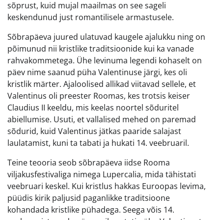
sõprust, kuid mujal maailmas on see sageli
keskendunud just romantilisele armastusele.
Sõbrapäeva juured ulatuvad kaugele ajalukku ning on
põimunud nii kristlike traditsioonide kui ka vanade
rahvakommetega. Ühe levinuma legendi kohaselt on
päev nime saanud püha Valentinuse järgi, kes oli
kristlik märter. Ajaloolised allikad viitavad sellele, et
Valentinus oli preester Roomas, kes trotsis keiser
Claudius II keeldu, mis keelas noortel sõduritel
abiellumise. Usuti, et vallalised mehed on paremad
sõdurid, kuid Valentinus jätkas paaride salajast
laulatamist, kuni ta tabati ja hukati 14. veebruaril.
Teine teooria seob sõbrapäeva iidse Rooma
viljakusfestivaliga nimega Lupercalia, mida tähistati
veebruari keskel. Kui kristlus hakkas Euroopas levima,
püüdis kirik paljusid paganlikke traditsioone
kohandada kristlike pühadega. Seega võis 14.