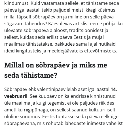
kiindumust. Kuid vaatamata sellele, et tähistame seda
päeva igal aastal, tekib paljudel meist ikkagi küsimus:
millal täpselt sõbrapäev on ja milline on selle päeva
sügavam tähendus? Käesolevas artiklis teeme põhjaliku
ülevaate sõbrapäeva ajaloost, traditsioonidest ja
sellest, kuidas seda erilist päeva Eestis ja mujal
maailmas tähistatakse, pakkudes samal ajal nutikaid
ideid kingitusteks ja meeldejäävateks ettevõtmisteks.
Millal on sõbrapäev ja miks me
seda tähistame?
Sõbrapäev ehk valentinipäev leiab aset igal aastal
14.
veebruaril
. See kuupäev on kalendrisse kinnistunud
üle maailma ja kuigi tegemist ei ole paljudes riikides
ametliku riigipühaga, on sellest saanud kultuuriliselt
oluline sündmus. Eestis tuntakse seda päeva eelkõige
sõbrapäevana, mis rõhutab lähedaste inimeste vahelist