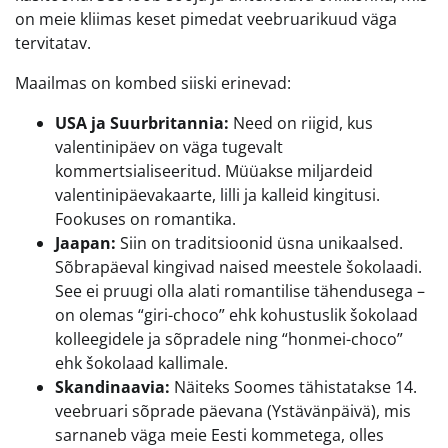
on meie kliimas keset pimedat veebruarikuud väga
tervitatav.
Maailmas on kombed siiski erinevad:
USA ja Suurbritannia:
Need on riigid, kus
valentinipäev on väga tugevalt
kommertsialiseeritud. Müüakse miljardeid
valentinipäevakaarte, lilli ja kalleid kingitusi.
Fookuses on romantika.
Jaapan:
Siin on traditsioonid üsna unikaalsed.
Sõbrapäeval kingivad naised meestele šokolaadi.
See ei pruugi olla alati romantilise tähendusega –
on olemas “giri-choco” ehk kohustuslik šokolaad
kolleegidele ja sõpradele ning “honmei-choco”
ehk šokolaad kallimale.
Skandinaavia:
Näiteks Soomes tähistatakse 14.
veebruari sõprade päevana (Ystävänpäivä), mis
sarnaneb väga meie Eesti kommetega, olles