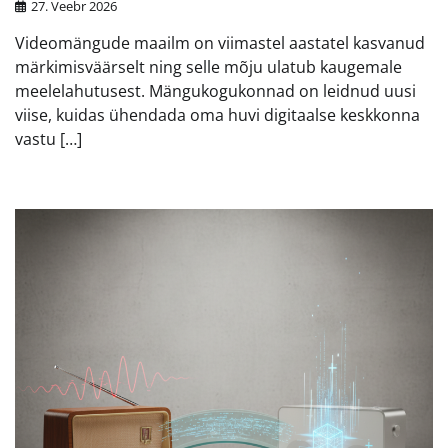
27. Veebr 2026
Videomängude maailm on viimastel aastatel kasvanud
märkimisväärselt ning selle mõju ulatub kaugemale
meelelahutusest. Mängukogukonnad on leidnud uusi
viise, kuidas ühendada oma huvi digitaalse keskkonna
vastu […]