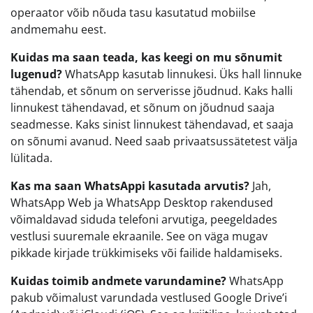
operaator võib nõuda tasu kasutatud mobiilse
andmemahu eest.
Kuidas ma saan teada, kas keegi on mu sõnumit
lugenud?
WhatsApp kasutab linnukesi. Üks hall linnuke
tähendab, et sõnum on serverisse jõudnud. Kaks halli
linnukest tähendavad, et sõnum on jõudnud saaja
seadmesse. Kaks sinist linnukest tähendavad, et saaja
on sõnumi avanud. Need saab privaatsussätetest välja
lülitada.
Kas ma saan WhatsAppi kasutada arvutis?
Jah,
WhatsApp Web ja WhatsApp Desktop rakendused
võimaldavad siduda telefoni arvutiga, peegeldades
vestlusi suuremale ekraanile. See on väga mugav
pikkade kirjade trükkimiseks või failide haldamiseks.
Kuidas toimib andmete varundamine?
WhatsApp
pakub võimalust varundada vestlused Google Drive’i