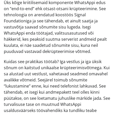
Üks kõige kriitilisemaid komponente WhatsAppi edus
on “end-to-end” ehk otsast-otsani krüpteerimine. See
tehnoloogia on arendatud koostöös Signal
Foundationiga ja see tähendab, et ainult saatja ja
vastuvõtja saavad sõnumite sisu lugeda. Isegi
WhatsAppi enda töötajad, valitsusasutused või
häkkerid, kes peaksid suutma serverist andmeid pealt
kuulata, ei näe saadetud sõnumite sisu, kuna neil
puuduvad vastavad dekrüpteerimise võtmed.
Kuidas see praktikas töötab? Iga vestlus ja iga üksik
sõnum on kaitstud unikaalse krüpteerimisvõtmega. Kui
sa alustad uut vestlust, vahetavad seadmed omavahel
avalikke võtmeid. Seejärel toimub sõnumite
“lukustamine” enne, kui need telefonist lahkuvad. See
tähendab, et isegi kui andmepakett teel olles kinni
püütakse, on see loetamatu juhuslike märkide jada. See
turvalisuse tase on muutnud WhatsAppi
usaldusväärseks töövahendiks ka tundliku teabe