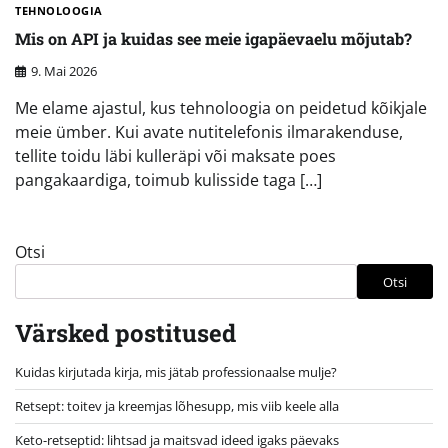
TEHNOLOOGIA
Mis on API ja kuidas see meie igapäevaelu mõjutab?
9. Mai 2026
Me elame ajastul, kus tehnoloogia on peidetud kõikjale
meie ümber. Kui avate nutitelefonis ilmarakenduse,
tellite toidu läbi kulleräpi või maksate poes
pangakaardiga, toimub kulisside taga […]
Otsi
Otsi
Värsked postitused
Kuidas kirjutada kirja, mis jätab professionaalse mulje?
Retsept: toitev ja kreemjas lõhesupp, mis viib keele alla
Keto-retseptid: lihtsad ja maitsvad ideed igaks päevaks