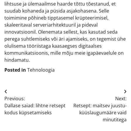
lihtsuse ja ülemaailmse haarde tõttu tõestanud, et
suudab kohaneda ja püsida asjakohasena. Selle
toimimine põhineb tipptasemel krüpteerimisel,
skaleeritaval serveriarhitektuuril ja pideval
innovatsioonil. Olenemata sellest, kas kasutad seda
perega suhtlemiseks või äri ajamiseks, on tegemist ühe
olulisema tööriistaga kaasaegses digitaalses
kommunikatsioonis, mille mõju meie igapäevaelule on
hindamatu.
Posted in
Tehnoloogia
Navigeerimine
Previous:
Next:
Dallase saiad: lihtne retsept
Retsept: maitsev juustu-
kodus küpsetamiseks
küüslaugumääre vaid
minutitega