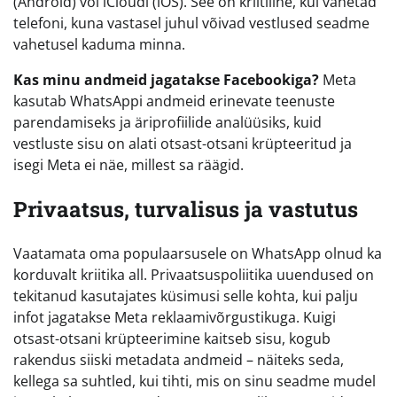
(Android) või iCloudi (iOS). See on kriitiline, kui vahetad
telefoni, kuna vastasel juhul võivad vestlused seadme
vahetusel kaduma minna.
Kas minu andmeid jagatakse Facebookiga?
Meta
kasutab WhatsAppi andmeid erinevate teenuste
parendamiseks ja äriprofiilide analüüsiks, kuid
vestluste sisu on alati otsast-otsani krüpteeritud ja
isegi Meta ei näe, millest sa räägid.
Privaatsus, turvalisus ja vastutus
Vaatamata oma populaarsusele on WhatsApp olnud ka
korduvalt kriitika all. Privaatsuspoliitika uuendused on
tekitanud kasutajates küsimusi selle kohta, kui palju
infot jagatakse Meta reklaamivõrgustikuga. Kuigi
otsast-otsani krüpteerimine kaitseb sisu, kogub
rakendus siiski metadata andmeid – näiteks seda,
kellega sa suhtled, kui tihti, mis on sinu seadme mudel