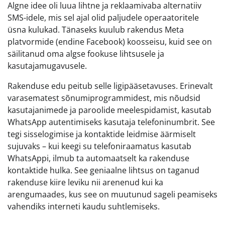
Algne idee oli luua lihtne ja reklaamivaba alternatiiv
SMS-idele, mis sel ajal olid paljudele operaatoritele
üsna kulukad. Tänaseks kuulub rakendus Meta
platvormide (endine Facebook) koosseisu, kuid see on
säilitanud oma algse fookuse lihtsusele ja
kasutajamugavusele.
Rakenduse edu peitub selle ligipääsetavuses. Erinevalt
varasematest sõnumiprogrammidest, mis nõudsid
kasutajanimede ja paroolide meelespidamist, kasutab
WhatsApp autentimiseks kasutaja telefoninumbrit. See
tegi sisselogimise ja kontaktide leidmise äärmiselt
sujuvaks – kui keegi su telefoniraamatus kasutab
WhatsAppi, ilmub ta automaatselt ka rakenduse
kontaktide hulka. See geniaalne lihtsus on taganud
rakenduse kiire leviku nii arenenud kui ka
arengumaades, kus see on muutunud sageli peamiseks
vahendiks interneti kaudu suhtlemiseks.