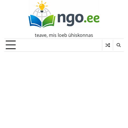
Skip
to
content
teave, mis loeb ühiskonnas