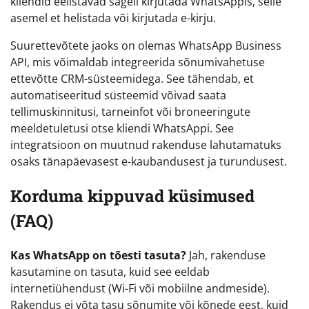
kliendid eelistavad sageli kirjutada WhatsAppis, selle
asemel et helistada või kirjutada e-kirju.
Suurettevõtete jaoks on olemas WhatsApp Business
API, mis võimaldab integreerida sõnumivahetuse
ettevõtte CRM-süsteemidega. See tähendab, et
automatiseeritud süsteemid võivad saata
tellimuskinnitusi, tarneinfot või broneeringute
meeldetuletusi otse kliendi WhatsAppi. See
integratsioon on muutnud rakenduse lahutamatuks
osaks tänapäevasest e-kaubandusest ja turundusest.
Korduma kippuvad küsimused
(FAQ)
Kas WhatsApp on tõesti tasuta?
Jah, rakenduse
kasutamine on tasuta, kuid see eeldab
internetiühendust (Wi-Fi või mobiilne andmeside).
Rakendus ei võta tasu sõnumite või kõnede eest, kuid