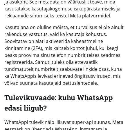
ja asukoht. See metadata on väärtuslik teave, mida
kasutatakse kasutajakogemuse isikupärastamiseks ja
reklaamide sihtimiseks teistel Meta platvormidel.
Kasutajana on oluline mõista, et turvalisus ei ole ainult
rakenduse vastutus, vaid ka kasutaja kohustus.
Soovitatav on alati aktiveerida kaheastmeline
kinnitamine (2FA), mis kaitseb kontot juhul, kui keegi
peaks proovima sinu telefoninumbrit teises seadmes
registreerida. Samuti tuleks olla ettevaatlik
tundmatutelt numbritelt saabuvate linkide osas, kuna
ka WhatsAppis levivad erinevad õngitsusviirused, mis
võivad suunata kasutajaid pettuslehtedele.
Tulevikuvaade: kuhu WhatsApp
edasi liigub?
WhatsAppi tulevik näib liikuvat super-äpi suunas. Meta
eesmärk on ühendada WhatsApp, Instagram ja