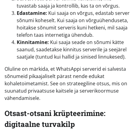
tuvastab saaja ja kontrollib, kas ta on võrgus.
Edastamine:
Kui saaja on võrgus, edastab server
sõnumi koheselt. Kui saaja on võrguühenduseta,
hoitakse sõnumit serveris kuni hetkeni, mil saaja
telefon taas internetiga ühendub.
Kinnitamine:
Kui saaja seade on sõnumi kätte
saanud, saadetakse kinnitus serverile ja seejärel
saatjale (tuntud kui hallid ja sinised linnukesed).
Oluline on märkida, et WhatsAppi serverid ei salvesta
sõnumeid pikaajaliselt pärast nende edukat
kohaletoimetamist. See on strateegiline otsus, mis on
suunatud privaatsuse kaitsele ja serverikoormuse
vähendamisele.
Otsast-otsani krüpteerimine:
digitaalne turvakilp