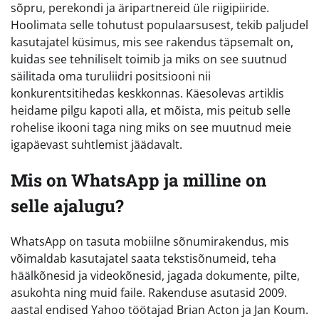
sõpru, perekondi ja äripartnereid üle riigipiiride.
Hoolimata selle tohutust populaarsusest, tekib paljudel
kasutajatel küsimus, mis see rakendus täpsemalt on,
kuidas see tehniliselt toimib ja miks on see suutnud
säilitada oma turuliidri positsiooni nii
konkurentsitihedas keskkonnas. Käesolevas artiklis
heidame pilgu kapoti alla, et mõista, mis peitub selle
rohelise ikooni taga ning miks on see muutnud meie
igapäevast suhtlemist jäädavalt.
Mis on WhatsApp ja milline on
selle ajalugu?
WhatsApp on tasuta mobiilne sõnumirakendus, mis
võimaldab kasutajatel saata tekstisõnumeid, teha
häälkõnesid ja videokõnesid, jagada dokumente, pilte,
asukohta ning muid faile. Rakenduse asutasid 2009.
aastal endised Yahoo töötajad Brian Acton ja Jan Koum.