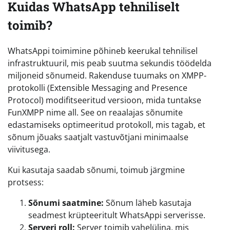
Kuidas WhatsApp tehniliselt
toimib?
WhatsAppi toimimine põhineb keerukal tehnilisel
infrastruktuuril, mis peab suutma sekundis töödelda
miljoneid sõnumeid. Rakenduse tuumaks on XMPP-
protokolli (Extensible Messaging and Presence
Protocol) modifitseeritud versioon, mida tuntakse
FunXMPP nime all. See on reaalajas sõnumite
edastamiseks optimeeritud protokoll, mis tagab, et
sõnum jõuaks saatjalt vastuvõtjani minimaalse
viivitusega.
Kui kasutaja saadab sõnumi, toimub järgmine
protsess:
Sõnumi saatmine:
Sõnum läheb kasutaja
seadmest krüpteeritult WhatsAppi serverisse.
Serveri roll:
Server toimib vahelülina, mis