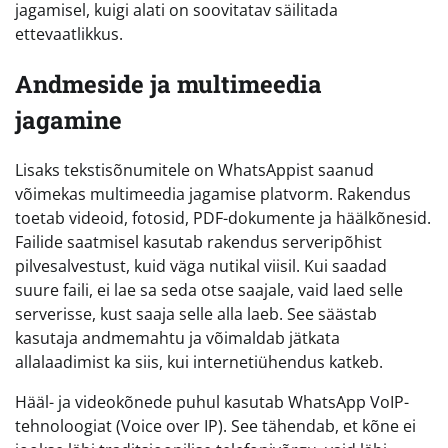
jagamisel, kuigi alati on soovitatav säilitada
ettevaatlikkus.
Andmeside ja multimeedia
jagamine
Lisaks tekstisõnumitele on WhatsAppist saanud
võimekas multimeedia jagamise platvorm. Rakendus
toetab videoid, fotosid, PDF-dokumente ja häälkõnesid.
Failide saatmisel kasutab rakendus serveripõhist
pilvesalvestust, kuid väga nutikal viisil. Kui saadad
suure faili, ei lae sa seda otse saajale, vaid laed selle
serverisse, kust saaja selle alla laeb. See säästab
kasutaja andmemahtu ja võimaldab jätkata
allalaadimist ka siis, kui internetiühendus katkeb.
Hääl- ja videokõnede puhul kasutab WhatsApp VoIP-
tehnoloogiat (Voice over IP). See tähendab, et kõne ei