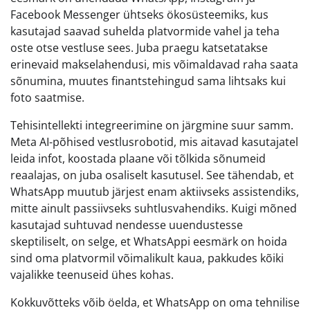
Facebook Messenger ühtseks ökosüsteemiks, kus
kasutajad saavad suhelda platvormide vahel ja teha
oste otse vestluse sees. Juba praegu katsetatakse
erinevaid makselahendusi, mis võimaldavad raha saata
sõnumina, muutes finantstehingud sama lihtsaks kui
foto saatmise.
Tehisintellekti integreerimine on järgmine suur samm.
Meta AI-põhised vestlusrobotid, mis aitavad kasutajatel
leida infot, koostada plaane või tõlkida sõnumeid
reaalajas, on juba osaliselt kasutusel. See tähendab, et
WhatsApp muutub järjest enam aktiivseks assistendiks,
mitte ainult passiivseks suhtlusvahendiks. Kuigi mõned
kasutajad suhtuvad nendesse uuendustesse
skeptiliselt, on selge, et WhatsAppi eesmärk on hoida
sind oma platvormil võimalikult kaua, pakkudes kõiki
vajalikke teenuseid ühes kohas.
Kokkuvõtteks võib öelda, et WhatsApp on oma tehnilise