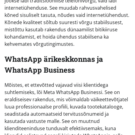
jookse läbi traditsioonilise telefonivõrgu, vaid läbi
internetiühenduse. See muudab rahvusvahelised
kõned sisuliselt tasuta, nõudes vaid internetiühendust.
Kõnede kvaliteet sõltub suuresti võrgu stabiilsusest,
mistõttu kasutab rakendus dünaamilist bitikiiruse
kohandamist, et hoida ühendus stabiilsena ka
kehvemates võrgutingimustes.
WhatsApp ärikeskkonnas ja
WhatsApp Business
Mõistes, et ettevõtted vajavad viisi klientidega
suhtlemiseks, lõi Meta WhatsApp Businessi. See on
eraldiseisev rakendus, mis võimaldab väikeettevõtjatel
luua professionaalse profiili, kuvada tootekatalooge,
seadistada automaatseid tervitussõnumeid ja
kasutada vastuste malle. See on muutnud
klienditeeninduse tunduvalt efektiivsemaks, kuna