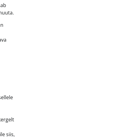
nab
muuta.
on
ava
ellele
ergelt
e siis,