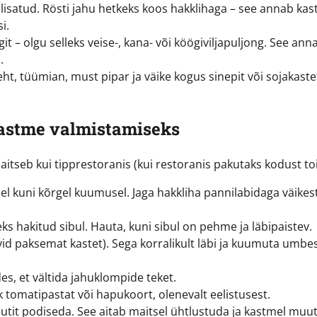
e lisatud. Rösti jahu hetkeks koos hakklihaga – see annab ka
i.
it – olgu selleks veise-, kana- või köögiviljapuljong. See ann
.
ht, tüümian, must pipar ja väike kogus sinepit või sojakaste
astme valmistamiseks
aitseb kui tipprestoranis (kui restoranis pakutaks kodust toi
sel kuni kõrgel kuumusel. Jaga hakkliha pannilabidaga väikes
ks hakitud sibul. Hauta, kuni sibul on pehme ja läbipaistev.
ovid paksemat kastet). Sega korralikult läbi ja kuumuta umbe
des, et vältida jahuklompide teket.
ilk tomatipastat või hapukoort, olenevalt eelistusest.
tit podiseda. See aitab maitsel ühtlustuda ja kastmel muu