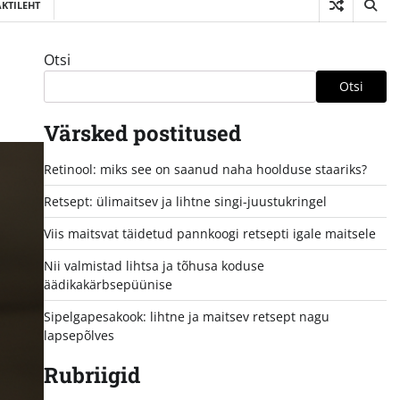
KTILEHT
Otsi
Otsi
Värsked postitused
Retinool: miks see on saanud naha hoolduse staariks?
Retsept: ülimaitsev ja lihtne singi-juustukringel
Viis maitsvat täidetud pannkoogi retsepti igale maitsele
Nii valmistad lihtsa ja tõhusa koduse
äädikakärbsepüünise
Sipelgapesakook: lihtne ja maitsev retsept nagu
lapsepõlves
Rubriigid