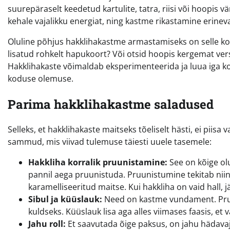
suurepäraselt keedetud kartulite, tatra, riisi või hoopis 
kehale vajalikku energiat, ning kastme rikastamine erine
Oluline põhjus hakklihakastme armastamiseks on selle ko
lisatud rohkelt hapukoort? Või otsid hoopis kergemat ver
Hakklihakaste võimaldab eksperimenteerida ja luua iga kord 
koduse olemuse.
Parima hakklihakastme saladused
Selleks, et hakklihakaste maitseks tõeliselt hästi, ei piis
sammud, mis viivad tulemuse täiesti uuele tasemele:
Hakkliha korralik pruunistamine:
See on kõige ol
pannil aega pruunistuda. Pruunistumine tekitab niin
karamelliseeritud maitse. Kui hakkliha on vaid hall, 
Sibul ja küüslauk:
Need on kastme vundament. Pruun
kuldseks. Küüslauk lisa aga alles viimases faasis, e
Jahu roll:
Et saavutada õige paksus, on jahu hädavajal