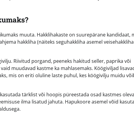
ikumaks?
likumaks muuta. Hakklihakaste on suurepärane kandidaat, 
 lahjema hakkliha (näiteks seguhakkliha asemel veisehakkliha
ilju. Riivitud porgand, peeneks hakitud seller, paprika või
eid, vaid muudavad kastme ka mahlasemaks. Köögiviljad lisava
, mis on eriti oluline laste puhul, kes köögivilju muidu või
 kasutada tärklist või hoopis püreestada osad kastmes olev
reemisuse ilma lisatud jahuta. Hapukoore asemel võid kasut
aldusega.