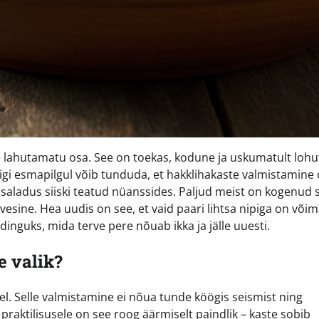
ve lahutamatu osa. See on toekas, kodune ja uskumatult lohu
Kuigi esmapilgul võib tunduda, et hakklihakaste valmistamine
e saladus siiski teatud nüanssides. Paljud meist on kogenud 
a vesine. Hea uudis on see, et vaid paari lihtsa nipiga on võim
nguks, mida terve pere nõuab ikka ja jälle uuesti.
e valik?
l. Selle valmistamine ei nõua tunde köögis seismist ning
raktilisusele on see roog äärmiselt paindlik – kaste sobib