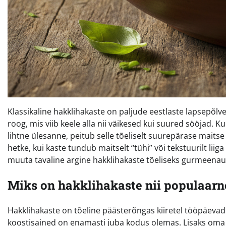
Klassikaline hakklihakaste on paljude eestlaste lapsepõl
roog, mis viib keele alla nii väikesed kui suured sööjad. 
lihtne ülesanne, peitub selle tõeliselt suurepärase maits
hetke, kui kaste tundub maitselt “tühi” või tekstuurilt liig
muuta tavaline argine hakklihakaste tõeliseks gurmeenaudi
Miks on hakklihakaste nii populaarn
Hakklihakaste on tõeline päästerõngas kiiretel tööpäevade
koostisained on enamasti juba kodus olemas. Lisaks oma p