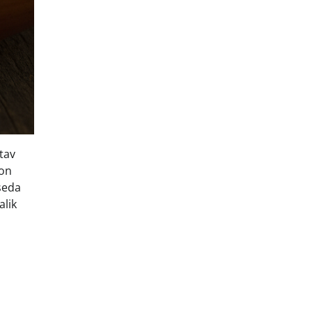
tav
 on
seda
alik