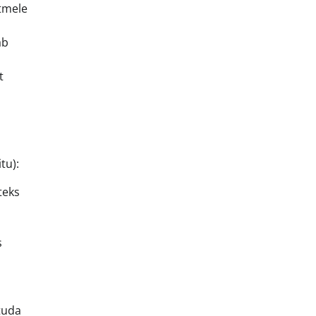
stmele
ab
t
tu):
teks
s
tuda