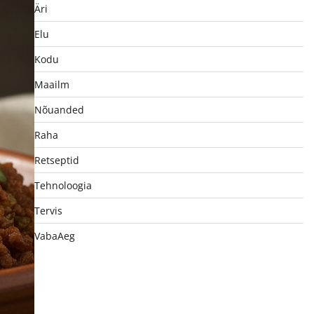
Äri
Elu
Kodu
Maailm
Nõuanded
Raha
Retseptid
Tehnoloogia
Tervis
VabaAeg