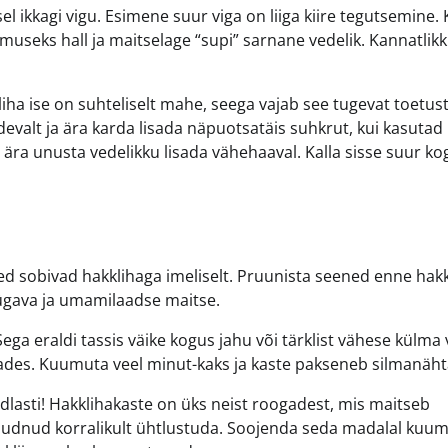
 ikkagi vigu. Esimene suur viga on liiga kiire tegutsemine. 
lemuseks hall ja maitselage “supi” sarnane vedelik. Kannatlik
liha ise on suhteliselt mahe, seega vajab see tugevat toetus
devalt ja ära karda lisada näpuotsatäis suhkrut, kui kasutad
ra unusta vedelikku lisada vähehaaval. Kalla sisse suur ko
ed sobivad hakklihaga imeliselt. Pruunista seened enne hakk
sügava ja umamilaadse maitse.
ega eraldi tassis väike kogus jahu või tärklist vähese külma
ades. Kuumuta veel minut-kaks ja kaste pakseneb silmanäht
dlasti! Hakklihakaste on üks neist roogadest, mis maitseb
 jõudnud korralikult ühtlustuda. Soojenda seda madalal kuu