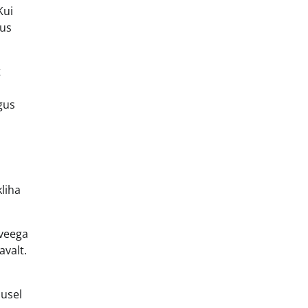
Kui
kus
t
gus
liha
 veega
avalt.
musel