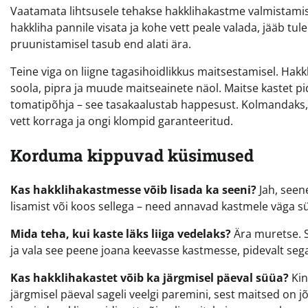
Vaatamata lihtsusele tehakse hakklihakastme valmistamisel
hakkliha pannile visata ja kohe vett peale valada, jääb tu
pruunistamisel tasub end alati ära.
Teine viga on liigne tagasihoidlikkus maitsestamisel. Hakk
soola, pipra ja muude maitseainete näol. Maitse kastet pi
tomatipõhja – see tasakaalustab happesust. Kolmandaks, ä
vett korraga ja ongi klompid garanteeritud.
Korduma kippuvad küsimused
Kas hakklihakastmesse võib lisada ka seeni?
Jah, seen
lisamist või koos sellega – need annavad kastmele väga 
Mida teha, kui kaste läks liiga vedelaks?
Ära muretse. S
ja vala see peene joana keevasse kastmesse, pidevalt seg
Kas hakklihakastet võib ka järgmisel päeval süüa?
Kin
järgmisel päeval sageli veelgi paremini, sest maitsed on