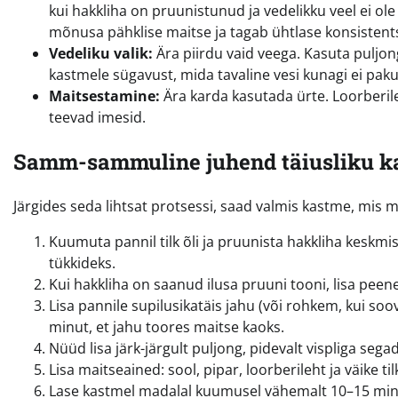
kui hakkliha on pruunistunud ja vedelikku veel ei ol
mõnusa pähklise maitse ja tagab ühtlase konsistents
Vedeliku valik:
Ära piirdu vaid veega. Kasuta puljong
kastmele sügavust, mida tavaline vesi kunagi ei paku
Maitsestamine:
Ära karda kasutada ürte. Loorberile
teevad imesid.
Samm-sammuline juhend täiusliku k
Järgides seda lihtsat protsessi, saad valmis kastme, mis m
Kuumuta pannil tilk õli ja pruunista hakkliha keskmi
tükkideks.
Kui hakkliha on saanud ilusa pruuni tooni, lisa peene
Lisa pannile supilusikatäis jahu (või rohkem, kui so
minut, et jahu toores maitse kaoks.
Nüüd lisa järk-järgult puljong, pidevalt vispliga sega
Lisa maitseained: sool, pipar, loorberileht ja väike t
Lase kastmel madalal kuumusel vähemalt 10–15 minu