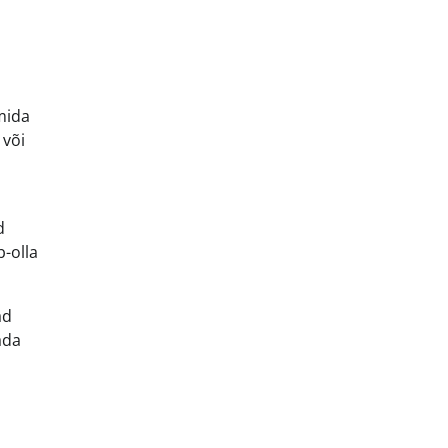
mida
 või
d
b-olla
ad
ada