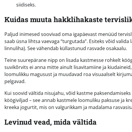
siidiseks.
Kuidas muuta hakklihakaste tervisl
Paljud inimesed soovivad oma igapäevast menüüd tervis
saab üsna lihtsa vaevaga “turgutada”. Esiteks võid valida
linnuliha). See vähendab küllastunud rasvade osakaalu.
Teine suurepärane nipp on lisada kastmesse rohkelt köögiv
suvikõrvits ei anna mitte ainult lisavitamiine ja kiudain
loomulikku magusust ja muudavad roa visuaalselt kirjumaks
pelgavad.
Kui soovid vältida nisujahu, võid kastme paksendamiseks
köögiviljad – see annab kastmele loomuliku paksuse ja k
kreeka jogurtit, mis on valgurikkam ja madalama rasvasis
Levinud vead, mida vältida