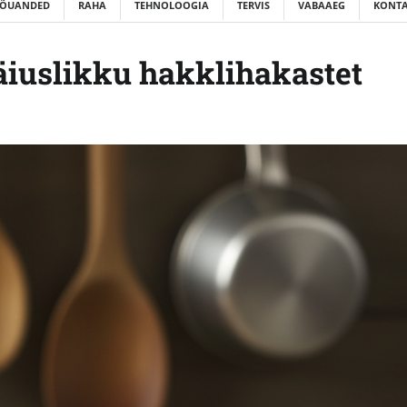
ÕUANDED
RAHA
TEHNOLOOGIA
TERVIS
VABAAEG
KONTA
äiuslikku hakklihakastet