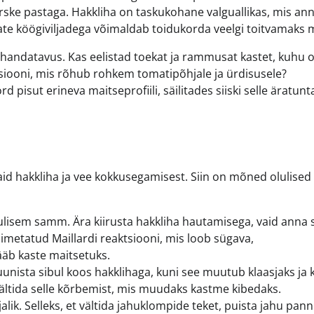
värske pastaga. Hakkliha on taskukohane valguallikas, mis an
vate köögiviljadega võimaldab toidukorda veelgi toitvamaks 
handatavus. Kas eelistad toekat ja rammusat kastet, kuhu 
siooni, mis rõhub rohkem tomatipõhjale ja ürdisusele?
pisut erineva maitseprofiili, säilitades siiski selle äratunt
a vaid hakkliha ja vee kokkusegamisest. Siin on mõned olulised
ulisem samm. Ära kiirusta hakkliha hautamisega, vaid anna s
imetatud Maillardi reaktsiooni, mis loob sügava,
jääb kaste maitsetuks.
ista sibul koos hakklihaga, kuni see muutub klaasjaks ja k
t vältida selle kõrbemist, mis muudaks kastme kibedaks.
ik. Selleks, et vältida jahuklompide teket, puista jahu pannil