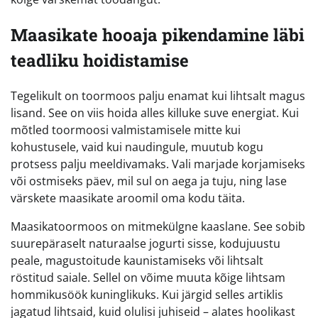
Maasikate hooaja pikendamine läbi
teadliku hoidistamise
Tegelikult on toormoos palju enamat kui lihtsalt magus
lisand. See on viis hoida alles killuke suve energiat. Kui
mõtled toormoosi valmistamisele mitte kui
kohustusele, vaid kui naudingule, muutub kogu
protsess palju meeldivamaks. Vali marjade korjamiseks
või ostmiseks päev, mil sul on aega ja tuju, ning lase
värskete maasikate aroomil oma kodu täita.
Maasikatoormoos on mitmekülgne kaaslane. See sobib
suurepäraselt naturaalse jogurti sisse, kodujuustu
peale, magustoitude kaunistamiseks või lihtsalt
röstitud saiale. Sellel on võime muuta kõige lihtsam
hommikusöök kuninglikuks. Kui järgid selles artiklis
jagatud lihtsaid, kuid olulisi juhiseid – alates hoolikast