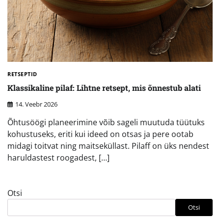
RETSEPTID
Klassikaline pilaf: Lihtne retsept, mis õnnestub alati
14. Veebr 2026
Õhtusöögi planeerimine võib sageli muutuda tüütuks
kohustuseks, eriti kui ideed on otsas ja pere ootab
midagi toitvat ning maitseküllast. Pilaff on üks nendest
haruldastest roogadest, […]
Otsi
Otsi