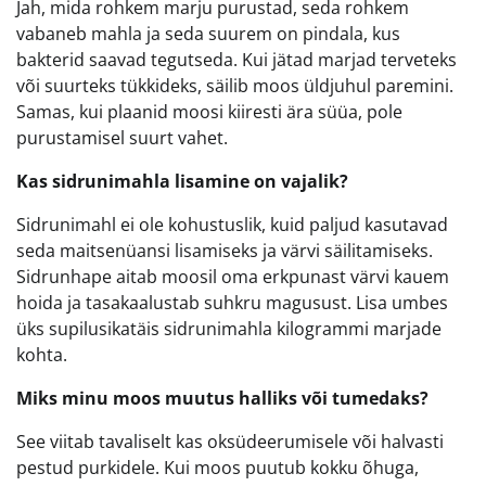
Jah, mida rohkem marju purustad, seda rohkem
vabaneb mahla ja seda suurem on pindala, kus
bakterid saavad tegutseda. Kui jätad marjad terveteks
või suurteks tükkideks, säilib moos üldjuhul paremini.
Samas, kui plaanid moosi kiiresti ära süüa, pole
purustamisel suurt vahet.
Kas sidrunimahla lisamine on vajalik?
Sidrunimahl ei ole kohustuslik, kuid paljud kasutavad
seda maitsenüansi lisamiseks ja värvi säilitamiseks.
Sidrunhape aitab moosil oma erkpunast värvi kauem
hoida ja tasakaalustab suhkru magusust. Lisa umbes
üks supilusikatäis sidrunimahla kilogrammi marjade
kohta.
Miks minu moos muutus halliks või tumedaks?
See viitab tavaliselt kas oksüdeerumisele või halvasti
pestud purkidele. Kui moos puutub kokku õhuga,