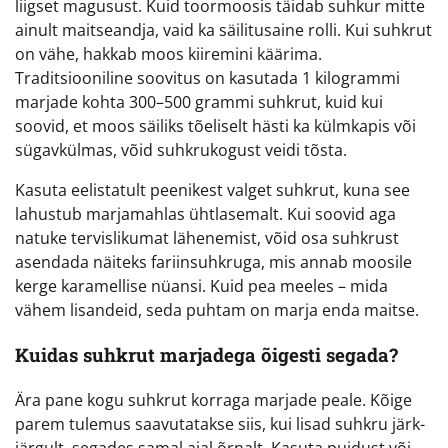
liigset magusust. Kuid toormoosis täidab suhkur mitte
ainult maitseandja, vaid ka säilitusaine rolli. Kui suhkrut
on vähe, hakkab moos kiiremini käärima.
Traditsiooniline soovitus on kasutada 1 kilogrammi
marjade kohta 300–500 grammi suhkrut, kuid kui
soovid, et moos säiliks tõeliselt hästi ka külmkapis või
sügavkülmas, võid suhkrukogust veidi tõsta.
Kasuta eelistatult peenikest valget suhkrut, kuna see
lahustub marjamahlas ühtlasemalt. Kui soovid aga
natuke tervislikumat lähenemist, võid osa suhkrust
asendada näiteks fariinsuhkruga, mis annab moosile
kerge karamellise nüansi. Kuid pea meeles – mida
vähem lisandeid, seda puhtam on marja enda maitse.
Kuidas suhkrut marjadega õigesti segada?
Ära pane kogu suhkrut korraga marjade peale. Kõige
parem tulemus saavutatakse siis, kui lisad suhkru järk-
järgult, segades samal ajal õrnalt. Kasuta puidust või