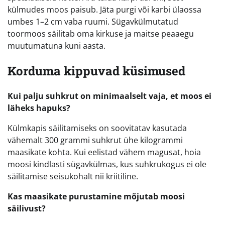
külmudes moos paisub. Jäta purgi või karbi ülaossa
umbes 1–2 cm vaba ruumi. Sügavkülmutatud
toormoos säilitab oma kirkuse ja maitse peaaegu
muutumatuna kuni aasta.
Korduma kippuvad küsimused
Kui palju suhkrut on minimaalselt vaja, et moos ei
läheks hapuks?
Külmkapis säilitamiseks on soovitatav kasutada
vähemalt 300 grammi suhkrut ühe kilogrammi
maasikate kohta. Kui eelistad vähem magusat, hoia
moosi kindlasti sügavkülmas, kus suhkrukogus ei ole
säilitamise seisukohalt nii kriitiline.
Kas maasikate purustamine mõjutab moosi
säilivust?