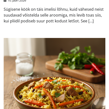
10. Jaan 2026
Sügisene köök on täis imelisi lõhnu, kuid vähesed neist
suudavad võistelda selle aroomiga, mis levib toas siis,
kui pliidil podiseb suur pott kodust letšot. See […]