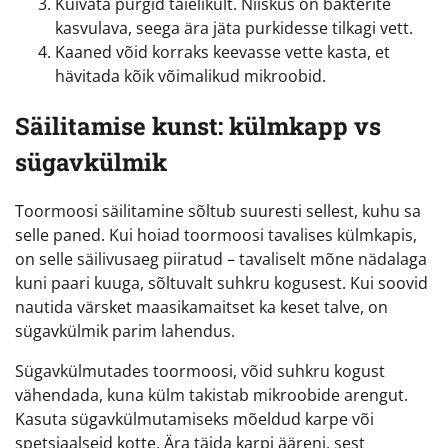
Kuivata purgid täielikult. Niiskus on bakterite
kasvulava, seega ära jäta purkidesse tilkagi vett.
Kaaned võid korraks keevasse vette kasta, et
hävitada kõik võimalikud mikroobid.
Säilitamise kunst: külmkapp vs
sügavkülmik
Toormoosi säilitamine sõltub suuresti sellest, kuhu sa
selle paned. Kui hoiad toormoosi tavalises külmkapis,
on selle säilivusaeg piiratud – tavaliselt mõne nädalaga
kuni paari kuuga, sõltuvalt suhkru kogusest. Kui soovid
nautida värsket maasikamaitset ka keset talve, on
sügavkülmik parim lahendus.
Sügavkülmutades toormoosi, võid suhkru kogust
vähendada, kuna külm takistab mikroobide arengut.
Kasuta sügavkülmutamiseks mõeldud karpe või
spetsiaalseid kotte. Ära täida karpi ääreni, sest