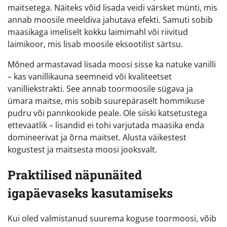
maitsetega. Näiteks võid lisada veidi värsket münti, mis
annab moosile meeldiva jahutava efekti. Samuti sobib
maasikaga imeliselt kokku laimimahl või riivitud
laimikoor, mis lisab moosile eksootilist särtsu.
Mõned armastavad lisada moosi sisse ka natuke vanilli
– kas vanillikauna seemneid või kvaliteetset
vanilliekstrakti. See annab toormoosile sügava ja
ümara maitse, mis sobib suurepäraselt hommikuse
pudru või pannkookide peale. Ole siiski katsetustega
ettevaatlik – lisandid ei tohi varjutada maasika enda
domineerivat ja õrna maitset. Alusta väikestest
kogustest ja maitsesta moosi jooksvalt.
Praktilised näpunäited
igapäevaseks kasutamiseks
Kui oled valmistanud suurema koguse toormoosi, võib