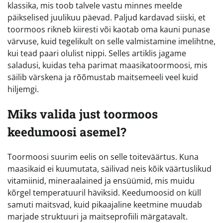
klassika, mis toob talvele vastu minnes meelde
päikselised juulikuu päevad. Paljud kardavad siiski, et
toormoos rikneb kiiresti või kaotab oma kauni punase
värvuse, kuid tegelikult on selle valmistamine imelihtne,
kui tead paari olulist nippi. Selles artiklis jagame
saladusi, kuidas teha parimat maasikatoormoosi, mis
säilib värskena ja rõõmustab maitsemeeli veel kuid
hiljemgi.
Miks valida just toormoos
keedumoosi asemel?
Toormoosi suurim eelis on selle toiteväärtus. Kuna
maasikaid ei kuumutata, säilivad neis kõik väärtuslikud
vitamiinid, mineraalained ja ensüümid, mis muidu
kõrgel temperatuuril häviksid. Keedumoosid on küll
samuti maitsvad, kuid pikaajaline keetmine muudab
marjade struktuuri ja maitseprofiili märgatavalt.