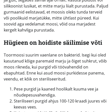
silikoonist lusikat, et mitte marju liialt purustada. Paljud
gurmaanid eelistavad, et moosis oleks tunda terveid
või poolikuid marjatükke, mitte ühtlast püreed. Kui
soovid aga vedelamat moosi, võid osa marjadest
kergelt kahvliga purustada.
Hügieen on hoidiste säilimise võti
Toormoosi suurim vaenlane on bakterid. Isegi kui oled
kasutanud kõige paremaid marju ja õiget suhkrut, võib
moos rikneda, kui purgid või töövahendid on
ebapuhtad. Enne kui asud moosi purkidesse panema,
veendu, et kõik on steriliseeritud.
Pese purgid ja kaaned hoolikalt kuuma vee ja
nõudepesuvahendiga.
Steriliseeri purgid ahjus 100-120 kraadi juures või
keevas vees.