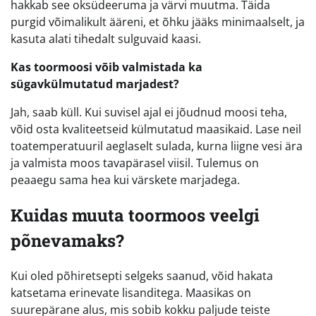
hakkab see oksüdeeruma ja värvi muutma. Täida
purgid võimalikult ääreni, et õhku jääks minimaalselt, ja
kasuta alati tihedalt sulguvaid kaasi.
Kas toormoosi võib valmistada ka
sügavkülmutatud marjadest?
Jah, saab küll. Kui suvisel ajal ei jõudnud moosi teha,
võid osta kvaliteetseid külmutatud maasikaid. Lase neil
toatemperatuuril aeglaselt sulada, kurna liigne vesi ära
ja valmista moos tavapärasel viisil. Tulemus on
peaaegu sama hea kui värskete marjadega.
Kuidas muuta toormoos veelgi
põnevamaks?
Kui oled põhiretsepti selgeks saanud, võid hakata
katsetama erinevate lisanditega. Maasikas on
suurepärane alus, mis sobib kokku paljude teiste