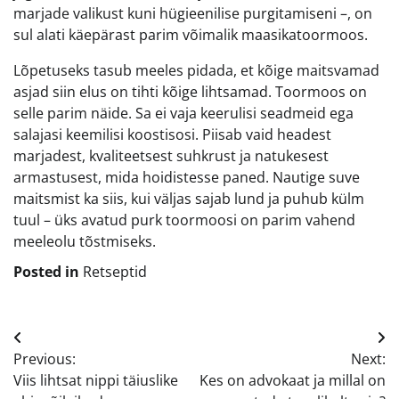
marjade valikust kuni hügieenilise purgitamiseni –, on
sul alati käepärast parim võimalik maasikatoormoos.
Lõpetuseks tasub meeles pidada, et kõige maitsvamad
asjad siin elus on tihti kõige lihtsamad. Toormoos on
selle parim näide. Sa ei vaja keerulisi seadmeid ega
salajasi keemilisi koostisosi. Piisab vaid headest
marjadest, kvaliteetsest suhkrust ja natukesest
armastusest, mida hoidistesse paned. Nautige suve
maitsmist ka siis, kui väljas sajab lund ja puhub külm
tuul – üks avatud purk toormoosi on parim vahend
meeleolu tõstmiseks.
Posted in
Retseptid
Navigeerimine
Previous:
Next:
Viis lihtsat nippi täiuslike
Kes on advokaat ja millal on