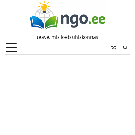
Skip
to
content
teave, mis loeb ühiskonnas