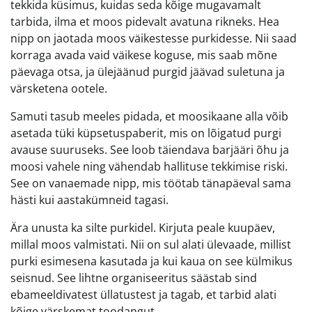
tekkida küsimus, kuidas seda kõige mugavamalt
tarbida, ilma et moos pidevalt avatuna rikneks. Hea
nipp on jaotada moos väikestesse purkidesse. Nii saad
korraga avada vaid väikese koguse, mis saab mõne
päevaga otsa, ja ülejäänud purgid jäävad suletuna ja
värsketena ootele.
Samuti tasub meeles pidada, et moosikaane alla võib
asetada tüki küpsetuspaberit, mis on lõigatud purgi
avause suuruseks. See loob täiendava barjääri õhu ja
moosi vahele ning vähendab hallituse tekkimise riski.
See on vanaemade nipp, mis töötab tänapäeval sama
hästi kui aastakümneid tagasi.
Ära unusta ka silte purkidel. Kirjuta peale kuupäev,
millal moos valmistati. Nii on sul alati ülevaade, millist
purki esimesena kasutada ja kui kaua on see külmikus
seisnud. See lihtne organiseeritus säästab sind
ebameeldivatest üllatustest ja tagab, et tarbid alati
kõige värskemat toodangut.