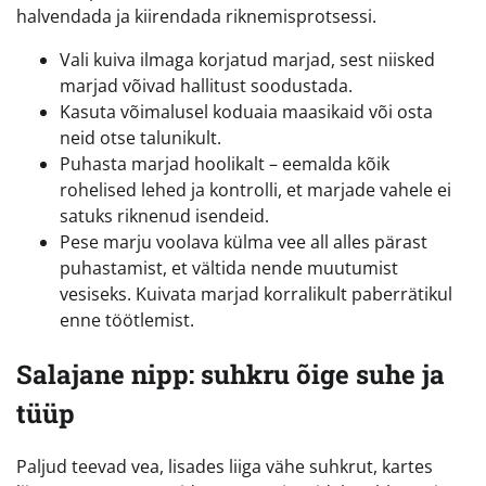
halvendada ja kiirendada riknemisprotsessi.
Vali kuiva ilmaga korjatud marjad, sest niisked
marjad võivad hallitust soodustada.
Kasuta võimalusel koduaia maasikaid või osta
neid otse talunikult.
Puhasta marjad hoolikalt – eemalda kõik
rohelised lehed ja kontrolli, et marjade vahele ei
satuks riknenud isendeid.
Pese marju voolava külma vee all alles pärast
puhastamist, et vältida nende muutumist
vesiseks. Kuivata marjad korralikult paberrätikul
enne töötlemist.
Salajane nipp: suhkru õige suhe ja
tüüp
Paljud teevad vea, lisades liiga vähe suhkrut, kartes