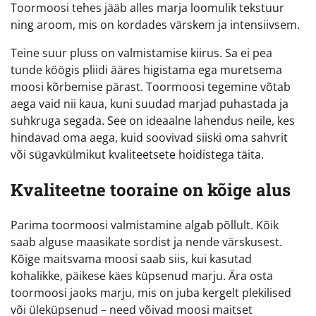
Toormoosi tehes jääb alles marja loomulik tekstuur
ning aroom, mis on kordades värskem ja intensiivsem.
Teine suur pluss on valmistamise kiirus. Sa ei pea
tunde köögis pliidi ääres higistama ega muretsema
moosi kõrbemise pärast. Toormoosi tegemine võtab
aega vaid nii kaua, kuni suudad marjad puhastada ja
suhkruga segada. See on ideaalne lahendus neile, kes
hindavad oma aega, kuid soovivad siiski oma sahvrit
või sügavkülmikut kvaliteetsete hoidistega täita.
Kvaliteetne tooraine on kõige alus
Parima toormoosi valmistamine algab põllult. Kõik
saab alguse maasikate sordist ja nende värskusest.
Kõige maitsvama moosi saab siis, kui kasutad
kohalikke, päikese käes küpsenud marju. Ära osta
toormoosi jaoks marju, mis on juba kergelt plekilised
või üleküpsenud – need võivad moosi maitset