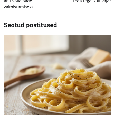
ahjuvõileibade
teda tegelikult vaja?
valmistamiseks
Seotud postitused