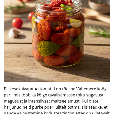
Päikesekuivatatud tomatid on tõeline Vahemere köögi
pärl, mis toob ka kõige tavalisemasse toitu sügavust,
magusust ja intensiivset maitseelamust. Kui olete
harjunud neid purke poeriiulitelt ostma, siis teadke, et
nende valmistamine kodustes tingimustes on üllatavalt