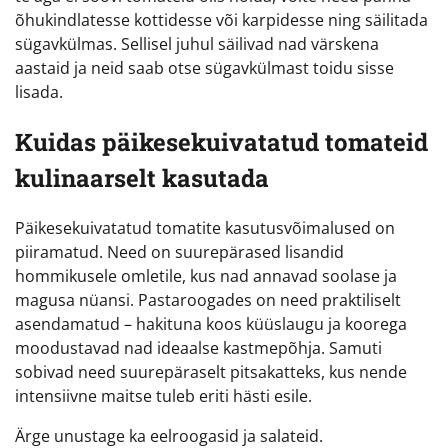
õhukindlatesse kottidesse või karpidesse ning säilitada
sügavkülmas. Sellisel juhul säilivad nad värskena
aastaid ja neid saab otse sügavkülmast toidu sisse
lisada.
Kuidas päikesekuivatatud tomateid
kulinaarselt kasutada
Päikesekuivatatud tomatite kasutusvõimalused on
piiramatud. Need on suurepärased lisandid
hommikusele omletile, kus nad annavad soolase ja
magusa nüansi. Pastaroogades on need praktiliselt
asendamatud – hakituna koos küüslaugu ja koorega
moodustavad nad ideaalse kastmepõhja. Samuti
sobivad need suurepäraselt pitsakatteks, kus nende
intensiivne maitse tuleb eriti hästi esile.
Ärge unustage ka eelroogasid ja salateid.