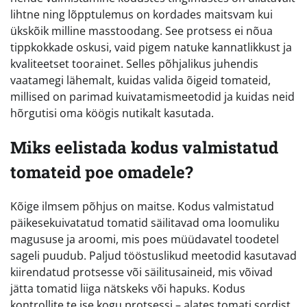
lihtne ning lõpptulemus on kordades maitsvam kui
ükskõik milline masstoodang. See protsess ei nõua
tippkokkade oskusi, vaid pigem natuke kannatlikkust ja
kvaliteetset toorainet. Selles põhjalikus juhendis
vaatamegi lähemalt, kuidas valida õigeid tomateid,
millised on parimad kuivatamismeetodid ja kuidas neid
hõrgutisi oma köögis nutikalt kasutada.
Miks eelistada kodus valmistatud
tomateid poe omadele?
Kõige ilmsem põhjus on maitse. Kodus valmistatud
päikesekuivatatud tomatid säilitavad oma loomuliku
magususe ja aroomi, mis poes müüdavatel toodetel
sageli puudub. Paljud tööstuslikud meetodid kasutavad
kiirendatud protsesse või säilitusaineid, mis võivad
jätta tomatid liiga nätskeks või hapuks. Kodus
kontrollite te ise kogu protsessi – alates tomati sordist