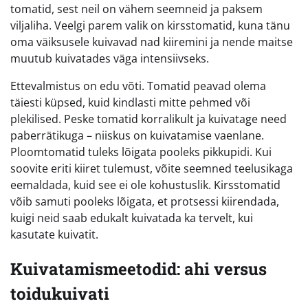
tomatid, sest neil on vähem seemneid ja paksem
viljaliha. Veelgi parem valik on kirsstomatid, kuna tänu
oma väiksusele kuivavad nad kiiremini ja nende maitse
muutub kuivatades väga intensiivseks.
Ettevalmistus on edu võti. Tomatid peavad olema
täiesti küpsed, kuid kindlasti mitte pehmed või
plekilised. Peske tomatid korralikult ja kuivatage need
paberrätikuga – niiskus on kuivatamise vaenlane.
Ploomtomatid tuleks lõigata pooleks pikkupidi. Kui
soovite eriti kiiret tulemust, võite seemned teelusikaga
eemaldada, kuid see ei ole kohustuslik. Kirsstomatid
võib samuti pooleks lõigata, et protsessi kiirendada,
kuigi neid saab edukalt kuivatada ka tervelt, kui
kasutate kuivatit.
Kuivatamismeetodid: ahi versus
toidukuivati