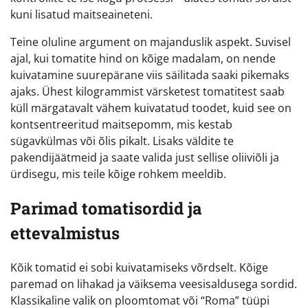
kuni lisatud maitseaineteni.
Teine oluline argument on majanduslik aspekt. Suvisel
ajal, kui tomatite hind on kõige madalam, on nende
kuivatamine suurepärane viis säilitada saaki pikemaks
ajaks. Ühest kilogrammist värsketest tomatitest saab
küll märgatavalt vähem kuivatatud toodet, kuid see on
kontsentreeritud maitsepomm, mis kestab
sügavkülmas või õlis pikalt. Lisaks väldite te
pakendijäätmeid ja saate valida just sellise oliiviõli ja
ürdisegu, mis teile kõige rohkem meeldib.
Parimad tomatisordid ja
ettevalmistus
Kõik tomatid ei sobi kuivatamiseks võrdselt. Kõige
paremad on lihakad ja väiksema veesisaldusega sordid.
Klassikaline valik on ploomtomat või “Roma” tüüpi