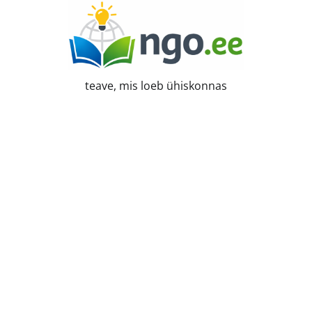
Skip
to
content
teave, mis loeb ühiskonnas