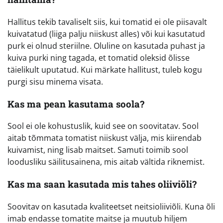
Hallitus tekib tavaliselt siis, kui tomatid ei ole piisavalt
kuivatatud (liiga palju niiskust alles) või kui kasutatud
purk ei olnud steriilne. Oluline on kasutada puhast ja
kuiva purki ning tagada, et tomatid oleksid õlisse
täielikult uputatud. Kui märkate hallitust, tuleb kogu
purgi sisu minema visata.
Kas ma pean kasutama soola?
Sool ei ole kohustuslik, kuid see on soovitatav. Sool
aitab tõmmata tomatist niiskust välja, mis kiirendab
kuivamist, ning lisab maitset. Samuti toimib sool
loodusliku säilitusainena, mis aitab vältida riknemist.
Kas ma saan kasutada mis tahes oliiviõli?
Soovitav on kasutada kvaliteetset neitsioliiviõli. Kuna õli
imab endasse tomatite maitse ja muutub hiljem