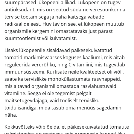
suurepärased lükopeeni allikad. Lükopeen on tugev
antioksüdant, mis on seotud südame-veresoonkonna
tervise toetamisega ja naha kaitsega vabade
radikaalide eest. Huvitav on see, et lükopeen muutub
organismile kergemini omastatavaks just pärast
kuumtöötlemist või kuivatamist.
Lisaks lükopeenile sisaldavad päikesekuivatatud
tomatid märkimisväärses koguses kaaliumi, mis aitab
reguleerida vererõhku, ning C-vitamiini, mis tugevdab
immuunsüsteemi. Kui lisate neile kvaliteetset oliiviõli,
saate ka tervislikke monoküllastumata rasvhappeid,
mis aitavad organismil omastada rasvlahustuvaid
vitamiine. Seega ei ole tegemist pelgalt
maitsetugevdajaga, vaid tõeliselt tervisliku
toidulisandiga, mida tasub oma menüüs sagedamini
näha.
Kokkuvõtteks võib öelda, et päikesekuivatatud tomatite