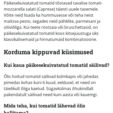
Päikesekuivatatud tomatid tõstavad tavalise tomati-
mozzarella salati (Caprese) täiesti uuele tasemele.
Võite neid lisada ka hummusesse või teha neist
maitsva pesto, segades neid pähklite, parmesani ja
oliiviõliga. Kui teete röstsaia või bruschettasid, on
päikesekuivatatud tomatid koos kitsejuustuga üks
klassikalisemaid ja hinnatumaid kombinatsioone.
Korduma kippuvad küsimused
Kui kaua päikesekuivatatud tomatid säilivad?
Õlis hoitud tomatid säilivad külmkapis või jahedas
pimedas kohas kuni 6 kuud, eeldusel, et need on
täielikult õliga kaetud. Sügavkülmas õhukindlalt
pakendatult säilivad need kuni aasta või kauemgi.
Mida teha, kui tomatid lähevad õlis
hallitama?