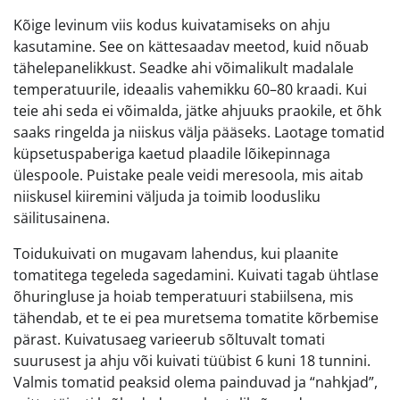
Kõige levinum viis kodus kuivatamiseks on ahju
kasutamine. See on kättesaadav meetod, kuid nõuab
tähelepanelikkust. Seadke ahi võimalikult madalale
temperatuurile, ideaalis vahemikku 60–80 kraadi. Kui
teie ahi seda ei võimalda, jätke ahjuuks praokile, et õhk
saaks ringelda ja niiskus välja pääseks. Laotage tomatid
küpsetuspaberiga kaetud plaadile lõikepinnaga
ülespoole. Puistake peale veidi meresoola, mis aitab
niiskusel kiiremini väljuda ja toimib loodusliku
säilitusainena.
Toidukuivati on mugavam lahendus, kui plaanite
tomatitega tegeleda sagedamini. Kuivati tagab ühtlase
õhuringluse ja hoiab temperatuuri stabiilsena, mis
tähendab, et te ei pea muretsema tomatite kõrbemise
pärast. Kuivatusaeg varieerub sõltuvalt tomati
suurusest ja ahju või kuivati tüübist 6 kuni 18 tunnini.
Valmis tomatid peaksid olema painduvad ja “nahkjad”,