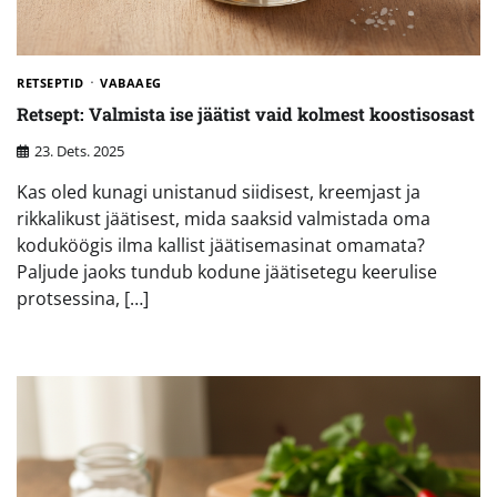
RETSEPTID
VABAAEG
Retsept: Valmista ise jäätist vaid kolmest koostisosast
23. Dets. 2025
Kas oled kunagi unistanud siidisest, kreemjast ja
rikkalikust jäätisest, mida saaksid valmistada oma
koduköögis ilma kallist jäätisemasinat omamata?
Paljude jaoks tundub kodune jäätisetegu keerulise
protsessina, […]