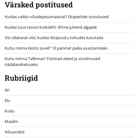
Värsked postitused
Kuidas valida nõudepesumasinat? Ekspertide soovitused
Kuidas luua tasuta koduleht: lihtne juhend algajale
Viis üllatavat viisi, kuidas fetajuustu toitudes kasutada
Kuhu minna Eestis suvel? 10 parimat paika avastamiseks
Kuhu minna Tallinnas? Parimad ideed ja sündmused
nädalavahetuseks
Rubriigid
Äri
Elu
Kodu
Maailm
Nõuanded