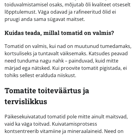
toiduvalmistamisel osaks, mõjutab õli kvaliteet otseselt
lõpptulemust. Väga odavad ja rafineeritud õlid ei
pruugi anda sama sügavat maitset.
Kuidas teada, millal tomatid on valmis?
Tomatid on valmis, kui nad on muutunud tumedamaks,
kortsuliseks ja tuntavalt väiksemaks. Katsudes peavad
need tunduma nagu nahk – painduvad, kuid mitte
märjad ega nätsked. Kui proovite tomatit pigistada, ei
tohiks sellest eralduda niiskust.
Tomatite toiteväärtus ja
tervislikkus
Päikesekuivatatud tomatid pole mitte ainult maitsvad,
vaid ka väga toitvad. Kuivatamisprotsess
kontsentreerib vitamiine ja mineraalaineid. Need on