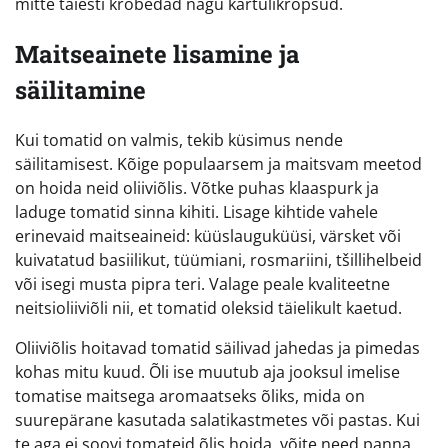
mitte täiesti krõbedad nagu kartulikrõpsud.
Maitseainete lisamine ja
säilitamine
Kui tomatid on valmis, tekib küsimus nende
säilitamisest. Kõige populaarsem ja maitsvam meetod
on hoida neid oliiviõlis. Võtke puhas klaaspurk ja
laduge tomatid sinna kihiti. Lisage kihtide vahele
erinevaid maitseaineid: küüslauguküüsi, värsket või
kuivatatud basiilikut, tüümiani, rosmariini, tšillihelbeid
või isegi musta pipra teri. Valage peale kvaliteetne
neitsioliiviõli nii, et tomatid oleksid täielikult kaetud.
Oliiviõlis hoitavad tomatid säilivad jahedas ja pimedas
kohas mitu kuud. Õli ise muutub aja jooksul imelise
tomatise maitsega aromaatseks õliks, mida on
suurepärane kasutada salatikastmetes või pastas. Kui
te aga ei soovi tomateid õlis hoida, võite need panna