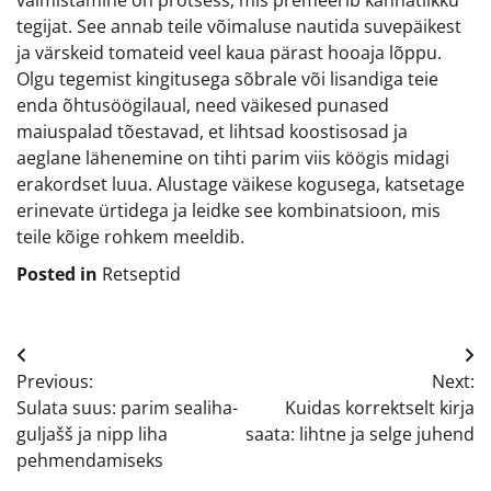
valmistamine on protsess, mis premeerib kannatlikku
tegijat. See annab teile võimaluse nautida suvepäikest
ja värskeid tomateid veel kaua pärast hooaja lõppu.
Olgu tegemist kingitusega sõbrale või lisandiga teie
enda õhtusöögilaual, need väikesed punased
maiuspalad tõestavad, et lihtsad koostisosad ja
aeglane lähenemine on tihti parim viis köögis midagi
erakordset luua. Alustage väikese kogusega, katsetage
erinevate ürtidega ja leidke see kombinatsioon, mis
teile kõige rohkem meeldib.
Posted in
Retseptid
Navigeerimine
Previous:
Next:
Sulata suus: parim sealiha-
Kuidas korrektselt kirja
guljašš ja nipp liha
saata: lihtne ja selge juhend
pehmendamiseks