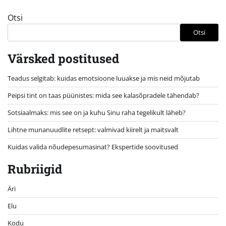
Otsi
Otsi
Värsked postitused
Teadus selgitab: kuidas emotsioone luuakse ja mis neid mõjutab
Peipsi tint on taas püünistes: mida see kalasõpradele tähendab?
Sotsiaalmaks: mis see on ja kuhu Sinu raha tegelikult läheb?
Lihtne munanuudlite retsept: valmivad kiirelt ja maitsvalt
Kuidas valida nõudepesumasinat? Ekspertide soovitused
Rubriigid
Äri
Elu
Kodu