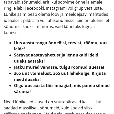
tabavaid sõnumeid, eriti kui soovime õnne laiemale
ringile läbi Facebooki, Instagrami või grupivestluste.
Lühike salm peab olema lööv ja meeldejääv, mahtudes
ideaalselt pildi alla või lühisõnumisse. Siin on oluline, et
sõnum ei kaoks infimüras, vaid kõnetaks lugejat
koheselt.
Uus aasta toogu õnneõisi, tervist, rõõmu, uusi
leide!
Säravat aastavahetust ja lennukaid ideid
uueks aastaks!
Jätku mured vanasse, tulgu rõõmud uuesse!
365 uut võimalust, 365 uut lehekülge. Kirjuta
need ilusaks!
Olgu uus aasta täis maagiat, mis paneb silmad
särama!
Need lühikesed laused on suurepärased ka siis, kui
saadad massiliselt sõnumeid, kuid soovid siiski