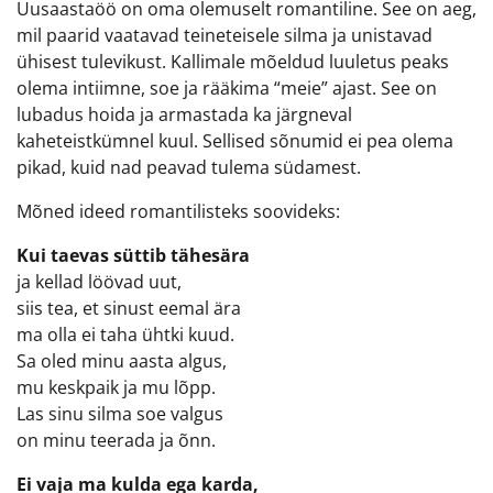
Uusaastaöö on oma olemuselt romantiline. See on aeg,
mil paarid vaatavad teineteisele silma ja unistavad
ühisest tulevikust. Kallimale mõeldud luuletus peaks
olema intiimne, soe ja rääkima “meie” ajast. See on
lubadus hoida ja armastada ka järgneval
kaheteistkümnel kuul. Sellised sõnumid ei pea olema
pikad, kuid nad peavad tulema südamest.
Mõned ideed romantilisteks soovideks:
Kui taevas süttib tähesära
ja kellad löövad uut,
siis tea, et sinust eemal ära
ma olla ei taha ühtki kuud.
Sa oled minu aasta algus,
mu keskpaik ja mu lõpp.
Las sinu silma soe valgus
on minu teerada ja õnn.
Ei vaja ma kulda ega karda,