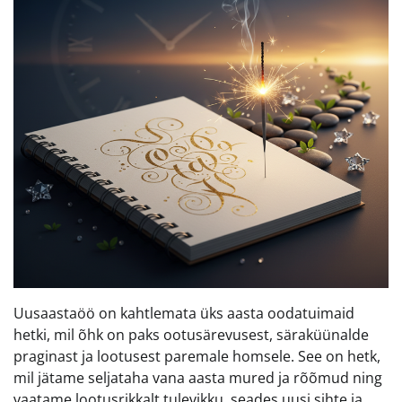
Uusaastaöö on kahtlemata üks aasta oodatuimaid
hetki, mil õhk on paks ootusärevusest, säraküünalde
praginast ja lootusest paremale homsele. See on hetk,
mil jätame seljataha vana aasta mured ja rõõmud ning
vaatame lootusrikkalt tulevikku, seades uusi sihte ja