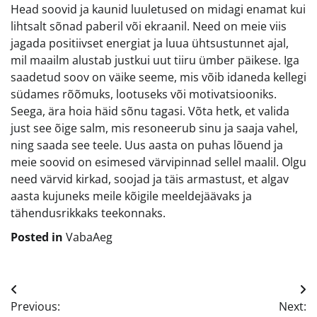
Head soovid ja kaunid luuletused on midagi enamat kui
lihtsalt sõnad paberil või ekraanil. Need on meie viis
jagada positiivset energiat ja luua ühtsustunnet ajal,
mil maailm alustab justkui uut tiiru ümber päikese. Iga
saadetud soov on väike seeme, mis võib idaneda kellegi
südames rõõmuks, lootuseks või motivatsiooniks.
Seega, ära hoia häid sõnu tagasi. Võta hetk, et valida
just see õige salm, mis resoneerub sinu ja saaja vahel,
ning saada see teele. Uus aasta on puhas lõuend ja
meie soovid on esimesed värvipinnad sellel maalil. Olgu
need värvid kirkad, soojad ja täis armastust, et algav
aasta kujuneks meile kõigile meeldejäävaks ja
tähendusrikkaks teekonnaks.
Posted in
VabaAeg
Navigeerimine
Previous:
Next: