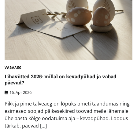
VABAAEG
Lihavõtted 2025: millal on kevadpühad ja vabad
päevad?
16. Apr 2026
Pikk ja pime talveaeg on lõpuks ometi taandumas ning
esimesed soojad päikesekiired toovad meile lähemale
ühe aasta kõige oodatuima aja – kevadpühad. Loodus
tärkab, päevad […]