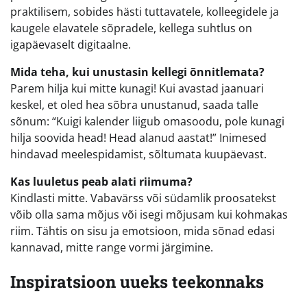
praktilisem, sobides hästi tuttavatele, kolleegidele ja
kaugele elavatele sõpradele, kellega suhtlus on
igapäevaselt digitaalne.
Mida teha, kui unustasin kellegi õnnitlemata?
Parem hilja kui mitte kunagi! Kui avastad jaanuari
keskel, et oled hea sõbra unustanud, saada talle
sõnum: “Kuigi kalender liigub omasoodu, pole kunagi
hilja soovida head! Head alanud aastat!” Inimesed
hindavad meelespidamist, sõltumata kuupäevast.
Kas luuletus peab alati riimuma?
Kindlasti mitte. Vabavärss või südamlik proosatekst
võib olla sama mõjus või isegi mõjusam kui kohmakas
riim. Tähtis on sisu ja emotsioon, mida sõnad edasi
kannavad, mitte range vormi järgimine.
Inspiratsioon uueks teekonnaks