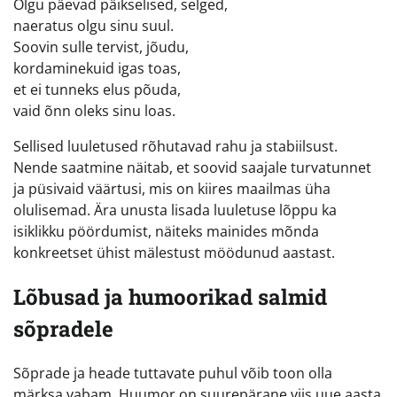
Olgu päevad päikselised, selged,
naeratus olgu sinu suul.
Soovin sulle tervist, jõudu,
kordaminekuid igas toas,
et ei tunneks elus põuda,
vaid õnn oleks sinu loas.
Sellised luuletused rõhutavad rahu ja stabiilsust.
Nende saatmine näitab, et soovid saajale turvatunnet
ja püsivaid väärtusi, mis on kiires maailmas üha
olulisemad. Ära unusta lisada luuletuse lõppu ka
isiklikku pöördumist, näiteks mainides mõnda
konkreetset ühist mälestust möödunud aastast.
Lõbusad ja humoorikad salmid
sõpradele
Sõprade ja heade tuttavate puhul võib toon olla
märksa vabam. Huumor on suurepärane viis uue aasta