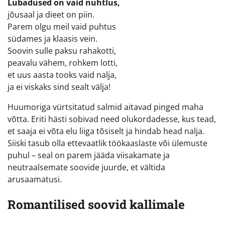
Lubadused on vaid nuhtlus,
jõusaal ja dieet on piin.
Parem olgu meil vaid puhtus
südames ja klaasis vein.
Soovin sulle paksu rahakotti,
peavalu vähem, rohkem lotti,
et uus aasta tooks vaid nalja,
ja ei viskaks sind sealt välja!
Huumoriga vürtsitatud salmid aitavad pinged maha
võtta. Eriti hästi sobivad need olukordadesse, kus tead,
et saaja ei võta elu liiga tõsiselt ja hindab head nalja.
Siiski tasub olla ettevaatlik töökaaslaste või ülemuste
puhul – seal on parem jääda viisakamate ja
neutraalsemate soovide juurde, et vältida
arusaamatusi.
Romantilised soovid kallimale