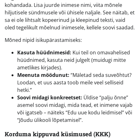
kohandada. Lisa juurde inimese nimi, viita mõnele
hiljutisele sündmusele või ühisele naljale. See näitab, et
sa ei ole lihtsalt kopeerinud ja kleepinud teksti, vaid
oled tegelikult mõelnud inimesele, kellele soovi saadad.
Mõned nipid isikupärastamiseks:
Kasuta hüüdnimesid:
Kui teil on omavahelised
hüüdnimed, kasuta neid julgelt (muidugi mitte
ametlikes kirjades).
Meenuta möödunut:
“Mäletad seda suveõhtut?
Loodan, et uus aasta toob meile veel selliseid
hetki.”
Soovi midagi konkreetset:
Üldise “palju õnne”
asemel soovi midagi, mida tead, et inimene vajab
või igatseb – näiteks “Edu uue kodu leidmisel” või
“Jõudu ülikooli lõpetamisel”.
Korduma kippuvad küsimused (KKK)