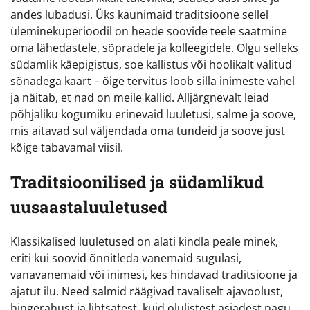
andes lubadusi. Üks kaunimaid traditsioone sellel
üleminekuperioodil on heade soovide teele saatmine
oma lähedastele, sõpradele ja kolleegidele. Olgu selleks
südamlik käepigistus, soe kallistus või hoolikalt valitud
sõnadega kaart – õige tervitus loob silla inimeste vahel
ja näitab, et nad on meile kallid. Alljärgnevalt leiad
põhjaliku kogumiku erinevaid luuletusi, salme ja soove,
mis aitavad sul väljendada oma tundeid ja soove just
kõige tabavamal viisil.
Traditsioonilised ja südamlikud
uusaastaluuletused
Klassikalised luuletused on alati kindla peale minek,
eriti kui soovid õnnitleda vanemaid sugulasi,
vanavanemaid või inimesi, kes hindavad traditsioone ja
ajatut ilu. Need salmid räägivad tavaliselt ajavoolust,
hingerahust ja lihtsatest, kuid olulistest asjadest nagu