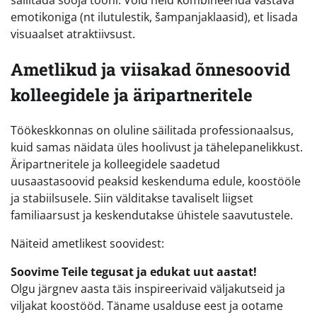
säilitada sooja tooni. Võid neid kombineerida vastava
emotikoniga (nt ilutulestik, šampanjaklaasid), et lisada
visuaalset atraktiivsust.
Ametlikud ja viisakad õnnesoovid
kolleegidele ja äripartneritele
Töökeskkonnas on oluline säilitada professionaalsus,
kuid samas näidata üles hoolivust ja tähelepanelikkust.
Äripartneritele ja kolleegidele saadetud
uusaastasoovid peaksid keskenduma edule, koostööle
ja stabiilsusele. Siin välditakse tavaliselt liigset
familiaarsust ja keskendutakse ühistele saavutustele.
Näiteid ametlikest soovidest:
Soovime Teile tegusat ja edukat uut aastat!
Olgu järgnev aasta täis inspireerivaid väljakutseid ja
viljakat koostööd. Täname usalduse eest ja ootame