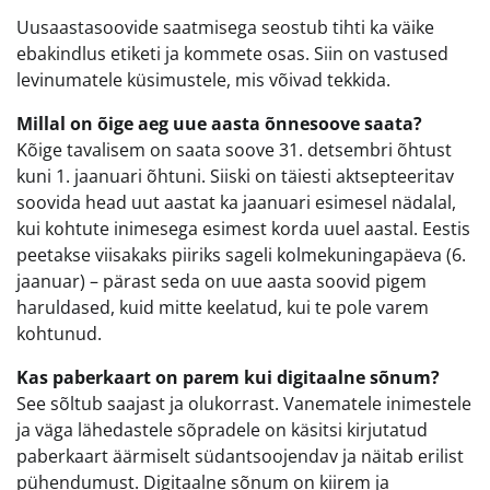
Uusaastasoovide saatmisega seostub tihti ka väike
ebakindlus etiketi ja kommete osas. Siin on vastused
levinumatele küsimustele, mis võivad tekkida.
Millal on õige aeg uue aasta õnnesoove saata?
Kõige tavalisem on saata soove 31. detsembri õhtust
kuni 1. jaanuari õhtuni. Siiski on täiesti aktsepteeritav
soovida head uut aastat ka jaanuari esimesel nädalal,
kui kohtute inimesega esimest korda uuel aastal. Eestis
peetakse viisakaks piiriks sageli kolmekuningapäeva (6.
jaanuar) – pärast seda on uue aasta soovid pigem
haruldased, kuid mitte keelatud, kui te pole varem
kohtunud.
Kas paberkaart on parem kui digitaalne sõnum?
See sõltub saajast ja olukorrast. Vanematele inimestele
ja väga lähedastele sõpradele on käsitsi kirjutatud
paberkaart äärmiselt südantsoojendav ja näitab erilist
pühendumust. Digitaalne sõnum on kiirem ja