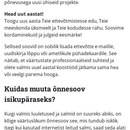
põnevusega uusi ühiseid projekte.
Head uut aastat!
Toogu uus aasta Teie ettevõtmistesse edu, Teie
meeskonda üksmeelt ja Teie kodudesse rahu. Soovime
kordaminekuid ja julgeid eesmärke!
Sellised soovid on sobilik lisada ettevõtte e-mailile,
uudiskirja lõppu või ametlikule pühadekaardile. See
näitab, et väärtustate professionaalseid suhteid ja
olete valmis uuel aastal koostööd jätkama sama hea
või veelgi parema hooga.
Kuidas muuta õnnesoov
isikupäraseks?
Kuigi valmis luuletused ja salmid on suureks abiks, on
kõige väärtuslikum õnnesoov see, mis tundub isiklik.
Isegi kui kasutad internetist leitud salmi, saad seda alati