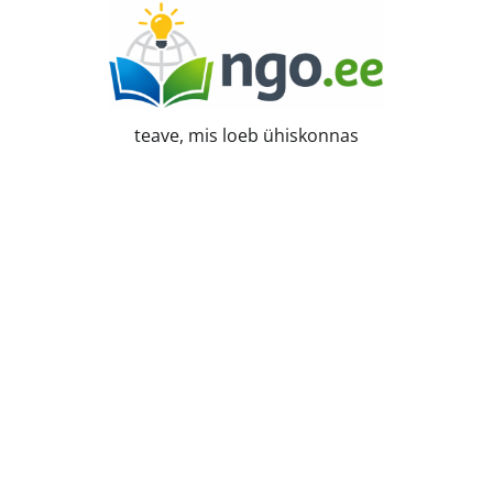
Skip
to
content
teave, mis loeb ühiskonnas