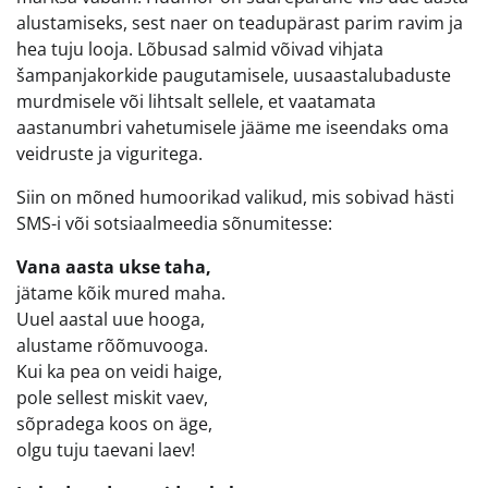
alustamiseks, sest naer on teadupärast parim ravim ja
hea tuju looja. Lõbusad salmid võivad vihjata
šampanjakorkide paugutamisele, uusaastalubaduste
murdmisele või lihtsalt sellele, et vaatamata
aastanumbri vahetumisele jääme me iseendaks oma
veidruste ja viguritega.
Siin on mõned humoorikad valikud, mis sobivad hästi
SMS-i või sotsiaalmeedia sõnumitesse:
Vana aasta ukse taha,
jätame kõik mured maha.
Uuel aastal uue hooga,
alustame rõõmuvooga.
Kui ka pea on veidi haige,
pole sellest miskit vaev,
sõpradega koos on äge,
olgu tuju taevani laev!