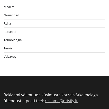
Maailm
Nõuanded
Raha
Retseptid
Tehnoloogia
Tervis
VabaAeg
Reklaami või muude küsimuste korral võtke meiega
ühendust e-posti teel:
reklama@prisify.lt