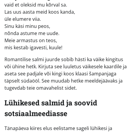
vaid et oleksid mu kõrval sa.
Las uus aasta meid koos kanda,
üle elumere viia.
Sinu käsi minu peos,
nõnda astume me uude.
Meie armastus on teos,
mis kestab igavesti, kuule!
Romantilise salmi juurde sobib hästi ka väike kingitus
või ühine hetk. Kirjuta see luuletus väikesele kaardile ja
aseta see padjale või kingi koos klaasi šampanjaga
täpselt südaööl. See muudab hetke meeldejäävaks ja
tugevdab teie omavahelist sidet.
Lühikesed salmid ja soovid
sotsiaalmeediasse
Tänapäeva kiires elus eelistame sageli lühikesi ja