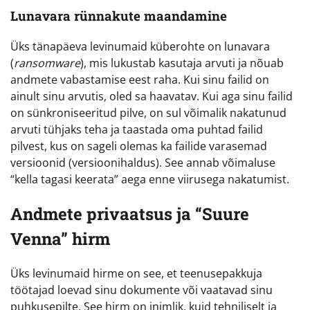
Lunavara rünnakute maandamine
Üks tänapäeva levinumaid küberohte on lunavara
(
ransomware
), mis lukustab kasutaja arvuti ja nõuab
andmete vabastamise eest raha. Kui sinu failid on
ainult sinu arvutis, oled sa haavatav. Kui aga sinu failid
on sünkroniseeritud pilve, on sul võimalik nakatunud
arvuti tühjaks teha ja taastada oma puhtad failid
pilvest, kus on sageli olemas ka failide varasemad
versioonid (versioonihaldus). See annab võimaluse
“kella tagasi keerata” aega enne viirusega nakatumist.
Andmete privaatsus ja “Suure
Venna” hirm
Üks levinumaid hirme on see, et teenusepakkuja
töötajad loevad sinu dokumente või vaatavad sinu
puhkusepilte. See hirm on inimlik, kuid tehniliselt ja