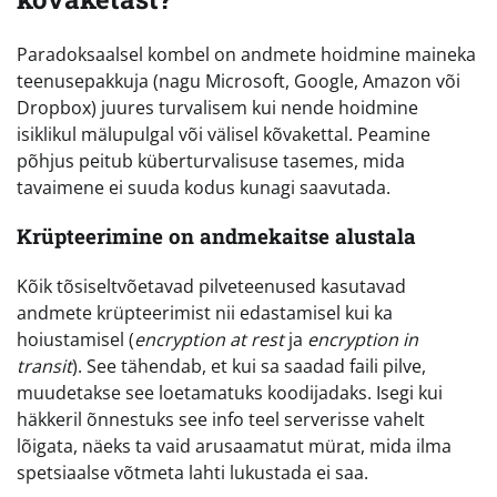
Paradoksaalsel kombel on andmete hoidmine maineka
teenusepakkuja (nagu Microsoft, Google, Amazon või
Dropbox) juures turvalisem kui nende hoidmine
isiklikul mälupulgal või välisel kõvakettal. Peamine
põhjus peitub küberturvalisuse tasemes, mida
tavaimene ei suuda kodus kunagi saavutada.
Krüpteerimine on andmekaitse alustala
Kõik tõsiseltvõetavad pilveteenused kasutavad
andmete krüpteerimist nii edastamisel kui ka
hoiustamisel (
encryption at rest
ja
encryption in
transit
). See tähendab, et kui sa saadad faili pilve,
muudetakse see loetamatuks koodijadaks. Isegi kui
häkkeril õnnestuks see info teel serverisse vahelt
lõigata, näeks ta vaid arusaamatut mürat, mida ilma
spetsiaalse võtmeta lahti lukustada ei saa.