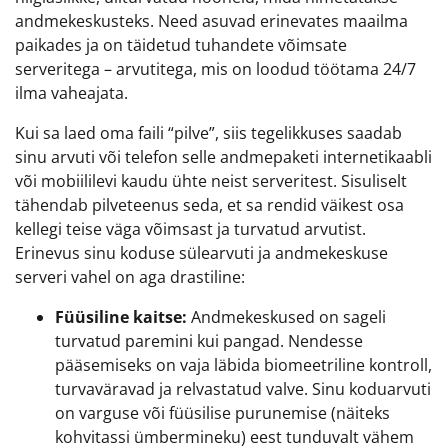
andmekeskusteks. Need asuvad erinevates maailma
paikades ja on täidetud tuhandete võimsate
serveritega – arvutitega, mis on loodud töötama 24/7
ilma vaheajata.
Kui sa laed oma faili “pilve”, siis tegelikkuses saadab
sinu arvuti või telefon selle andmepaketi internetikaabli
või mobiililevi kaudu ühte neist serveritest. Sisuliselt
tähendab pilveteenus seda, et sa rendid väikest osa
kellegi teise väga võimsast ja turvatud arvutist.
Erinevus sinu koduse sülearvuti ja andmekeskuse
serveri vahel on aga drastiline:
Füüsiline kaitse:
Andmekeskused on sageli
turvatud paremini kui pangad. Nendesse
pääsemiseks on vaja läbida biomeetriline kontroll,
turvaväravad ja relvastatud valve. Sinu koduarvuti
on varguse või füüsilise purunemise (näiteks
kohvitassi ümbermineku) eest tunduvalt vähem