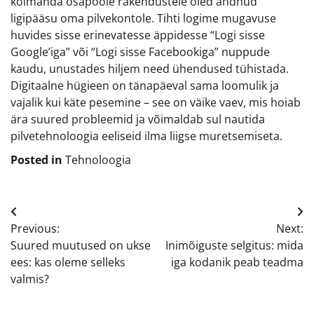
kolmanda osapoole rakendustele oled andnud
ligipääsu oma pilvekontole. Tihti logime mugavuse
huvides sisse erinevatesse äppidesse “Logi sisse
Google’iga” või “Logi sisse Facebookiga” nuppude
kaudu, unustades hiljem need ühendused tühistada.
Digitaalne hügieen on tänapäeval sama loomulik ja
vajalik kui käte pesemine – see on väike vaev, mis hoiab
ära suured probleemid ja võimaldab sul nautida
pilvetehnoloogia eeliseid ilma liigse muretsemiseta.
Posted in
Tehnoloogia
Navigeerimine
Previous:
Next:
Suured muutused on ukse
Inimõiguste selgitus: mida
ees: kas oleme selleks
iga kodanik peab teadma
valmis?