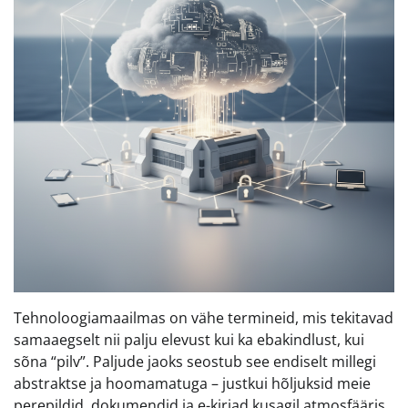
Tehnoloogiamaailmas on vähe termineid, mis tekitavad
samaaegselt nii palju elevust kui ka ebakindlust, kui
sõna “pilv”. Paljude jaoks seostub see endiselt millegi
abstraktse ja hoomamatuga – justkui hõljuksid meie
perepildid, dokumendid ja e-kirjad kusagil atmosfääris,