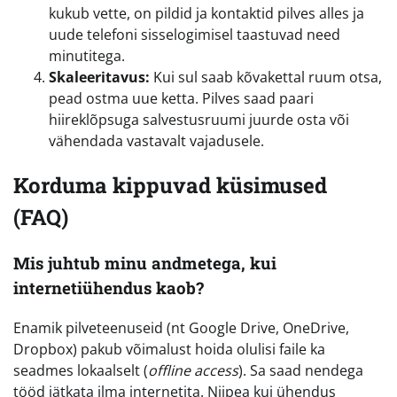
kukub vette, on pildid ja kontaktid pilves alles ja
uude telefoni sisselogimisel taastuvad need
minutitega.
Skaleeritavus:
Kui sul saab kõvakettal ruum otsa,
pead ostma uue ketta. Pilves saad paari
hiireklõpsuga salvestusruumi juurde osta või
vähendada vastavalt vajadusele.
Korduma kippuvad küsimused
(FAQ)
Mis juhtub minu andmetega, kui
internetiühendus kaob?
Enamik pilveteenuseid (nt Google Drive, OneDrive,
Dropbox) pakub võimalust hoida olulisi faile ka
seadmes lokaalselt (
offline access
). Sa saad nendega
tööd jätkata ilma internetita. Niipea kui ühendus