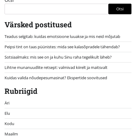
Otsi
Värsked postitused
Teadus selgitab: kuidas emotsioone luuakse ja mis neid mõjutab
Peipsi tint on taas püünistes: mida see kalasõpradele tähendab?
Sotsiaalmaks: mis see on ja kuhu Sinu raha tegelikult läheb?
Lihtne munanuudlite retsept: valmivad kiirelt ja maitsvalt
Kuidas valida nõudepesumasinat? Ekspertide soovitused
Rubriigid
Äri
Elu
Kodu
Maailm