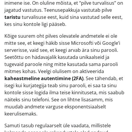
inimene ise. On oluline mõista, et “pilve turvalisus” on
jagatud vastutus. Teenusepakkuja vastutab pilve
taristu
turvalisuse eest, kuid sina vastutad selle eest,
kes sinu kontole ligi pääseb.
Kõige suurem oht pilves olevatele andmetele ei ole
mitte see, et keegi häkib sisse Microsofti või Google’i
serverisse, vaid see, et keegi arvab ära sinu parooli.
Seetõttu on hädavajalik kasutada unikaalseid ja
tugevaid paroole ning mitte kasutada sama parooli
mitmes kohas. Veelgi olulisem on aktiveerida
kaheastmeline autentimine (2FA)
. See tähendab, et
isegi kui kurjategija teab sinu parooli, ei saa ta sinu
kontole sisse logida ilma teise kinnituseta, mis saabub
näiteks sinu telefoni. See on lihtne lisasamm, mis
muudab andmete varguse eksponentsiaalselt
keerulisemaks.
Samuti tasub regulaarselt üle vaadata, millistele