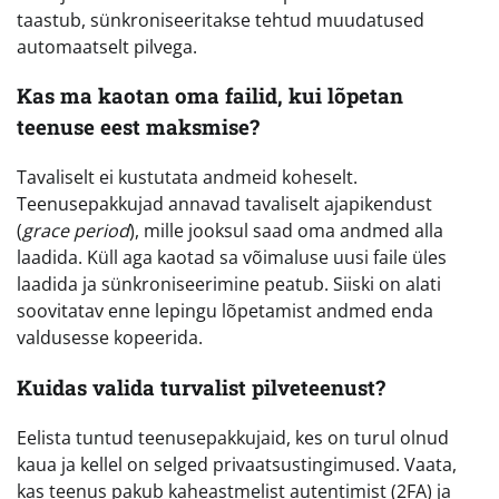
taastub, sünkroniseeritakse tehtud muudatused
automaatselt pilvega.
Kas ma kaotan oma failid, kui lõpetan
teenuse eest maksmise?
Tavaliselt ei kustutata andmeid koheselt.
Teenusepakkujad annavad tavaliselt ajapikendust
(
grace period
), mille jooksul saad oma andmed alla
laadida. Küll aga kaotad sa võimaluse uusi faile üles
laadida ja sünkroniseerimine peatub. Siiski on alati
soovitatav enne lepingu lõpetamist andmed enda
valdusesse kopeerida.
Kuidas valida turvalist pilveteenust?
Eelista tuntud teenusepakkujaid, kes on turul olnud
kaua ja kellel on selged privaatsustingimused. Vaata,
kas teenus pakub kaheastmelist autentimist (2FA) ja