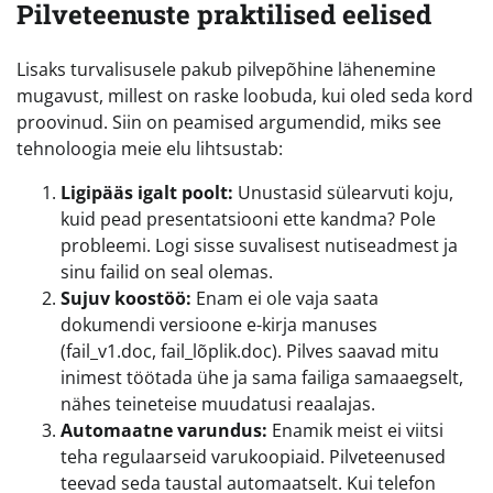
Pilveteenuste praktilised eelised
Lisaks turvalisusele pakub pilvepõhine lähenemine
mugavust, millest on raske loobuda, kui oled seda kord
proovinud. Siin on peamised argumendid, miks see
tehnoloogia meie elu lihtsustab:
Ligipääs igalt poolt:
Unustasid sülearvuti koju,
kuid pead presentatsiooni ette kandma? Pole
probleemi. Logi sisse suvalisest nutiseadmest ja
sinu failid on seal olemas.
Sujuv koostöö:
Enam ei ole vaja saata
dokumendi versioone e-kirja manuses
(fail_v1.doc, fail_lõplik.doc). Pilves saavad mitu
inimest töötada ühe ja sama failiga samaaegselt,
nähes teineteise muudatusi reaalajas.
Automaatne varundus:
Enamik meist ei viitsi
teha regulaarseid varukoopiaid. Pilveteenused
teevad seda taustal automaatselt. Kui telefon