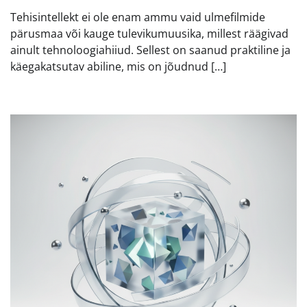
Tehisintellekt ei ole enam ammu vaid ulmefilmide
pärusmaa või kauge tulevikumuusika, millest räägivad
ainult tehnoloogiahiiud. Sellest on saanud praktiline ja
käegakatsutav abiline, mis on jõudnud […]