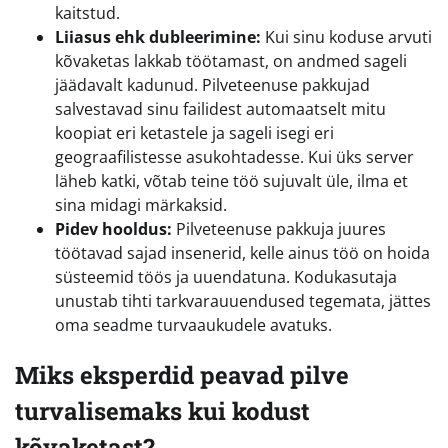
kaitstud.
Liiasus ehk dubleerimine:
Kui sinu koduse arvuti
kõvaketas lakkab töötamast, on andmed sageli
jäädavalt kadunud. Pilveteenuse pakkujad
salvestavad sinu failidest automaatselt mitu
koopiat eri ketastele ja sageli isegi eri
geograafilistesse asukohtadesse. Kui üks server
läheb katki, võtab teine töö sujuvalt üle, ilma et
sina midagi märkaksid.
Pidev hooldus:
Pilveteenuse pakkuja juures
töötavad sajad insenerid, kelle ainus töö on hoida
süsteemid töös ja uuendatuna. Kodukasutaja
unustab tihti tarkvarauuendused tegemata, jättes
oma seadme turvaaukudele avatuks.
Miks eksperdid peavad pilve
turvalisemaks kui kodust
kõvaketast?