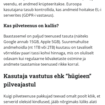
veendu, et andmed krüpteeritakse. Euroopa
kasutajana tasub kontrollida, kas andmeid hoitakse EL-i
serverites (GDPR-i vastavus).
Kas pilveteenus on kallis?
Baastasemel on paljud teenused tasuta (näiteks
Google annab 15GB, Apple 5GB). Suuremahulise
andmehoidla (nt 1TB või 2TB) kuutasu on tavaliselt
võrreldav paari tassi kohvi hinnaga, mis on oluliselt
odavam kui regulaarne kõvaketaste ostmine ja
andmete taastamise teenused rikke korral.
Kasutaja vastutus ehk “hügieen”
pilveajastul
Kuigi pilveteenuse pakkujad teevad omalt poolt kõik, et
serverid oleksid kindlused, jääb nõrgimaks lüliks alati