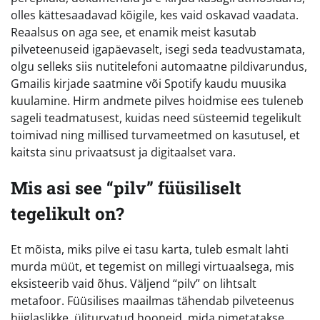
olles kättesaadavad kõigile, kes vaid oskavad vaadata.
Reaalsus on aga see, et enamik meist kasutab
pilveteenuseid igapäevaselt, isegi seda teadvustamata,
olgu selleks siis nutitelefoni automaatne pildivarundus,
Gmailis kirjade saatmine või Spotify kaudu muusika
kuulamine. Hirm andmete pilves hoidmise ees tuleneb
sageli teadmatusest, kuidas need süsteemid tegelikult
toimivad ning millised turvameetmed on kasutusel, et
kaitsta sinu privaatsust ja digitaalset vara.
Mis asi see “pilv” füüsiliselt
tegelikult on?
Et mõista, miks pilve ei tasu karta, tuleb esmalt lahti
murda müüt, et tegemist on millegi virtuaalsega, mis
eksisteerib vaid õhus. Väljend “pilv” on lihtsalt
metafoor. Füüsilises maailmas tähendab pilveteenus
hiiglaslikke, üliturvatud hooneid, mida nimetatakse