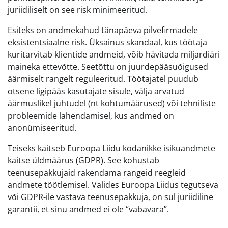
juriidiliselt on see risk minimeeritud.
Esiteks on andmekahud tänapäeva pilvefirmadele
eksistentsiaalne risk. Üksainus skandaal, kus töötaja
kuritarvitab klientide andmeid, võib hävitada miljardiäri
maineka ettevõtte. Seetõttu on juurdepääsuõigused
äärmiselt rangelt reguleeritud. Töötajatel puudub
otsene ligipääs kasutajate sisule, välja arvatud
äärmuslikel juhtudel (nt kohtumäärused) või tehniliste
probleemide lahendamisel, kus andmed on
anonümiseeritud.
Teiseks kaitseb Euroopa Liidu kodanikke isikuandmete
kaitse üldmäärus (GDPR). See kohustab
teenusepakkujaid rakendama rangeid reegleid
andmete töötlemisel. Valides Euroopa Liidus tegutseva
või GDPR-ile vastava teenusepakkuja, on sul juriidiline
garantii, et sinu andmed ei ole “vabavara”.