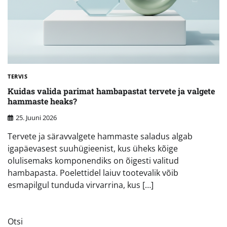
TERVIS
Kuidas valida parimat hambapastat tervete ja valgete
hammaste heaks?
25. Juuni 2026
Tervete ja säravvalgete hammaste saladus algab
igapäevasest suuhügieenist, kus üheks kõige
olulisemaks komponendiks on õigesti valitud
hambapasta. Poelettidel laiuv tootevalik võib
esmapilgul tunduda virvarrina, kus […]
Otsi