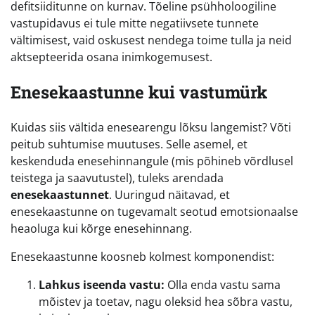
defitsiiditunne on kurnav. Tõeline psühholoogiline
vastupidavus ei tule mitte negatiivsete tunnete
vältimisest, vaid oskusest nendega toime tulla ja neid
aktsepteerida osana inimkogemusest.
Enesekaastunne kui vastumürk
Kuidas siis vältida enesearengu lõksu langemist? Võti
peitub suhtumise muutuses. Selle asemel, et
keskenduda enesehinnangule (mis põhineb võrdlusel
teistega ja saavutustel), tuleks arendada
enesekaastunnet
. Uuringud näitavad, et
enesekaastunne on tugevamalt seotud emotsionaalse
heaoluga kui kõrge enesehinnang.
Enesekaastunne koosneb kolmest komponendist:
Lahkus iseenda vastu:
Olla enda vastu sama
mõistev ja toetav, nagu oleksid hea sõbra vastu,