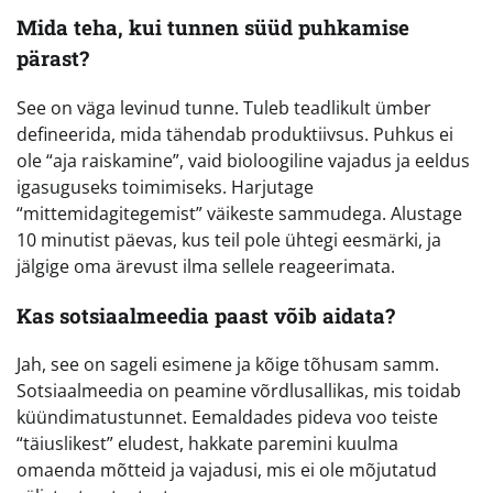
Mida teha, kui tunnen süüd puhkamise
pärast?
See on väga levinud tunne. Tuleb teadlikult ümber
defineerida, mida tähendab produktiivsus. Puhkus ei
ole “aja raiskamine”, vaid bioloogiline vajadus ja eeldus
igasuguseks toimimiseks. Harjutage
“mittemidagitegemist” väikeste sammudega. Alustage
10 minutist päevas, kus teil pole ühtegi eesmärki, ja
jälgige oma ärevust ilma sellele reageerimata.
Kas sotsiaalmeedia paast võib aidata?
Jah, see on sageli esimene ja kõige tõhusam samm.
Sotsiaalmeedia on peamine võrdlusallikas, mis toidab
küündimatustunnet. Eemaldades pideva voo teiste
“täiuslikest” eludest, hakkate paremini kuulma
omaenda mõtteid ja vajadusi, mis ei ole mõjutatud