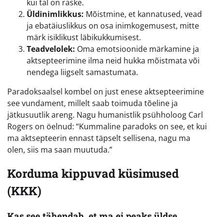
kui tal on raske.
Üldinimlikkus:
Mõistmine, et kannatused, vead
ja ebatäiuslikkus on osa inimkogemusest, mitte
märk isiklikust läbikukkumisest.
Teadvelolek:
Oma emotsioonide märkamine ja
aktsepteerimine ilma neid hukka mõistmata või
nendega liigselt samastumata.
Paradoksaalsel kombel on just enese aktsepteerimine
see vundament, millelt saab toimuda tõeline ja
jätkusuutlik areng. Nagu humanistlik psühholoog Carl
Rogers on öelnud: “Kummaline paradoks on see, et kui
ma aktsepteerin ennast täpselt sellisena, nagu ma
olen, siis ma saan muutuda.”
Korduma kippuvad küsimused
(KKK)
Kas see tähendab, et ma ei peaks üldse