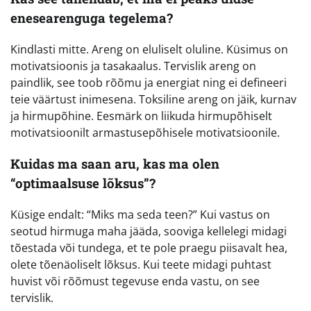
enesearenguga tegelema?
Kindlasti mitte. Areng on eluliselt oluline. Küsimus on
motivatsioonis ja tasakaalus. Tervislik areng on
paindlik, see toob rõõmu ja energiat ning ei defineeri
teie väärtust inimesena. Toksiline areng on jäik, kurnav
ja hirmupõhine. Eesmärk on liikuda hirmupõhiselt
motivatsioonilt armastusepõhisele motivatsioonile.
Kuidas ma saan aru, kas ma olen
“optimaalsuse lõksus”?
Küsige endalt: “Miks ma seda teen?” Kui vastus on
seotud hirmuga maha jääda, sooviga kellelegi midagi
tõestada või tundega, et te pole praegu piisavalt hea,
olete tõenäoliselt lõksus. Kui teete midagi puhtast
huvist või rõõmust tegevuse enda vastu, on see
tervislik.