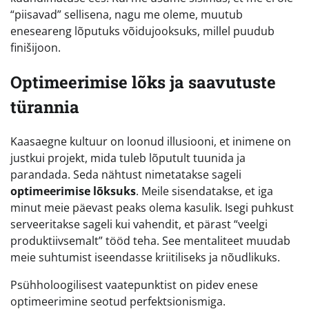
“piisavad” sellisena, nagu me oleme, muutub
eneseareng lõputuks võidujooksuks, millel puudub
finišijoon.
Optimeerimise lõks ja saavutuste
türannia
Kaasaegne kultuur on loonud illusiooni, et inimene on
justkui projekt, mida tuleb lõputult tuunida ja
parandada. Seda nähtust nimetatakse sageli
optimeerimise lõksuks
. Meile sisendatakse, et iga
minut meie päevast peaks olema kasulik. Isegi puhkust
serveeritakse sageli kui vahendit, et pärast “veelgi
produktiivsemalt” tööd teha. See mentaliteet muudab
meie suhtumist iseendasse kriitiliseks ja nõudlikuks.
Psühholoogilisest vaatepunktist on pidev enese
optimeerimine seotud perfektsionismiga.