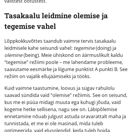
välistest ootustest.
Tasakaalu leidmine olemise ja
tegemise vahel
Lõppkokkuvõttes taandub vaimne tervis tasakaalu
leidmisele kahe seisundi vahel:
tegemine
(doing) ja
olemine
(being). Meie ühiskond on äärmuslikult kaldu
“tegemise” režiimi poole – me lahendame probleeme,
saavutame eesmärke ja liigume punktist A punkti B. See
režiim on vajalik ellujäämiseks ja tööks.
Kuid vaimne taastumine, loovus ja sügav rahulolu
saavad sündida vaid “olemise” režiimis. See on seisund,
kus me ei püüa midagi muuta ega kuhugi jõuda, vaid
kogeme hetke sellisena, nagu see on. Läbipõlemise
ennetamine nõuab julgust astuda oravarattalt maha ja
tunnistada, et me ei ole masinad, mida tuleb
optimeerida, vaid elusolendid, keda tuleb hoida.