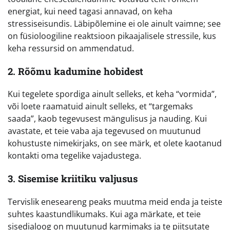
energiat, kui need tagasi annavad, on keha
stressiseisundis. Läbipõlemine ei ole ainult vaimne; see
on füsioloogiline reaktsioon pikaajalisele stressile, kus
keha ressursid on ammendatud.
2. Rõõmu kadumine hobidest
Kui tegelete spordiga ainult selleks, et keha “vormida”,
või loete raamatuid ainult selleks, et “targemaks
saada”, kaob tegevusest mängulisus ja nauding. Kui
avastate, et teie vaba aja tegevused on muutunud
kohustuste nimekirjaks, on see märk, et olete kaotanud
kontakti oma tegelike vajadustega.
3. Sisemise kriitiku valjusus
Tervislik eneseareng peaks muutma meid enda ja teiste
suhtes kaastundlikumaks. Kui aga märkate, et teie
sisedialoog on muutunud karmimaks ja te piitsutate