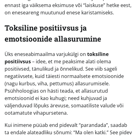
ennast iga väiksema eksimuse või “laiskuse” hetke eest,
on eneseareng muutunud enese karistamiseks.
Toksiline positiivsus ja
emotsioonide allasurumine
Üks eneseabimaailma varjukülgi on
toksiline
positiivsus
– idee, et me peaksime alati olema
positiivsed, tänulikud ja õnnelikud. See viib sageli
negatiivsete, kuid täiesti normaalsete emotsioonide
(nagu kurbus, viha, pettumus) allasurumisele.
Psühholoogias on hästi teada, et allasurutud
emotsioonid ei kao kuhugi; need kuhjuvad ja
väljenduvad lõpuks ärevuse, somaatiliste valude või
ootamatute vihapursetena.
Kui inimene püüab end pidevalt “parandada”, saadab
ta endale alateadliku sõnumi: “Ma olen katki.” See pidev