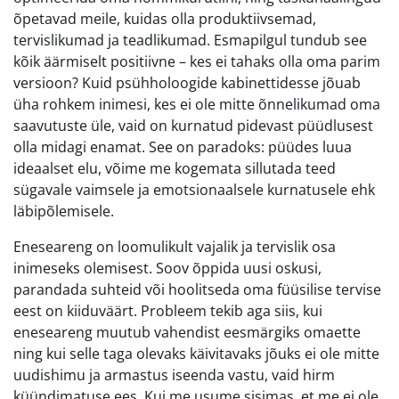
õpetavad meile, kuidas olla produktiivsemad,
tervislikumad ja teadlikumad. Esmapilgul tundub see
kõik äärmiselt positiivne – kes ei tahaks olla oma parim
versioon? Kuid psühholoogide kabinettidesse jõuab
üha rohkem inimesi, kes ei ole mitte õnnelikumad oma
saavutuste üle, vaid on kurnatud pidevast püüdlusest
olla midagi enamat. See on paradoks: püüdes luua
ideaalset elu, võime me kogemata sillutada teed
sügavale vaimsele ja emotsionaalsele kurnatusele ehk
läbipõlemisele.
Eneseareng on loomulikult vajalik ja tervislik osa
inimeseks olemisest. Soov õppida uusi oskusi,
parandada suhteid või hoolitseda oma füüsilise tervise
eest on kiiduväärt. Probleem tekib aga siis, kui
eneseareng muutub vahendist eesmärgiks omaette
ning kui selle taga olevaks käivitavaks jõuks ei ole mitte
uudishimu ja armastus iseenda vastu, vaid hirm
küündimatuse ees. Kui me usume sisimas, et me ei ole