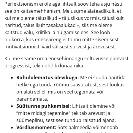
Perfektsionism ei ole aga lihtsalt soov teha asju hästi;
see on kaitsemehhanism. Me usume alateadlikult, et
kui me oleme täiuslikud – täiuslikus vormis, täiuslikult
haritud, täiuslikult tasakaalukad –, siis me oleme
kaitstud valu, kriitika ja hülgamise ees. See loob
olukorra, kus eneseareng ei toimu mitte sisemisest
motivatsioonist, vaid välisest survest ja ärevusest.
Kui me seame oma enesehinnangu sõltuvusse pidevast
progressist, tekib ohtlik dünaamika:
Rahulolematus olevikuga:
Me ei suuda nautida
hetke ega tunda rõõmu saavutatust, sest fookus
on alati sellel, mis on veel tegemata või
parandamata.
Süütunne puhkamisel:
Lihtsalt olemine või
“mitte midagi tegemine” tekitab ärevust ja
süümepiinu, sest see tundub raisatud ajana.
Võrdlusmoment:
Sotsiaalmeedia võimendab