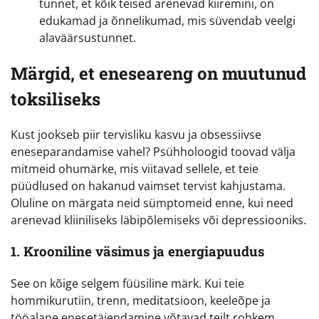
tunnet, et kõik teised arenevad kiiremini, on
edukamad ja õnnelikumad, mis süvendab veelgi
alaväärsustunnet.
Märgid, et eneseareng on muutunud
toksiliseks
Kust jookseb piir tervisliku kasvu ja obsessiivse
eneseparandamise vahel? Psühholoogid toovad välja
mitmeid ohumärke, mis viitavad sellele, et teie
püüdlused on hakanud vaimset tervist kahjustama.
Oluline on märgata neid sümptomeid enne, kui need
arenevad kliiniliseks läbipõlemiseks või depressiooniks.
1. Krooniline väsimus ja energiapuudus
See on kõige selgem füüsiline märk. Kui teie
hommikurutiin, trenn, meditatsioon, keeleõpe ja
tööalane enesetäiendamine võtavad teilt rohkem