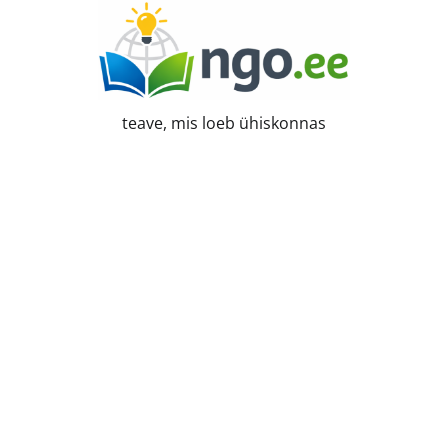
Skip
to
content
teave, mis loeb ühiskonnas