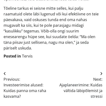
Tõeline tarkus ei seisne mitte selles, kui palju
raamatuid olete läbi lugenud või kui efektiivne on teie
päevakava, vaid oskuses tunda end oma nahas
mugavalt ka siis, kui te pole parasjagu midagi
“kasulikku” tegemas. Võib-olla ongi suurim
enesearengu hüpe see, kui suudate öelda: “Ma olen
täna piisav just sellisena, nagu ma olen,” ja seda
päriselt uskuda.
Posted in
Tervis
Navigeerimine
Previous:
Next:
Investeerimise alused:
Ajaplaneerimine: Kuidas
Kuidas panna oma raha
vältida läbipõlemist ja
kasvama?
stressi