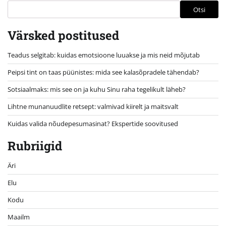
Otsi
Värsked postitused
Teadus selgitab: kuidas emotsioone luuakse ja mis neid mõjutab
Peipsi tint on taas püünistes: mida see kalasõpradele tähendab?
Sotsiaalmaks: mis see on ja kuhu Sinu raha tegelikult läheb?
Lihtne munanuudlite retsept: valmivad kiirelt ja maitsvalt
Kuidas valida nõudepesumasinat? Ekspertide soovitused
Rubriigid
Äri
Elu
Kodu
Maailm