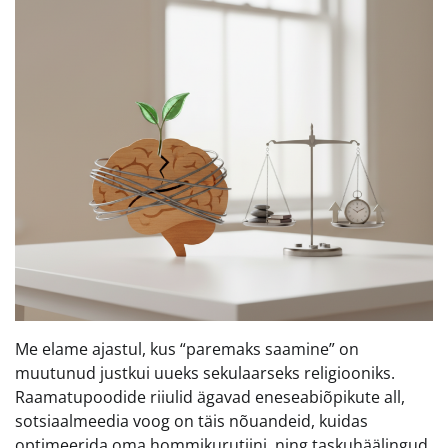
Me elame ajastul, kus “paremaks saamine” on
muutunud justkui uueks sekulaarseks religiooniks.
Raamatupoodide riiulid ägavad eneseabiõpikute all,
sotsiaalmeedia voog on täis nõuandeid, kuidas
optimeerida oma hommikurutiini, ning taskuhäälingud