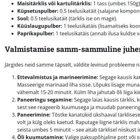
Maisitärklis või kartulitärklis:
1 tass (umbes 150g)
Küpsetuspulber:
0.5 teelusikatäit (salajane kompon
Sool:
0.5 teelusikatäit (tärklis ise on mage).
Küüslaugupulber:
1 teelusikatäis (lisamaitseks koor
Paprikapulber:
1 teelusikatäis (annab ilusa kuldse vä
Valmistamise samm-sammuline juhe
Järgides neid samme täpselt, väldite levinud probleeme na
Ettevalmistus ja marineerimine:
Segage kausis kan
Masseerige marinaad liha sisse. Lõpuks lisage muna j
vähemalt 15-20 minutit. Külm liha jahutab õli liiga k
Paneeringu segamine:
Segage laias kausis tärklis,
sest see reageerib kuumusega ja muudab paneeringu 
Paneerimine:
Tõstke kanatükid ükshaaval tärklisesegu
volt ja külg oleks kaetud. Raputage liigne tärklis mah
seista umbes 5 minutit – see aitab tärklisel niiskust
Õli kuumutamine:
Valige paksupõhjaline pott või sü