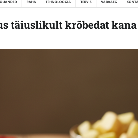
ÕUANDED
RAHA
TEHNOLOOGIA
TERVIS
VABAAEG
KONTA
us täiuslikult krõbedat kana