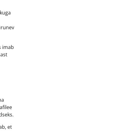
ikuga
purunev
is imab
rast
ma
afilee
dseks.
ab, et