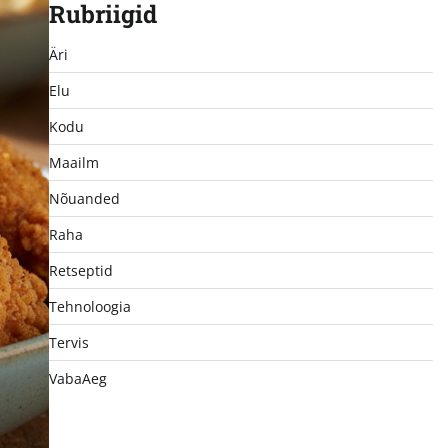
Rubriigid
Äri
Elu
Kodu
Maailm
Nõuanded
Raha
Retseptid
Tehnoloogia
Tervis
VabaAeg