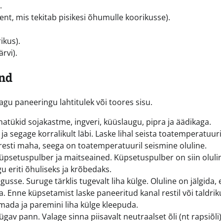
.
ent, mis tekitab pisikesi õhumulle koorikusse).
ikus).
rvi).
nd
gu paneeringu lahtitulek või toores sisu.
atükid sojakastme, ingveri, küüslaugu, pipra ja äädikaga.
a segage korralikult läbi. Laske lihal seista toatemperatuuri
iiresti maha, seega on toatemperatuuril seismine oluline.
 küpsetuspulber ja maitseained. Küpsetuspulber on siin oluli
eriti õhuliseks ja krõbedaks.
sse. Suruge tärklis tugevalt liha külge. Oluline on jälgida, e
a. Enne küpsetamist laske paneeritud kanal restil või taldrik
 imada ja paremini liha külge kleepuda.
gav pann. Valage sinna piisavalt neutraalset õli (nt rapsiõli)