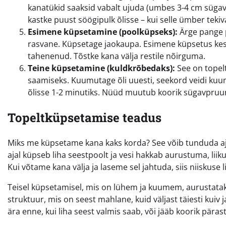
kanatükid saaksid vabalt ujuda (umbes 3-4 cm sügavu
kastke puust söögipulk õlisse – kui selle ümber tekiv
Esimene küpsetamine (poolküpseks):
Ärge pange p
rasvane. Küpsetage jaokaupa. Esimene küpsetus kest
tahenenud. Tõstke kana välja restile nõirguma.
Teine küpsetamine (kuldkrõbedaks):
See on topel
saamiseks. Kuumutage õli uuesti, seekord veidi ku
õlisse 1-2 minutiks. Nüüd muutub koorik sügavpruun
Topeltküpsetamise teadus
Miks me küpsetame kana kaks korda? See võib tunduda aj
ajal küpseb liha seestpoolt ja vesi hakkab aurustuma, liik
Kui võtame kana välja ja laseme sel jahtuda, siis niiskuse 
Teisel küpsetamisel, mis on lühem ja kuumem, aurustatak
struktuur, mis on seest mahlane, kuid väljast täiesti kuiv 
ära enne, kui liha seest valmis saab, või jääb koorik päras