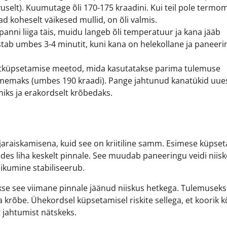
selt). Kuumutage õli 170-175 kraadini. Kui teil pole termom
ad koheselt väikesed mullid, on õli valmis.
anni liiga täis, muidu langeb õli temperatuur ja kana jääb
ab umbes 3-4 minutit, kuni kana on helekollane ja paneeri
tküpsetamise meetod, mida kasutatakse parima tulemuse
umemaks (umbes 190 kraadi). Pange jahtunud kanatükid uues
iks ja erakordselt krõbedaks.
araiskamisena, kuid see on kriitiline samm. Esimese küpse
udes liha keskelt pinnale. See muudab paneeringu veidi niisk
liikumine stabiliseerub.
se see viimane pinnale jäänud niiskus hetkega. Tulemuseks
ja krõbe. Ühekordsel küpsetamisel riskite sellega, et koorik 
t jahtumist nätskeks.