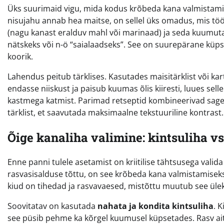
Üks suurimaid vigu, mida kodus krõbeda kana valmistamisel
nisujahu annab hea maitse, on sellel üks omadus, mis tö
(nagu kanast eralduv mahl või marinaad) ja seda kuumut
nätskeks või n-ö “saialaadseks”. See on suurepärane küpse
koorik.
Lahendus peitub tärklises. Kasutades maisitärklist või kart
endasse niiskust ja paisub kuumas õlis kiiresti, luues sell
kastmega katmist. Parimad retseptid kombineerivad sageli 
tärklist, et saavutada maksimaalne tekstuuriline kontrast.
Õige kanaliha valimine: kintsuliha vs
Enne panni tulele asetamist on kriitilise tähtsusega vali
rasvasisalduse tõttu, on see krõbeda kana valmistamiseks 
kiud on tihedad ja rasvavaesed, mistõttu muutub see üle
Soovitatav on kasutada
nahata ja kondita kintsuliha
. 
see püsib pehme ka kõrgel kuumusel küpsetades. Rasv aitab