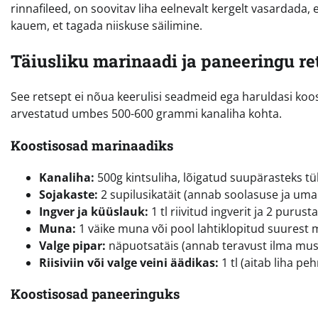
rinnafileed, on soovitav liha eelnevalt kergelt vasardada,
kauem, et tagada niiskuse säilimine.
Täiusliku marinaadi ja paneeringu re
See retsept ei nõua keerulisi seadmeid ega haruldasi ko
arvestatud umbes 500-600 grammi kanaliha kohta.
Koostisosad marinaadiks
Kanaliha:
500g kintsuliha, lõigatud suupärasteks t
Sojakaste:
2 supilusikatäit (annab soolasuse ja uma
Ingver ja küüslauk:
1 tl riivitud ingverit ja 2 puru
Muna:
1 väike muna või pool lahtiklopitud suurest
Valge pipar:
näpuotsatäis (annab teravust ilma must
Riisiviin või valge veini äädikas:
1 tl (aitab liha pe
Koostisosad paneeringuks