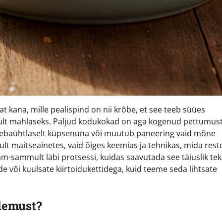
at kana, mille pealispind on nii krõbe, et see teeb süües
atult mahlaseks. Paljud kodukokad on aga kogenud pettumust
a, ebaühtlaselt küpsenuna või muutub paneering vaid mõne
ult maitseainetes, vaid õiges keemias ja tehnikas, mida rest
-sammult läbi protsessi, kuidas saavutada see täiuslik tek
e või kuulsate kiirtoidukettidega, kuid teeme seda lihtsate
ulemust?