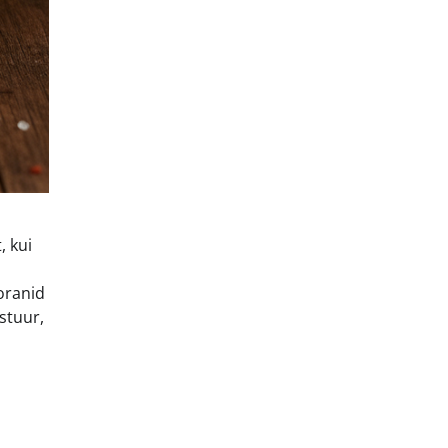
, kui
oranid
stuur,