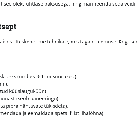
 et see oleks ühtlase paksusega, ning marineerida seda veidi
tsept
ostisosi. Keskendume tehnikale, mis tagab tulemuse. Koguse
ükkideks (umbes 3-4 cm suurused).
mi).
statud küüslauguküünt.
 munast (seob paneeringu).
a pipra nähtavate tükkideta).
hmendada ja eemaldada spetsiifilist lihalõhna).