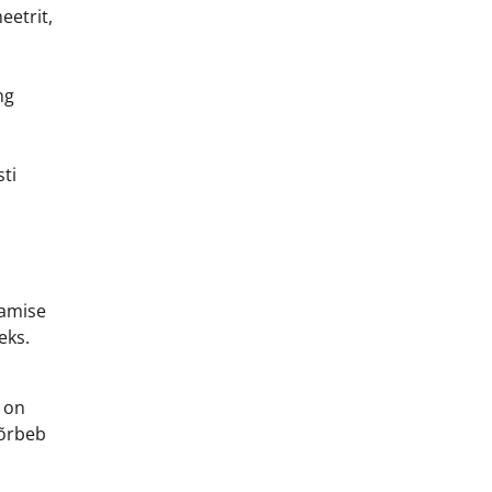
eetrit,
ng
ti
tamise
eks.
 on
kõrbeb