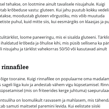
 tehakse, on lootmine ainult tavalisele nisujahule. Kuigi
ötab krõbeduse vastu: gluteen. Kui jahu puutub kokku vedel
atakse, moodustab gluteen võrgustiku, mis võib muutuda
tiste puhul, kuid mitte siis, kui eesmärgiks on klaasjas ja 
ulitärklist, loome paneeringu, mis ei sisalda gluteeni. Tärkl
e ihaldatud krõbeda ja õhulise kihi, mis püsib sellisena ka pä
nisujahu ja tärklist vahekorras 50/50 või kasutavad ainult
 rinnafilee
da õige tooraine. Kuigi rinnafilee on populaarne oma madala
sageli liiga kuiv ja andestab vähem vigu küpsetamisel. Rinn
küpsetamisel (mis on friteerides kerge juhtuma) saepurulaa
Kintsuliha on loomulikult rasvasem ja mahlasem, mis tähend
 samuti maitsetel paremini levida. Kui eelistate siiski