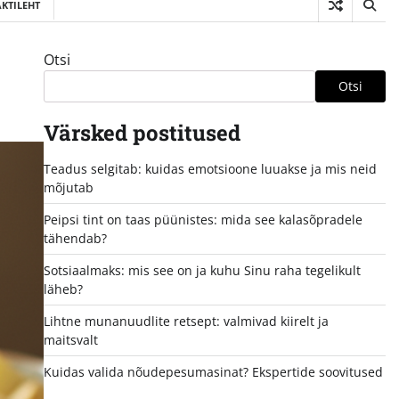
KTILEHT
Otsi
Otsi
Värsked postitused
Teadus selgitab: kuidas emotsioone luuakse ja mis neid
mõjutab
Peipsi tint on taas püünistes: mida see kalasõpradele
tähendab?
Sotsiaalmaks: mis see on ja kuhu Sinu raha tegelikult
läheb?
Lihtne munanuudlite retsept: valmivad kiirelt ja
maitsvalt
Kuidas valida nõudepesumasinat? Ekspertide soovitused