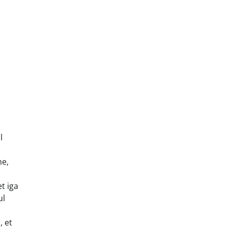
l
ne,
t iga
ul
, et