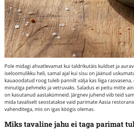
Pole midagi ahvatlevamat kui taldrikutäis kuldset ja aurav
iseloomulikku heli, samal ajal kui sisu on jäänud uskum
kauaoodatud roog tuleb pannilt välja kas liiga rasvasen
minutiga pehmeks ja vetruvaks. Saladus ei peitu mitte ain
on kasutanud aastakümneid. Järgnev juhend viib teid samm
mida tavaliselt seostatakse vaid parimate Aasia restoranid
vahenditega, mis on igas köögis olemas.
Miks tavaline jahu ei taga parimat t