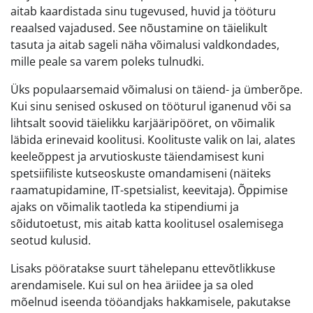
aitab kaardistada sinu tugevused, huvid ja tööturu
reaalsed vajadused. See nõustamine on täielikult
tasuta ja aitab sageli näha võimalusi valdkondades,
mille peale sa varem poleks tulnudki.
Üks populaarsemaid võimalusi on täiend- ja ümberõpe.
Kui sinu senised oskused on tööturul iganenud või sa
lihtsalt soovid täielikku karjääripööret, on võimalik
läbida erinevaid koolitusi. Koolituste valik on lai, alates
keeleõppest ja arvutioskuste täiendamisest kuni
spetsiifiliste kutseoskuste omandamiseni (näiteks
raamatupidamine, IT-spetsialist, keevitaja). Õppimise
ajaks on võimalik taotleda ka stipendiumi ja
sõidutoetust, mis aitab katta koolitusel osalemisega
seotud kulusid.
Lisaks pööratakse suurt tähelepanu ettevõtlikkuse
arendamisele. Kui sul on hea äriidee ja sa oled
mõelnud iseenda tööandjaks hakkamisele, pakutakse