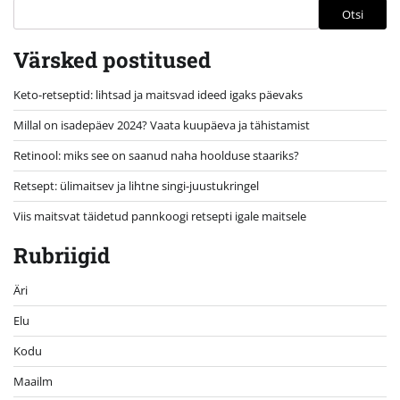
Otsi
Värsked postitused
Keto-retseptid: lihtsad ja maitsvad ideed igaks päevaks
Millal on isadepäev 2024? Vaata kuupäeva ja tähistamist
Retinool: miks see on saanud naha hoolduse staariks?
Retsept: ülimaitsev ja lihtne singi-juustukringel
Viis maitsvat täidetud pannkoogi retsepti igale maitsele
Rubriigid
Äri
Elu
Kodu
Maailm