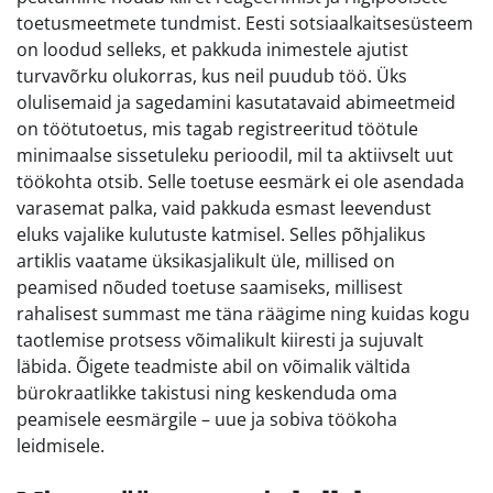
toetusmeetmete tundmist. Eesti sotsiaalkaitsesüsteem
on loodud selleks, et pakkuda inimestele ajutist
turvavõrku olukorras, kus neil puudub töö. Üks
olulisemaid ja sagedamini kasutatavaid abimeetmeid
on töötutoetus, mis tagab registreeritud töötule
minimaalse sissetuleku perioodil, mil ta aktiivselt uut
töökohta otsib. Selle toetuse eesmärk ei ole asendada
varasemat palka, vaid pakkuda esmast leevendust
eluks vajalike kulutuste katmisel. Selles põhjalikus
artiklis vaatame üksikasjalikult üle, millised on
peamised nõuded toetuse saamiseks, millisest
rahalisest summast me täna räägime ning kuidas kogu
taotlemise protsess võimalikult kiiresti ja sujuvalt
läbida. Õigete teadmiste abil on võimalik vältida
bürokraatlikke takistusi ning keskenduda oma
peamisele eesmärgile – uue ja sobiva töökoha
leidmisele.