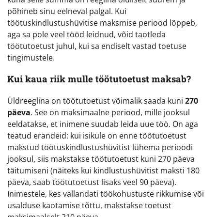
põhineb sinu eelneval palgal. Kui
töötuskindlustushüvitise maksmise periood lõppeb,
aga sa pole veel tööd leidnud, võid taotleda
töötutoetust juhul, kui sa endiselt vastad toetuse
tingimustele.
Kui kaua riik mulle töötutoetust maksab?
Üldreeglina on töötutoetust võimalik saada kuni
270
päeva
. See on maksimaalne periood, mille jooksul
eeldatakse, et inimene suudab leida uue töö. On aga
teatud erandeid: kui isikule on enne töötutoetust
makstud töötuskindlustushüvitist lühema perioodi
jooksul, siis makstakse töötutoetust kuni 270 päeva
täitumiseni (näiteks kui kindlustushüvitist maksti 180
päeva, saab töötutoetust lisaks veel 90 päeva).
Inimestele, kes vallandati töökohustuste rikkumise või
usalduse kaotamise tõttu, makstakse toetust