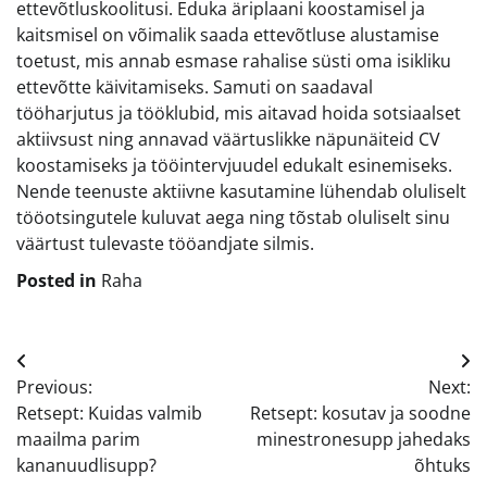
ettevõtluskoolitusi. Eduka äriplaani koostamisel ja
kaitsmisel on võimalik saada ettevõtluse alustamise
toetust, mis annab esmase rahalise süsti oma isikliku
ettevõtte käivitamiseks. Samuti on saadaval
tööharjutus ja tööklubid, mis aitavad hoida sotsiaalset
aktiivsust ning annavad väärtuslikke näpunäiteid CV
koostamiseks ja tööintervjuudel edukalt esinemiseks.
Nende teenuste aktiivne kasutamine lühendab oluliselt
tööotsingutele kuluvat aega ning tõstab oluliselt sinu
väärtust tulevaste tööandjate silmis.
Posted in
Raha
Navigeerimine
Previous:
Next:
Retsept: Kuidas valmib
Retsept: kosutav ja soodne
maailma parim
minestronesupp jahedaks
kananuudlisupp?
õhtuks