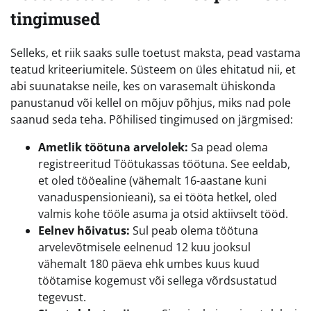
tingimused
Selleks, et riik saaks sulle toetust maksta, pead vastama
teatud kriteeriumitele. Süsteem on üles ehitatud nii, et
abi suunatakse neile, kes on varasemalt ühiskonda
panustanud või kellel on mõjuv põhjus, miks nad pole
saanud seda teha. Põhilised tingimused on järgmised:
Ametlik töötuna arvelolek:
Sa pead olema
registreeritud Töötukassas töötuna. See eeldab,
et oled tööealine (vähemalt 16-aastane kuni
vanaduspensionieani), sa ei tööta hetkel, oled
valmis kohe tööle asuma ja otsid aktiivselt tööd.
Eelnev hõivatus:
Sul peab olema töötuna
arvelevõtmisele eelnenud 12 kuu jooksul
vähemalt 180 päeva ehk umbes kuus kuud
töötamise kogemust või sellega võrdsustatud
tegevust.