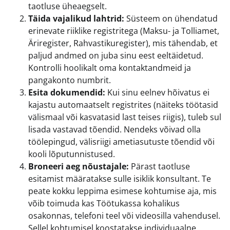
taotluse üheaegselt.
Täida vajalikud lahtrid:
Süsteem on ühendatud
erinevate riiklike registritega (Maksu- ja Tolliamet,
Äriregister, Rahvastikuregister), mis tähendab, et
paljud andmed on juba sinu eest eeltäidetud.
Kontrolli hoolikalt oma kontaktandmeid ja
pangakonto numbrit.
Esita dokumendid:
Kui sinu eelnev hõivatus ei
kajastu automaatselt registrites (näiteks töötasid
välismaal või kasvatasid last teises riigis), tuleb sul
lisada vastavad tõendid. Nendeks võivad olla
töölepingud, välisriigi ametiasutuste tõendid või
kooli lõputunnistused.
Broneeri aeg nõustajale:
Pärast taotluse
esitamist määratakse sulle isiklik konsultant. Te
peate kokku leppima esimese kohtumise aja, mis
võib toimuda kas Töötukassa kohalikus
osakonnas, telefoni teel või videosilla vahendusel.
Sellel kohtumisel koostatakse individuaalne