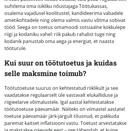
suhtlema oma isikliku nõustajaga Töötukassas,
osalema vajadusel koolitustel, kandideerima vabadele
ametikohtadele ning olema valmis vastu võtma sobivat
tööd. Seega on toetus omamoodi sotsiaalne kokkulepe
riigi ja kodaniku vahel: riik pakub rahalist tuge ning
kodanik panustab oma aega ja energiat, et naasta
tööturule.
Kui suur on töötutoetus ja kuidas
selle maksmine toimub?
Töötutoetuse suurus on kehtestatud riiklikult ja see
vaadatakse regulaarselt üle vastavalt elukalliduse ja
riigieelarve võimalustele. Igal aastal kehtestatakse
töötutoetuse päevamäär. Näiteks on viimastel aastatel
toetuse päevamäär järk-järgult tõusnud, et pakkuda
paremat kaitset inflatsiooni vastu. Toetust arvestatakse
ja makstakse päevade eest – see tähendab, et kuine