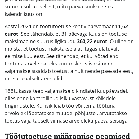
summa sõltub sellest, mitu päeva konkreetses
kalendrikuus on.
Aastal 2024 on töötutoetuse kehtiv päevamäär
11,62
eurot
. See tähendab, et 31 päevaga kuus on toetuse
maksimaalne suurus ligikaudu
360,22 eurot
. Oluline on
mõista, et toetust makstakse alati tagasiulatuvalt
eelmise kuu eest. See tähendab, et kui võtad end
töötuna arvele näiteks kuu keskel, siis esimene
väljamakse sisaldab toetust ainult nende päevade eest,
mil sa reaalselt arvel olid.
Töötukassa teeb väljamakseid kindlatel kuupäevadel,
olles enne kontrollinud isiku vastavust kõikidele
tingimustele. Kui isik leiab töö või tema töötuna
arvelolek lõpetatakse muudel põhjustel, arvutatakse
toetus välja täpselt viimase arveloleku päeva seisuga.
Töötutoetuse määramise peamised