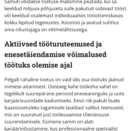
Samuti võidakse toetuse maksmine peatada, kui sa
keeldud mõjuva põhjuseta sulle pakutud sobivast tööst
või keeldud osalemast individuaalses tööotsimiskavas
kokku lepitud tegevustes. Koostöö ja avatud suhtlus
oma nõustajaga on võtmetähtsusega.
Aktiivsed tööturuteenused ja
enesetäiendamise võimalused
töötuks olemise ajal
Pelgalt rahaline toetus on vaid üks osa töötuks jäänud
inimese aitamisest. Ooteaeg kahe töökoha vahel on
tegelikult suurepärane periood enesearenguks ja uute
karjäärisuundade kaalumiseks. Eesti riik pakub lisaks
baassissetuleku tagamisele laialdast valikut teenuseid,
mis on suunatud just töölesaamise tõenäosuse
suurendamisele. Esimene samm on alati
karjäärinõustamine, kus professionaalne spetsialist