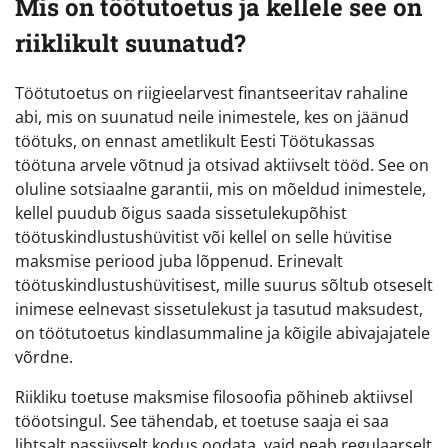
Mis on töötutoetus ja kellele see on
riiklikult suunatud?
Töötutoetus on riigieelarvest finantseeritav rahaline
abi, mis on suunatud neile inimestele, kes on jäänud
töötuks, on ennast ametlikult Eesti Töötukassas
töötuna arvele võtnud ja otsivad aktiivselt tööd. See on
oluline sotsiaalne garantii, mis on mõeldud inimestele,
kellel puudub õigus saada sissetulekupõhist
töötuskindlustushüvitist või kellel on selle hüvitise
maksmise periood juba lõppenud. Erinevalt
töötuskindlustushüvitisest, mille suurus sõltub otseselt
inimese eelnevast sissetulekust ja tasutud maksudest,
on töötutoetus kindlasummaline ja kõigile abivajajatele
võrdne.
Riikliku toetuse maksmise filosoofia põhineb aktiivsel
tööotsingul. See tähendab, et toetuse saaja ei saa
lihtsalt passiivselt kodus oodata, vaid peab regulaarselt