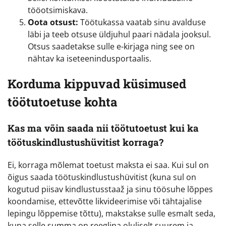
tööotsimiskava.
Oota otsust:
Töötukassa vaatab sinu avalduse
läbi ja teeb otsuse üldjuhul paari nädala jooksul.
Otsus saadetakse sulle e-kirjaga ning see on
nähtav ka iseteenindusportaalis.
Korduma kippuvad küsimused
töötutoetuse kohta
Kas ma võin saada nii töötutoetust kui ka
töötuskindlustushüvitist korraga?
Ei, korraga mõlemat toetust maksta ei saa. Kui sul on
õigus saada töötuskindlustushüvitist (kuna sul on
kogutud piisav kindlustusstaaž ja sinu töösuhe lõppes
koondamise, ettevõtte likvideerimise või tähtajalise
lepingu lõppemise tõttu), makstakse sulle esmalt seda,
kuna selle summa on reeglina oluliselt suurem ja