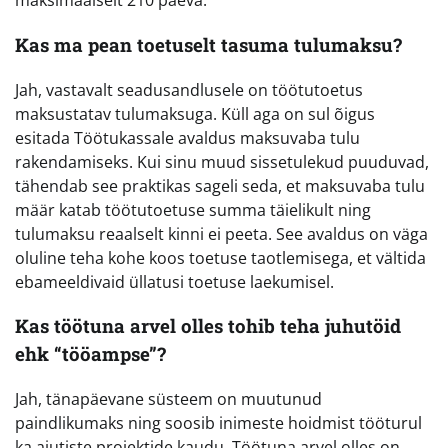
maksimaalselt 210 päeva.
Kas ma pean toetuselt tasuma tulumaksu?
Jah, vastavalt seadusandlusele on töötutoetus
maksustatav tulumaksuga. Küll aga on sul õigus
esitada Töötukassale avaldus maksuvaba tulu
rakendamiseks. Kui sinu muud sissetulekud puuduvad,
tähendab see praktikas sageli seda, et maksuvaba tulu
määr katab töötutoetuse summa täielikult ning
tulumaksu reaalselt kinni ei peeta. See avaldus on väga
oluline teha kohe koos toetuse taotlemisega, et vältida
ebameeldivaid üllatusi toetuse laekumisel.
Kas töötuna arvel olles tohib teha juhutöid
ehk “tööampse”?
Jah, tänapäevane süsteem on muutunud
paindlikumaks ning soosib inimeste hoidmist tööturul
ka ajutiste projektide kaudu. Töötuna arvel olles on