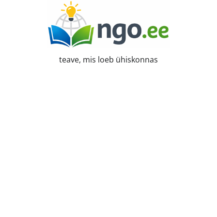
Skip
to
content
teave, mis loeb ühiskonnas