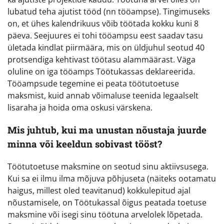
lubatud teha ajutist tööd (nn tööampse). Tingimuseks
on, et ühes kalendrikuus võib töötada kokku kuni 8
päeva. Seejuures ei tohi tööampsu eest saadav tasu
ületada kindlat piirmäära, mis on üldjuhul seotud 40
protsendiga kehtivast töötasu alammäärast. Väga
oluline on iga tööamps Töötukassas deklareerida.
Tööampsude tegemine ei peata töötutoetuse
maksmist, kuid annab võimaluse teenida legaalselt
lisaraha ja hoida oma oskusi värskena.
Mis juhtub, kui ma unustan nõustaja juurde
minna või keeldun sobivast tööst?
Töötutoetuse maksmine on seotud sinu aktiivsusega.
Kui sa ei ilmu ilma mõjuva põhjuseta (näiteks ootamatu
haigus, millest oled teavitanud) kokkulepitud ajal
nõustamisele, on Töötukassal õigus peatada toetuse
maksmine või isegi sinu töötuna arvelolek lõpetada.