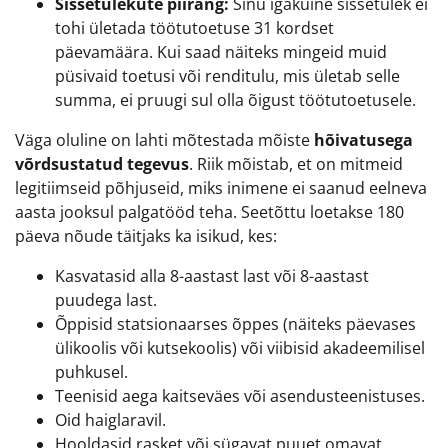
Sissetulekute piirang:
Sinu igakuine sissetulek ei
tohi ületada töötutoetuse 31 kordset
päevamäära. Kui saad näiteks mingeid muid
püsivaid toetusi või renditulu, mis ületab selle
summa, ei pruugi sul olla õigust töötutoetusele.
Väga oluline on lahti mõtestada mõiste
hõivatusega
võrdsustatud tegevus
. Riik mõistab, et on mitmeid
legitiimseid põhjuseid, miks inimene ei saanud eelneva
aasta jooksul palgatööd teha. Seetõttu loetakse 180
päeva nõude täitjaks ka isikud, kes:
Kasvatasid alla 8-aastast last või 8-aastast
puudega last.
Õppisid statsionaarses õppes (näiteks päevases
ülikoolis või kutsekoolis) või viibisid akadeemilisel
puhkusel.
Teenisid aega kaitseväes või asendusteenistuses.
Oid haiglaravil.
Hooldasid rasket või sügavat puuet omavat