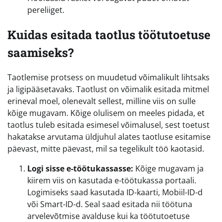
pereliiget.
Kuidas esitada taotlus töötutoetuse
saamiseks?
Taotlemise protsess on muudetud võimalikult lihtsaks
ja ligipääsetavaks. Taotlust on võimalik esitada mitmel
erineval moel, olenevalt sellest, milline viis on sulle
kõige mugavam. Kõige olulisem on meeles pidada, et
taotlus tuleb esitada esimesel võimalusel, sest toetust
hakatakse arvutama üldjuhul alates taotluse esitamise
päevast, mitte päevast, mil sa tegelikult töö kaotasid.
Logi sisse e-töötukassasse:
Kõige mugavam ja
kiirem viis on kasutada e-töötukassa portaali.
Logimiseks saad kasutada ID-kaarti, Mobiil-ID-d
või Smart-ID-d. Seal saad esitada nii töötuna
arvelevõtmise avalduse kui ka töötutoetuse