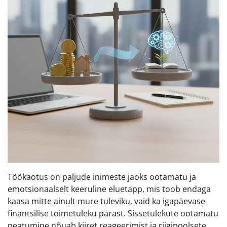
Töökaotus on paljude inimeste jaoks ootamatu ja
emotsionaalselt keeruline eluetapp, mis toob endaga
kaasa mitte ainult mure tuleviku, vaid ka igapäevase
finantsilise toimetuleku pärast. Sissetulekute ootamatu
peatumine nõuab kiiret reageerimist ja riigipoolsete