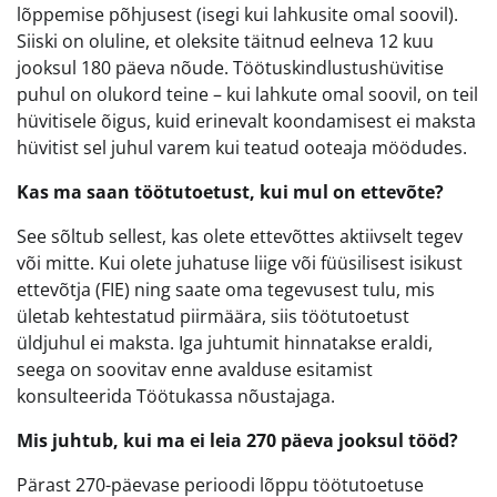
lõppemise põhjusest (isegi kui lahkusite omal soovil).
Siiski on oluline, et oleksite täitnud eelneva 12 kuu
jooksul 180 päeva nõude. Töötuskindlustushüvitise
puhul on olukord teine – kui lahkute omal soovil, on teil
hüvitisele õigus, kuid erinevalt koondamisest ei maksta
hüvitist sel juhul varem kui teatud ooteaja möödudes.
Kas ma saan töötutoetust, kui mul on ettevõte?
See sõltub sellest, kas olete ettevõttes aktiivselt tegev
või mitte. Kui olete juhatuse liige või füüsilisest isikust
ettevõtja (FIE) ning saate oma tegevusest tulu, mis
ületab kehtestatud piirmäära, siis töötutoetust
üldjuhul ei maksta. Iga juhtumit hinnatakse eraldi,
seega on soovitav enne avalduse esitamist
konsulteerida Töötukassa nõustajaga.
Mis juhtub, kui ma ei leia 270 päeva jooksul tööd?
Pärast 270-päevase perioodi lõppu töötutoetuse