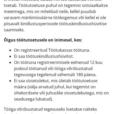
toetab. Töötutoetuse puhul on tegemist sotsiaalkaitse
meetmega, mis on mõeldud neile, kellel puudub
varasem märkimisväärne töökogemus või kellel ei ole
piisavalt kindlustusperioode töötuskindlustushüvitise
saamiseks.
Õigus töötutoetusele on inimesel, kes:
On registreeritud Töötukassas töötuna.
Ei saa töötuskindlustushüvitist.
On töötuna registreerimisele eelnenud 12 kuu
jooksul töötanud või tööga võrdsustatud
tegevusega tegelenud vähemalt 180 päeva.
Ei saa sissetulekut, mis ületab töötutoetuse
määra (välja arvatud juhul, kui tegemist on
ühekordsete või juhuslike sissetulekutega, mis on
seadusega lubatud).
Tööga võrdsustatud tegevuseks loetakse näiteks