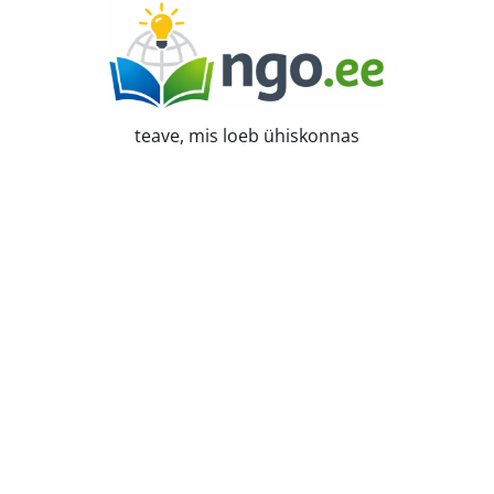
Skip
to
content
teave, mis loeb ühiskonnas