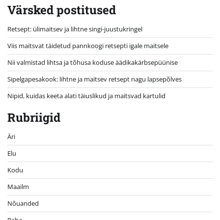
Värsked postitused
Retsept: ülimaitsev ja lihtne singi-juustukringel
Viis maitsvat täidetud pannkoogi retsepti igale maitsele
Nii valmistad lihtsa ja tõhusa koduse äädikakärbsepüünise
Sipelgapesakook: lihtne ja maitsev retsept nagu lapsepõlves
Nipid, kuidas keeta alati täiuslikud ja maitsvad kartulid
Rubriigid
Äri
Elu
Kodu
Maailm
Nõuanded
Raha