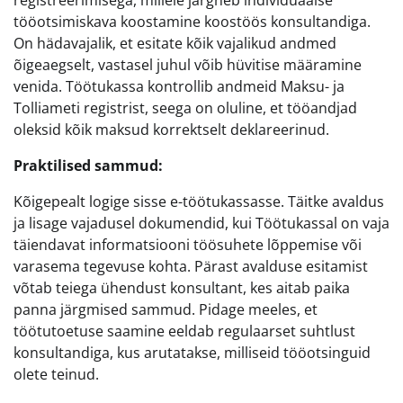
registreerimisega, millele järgneb individuaalse
tööotsimiskava koostamine koostöös konsultandiga.
On hädavajalik, et esitate kõik vajalikud andmed
õigeaegselt, vastasel juhul võib hüvitise määramine
venida. Töötukassa kontrollib andmeid Maksu- ja
Tolliameti registrist, seega on oluline, et tööandjad
oleksid kõik maksud korrektselt deklareerinud.
Praktilised sammud:
Kõigepealt logige sisse e-töötukassasse. Täitke avaldus
ja lisage vajadusel dokumendid, kui Töötukassal on vaja
täiendavat informatsiooni töösuhete lõppemise või
varasema tegevuse kohta. Pärast avalduse esitamist
võtab teiega ühendust konsultant, kes aitab paika
panna järgmised sammud. Pidage meeles, et
töötutoetuse saamine eeldab regulaarset suhtlust
konsultandiga, kus arutatakse, milliseid tööotsinguid
olete teinud.