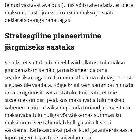
teinud vastavat avaldust), mis võib tähendada, et olete
maksnud aasta jooksul rohkem maksu ja saate
deklaratsiooniga raha tagasi.
Strateegiline planeerimine
järgmiseks aastaks
Selleks, et vältida ebameeldivaid üllatusi tulumaksu
juurdemaksmise näol ja maksimeerida oma
seaduslikku tagastust, on mõistlik oma rahaasjad aasta
alguses üle vaadata. Kõige kriitilisem samm on hinnata
oma prognoositavat aastatulu. Kui teate, et teie
sissetulek on piiri peal, kus maksuvaba tulu hakkab
vähenema, on turvalisem paluda tööandjal arvestada
maksuvaba tulu nulliga või väiksemas summas kui
maksimum. See tähendab küll igakuiselt veidi
väiksemat kättesaadavat palka, kuid garanteerib aasta
lõpus pigem tagastuse kui võlanõude.