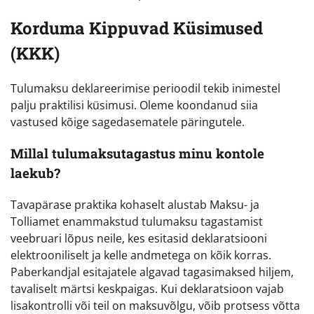
Korduma Kippuvad Küsimused
(KKK)
Tulumaksu deklareerimise perioodil tekib inimestel
palju praktilisi küsimusi. Oleme koondanud siia
vastused kõige sagedasematele päringutele.
Millal tulumaksutagastus minu kontole
laekub?
Tavapärase praktika kohaselt alustab Maksu- ja
Tolliamet enammakstud tulumaksu tagastamist
veebruari lõpus neile, kes esitasid deklaratsiooni
elektrooniliselt ja kelle andmetega on kõik korras.
Paberkandjal esitajatele algavad tagasimaksed hiljem,
tavaliselt märtsi keskpaigas. Kui deklaratsioon vajab
lisakontrolli või teil on maksuvõlgu, võib protsess võtta