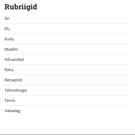
Rubriigid
Äri
Elu
Kodu
Maailm
Nõuanded
Raha
Retseptid
Tehnoloogia
Tervis
VabaAeg