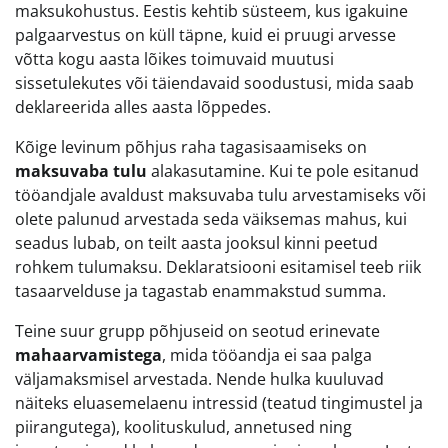
maksukohustus. Eestis kehtib süsteem, kus igakuine
palgaarvestus on küll täpne, kuid ei pruugi arvesse
võtta kogu aasta lõikes toimuvaid muutusi
sissetulekutes või täiendavaid soodustusi, mida saab
deklareerida alles aasta lõppedes.
Kõige levinum põhjus raha tagasisaamiseks on
maksuvaba tulu
alakasutamine. Kui te pole esitanud
tööandjale avaldust maksuvaba tulu arvestamiseks või
olete palunud arvestada seda väiksemas mahus, kui
seadus lubab, on teilt aasta jooksul kinni peetud
rohkem tulumaksu. Deklaratsiooni esitamisel teeb riik
tasaarvelduse ja tagastab enammakstud summa.
Teine suur grupp põhjuseid on seotud erinevate
mahaarvamistega
, mida tööandja ei saa palga
väljamaksmisel arvestada. Nende hulka kuuluvad
näiteks eluasemelaenu intressid (teatud tingimustel ja
piirangutega), koolituskulud, annetused ning