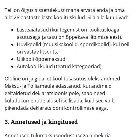
Teil on õigus sissetulekust maha arvata enda ja oma
alla 26-aastaste laste koolituskulud. Siia alla kuuluvad:
Lasteaiatasud (kui tegemist on koolitusloaga
asutusega ja tasu on õppekava läbimise eest).
Huvikoolid (muusikakoolid, spordikoolid), kui neil
on vastav litsents.
Ülikooli õppemaksud.
Autokooli kulud (teatud kategooriad).
Oluline on jälgida, et koolitusasutus oleks andmed
Maksu- ja Tolliametile edastanud. Kui andmeid
eeltäidetud deklaratsioonis pole, saab need
kuludokumentide alusel ise lisada, kuid see võib
pikendada deklaratsiooni kontrollimise aega.
3. Annetused ja kingitused
Annetused tulumaksusoodustusega nimekirja