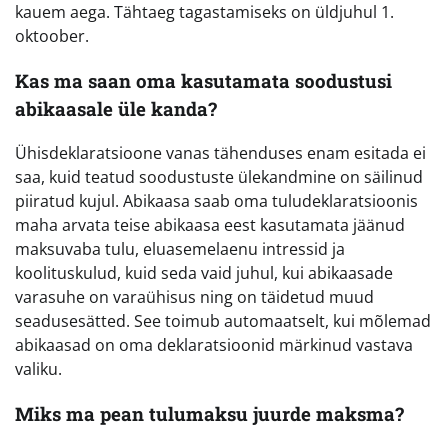
kauem aega. Tähtaeg tagastamiseks on üldjuhul 1.
oktoober.
Kas ma saan oma kasutamata soodustusi
abikaasale üle kanda?
Ühisdeklaratsioone vanas tähenduses enam esitada ei
saa, kuid teatud soodustuste ülekandmine on säilinud
piiratud kujul. Abikaasa saab oma tuludeklaratsioonis
maha arvata teise abikaasa eest kasutamata jäänud
maksuvaba tulu, eluasemelaenu intressid ja
koolituskulud, kuid seda vaid juhul, kui abikaasade
varasuhe on varaühisus ning on täidetud muud
seadusesätted. See toimub automaatselt, kui mõlemad
abikaasad on oma deklaratsioonid märkinud vastava
valiku.
Miks ma pean tulumaksu juurde maksma?