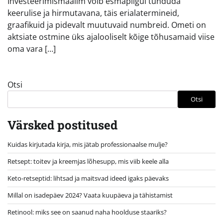
Investeerimismaailm võib esmapilgul tunduda
keerulise ja hirmutavana, täis erialatermineid,
graafikuid ja pidevalt muutuvaid numbreid. Ometi on
aktsiate ostmine üks ajalooliselt kõige tõhusamaid viise
oma vara […]
Otsi
Otsi
Värsked postitused
Kuidas kirjutada kirja, mis jätab professionaalse mulje?
Retsept: toitev ja kreemjas lõhesupp, mis viib keele alla
Keto-retseptid: lihtsad ja maitsvad ideed igaks päevaks
Millal on isadepäev 2024? Vaata kuupäeva ja tähistamist
Retinool: miks see on saanud naha hoolduse staariks?