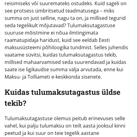
reisimiseks või suuremateks ostudeks. Kuid sageli on
see protsess ümbritsetud teadmatusega – miks
summa on just selline, nagu ta on, ja millised tegurid
seda tegelikult mõjutavad? Tulumaksutagastuse
suuruse mõistmine ei nõua ilmtingimata
raamatupidaja haridust, kuid see eeldab Eesti
maksusüsteemi põhiloogika tundmist. Selles juhendis
vaatame süvitsi, kuidas tulumaksutagastus tekib,
millised mahaarvamised seda suurendavad ja kuidas
saate ise ligikaudse summa välja arvutada, enne kui
Maksu- ja Tolliameti e-keskkonda sisenete.
Kuidas tulumaksutagastus üldse
tekib?
Tulumaksutagastuse olemus peitub erinevuses selle
vahel, kui palju tulumaksu on teilt aasta jooksul kinni
peetud ja kui suur on teie tegelik aastane