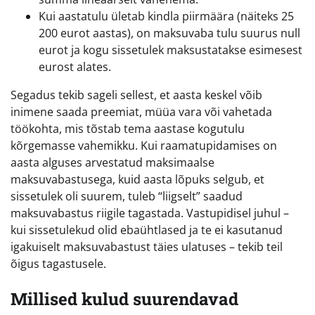
Kui aastatulu ületab kindla piirmäära (näiteks 25
200 eurot aastas), on maksuvaba tulu suurus null
eurot ja kogu sissetulek maksustatakse esimesest
eurost alates.
Segadus tekib sageli sellest, et aasta keskel võib
inimene saada preemiat, müüa vara või vahetada
töökohta, mis tõstab tema aastase kogutulu
kõrgemasse vahemikku. Kui raamatupidamises on
aasta alguses arvestatud maksimaalse
maksuvabastusega, kuid aasta lõpuks selgub, et
sissetulek oli suurem, tuleb “liigselt” saadud
maksuvabastus riigile tagastada. Vastupidisel juhul –
kui sissetulekud olid ebaühtlased ja te ei kasutanud
igakuiselt maksuvabastust täies ulatuses – tekib teil
õigus tagastusele.
Millised kulud suurendavad