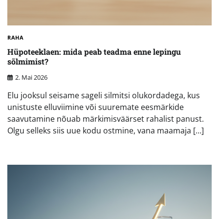
RAHA
Hüpoteeklaen: mida peab teadma enne lepingu
sõlmimist?
2. Mai 2026
Elu jooksul seisame sageli silmitsi olukordadega, kus
unistuste elluviimine või suuremate eesmärkide
saavutamine nõuab märkimisväärset rahalist panust.
Olgu selleks siis uue kodu ostmine, vana maamaja […]