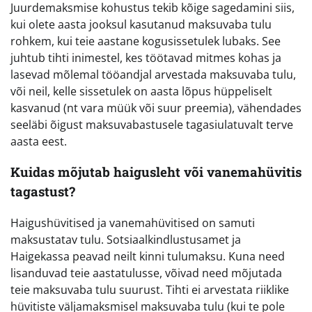
Juurdemaksmise kohustus tekib kõige sagedamini siis,
kui olete aasta jooksul kasutanud maksuvaba tulu
rohkem, kui teie aastane kogusissetulek lubaks. See
juhtub tihti inimestel, kes töötavad mitmes kohas ja
lasevad mõlemal tööandjal arvestada maksuvaba tulu,
või neil, kelle sissetulek on aasta lõpus hüppeliselt
kasvanud (nt vara müük või suur preemia), vähendades
seeläbi õigust maksuvabastusele tagasiulatuvalt terve
aasta eest.
Kuidas mõjutab haigusleht või vanemahüvitis
tagastust?
Haigushüvitised ja vanemahüvitised on samuti
maksustatav tulu. Sotsiaalkindlustusamet ja
Haigekassa peavad neilt kinni tulumaksu. Kuna need
lisanduvad teie aastatulusse, võivad need mõjutada
teie maksuvaba tulu suurust. Tihti ei arvestata riiklike
hüvitiste väljamaksmisel maksuvaba tulu (kui te pole