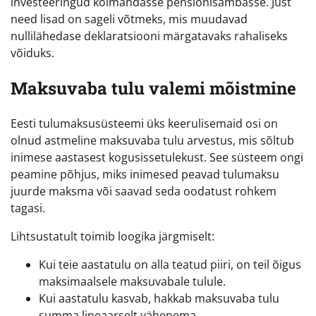
investeeringud kolmandasse pensionisambasse. Just
need lisad on sageli võtmeks, mis muudavad
nullilähedase deklaratsiooni märgatavaks rahaliseks
võiduks.
Maksuvaba tulu valemi mõistmine
Eesti tulumaksusüsteemi üks keerulisemaid osi on
olnud astmeline maksuvaba tulu arvestus, mis sõltub
inimese aastasest kogusissetulekust. See süsteem ongi
peamine põhjus, miks inimesed peavad tulumaksu
juurde maksma või saavad seda oodatust rohkem
tagasi.
Lihtsustatult toimib loogika järgmiselt:
Kui teie aastatulu on alla teatud piiri, on teil õigus
maksimaalsele maksuvabale tulule.
Kui aastatulu kasvab, hakkab maksuvaba tulu
summa lineaarselt vähenema.