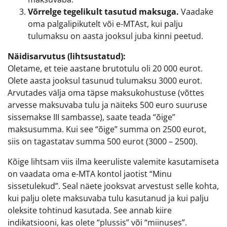
Võrrelge tegelikult tasutud maksuga.
Vaadake
oma palgalipikutelt või e-MTAst, kui palju
tulumaksu on aasta jooksul juba kinni peetud.
Näidisarvutus (lihtsustatud):
Oletame, et teie aastane brutotulu oli 20 000 eurot.
Olete aasta jooksul tasunud tulumaksu 3000 eurot.
Arvutades välja oma täpse maksukohustuse (võttes
arvesse maksuvaba tulu ja näiteks 500 euro suuruse
sissemakse III sambasse), saate teada “õige”
maksusumma. Kui see “õige” summa on 2500 eurot,
siis on tagastatav summa 500 eurot (3000 – 2500).
Kõige lihtsam viis ilma keeruliste valemite kasutamiseta
on vaadata oma e-MTA kontol jaotist “Minu
sissetulekud”. Seal näete jooksvat arvestust selle kohta,
kui palju olete maksuvaba tulu kasutanud ja kui palju
oleksite tohtinud kasutada. See annab kiire
indikatsiooni, kas olete “plussis” või “miinuses”.