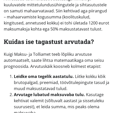
kuuluvatele mittetulundusühingutele ja sihtasutustele
on samuti mahaarvatavad. Siin kehtivad aga piirangud
– mahaarvamiste kogusumma (koolituskulud,
kingitused, annetused kokku) ei tohi ületada 1200 eurot
maksumaksja kohta ega 50% maksustatavast tulust.
Kuidas ise tagastust arvutada?
Kuigi Maksu- ja Tolliamet teeb lõpliku arvutuse
automaatselt, saate lihtsa matemaatikaga oma seisu
prognoosida. Arvutuskäik koosneb kolmest etapist:
Leidke oma tegelik aastatulu.
Liitke kokku kõik
brutopalgad, preemiad, töövõtulepingute tasud ja
muud maksustatavad tulud.
Arvutage lubatud maksuvaba tulu.
Kasutage
kehtivat valemit (sõltuvalt aastast ja sissetuleku
suurusest), et leida summa, mis peaks olema
maksuvaba.