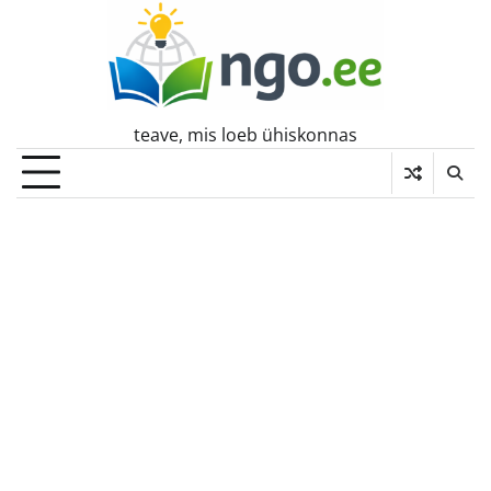
Skip
to
content
teave, mis loeb ühiskonnas