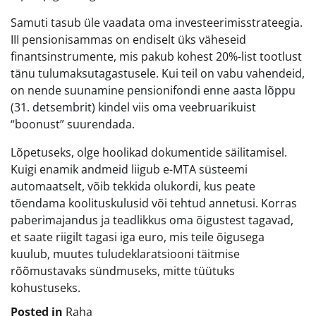
Samuti tasub üle vaadata oma investeerimisstrateegia.
III pensionisammas on endiselt üks väheseid
finantsinstrumente, mis pakub kohest 20%-list tootlust
tänu tulumaksutagastusele. Kui teil on vabu vahendeid,
on nende suunamine pensionifondi enne aasta lõppu
(31. detsembrit) kindel viis oma veebruarikuist
“boonust” suurendada.
Lõpetuseks, olge hoolikad dokumentide säilitamisel.
Kuigi enamik andmeid liigub e-MTA süsteemi
automaatselt, võib tekkida olukordi, kus peate
tõendama koolituskulusid või tehtud annetusi. Korras
paberimajandus ja teadlikkus oma õigustest tagavad,
et saate riigilt tagasi iga euro, mis teile õigusega
kuulub, muutes tuludeklaratsiooni täitmise
rõõmustavaks sündmuseks, mitte tüütuks
kohustuseks.
Posted in
Raha