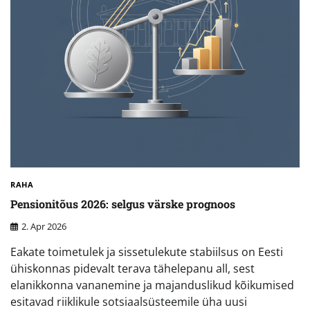
RAHA
Pensionitõus 2026: selgus värske prognoos
2. Apr 2026
Eakate toimetulek ja sissetulekute stabiilsus on Eesti
ühiskonnas pidevalt terava tähelepanu all, sest
elanikkonna vananemine ja majanduslikud kõikumised
esitavad riiklikule sotsiaalsüsteemile üha uusi