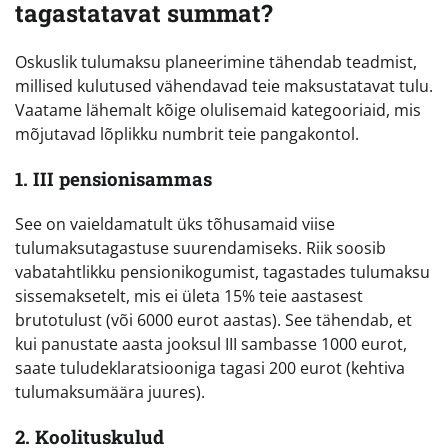
tagastatavat summat?
Oskuslik tulumaksu planeerimine tähendab teadmist,
millised kulutused vähendavad teie maksustatavat tulu.
Vaatame lähemalt kõige olulisemaid kategooriaid, mis
mõjutavad lõplikku numbrit teie pangakontol.
1. III pensionisammas
See on vaieldamatult üks tõhusamaid viise
tulumaksutagastuse suurendamiseks. Riik soosib
vabatahtlikku pensionikogumist, tagastades tulumaksu
sissemaksetelt, mis ei ületa 15% teie aastasest
brutotulust (või 6000 eurot aastas). See tähendab, et
kui panustate aasta jooksul III sambasse 1000 eurot,
saate tuludeklaratsiooniga tagasi 200 eurot (kehtiva
tulumaksumäära juures).
2. Koolituskulud