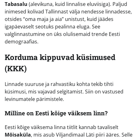
Tabasalu
(alevikuna, kuid linnalise eluviisiga). Paljud
inimesed kolivad Tallinnast välja nendesse linnadesse,
otsides “oma maja ja aia” unistust, kuid jäädes
igapäevaselt seotuks pealinna eluga. See
valglinnastumine on üks olulisemaid trende Eesti
demograafias.
Korduma kippuvad küsimused
(KKK)
Linnade suuruse ja rahvastiku kohta tekib tihti
küsimusi, mis vajavad selgitamist. Siin on vastused
levinumatele pärimistele.
Milline on Eesti kõige väiksem linn?
Eesti kõige väiksema linna tiitlit kannab tavaliselt
Mõisaküla
, mis asub Viljandimaal Läti piiri ääres. Selle