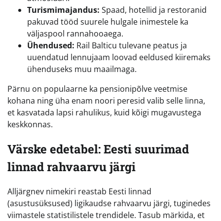
Turismimajandus:
Spaad, hotellid ja restoranid
pakuvad tööd suurele hulgale inimestele ka
väljaspool rannahooaega.
Ühendused:
Rail Balticu tulevane peatus ja
uuendatud lennujaam loovad eeldused kiiremaks
ühenduseks muu maailmaga.
Pärnu on populaarne ka pensionipõlve veetmise
kohana ning üha enam noori peresid valib selle linna,
et kasvatada lapsi rahulikus, kuid kõigi mugavustega
keskkonnas.
Värske edetabel: Eesti suurimad
linnad rahvaarvu järgi
Alljärgnev nimekiri reastab Eesti linnad
(asustusüksused) ligikaudse rahvaarvu järgi, tuginedes
viimastele statistilistele trendidele. Tasub märkida, et