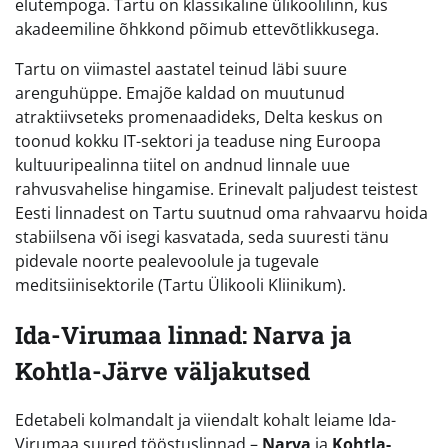
elutempoga. Tartu on klassikaline ülikoolilinn, kus
akadeemiline õhkkond põimub ettevõtlikkusega.
Tartu on viimastel aastatel teinud läbi suure
arenguhüppe. Emajõe kaldad on muutunud
atraktiivseteks promenaadideks, Delta keskus on
toonud kokku IT-sektori ja teaduse ning Euroopa
kultuuripealinna tiitel on andnud linnale uue
rahvusvahelise hingamise. Erinevalt paljudest teistest
Eesti linnadest on Tartu suutnud oma rahvaarvu hoida
stabiilsena või isegi kasvatada, seda suuresti tänu
pidevale noorte pealevoolule ja tugevale
meditsiinisektorile (Tartu Ülikooli Kliinikum).
Ida-Virumaa linnad: Narva ja
Kohtla-Järve väljakutsed
Edetabeli kolmandalt ja viiendalt kohalt leiame Ida-
Virumaa suured tööstuslinnad –
Narva
ja
Kohtla-