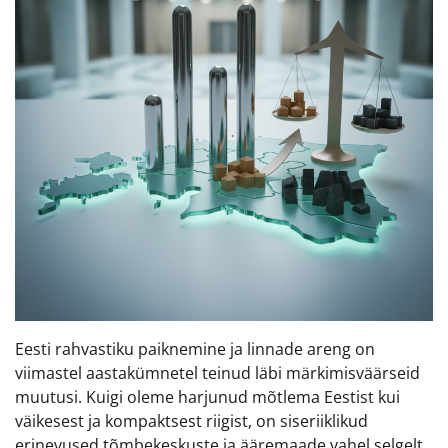
Eesti rahvastiku paiknemine ja linnade areng on
viimastel aastakümnetel teinud läbi märkimisväärseid
muutusi. Kuigi oleme harjunud mõtlema Eestist kui
väikesest ja kompaktsest riigist, on siseriiklikud
erinevused tõmbekeskuste ja ääremaade vahel selgelt