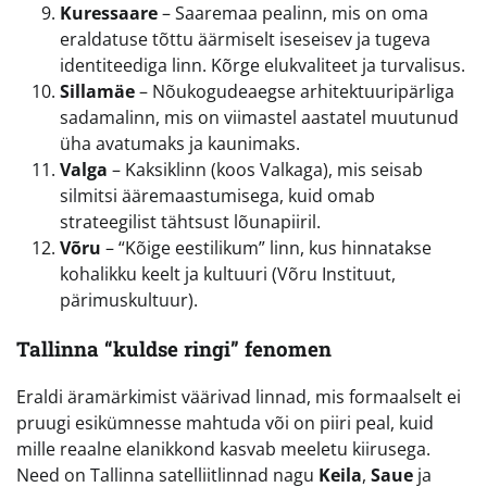
Kuressaare
– Saaremaa pealinn, mis on oma
eraldatuse tõttu äärmiselt iseseisev ja tugeva
identiteediga linn. Kõrge elukvaliteet ja turvalisus.
Sillamäe
– Nõukogudeaegse arhitektuuripärliga
sadamalinn, mis on viimastel aastatel muutunud
üha avatumaks ja kaunimaks.
Valga
– Kaksiklinn (koos Valkaga), mis seisab
silmitsi ääremaastumisega, kuid omab
strateegilist tähtsust lõunapiiril.
Võru
– “Kõige eestilikum” linn, kus hinnatakse
kohalikku keelt ja kultuuri (Võru Instituut,
pärimuskultuur).
Tallinna “kuldse ringi” fenomen
Eraldi äramärkimist väärivad linnad, mis formaalselt ei
pruugi esikümnesse mahtuda või on piiri peal, kuid
mille reaalne elanikkond kasvab meeletu kiirusega.
Need on Tallinna satelliitlinnad nagu
Keila
,
Saue
ja