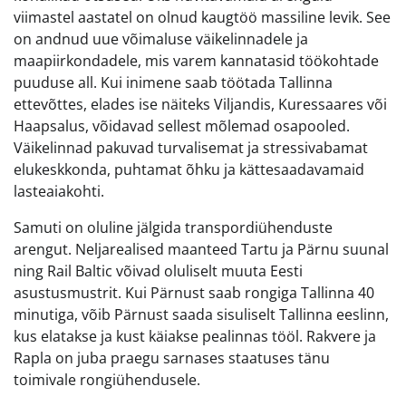
viimastel aastatel on olnud kaugtöö massiline levik. See
on andnud uue võimaluse väikelinnadele ja
maapiirkondadele, mis varem kannatasid töökohtade
puuduse all. Kui inimene saab töötada Tallinna
ettevõttes, elades ise näiteks Viljandis, Kuressaares või
Haapsalus, võidavad sellest mõlemad osapooled.
Väikelinnad pakuvad turvalisemat ja stressivabamat
elukeskkonda, puhtamat õhku ja kättesaadavamaid
lasteaiakohti.
Samuti on oluline jälgida transpordiühenduste
arengut. Neljarealised maanteed Tartu ja Pärnu suunal
ning Rail Baltic võivad oluliselt muuta Eesti
asustusmustrit. Kui Pärnust saab rongiga Tallinna 40
minutiga, võib Pärnust saada sisuliselt Tallinna eeslinn,
kus elatakse ja kust käiakse pealinnas tööl. Rakvere ja
Rapla on juba praegu sarnases staatuses tänu
toimivale rongiühendusele.