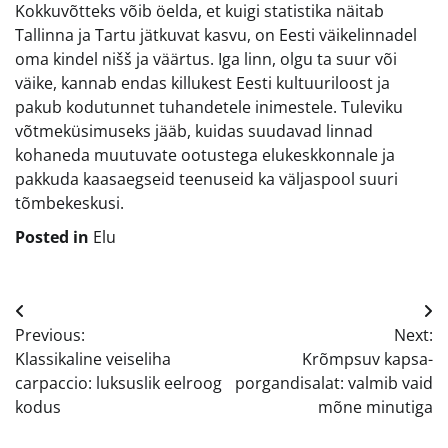
Kokkuvõtteks võib öelda, et kuigi statistika näitab
Tallinna ja Tartu jätkuvat kasvu, on Eesti väikelinnadel
oma kindel nišš ja väärtus. Iga linn, olgu ta suur või
väike, kannab endas killukest Eesti kultuuriloost ja
pakub kodutunnet tuhandetele inimestele. Tuleviku
võtmeküsimuseks jääb, kuidas suudavad linnad
kohaneda muutuvate ootustega elukeskkonnale ja
pakkuda kaasaegseid teenuseid ka väljaspool suuri
tõmbekeskusi.
Posted in
Elu
Navigeerimine
Previous:
Next:
Klassikaline veiseliha
Krõmpsuv kapsa-
carpaccio: luksuslik eelroog
porgandisalat: valmib vaid
kodus
mõne minutiga