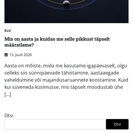
ELU
Mis on aasta ja kuidas me selle pikkust täpselt
määratleme?
13. Juuli 2026
Aasta on mõiste, mida me kasutame igapäevaselt, olgu
selleks siis sünnipäevade tähistamine, aastaaegade
vaheldumine või majandusaruannete koostamine. Kuid
kui süveneda küsimusse, mis täpselt moodustab ühe
[…]
Otsi
Otsi