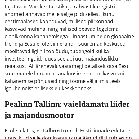
tajutavad. Värske statistika ja rahvastikuregistri
andmed annavad meile selge pildi sellest, kuhu
eestimaalased koonduvad, millised piirkonnad
kasvavad mühinal ning millised peavad tegelema
elanikkonna kahanemisega. Linnastumine on globaalne
trend ja Eesti ei ole siin erand – suuremad keskused
meelitavad ligi nii tööjõudu, tudengeid kui ka
investeeringuid, luues seeläbi uut majanduslikku
reaalsust. Alljärgnevalt vaatamegi detailselt otsa Eesti
suurimatele linnadele, analüüsime nende kasvu või
kahanemise põhjuseid ning toome välja, mis teeb
igaühe neist eriliseks elukeskkonnaks.
Pealinn Tallinn: vaieldamatu liider
ja majandusmootor
Ei ole üllatus, et
Tallinn
troonib Eesti linnade edetabeli
tipus, kuid selle dominantsus ülejäänud riigi suhtes on