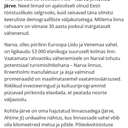
Järve
. Need linnad on ajalooliselt olnud Eesti
tööstuslikuks selgrooks, kuid seisavad täna silmitsi
keeruliste demograafiliste väljakutsetega. Mõlema linna
rahvaarv on viimase 30 aasta jooksul märgatavalt
vähenenud.
Narva, olles piirilinn Euroopa Liidu ja Venemaa vahel,
on ligikaudu 53 000 elanikuga suuruselt kolmas linn.
Vaatamata rahvastiku vähenemisele on Narval tohutu
potentsiaal turismisihtkohana – Narva linnus,
Kreenholmi manufaktuur ja äsja valminud
promenaadid on maailmatasemel vaatamisväärsused.
Riiklikud investeeringud ja kultuuriprogrammid
püüavad piirkonda elavdada, et peatada noorte
väljavoolu.
Kohtla-Järve on oma hajutatud linnaosadega (Järve,
Ahtme jt) unikaalne nähtus, kus linnaosade vahel võib
olla kilomeetreid metsa ja põlde. Põlevkivitööstuse