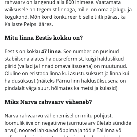
rahvaarv on langenud alla 800 inimese. Vaatamata
väiksusele on tegemist linnaga, millel on oma ajalugu ja
kogukond. Mõnikord konkureerib selle tiitli pärast ka
Kallaste Peipsi ääres.
Mitu linna Eestis kokku on?
Eestis on kokku
47 linna
. See number on püsinud
stabiilsena alates haldusreformist, kuigi halduslikud
piirid (vallad ja linnad omavalitsusena) on muutunud.
Oluline on eristada linna kui asustusüksust ja linna kui
haldusüksust (näiteks Pärnu linn haldusüksusena on
pindalalt väga suur, hõlmates ka metsi ja külasid).
Miks Narva rahvaarv väheneb?
Narva rahvaarvu vähenemisel on mitu põhjust:
loomulik iive on negatiivne (surnute arv ületab sündide
arvu), noored lahkuvad õppima ja tööle Tallinna või