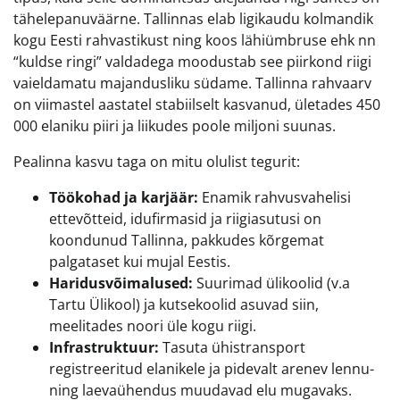
tähelepanuväärne. Tallinnas elab ligikaudu kolmandik
kogu Eesti rahvastikust ning koos lähiümbruse ehk nn
“kuldse ringi” valdadega moodustab see piirkond riigi
vaieldamatu majandusliku südame. Tallinna rahvaarv
on viimastel aastatel stabiilselt kasvanud, ületades 450
000 elaniku piiri ja liikudes poole miljoni suunas.
Pealinna kasvu taga on mitu olulist tegurit:
Töökohad ja karjäär:
Enamik rahvusvahelisi
ettevõtteid, idufirmasid ja riigiasutusi on
koondunud Tallinna, pakkudes kõrgemat
palgataset kui mujal Eestis.
Haridusvõimalused:
Suurimad ülikoolid (v.a
Tartu Ülikool) ja kutsekoolid asuvad siin,
meelitades noori üle kogu riigi.
Infrastruktuur:
Tasuta ühistransport
registreeritud elanikele ja pidevalt arenev lennu-
ning laevaühendus muudavad elu mugavaks.