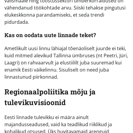
välismaale ning tööstussektori ümberkorraldused on
vähendanud töökohtade arvu. Siiski tehakse pingutusi
elukeskkonna parandamiseks, et seda trendi
pidurdada.
Kas on oodata uute linnade teket?
Ametlikult uusi linnu lähiajal tõenäoliselt juurde ei teki,
kuid mitmed alevikud Tallinna ümbruses (nt Peetri, Jüri,
Laagri) on rahvaarvult ja elustiililt juba suuremad kui
enamik Eesti väikelinnu. Sisuliselt on need juba
linnastunud piirkonnad.
Regionaalpoliitika mõju ja
tulevikuvisioonid
Eesti linnade tulevikku ei määra ainult
majandusseadused, vaid ka teadlikud riiklikud ja
kohalikud otsused. Üks huvitavamaid arenguid