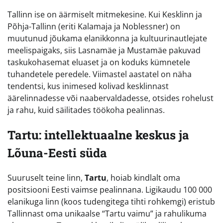
Tallinn ise on äärmiselt mitmekesine. Kui Kesklinn ja
Põhja-Tallinn (eriti Kalamaja ja Noblessner) on
muutunud jõukama elanikkonna ja kultuurinautlejate
meelispaigaks, siis Lasnamäe ja Mustamäe pakuvad
taskukohasemat eluaset ja on koduks kümnetele
tuhandetele peredele. Viimastel aastatel on näha
tendentsi, kus inimesed kolivad kesklinnast
äärelinnadesse või naabervaldadesse, otsides rohelust
ja rahu, kuid säilitades töökoha pealinnas.
Tartu: intellektuaalne keskus ja
Lõuna-Eesti süda
Suuruselt teine linn,
Tartu
, hoiab kindlalt oma
positsiooni Eesti vaimse pealinnana. Ligikaudu 100 000
elanikuga linn (koos tudengitega tihti rohkemgi) eristub
Tallinnast oma unikaalse “Tartu vaimu” ja rahulikuma