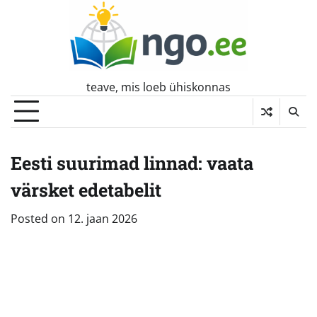
Skip
to
content
teave, mis loeb ühiskonnas
Eesti suurimad linnad: vaata
värsket edetabelit
Posted on
12. jaan 2026