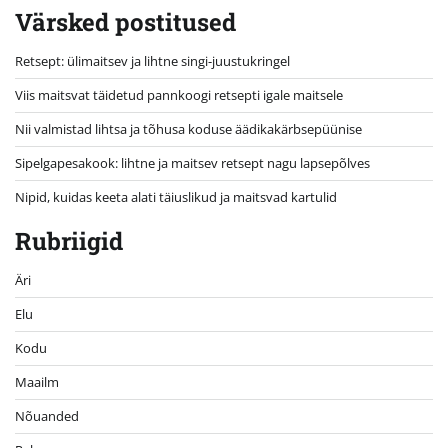
Värsked postitused
Retsept: ülimaitsev ja lihtne singi-juustukringel
Viis maitsvat täidetud pannkoogi retsepti igale maitsele
Nii valmistad lihtsa ja tõhusa koduse äädikakärbsepüünise
Sipelgapesakook: lihtne ja maitsev retsept nagu lapsepõlves
Nipid, kuidas keeta alati täiuslikud ja maitsvad kartulid
Rubriigid
Äri
Elu
Kodu
Maailm
Nõuanded