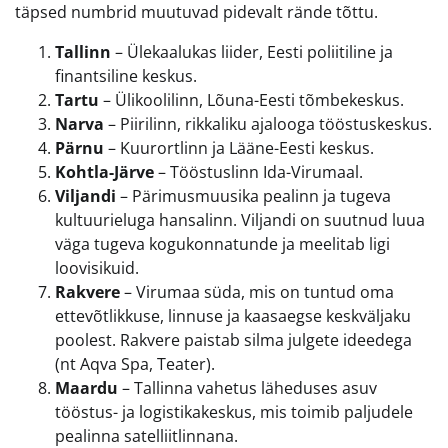
täpsed numbrid muutuvad pidevalt rände tõttu.
Tallinn
– Ülekaalukas liider, Eesti poliitiline ja
finantsiline keskus.
Tartu
– Ülikoolilinn, Lõuna-Eesti tõmbekeskus.
Narva
– Piirilinn, rikkaliku ajalooga tööstuskeskus.
Pärnu
– Kuurortlinn ja Lääne-Eesti keskus.
Kohtla-Järve
– Tööstuslinn Ida-Virumaal.
Viljandi
– Pärimusmuusika pealinn ja tugeva
kultuurieluga hansalinn. Viljandi on suutnud luua
väga tugeva kogukonnatunde ja meelitab ligi
loovisikuid.
Rakvere
– Virumaa süda, mis on tuntud oma
ettevõtlikkuse, linnuse ja kaasaegse keskväljaku
poolest. Rakvere paistab silma julgete ideedega
(nt Aqva Spa, Teater).
Maardu
– Tallinna vahetus läheduses asuv
tööstus- ja logistikakeskus, mis toimib paljudele
pealinna satelliitlinnana.