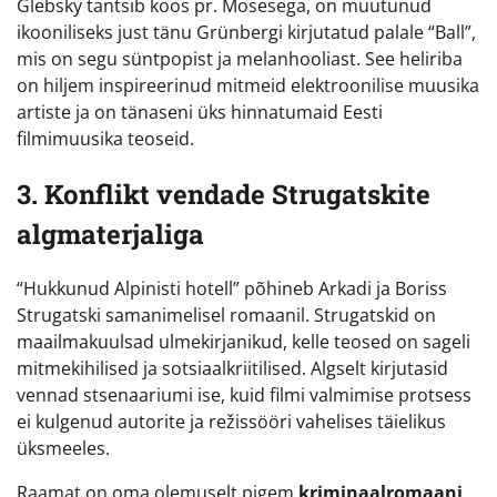
Glebsky tantsib koos pr. Mosesega, on muutunud
ikooniliseks just tänu Grünbergi kirjutatud palale “Ball”,
mis on segu süntpopist ja melanhooliast. See heliriba
on hiljem inspireerinud mitmeid elektroonilise muusika
artiste ja on tänaseni üks hinnatumaid Eesti
filmimuusika teoseid.
3. Konflikt vendade Strugatskite
algmaterjaliga
“Hukkunud Alpinisti hotell” põhineb Arkadi ja Boriss
Strugatski samanimelisel romaanil. Strugatskid on
maailmakuulsad ulmekirjanikud, kelle teosed on sageli
mitmekihilised ja sotsiaalkriitilised. Algselt kirjutasid
vennad stsenaariumi ise, kuid filmi valmimise protsess
ei kulgenud autorite ja režissööri vahelises täielikus
üksmeeles.
Raamat on oma olemuselt pigem
kriminaalromaani