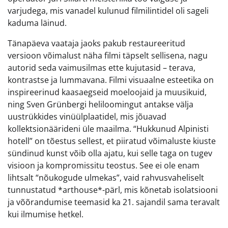
varjudega, mis vanadel kulunud filmilintidel oli sageli
kaduma läinud.
Tänapäeva vaataja jaoks pakub restaureeritud
versioon võimalust näha filmi täpselt sellisena, nagu
autorid seda vaimusilmas ette kujutasid – terava,
kontrastse ja lummavana. Filmi visuaalne esteetika on
inspireerinud kaasaegseid moeloojaid ja muusikuid,
ning Sven Grünbergi heliloomingut antakse välja
uustrükkides vinüülplaatidel, mis jõuavad
kollektsionäärideni üle maailma. “Hukkunud Alpinisti
hotell” on tõestus sellest, et piiratud võimaluste kiuste
sündinud kunst võib olla ajatu, kui selle taga on tugev
visioon ja kompromissitu teostus. See ei ole enam
lihtsalt “nõukogude ulmekas”, vaid rahvusvaheliselt
tunnustatud *arthouse*-pärl, mis kõnetab isolatsiooni
ja võõrandumise teemasid ka 21. sajandil sama teravalt
kui ilmumise hetkel.