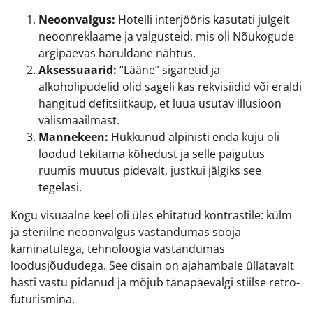
Neoonvalgus:
Hotelli interjööris kasutati julgelt
neoonreklaame ja valgusteid, mis oli Nõukogude
argipäevas haruldane nähtus.
Aksessuaarid:
“Lääne” sigaretid ja
alkoholipudelid olid sageli kas rekvisiidid või eraldi
hangitud defitsiitkaup, et luua usutav illusioon
välismaailmast.
Mannekeen:
Hukkunud alpinisti enda kuju oli
loodud tekitama kõhedust ja selle paigutus
ruumis muutus pidevalt, justkui jälgiks see
tegelasi.
Kogu visuaalne keel oli üles ehitatud kontrastile: külm
ja steriilne neoonvalgus vastandumas sooja
kaminatulega, tehnoloogia vastandumas
loodusjõududega. See disain on ajahambale üllatavalt
hästi vastu pidanud ja mõjub tänapäevalgi stiilse retro-
futurismina.