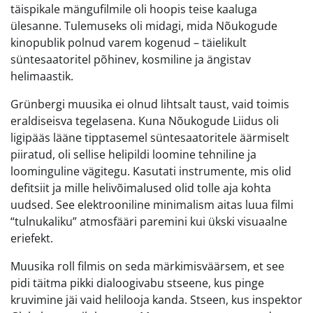
täispikale mängufilmile oli hoopis teise kaaluga
ülesanne. Tulemuseks oli midagi, mida Nõukogude
kinopublik polnud varem kogenud – täielikult
süntesaatoritel põhinev, kosmiline ja ängistav
helimaastik.
Grünbergi muusika ei olnud lihtsalt taust, vaid toimis
eraldiseisva tegelasena. Kuna Nõukogude Liidus oli
ligipääs lääne tipptasemel süntesaatoritele äärmiselt
piiratud, oli sellise helipildi loomine tehniline ja
loominguline vägitegu. Kasutati instrumente, mis olid
defitsiit ja mille helivõimalused olid tolle aja kohta
uudsed. See elektrooniline minimalism aitas luua filmi
“tulnukaliku” atmosfääri paremini kui ükski visuaalne
eriefekt.
Muusika roll filmis on seda märkimisväärsem, et see
pidi täitma pikki dialoogivabu stseene, kus pinge
kruvimine jäi vaid helilooja kanda. Stseen, kus inspektor