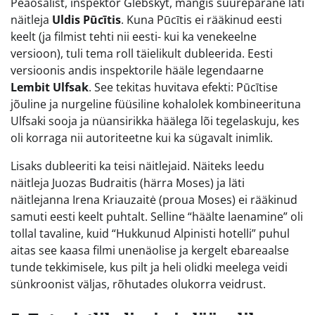
Peaosalist, inspektor Glebskyt, mängis suurepärane läti
näitleja
Uldis Pūcītis
. Kuna Pūcītis ei rääkinud eesti
keelt (ja filmist tehti nii eesti- kui ka venekeelne
versioon), tuli tema roll täielikult dubleerida. Eesti
versioonis andis inspektorile hääle legendaarne
Lembit Ulfsak
. See tekitas huvitava efekti: Pūcītise
jõuline ja nurgeline füüsiline kohalolek kombineerituna
Ulfsaki sooja ja nüansirikka häälega lõi tegelaskuju, kes
oli korraga nii autoriteetne kui ka sügavalt inimlik.
Lisaks dubleeriti ka teisi näitlejaid. Näiteks leedu
näitleja Juozas Budraitis (härra Moses) ja läti
näitlejanna Irena Kriauzaitė (proua Moses) ei rääkinud
samuti eesti keelt puhtalt. Selline “häälte laenamine” oli
tollal tavaline, kuid “Hukkunud Alpinisti hotelli” puhul
aitas see kaasa filmi unenäolise ja kergelt ebareaalse
tunde tekkimisele, kus pilt ja heli olidki meelega veidi
sünkroonist väljas, rõhutades olukorra veidrust.