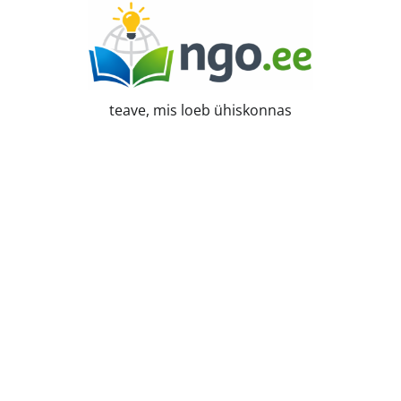
Skip
to
content
teave, mis loeb ühiskonnas