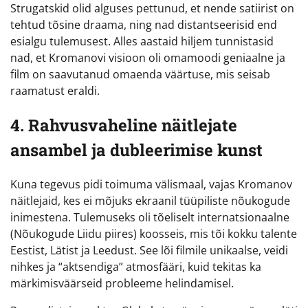
Strugatskid olid alguses pettunud, et nende satiirist on
tehtud tõsine draama, ning nad distantseerisid end
esialgu tulemusest. Alles aastaid hiljem tunnistasid
nad, et Kromanovi visioon oli omamoodi geniaalne ja
film on saavutanud omaenda väärtuse, mis seisab
raamatust eraldi.
4. Rahvusvaheline näitlejate
ansambel ja dubleerimise kunst
Kuna tegevus pidi toimuma välismaal, vajas Kromanov
näitlejaid, kes ei mõjuks ekraanil tüüpiliste nõukogude
inimestena. Tulemuseks oli tõeliselt internatsionaalne
(Nõukogude Liidu piires) koosseis, mis tõi kokku talente
Eestist, Lätist ja Leedust. See lõi filmile unikaalse, veidi
nihkes ja “aktsendiga” atmosfääri, kuid tekitas ka
märkimisväärseid probleeme helindamisel.