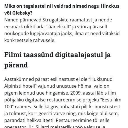
Miks on tegelastel nii veidrad nimed nagu Hinckus
või Glebsky?
Nimed pärinevad Strugatskite raamatust ja nende
eesmärk oli kõlada “läänelikult” ja võõrapäraselt
nõukogude lugeja/vaataja jaoks, ilma et need viitaksid
konkreetsele rahvusele.
Filmi taassünd digitaalajastul ja
pärand
Aastakümned pärast esilinastust ei ole “Hukkunud
Alpinisti hotell” vajunud unustuse hõlma, vaid on
pigem leidnud uue hingamise. 2009. aastal läbis film
põhjaliku digitaalse restaureerimise projekti “Eesti film
100” raames. Selle käigus puhastati pilt kriimustustest
ja tolmust, korrigeeriti värve ning, mis kõige olulisem,
parandati helikvaliteeti. Restaureerimine tõi esile
operaator Jüri Sillarti meisterliku töö valguse ja