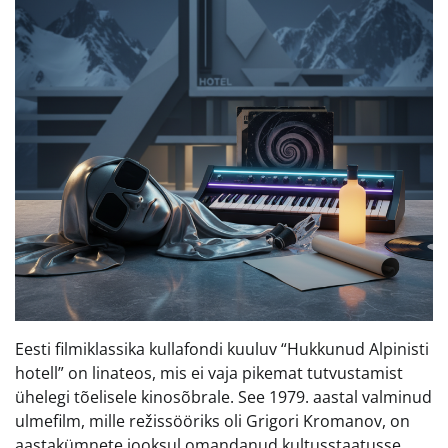
Eesti filmiklassika kullafondi kuuluv “Hukkunud Alpinisti
hotell” on linateos, mis ei vaja pikemat tutvustamist
ühelegi tõelisele kinosõbrale. See 1979. aastal valminud
ulmefilm, mille režissööriks oli Grigori Kromanov, on
aastakümnete jooksul omandanud kultusstaatusse