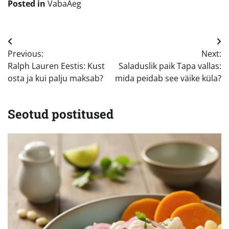
Posted in
VabaAeg
Navigeerimine
Previous:
Next:
Ralph Lauren Eestis: Kust
Saladuslik paik Tapa vallas:
osta ja kui palju maksab?
mida peidab see väike küla?
Seotud postitused