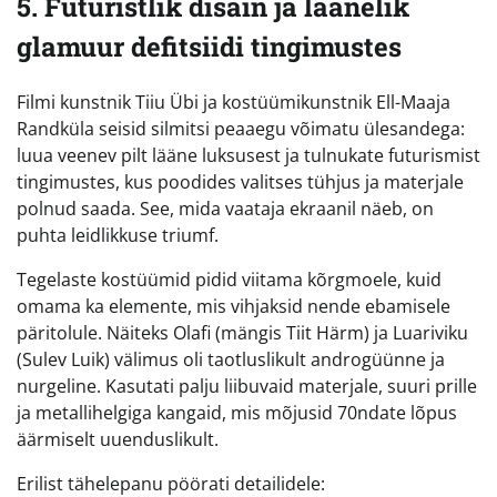
5. Futuristlik disain ja läänelik
glamuur defitsiidi tingimustes
Filmi kunstnik Tiiu Übi ja kostüümikunstnik Ell-Maaja
Randküla seisid silmitsi peaaegu võimatu ülesandega:
luua veenev pilt lääne luksusest ja tulnukate futurismist
tingimustes, kus poodides valitses tühjus ja materjale
polnud saada. See, mida vaataja ekraanil näeb, on
puhta leidlikkuse triumf.
Tegelaste kostüümid pidid viitama kõrgmoele, kuid
omama ka elemente, mis vihjaksid nende ebamisele
päritolule. Näiteks Olafi (mängis Tiit Härm) ja Luariviku
(Sulev Luik) välimus oli taotluslikult androgüünne ja
nurgeline. Kasutati palju liibuvaid materjale, suuri prille
ja metallihelgiga kangaid, mis mõjusid 70ndate lõpus
äärmiselt uuenduslikult.
Erilist tähelepanu pöörati detailidele: