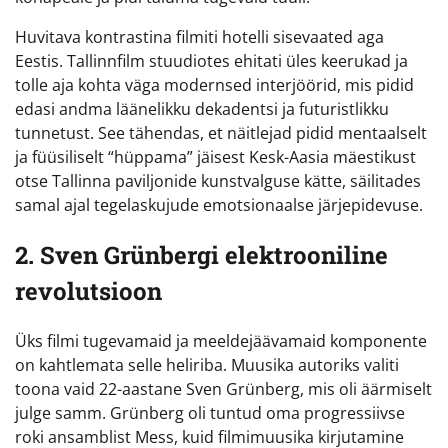
Huvitava kontrastina filmiti hotelli sisevaated aga
Eestis. Tallinnfilm stuudiotes ehitati üles keerukad ja
tolle aja kohta väga modernsed interjöörid, mis pidid
edasi andma läänelikku dekadentsi ja futuristlikku
tunnetust. See tähendas, et näitlejad pidid mentaalselt
ja füüsiliselt “hüppama” jäisest Kesk-Aasia mäestikust
otse Tallinna paviljonide kunstvalguse kätte, säilitades
samal ajal tegelaskujude emotsionaalse järjepidevuse.
2. Sven Grünbergi elektrooniline
revolutsioon
Üks filmi tugevamaid ja meeldejäävamaid komponente
on kahtlemata selle heliriba. Muusika autoriks valiti
toona vaid 22-aastane Sven Grünberg, mis oli äärmiselt
julge samm. Grünberg oli tuntud oma progressiivse
roki ansamblist Mess, kuid filmimuusika kirjutamine