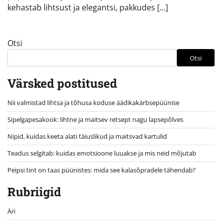
kehastab lihtsust ja elegantsi, pakkudes […]
Otsi
Otsi
Värsked postitused
Nii valmistad lihtsa ja tõhusa koduse äädikakärbsepüünise
Sipelgapesakook: lihtne ja maitsev retsept nagu lapsepõlves
Nipid, kuidas keeta alati täiuslikud ja maitsvad kartulid
Teadus selgitab: kuidas emotsioone luuakse ja mis neid mõjutab
Peipsi tint on taas püünistes: mida see kalasõpradele tähendab?
Rubriigid
Äri