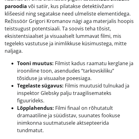
paroodia
või satiir, kus pilatakse detektiivžanri
klišeesid ning segatakse need ulmeliste elementidega.
Režissöör Grigori Kromanov nägi aga materjalis hoopis
teistsugust potentsiaali. Ta soovis teha tõsist,
eksistentsiaalset ja visuaalselt lummavat filmi, mis
tegeleks vastutuse ja inimlikkuse küsimustega, mitte
naljaga.
Tooni muutus:
Filmist kadus raamatu kerglane ja
irooniline toon, asendudes “tarkovskiliku”
tõsiduse ja visuaalse poeesiaga.
Tegelaste sügavus:
Filmis muutusid tulnukad ja
inspektor Glebsky palju traagilisemateks
figuurideks.
Lõpplahendus:
Filmi finaal on rõhutatult
dramaatiline ja süüdistav, suunates fookuse
inimkonna suutmatusele aktsepteerida
tundmatut.