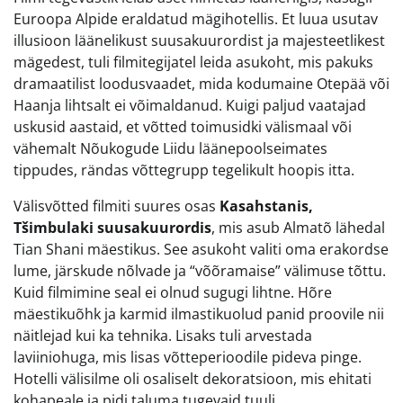
Euroopa Alpide eraldatud mägihotellis. Et luua usutav
illusioon läänelikust suusakuurordist ja majesteetlikest
mägedest, tuli filmitegijatel leida asukoht, mis pakuks
dramaatilist loodusvaadet, mida kodumaine Otepää või
Haanja lihtsalt ei võimaldanud. Kuigi paljud vaatajad
uskusid aastaid, et võtted toimusidki välismaal või
vähemalt Nõukogude Liidu läänepoolseimates
tippudes, rändas võttegrupp tegelikult hoopis itta.
Välisvõtted filmiti suures osas
Kasahstanis,
Tšimbulaki suusakuurordis
, mis asub Almatõ lähedal
Tian Shani mäestikus. See asukoht valiti oma erakordse
lume, järskude nõlvade ja “võõramaise” välimuse tõttu.
Kuid filmimine seal ei olnud sugugi lihtne. Hõre
mäestikuõhk ja karmid ilmastikuolud panid proovile nii
näitlejad kui ka tehnika. Lisaks tuli arvestada
laviiniohuga, mis lisas võtteperioodile pideva pinge.
Hotelli välisilme oli osaliselt dekoratsioon, mis ehitati
kohapeale ja pidi taluma tugevaid tuuli.