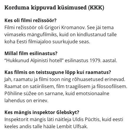
Korduma kippuvad küsimused (KKK)
Kes oli filmi režissöör?
Filmi režissöör oli Grigori Kromanov. See jäi tema
viimaseks mängufilmiks, kuid on kindlustanud talle
koha Eesti filmiajaloo suurkujude seas.
Millal film esilinastus?
“Hukkunud Alpinisti hotell” esilinastus 1979. aastal.
Kas filmis on teistsugune lõpp kui raamatus?
Jah, raamatu ja filmi toon ning rõhuasetused erinevad.
Raamat on satiirilisem, film traagilisem ja filosoofilisem.
Põhiline süžee on sarnane, kuid emotsionaalne
lahendus on erinev.
Kes mängis inspektor Glebskyt?
Inspektorit mängis läti näitleja Uldis Pūcītis, kuid eesti
keeles andis talle hääle Lembit Ulfsak.