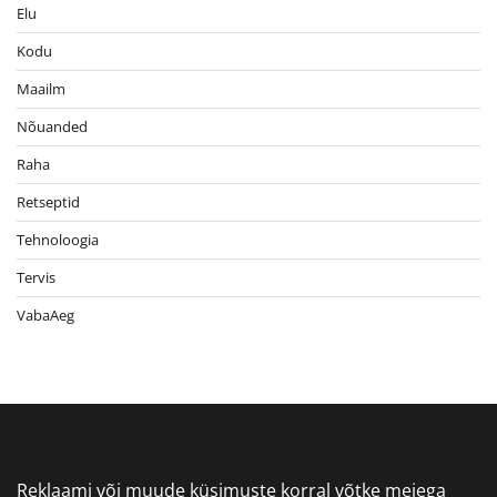
Elu
Kodu
Maailm
Nõuanded
Raha
Retseptid
Tehnoloogia
Tervis
VabaAeg
Reklaami või muude küsimuste korral võtke meiega