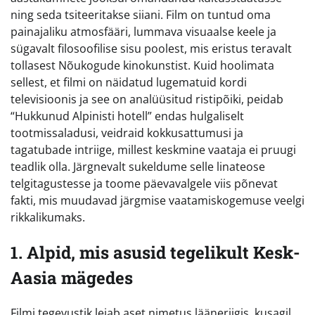
ning seda tsiteeritakse siiani. Film on tuntud oma
painajaliku atmosfääri, lummava visuaalse keele ja
sügavalt filosoofilise sisu poolest, mis eristus teravalt
tollasest Nõukogude kinokunstist. Kuid hoolimata
sellest, et filmi on näidatud lugematuid kordi
televisioonis ja see on analüüsitud ristipõiki, peidab
“Hukkunud Alpinisti hotell” endas hulgaliselt
tootmissaladusi, veidraid kokkusattumusi ja
tagatubade intriige, millest keskmine vaataja ei pruugi
teadlik olla. Järgnevalt sukeldume selle linateose
telgitagustesse ja toome päevavalgele viis põnevat
fakti, mis muudavad järgmise vaatamiskogemuse veelgi
rikkalikumaks.
1. Alpid, mis asusid tegelikult Kesk-
Aasia mägedes
Filmi tegevustik leiab aset nimetus lääneriigis, kusagil