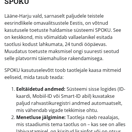
SPOKU
Lääne-Harju vald, sarnaselt paljudele teistele
eesrindlikele omavalitsustele Eestis, on võtnud
kasutusele toetuste haldamise süsteemi SPOKU. See
on keskkond, mis võimaldab vallaelanikel esitada
taotlusi kodust lahkumata, 24 tundi ööpäevas.
Muudatus toetuste maksmisel ongi suuresti seotud
selle platvormi täiemahulise rakendamisega.
SPOKU kasutuselevõtt toob taotlejale kaasa mitmeid
eeliseid, mida tasub teada:
Eeltäidetud andmed:
Süsteemi sisse logides (ID-
kaardi, Mobiil-ID või Smart-ID abil) kuvatakse
paljud rahvastikuregistri andmed automaatselt,
mis vähendab vigade tekkimise ohtu.
Menetluse jälgimine:
Taotleja näeb reaalajas,
mis staadiumis tema taotlus on – kas see on alles
läbivaatamisel, on küsitud lisainfot või on otsus