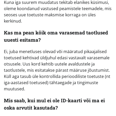
Kuna iga suurem muudatus tekitab elanikes küsimusi,
oleme koondanud vastused peamistele teemadele, mis
seoses uue toetuste maksmise korraga on üles
kerkinud.
Kas ma pean kõik oma varasemad taotlused
uuesti esitama?
Ei, juba menetluses olevad või määratud pikaajalised
toetused kehtivad üldjuhul edasi vastavalt varasemale
otsusele. Uus kord kehtib uutele avaldustele ja
taotlustele, mis esitatakse pärast määruse jõustumist.
Küll aga tasub üle kontrollida perioodiliste toetuste (nt
iga-aastased toetused) tähtaegade ja tingimuste
muutused.
Mis saab, kui mul ei ole ID-kaarti või ma ei
oska arvutit kasutada?