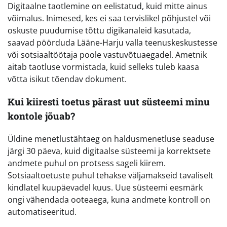
Digitaalne taotlemine on eelistatud, kuid mitte ainus
võimalus. Inimesed, kes ei saa tervislikel põhjustel või
oskuste puudumise tõttu digikanaleid kasutada,
saavad pöörduda Lääne-Harju valla teenuskeskustesse
või sotsiaaltöötaja poole vastuvõtuaegadel. Ametnik
aitab taotluse vormistada, kuid selleks tuleb kaasa
võtta isikut tõendav dokument.
Kui kiiresti toetus pärast uut süsteemi minu
kontole jõuab?
Üldine menetlustähtaeg on haldusmenetluse seaduse
järgi 30 päeva, kuid digitaalse süsteemi ja korrektsete
andmete puhul on protsess sageli kiirem.
Sotsiaaltoetuste puhul tehakse väljamakseid tavaliselt
kindlatel kuupäevadel kuus. Uue süsteemi eesmärk
ongi vähendada ooteaega, kuna andmete kontroll on
automatiseeritud.