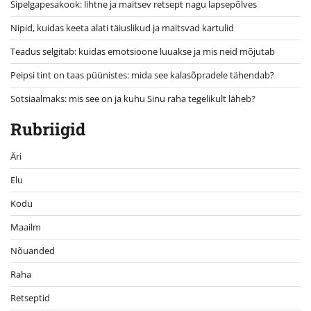
Sipelgapesakook: lihtne ja maitsev retsept nagu lapsepõlves
Nipid, kuidas keeta alati täiuslikud ja maitsvad kartulid
Teadus selgitab: kuidas emotsioone luuakse ja mis neid mõjutab
Peipsi tint on taas püünistes: mida see kalasõpradele tähendab?
Sotsiaalmaks: mis see on ja kuhu Sinu raha tegelikult läheb?
Rubriigid
Äri
Elu
Kodu
Maailm
Nõuanded
Raha
Retseptid