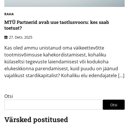
RAHA
MTÜ Partnerid avab uue taotlusvooru: kes saab
toetust?
27. Dets. 2025
Kas oled ammu unistanud oma väikeettevõtte
tootmisvõimsuse kahekordistamisest, kohaliku
külaseltsi tegevuste laiendamisest või kodukoha
elukeskkonna parendamisest, kuid puudu on jäänud
vajalikust stardikapitalist? Kohaliku elu edendajatele […]
Otsi
Otsi
Värsked postitused