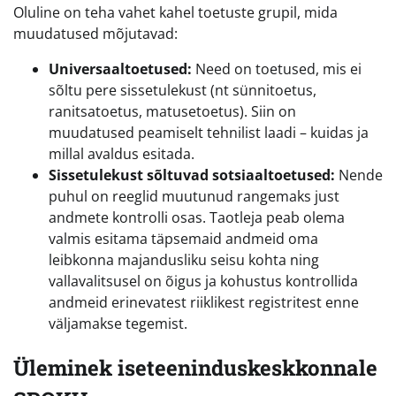
Oluline on teha vahet kahel toetuste grupil, mida
muudatused mõjutavad:
Universaaltoetused:
Need on toetused, mis ei
sõltu pere sissetulekust (nt sünnitoetus,
ranitsatoetus, matusetoetus). Siin on
muudatused peamiselt tehnilist laadi – kuidas ja
millal avaldus esitada.
Sissetulekust sõltuvad sotsiaaltoetused:
Nende
puhul on reeglid muutunud rangemaks just
andmete kontrolli osas. Taotleja peab olema
valmis esitama täpsemaid andmeid oma
leibkonna majandusliku seisu kohta ning
vallavalitsusel on õigus ja kohustus kontrollida
andmeid erinevatest riiklikest registritest enne
väljamakse tegemist.
Üleminek iseteeninduskeskkonnale