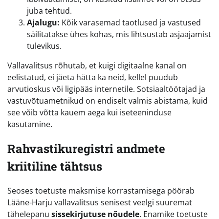
juba tehtud.
Ajalugu:
Kõik varasemad taotlused ja vastused
säilitatakse ühes kohas, mis lihtsustab asjaajamist
tulevikus.
Vallavalitsus rõhutab, et kuigi digitaalne kanal on
eelistatud, ei jäeta hätta ka neid, kellel puudub
arvutioskus või ligipääs internetile. Sotsiaaltöötajad ja
vastuvõtuametnikud on endiselt valmis abistama, kuid
see võib võtta kauem aega kui iseteeninduse
kasutamine.
Rahvastikuregistri andmete
kriitiline tähtsus
Seoses toetuste maksmise korrastamisega pöörab
Lääne-Harju vallavalitsus senisest veelgi suuremat
tähelepanu
sissekirjutuse nõudele
. Enamike toetuste