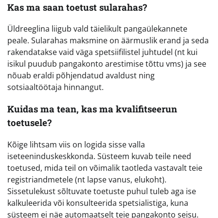
Kas ma saan toetust sularahas?
Üldreeglina liigub vald täielikult pangaülekannete
peale. Sularahas maksmine on äärmuslik erand ja seda
rakendatakse vaid väga spetsiifilistel juhtudel (nt kui
isikul puudub pangakonto arestimise tõttu vms) ja see
nõuab eraldi põhjendatud avaldust ning
sotsiaaltöötaja hinnangut.
Kuidas ma tean, kas ma kvalifitseerun
toetusele?
Kõige lihtsam viis on logida sisse valla
iseteeninduskeskkonda. Süsteem kuvab teile need
toetused, mida teil on võimalik taotleda vastavalt teie
registriandmetele (nt lapse vanus, elukoht).
Sissetulekust sõltuvate toetuste puhul tuleb aga ise
kalkuleerida või konsulteerida spetsialistiga, kuna
süsteem ei näe automaatselt teie pangakonto seisu.