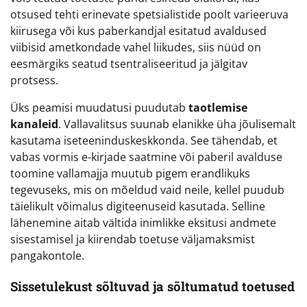
otsused tehti erinevate spetsialistide poolt varieeruva
kiirusega või kus paberkandjal esitatud avaldused
viibisid ametkondade vahel liikudes, siis nüüd on
eesmärgiks seatud tsentraliseeritud ja jälgitav
protsess.
Üks peamisi muudatusi puudutab
taotlemise
kanaleid
. Vallavalitsus suunab elanikke üha jõulisemalt
kasutama iseteeninduskeskkonda. See tähendab, et
vabas vormis e-kirjade saatmine või paberil avalduse
toomine vallamajja muutub pigem erandlikuks
tegevuseks, mis on mõeldud vaid neile, kellel puudub
täielikult võimalus digiteenuseid kasutada. Selline
lähenemine aitab vältida inimlikke eksitusi andmete
sisestamisel ja kiirendab toetuse väljamaksmist
pangakontole.
Sissetulekust sõltuvad ja sõltumatud toetused