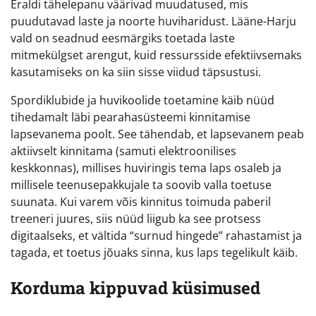
Eraldi tähelepanu väärivad muudatused, mis
puudutavad laste ja noorte huviharidust. Lääne-Harju
vald on seadnud eesmärgiks toetada laste
mitmekülgset arengut, kuid ressursside efektiivsemaks
kasutamiseks on ka siin sisse viidud täpsustusi.
Spordiklubide ja huvikoolide toetamine käib nüüd
tihedamalt läbi pearahasüsteemi kinnitamise
lapsevanema poolt. See tähendab, et lapsevanem peab
aktiivselt kinnitama (samuti elektroonilises
keskkonnas), millises huviringis tema laps osaleb ja
millisele teenusepakkujale ta soovib valla toetuse
suunata. Kui varem võis kinnitus toimuda paberil
treeneri juures, siis nüüd liigub ka see protsess
digitaalseks, et vältida “surnud hingede” rahastamist ja
tagada, et toetus jõuaks sinna, kus laps tegelikult käib.
Korduma kippuvad küsimused