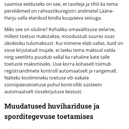
saamise eelduseks on see, et taotleja ja tihti ka tema
pereliikmed on rahvastikuregistri andmetel Lääne-
Harju valla elanikud kindla kuupäeva seisuga.
Miks see on oluline? Kohaliku omavalitsuse eelarve,
millest toetusi makstakse, moodustub suures osas
üksikisiku tulumaksust. Kui inimene elab vallas, kuid on
sisse kirjutatud mujale, ei laeku tema maksud valda
ning seetõttu puudub vallal ka rahaline kate talle
toetuste maksmiseks. Uue korra kohaselt toimub
registriandmete kontroll automaatselt ja rangemalt.
Näiteks koolimineku toetuse või eakate
sünnipäevatoetuse puhul kontrollib süsteem
automaatselt sissekirjutuse kestust.
Muudatused huvihariduse ja
sporditegevuse toetamises