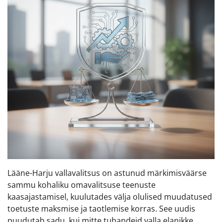
Lääne-Harju vallavalitsus on astunud märkimisväärse
sammu kohaliku omavalitsuse teenuste
kaasajastamisel, kuulutades välja olulised muudatused
toetuste maksmise ja taotlemise korras. See uudis
puudutab sadu, kui mitte tuhandeid valla elanikke,