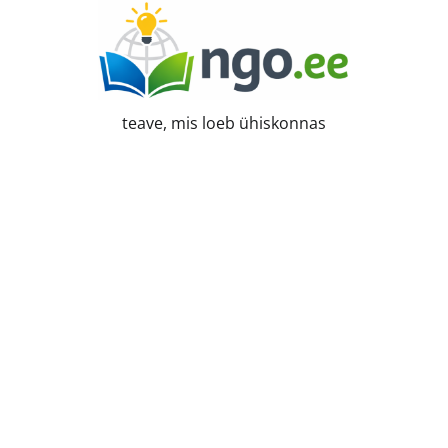
Skip
to
content
teave, mis loeb ühiskonnas