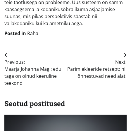
teie taotlusega on probleeme. Uus süsteem on samm
kaasaegsema ja kodanikusõbralikuma asjaajamise
suunas, mis pikas perspektiivis säästab nii
vallakodaniku kui ka ametniku aega.
Posted in
Raha
Navigeerimine
Previous:
Next:
Maarja Johanna Mägi: edu
Parim ekleeride retsept: nii
taga on olnud keeruline
õnnestuvad need alati
teekond
Seotud postitused