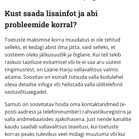
Kust saada lisainfot ja abi
probleemide korral?
Toetuste maksmise korra muudatus ei ole tehtud
selleks, et kedagi abist ilma jätta, vaid selleks, et
süsteem oleks jätkusuutlik ja õiglane. Kui teil tekib
raskusi taotluse esitamisel või te ei saa aru uutest
tingimustest, on Lääne-Harju vallavalitsus valmis
aitama. Soovitav on esmalt tutvuda valla kodulehel
oleva detailse infoga või helistada valla üldtelefonil
vastuvõtuaegadel.
Samuti on soovitatav hoida oma kontaktandmed (e-
posti aadress ja telefoninumber) rahvastikuregistris ja
valla andmebaasides ajakohasena. Just nende kanalite
kaudu saadab vallavalitsus teavitusi, kui toetuste
korras peaks tulevikus veel midagi muutuma või kui