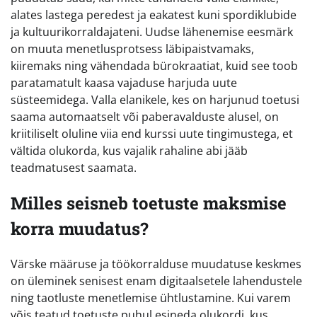
alates lastega peredest ja eakatest kuni spordiklubide
ja kultuurikorraldajateni. Uudse lähenemise eesmärk
on muuta menetlusprotsess läbipaistvamaks,
kiiremaks ning vähendada bürokraatiat, kuid see toob
paratamatult kaasa vajaduse harjuda uute
süsteemidega. Valla elanikele, kes on harjunud toetusi
saama automaatselt või paberavalduste alusel, on
kriitiliselt oluline viia end kurssi uute tingimustega, et
vältida olukorda, kus vajalik rahaline abi jääb
teadmatusest saamata.
Milles seisneb toetuste maksmise
korra muudatus?
Värske määruse ja töökorralduse muudatuse keskmes
on üleminek senisest enam digitaalsetele lahendustele
ning taotluste menetlemise ühtlustamine. Kui varem
võis teatud toetuste puhul esineda olukordi, kus