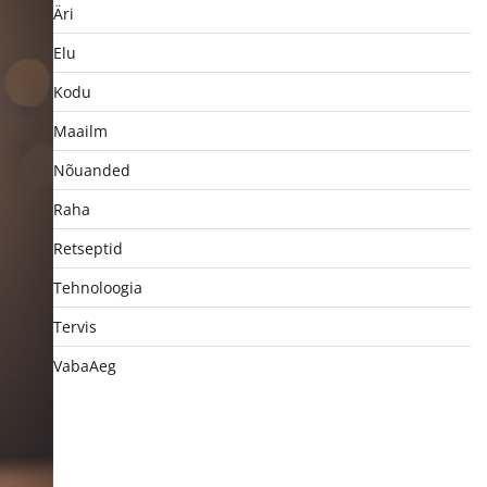
Äri
Elu
Kodu
Maailm
Nõuanded
Raha
Retseptid
Tehnoloogia
Tervis
VabaAeg