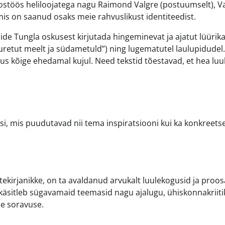
stöös heliloojatega nagu Raimond Valgre (postuumselt), Va
 mis on saanud osaks meie rahvuslikust identiteedist.
de Tungla oskusest kirjutada hingeminevat ja ajatut lüürika
uretut meelt ja südametuld”) ning lugematutel laulupidudel.
us kõige ehedamal kujul. Need tekstid tõestavad, et hea luu
si, mis puudutavad nii tema inspiratsiooni kui ka konkreets
stekirjanikke, on ta avaldanud arvukalt luulekogusid ja proos
äsitleb sügavamaid teemasid nagu ajalugu, ühiskonnakriitik
ase soravuse.