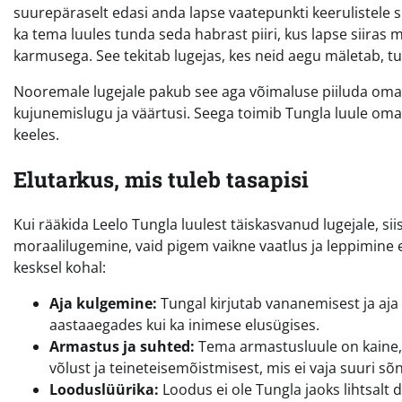
suurepäraselt edasi anda lapse vaatepunkti keerulistele 
ka tema luules tunda seda habrast piiri, kus lapse siira
karmusega. See tekitab lugejas, kes neid aegu mäletab, tug
Nooremale lugejale pakub see aga võimaluse piiluda om
kujunemislugu ja väärtusi. Seega toimib Tungla luule om
keeles.
Elutarkus, mis tuleb tasapisi
Kui rääkida Leelo Tungla luulest täiskasvanud lugejale, si
moraalilugemine, vaid pigem vaikne vaatlus ja leppimine e
kesksel kohal:
Aja kulgemine:
Tungal kirjutab vananemisest ja aja 
aastaaegades kui ka inimese elusügises.
Armastus ja suhted:
Tema armastusluule on kaine, k
võlust ja teineteisemõistmisest, mis ei vaja suuri sõ
Looduslüürika:
Loodus ei ole Tungla jaoks lihtsalt 