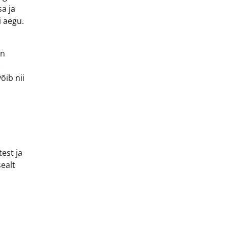
sa ja
i aegu.
on
.
õib nii
est ja
ealt