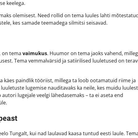
se keelega.
aks olemisest. Need rollid on tema luules lahti mõtestatu
stele, kes samade teemadega silmitsi seisavad.
d, on tema
vaimukus
. Huumor on tema jaoks vahend, mille
usest. Tema vemmalvärsid ja satiirilised luuletused on terav
 käes paindlik tööriist, millega ta loob ootamatuid riime ja
luuletuste lugemise nauditavaks ka neile, kes muidu luulest
 autori lugejale veelgi lähedasemaks – ta ei aseta end
üle.
peast
Leelo Tungalt, kui nad laulavad kaasa tuntud eesti laule. Tem