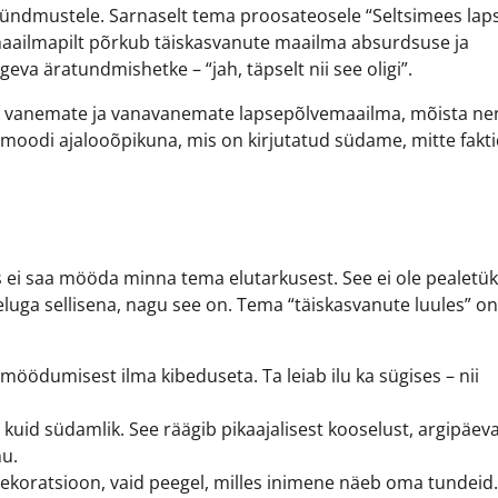
sündmustele. Sarnaselt tema proosateosele “Seltsimees laps
s maailmapilt põrkub täiskasvanute maailma absurdsuse ja
eva äratundmishetke – “jah, täpselt nii see oligi”.
a vanemate ja vanavanemate lapsepõlvemaailma, mõista n
amoodi ajalooõpikuna, mis on kirjutatud südame, mitte fakt
is ei saa mööda minna tema elutarkusest. See ei ole pealetük
luga sellisena, nagu see on. Tema “täiskasvanute luules” on
möödumisest ilma kibeduseta. Ta leiab ilu ka sügises – nii
uid südamlik. See räägib pikaajalisest kooselust, argipäev
nu.
dekoratsioon, vaid peegel, milles inimene näeb oma tundeid.