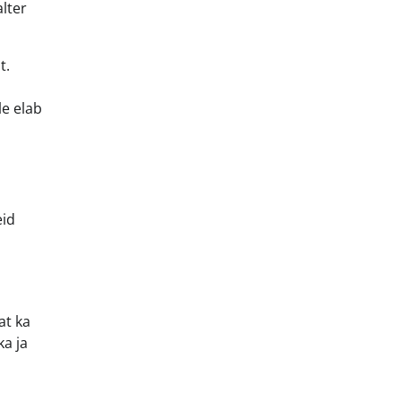
lter
t.
le elab
eid
at ka
a ja