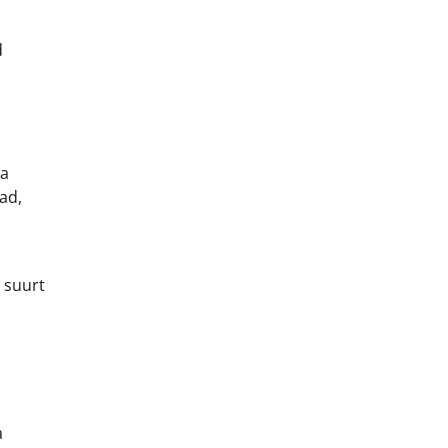
d
ga
ad,
 suurt
a