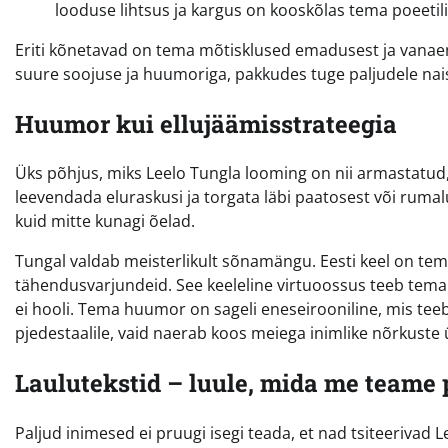
looduse lihtsus ja kargus on kooskõlas tema poeetili
Eriti kõnetavad on tema mõtisklused emadusest ja vanaem
suure soojuse ja huumoriga, pakkudes tuge paljudele nai
Huumor kui ellujäämisstrateegia
Üks põhjus, miks Leelo Tungla looming on nii armastatu
leevendada eluraskusi ja torgata läbi paatosest või rumal
kuid mitte kunagi õelad.
Tungal valdab meisterlikult sõnamängu. Eesti keel on tema
tähendusvarjundeid. See keeleline virtuoossus teeb tema 
ei hooli. Tema huumor on sageli eneseirooniline, mis teeb
pjedestaalile, vaid naerab koos meiega inimlike nõrkuste 
Laulutekstid – luule, mida me teame 
Paljud inimesed ei pruugi isegi teada, et nad tsiteerivad 