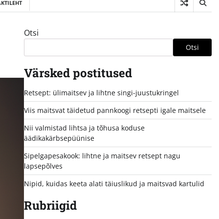
KTILEHT
Otsi
Otsi
Värsked postitused
Retsept: ülimaitsev ja lihtne singi-juustukringel
Viis maitsvat täidetud pannkoogi retsepti igale maitsele
Nii valmistad lihtsa ja tõhusa koduse
äädikakärbsepüünise
Sipelgapesakook: lihtne ja maitsev retsept nagu
lapsepõlves
Nipid, kuidas keeta alati täiuslikud ja maitsvad kartulid
Rubriigid