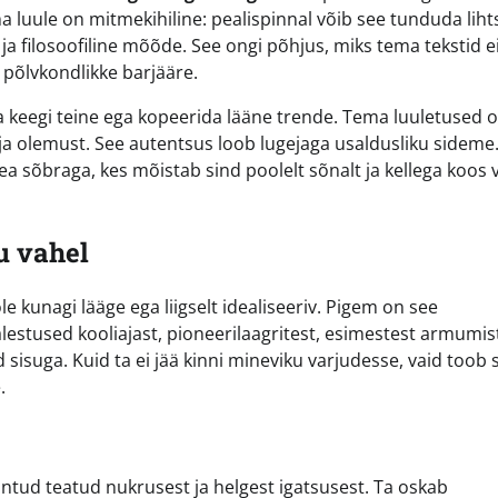
ema luule on mitmekihiline: pealispinnal võib see tunduda liht
v ja filosoofiline mõõde. See ongi põhjus, miks tema tekstid e
 põlvkondlikke barjääre.
la keegi teine ega kopeerida lääne trende. Tema luuletused 
 ja olemust. See autentsus loob lugejaga usaldusliku sideme
a sõbraga, kes mõistab sind poolelt sõnalt ja kellega koos v
u vahel
le kunagi lääge ega liigselt idealiseeriv. Pigem on see
stused kooliajast, pioneerilaagritest, esimestest armumist
isuga. Kuid ta ei jää kinni mineviku varjudesse, vaid toob s
.
antud teatud nukrusest ja helgest igatsusest. Ta oskab