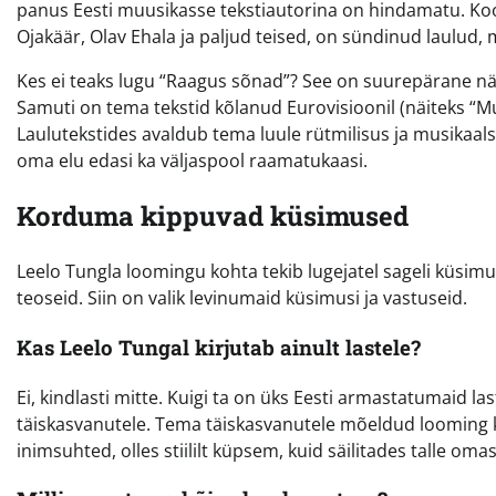
panus Eesti muusikasse tekstiautorina on hindamatu. Koo
Ojakäär, Olav Ehala ja paljud teised, on sündinud laulud,
Kes ei teaks lugu “Raagus sõnad”? See on suurepärane näi
Samuti on tema tekstid kõlanud Eurovisioonil (näiteks “M
Laulutekstides avaldub tema luule rütmilisus ja musikaals
oma elu edasi ka väljaspool raamatukaasi.
Korduma kippuvad küsimused
Leelo Tungla loomingu kohta tekib lugejatel sageli küsimu
teoseid. Siin on valik levinumaid küsimusi ja vastuseid.
Kas Leelo Tungal kirjutab ainult lastele?
Ei, kindlasti mitte. Kuigi ta on üks Eesti armastatumaid la
täiskasvanutele. Tema täiskasvanutele mõeldud looming k
inimsuhted, olles stiililt küpsem, kuid säilitades talle om