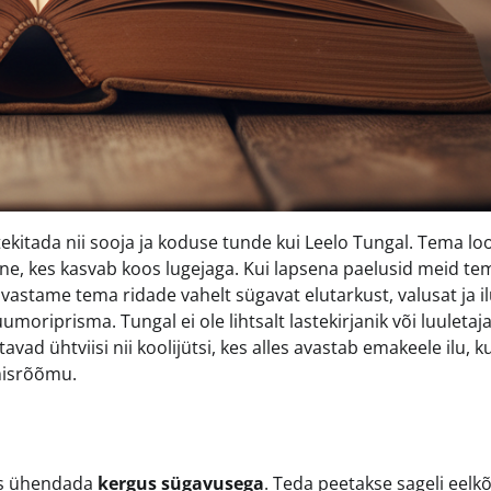
ekitada nii sooja ja koduse tunde kui Leelo Tungal. Tema l
ne, kes kasvab koos lugejaga. Kui lapsena paelusid meid te
avastame tema ridade vahelt sügavat elutarkust, valusat ja i
oriprisma. Tungal ei ole lihtsalt lastekirjanik või luuletaja
ad ühtviisi nii koolijütsi, kes alles avastab emakeele ilu, ku
misrõõmu.
es ühendada
kergus sügavusega
. Teda peetakse sageli eelk