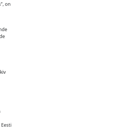
”, on
ende
ide
kiv
a
 Eesti