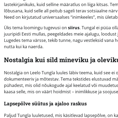
lastekirjanikuks, kuid selline määratlus on liiga kitsas. T
lõbusana, kuid selle all peitub sageli terav sotsiaalne när
Need on kirjutatud universaalses “inimkeeles”, mis ületab
Üks tema loomingu tugevusi on
siirus
. Tungal ei püüa ol
juuripidi Eesti mullas, peegeldades meie ajalugu, loodust
Lugedes tema värsse, tekib tunne, nagu vestleksid vana he
nutta kui ka naerda.
Nostalgia kui sild mineviku ja olevik
Nostalgia on Leelo Tungla luules läbiv teema, kuid see ei o
dokumenteeriv ja mõtestav. Tema tekstides elustuvad mäle
pühadest, mis olid nõukogude ajal keelatud või muudetud s
kaasa selle, mis on väärt hoidmist – inimlikkuse ja soojuse
Lapsepõlve süütus ja ajaloo raskus
Paljud Tungla luuletused, mis käsitlevad lapsepõlve, on k