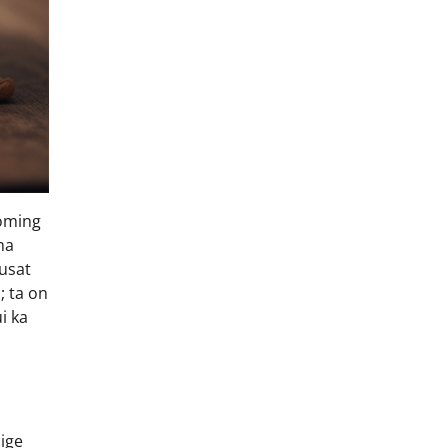
ooming
ma
lusat
; ta on
i ka
õige