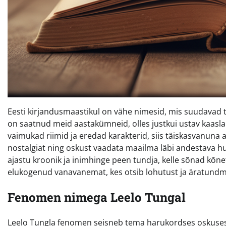
Eesti kirjandusmaastikul on vähe nimesid, mis suudavad t
on saatnud meid aastakümneid, olles justkui ustav kaasla
vaimukad riimid ja eredad karakterid, siis täiskasvanuna 
nostalgiat ning oskust vaadata maailma läbi andestava huum
ajastu kroonik ja inimhinge peen tundja, kelle sõnad kõnetav
elukogenud vanavanemat, kes otsib lohutust ja äratund
Fenomen nimega Leelo Tungal
Leelo Tungla fenomen seisneb tema harukordses oskus