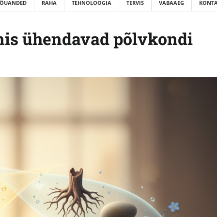
ÕUANDED
RAHA
TEHNOLOOGIA
TERVIS
VABAAEG
KONTA
 mis ühendavad põlvkondi