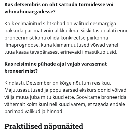
Kas detsembris on oht sattuda tormidesse või
vihmahooaegadesse?
Kõik eelmainitud sihtkohad on valitud eesmärgiga
pakkuda parimat võimalikku ilma. Siiski tasub alati enne
broneerimist kontrollida konkreetse piirkonna
ilmaprognoose, kuna kliimamuutused võivad vahel
tuua kaasa tavapärasest erinevaid ilmastikuolusid.
Kas reisimine pühade ajal vajab varasemat
broneerimist?
Kindlasti. Detsember on kõige nõutum reisikuu.
Majutusasutused ja populaarsed ekskursioonid võivad
välja müüa juba mitu kuud ette. Soovitame broneerida
vähemalt kolm kuni neli kuud varem, et tagada endale
parimad valikud ja hinnad.
Praktilised näpunäited