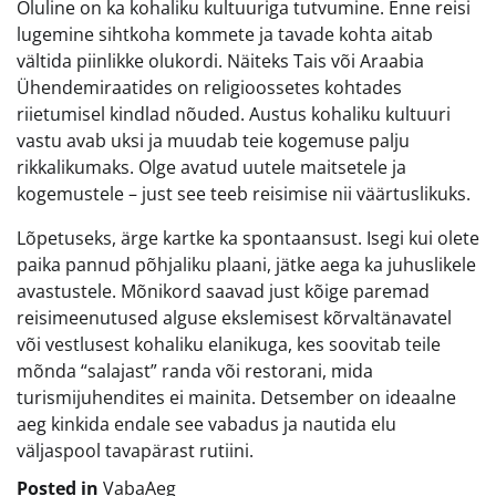
Oluline on ka kohaliku kultuuriga tutvumine. Enne reisi
lugemine sihtkoha kommete ja tavade kohta aitab
vältida piinlikke olukordi. Näiteks Tais või Araabia
Ühendemiraatides on religioossetes kohtades
riietumisel kindlad nõuded. Austus kohaliku kultuuri
vastu avab uksi ja muudab teie kogemuse palju
rikkalikumaks. Olge avatud uutele maitsetele ja
kogemustele – just see teeb reisimise nii väärtuslikuks.
Lõpetuseks, ärge kartke ka spontaansust. Isegi kui olete
paika pannud põhjaliku plaani, jätke aega ka juhuslikele
avastustele. Mõnikord saavad just kõige paremad
reisimeenutused alguse ekslemisest kõrvaltänavatel
või vestlusest kohaliku elanikuga, kes soovitab teile
mõnda “salajast” randa või restorani, mida
turismijuhendites ei mainita. Detsember on ideaalne
aeg kinkida endale see vabadus ja nautida elu
väljaspool tavapärast rutiini.
Posted in
VabaAeg