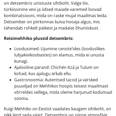
on detsembris unistuste sihtkoht. Valge liiv,
türkiissinine vesi ja iidsed maiade varemed loovad
kombinatsiooni, mida on raske mujal maailmas leida.
Detsember on piirkonnas kuiva hooaja algus, mis
tähendab rohkelt päikest ja madalat õhuniiskust.
Reisimehhiko plussid detsembris:
Loodusimed: Ujumine cenote’ides (looduslikes
lubjakivikoobastes) on elamus, mida ei unusta
kunagi.
Ajalooline pärand: Chichén Itzá ja Tulum on
kohad, kus ajalugu ärkab ellu.
Gastronoomia: Autentsed tacod ja värsked
puuviljad on Mehhikos hoopis teisest maailmast
võrreldes sellega, mida oleme harjunud kodumaal
sööma.
Kuigi Mehhiko on Eestist vaadates kaugem sihtkoht, on
pikk lend seda väärt. Detsembris on siinne atmosfäär