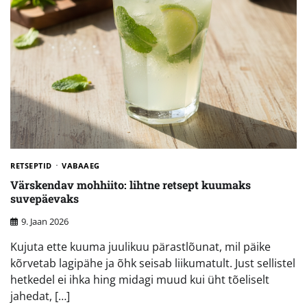
RETSEPTID
VABAAEG
Värskendav mohhiito: lihtne retsept kuumaks
suvepäevaks
9. Jaan 2026
Kujuta ette kuuma juulikuu pärastlõunat, mil päike
kõrvetab lagipähe ja õhk seisab liikumatult. Just sellistel
hetkedel ei ihka hing midagi muud kui üht tõeliselt
jahedat, […]