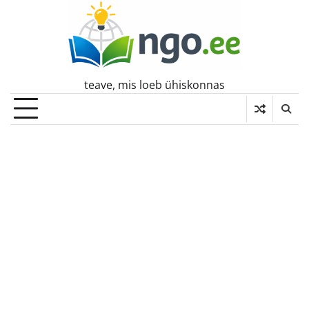
Skip
to
content
teave, mis loeb ühiskonnas