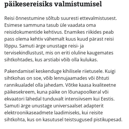
päikesereisiks valmistumisel
Reisi õnnestumine sõltub suuresti ettevalmistusest.
Esimese sammuna tasub üle vaadata oma
reisidokumentide kehtivus. Enamikes riikides peab
pass olema kehtiv vähemalt kuus kuud pärast reisi
lõppu. Samuti ärge unustage reisi- ja
tervisekindlustust, mis on eriti oluline kaugemates
sihtkohtades, kus arstiabi võib olla kulukas.
Pakendamisel keskenduge kihilisele riietusele. Kuigi
sihtkohas on soe, võib lennujaamades või õhtuti
rannikualadel olla jahedam. Võtke kaasa kvaliteetne
päikesekreem, kuna päike on lõunapoolkeral või
ekvaatori lähedal tunduvalt intensiivsem kui Eestis.
Samuti ärge unustage universaalset adapterit
elektroonikaseadmete laadimiseks, kui reisite
sihtkohta, kus on kasutusel teistsugused pistikupesad.