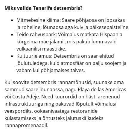
Miks valida Tenerife detsembris?
Mitmekesine kliima: Saare põhjaosa on lopsakas
ja roheline, lõunaosa aga kuiv ja päikesepaisteline.
Teide rahvuspark: Võimalus matkata Hispaania
kõrgeima mäe jalamil, mis pakub lummavaid
vulkaanilisi maastikke.
Kultuurielamus: Detsembris on saar ehitud
jõulutuledega, kuid atmosfäär on palju soojem ja
vabam kui põhjamaises talves.
Kui soovite detsembris rannamõnusid, suunake oma
sammud saare lõunaossa, nagu Playa de las Americas
või Costa Adeje. Need kuurordid on hästi arenenud
infrastruktuuriga ning pakuvad lõputult võimalusi
veespordiks, ookeanivaatega restoranide
külastamiseks ja õhtusteks jalutuskäikudeks
rannapromenaadil.