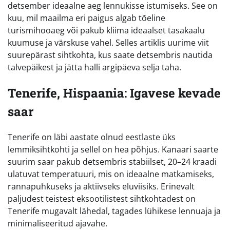
detsember ideaalne aeg lennukisse istumiseks. See on
kuu, mil maailma eri paigus algab tõeline
turismihooaeg või pakub kliima ideaalset tasakaalu
kuumuse ja värskuse vahel. Selles artiklis uurime viit
suurepärast sihtkohta, kus saate detsembris nautida
talvepäikest ja jätta halli argipäeva selja taha.
Tenerife, Hispaania: Igavese kevade
saar
Tenerife on läbi aastate olnud eestlaste üks
lemmiksihtkohti ja sellel on hea põhjus. Kanaari saarte
suurim saar pakub detsembris stabiilset, 20–24 kraadi
ulatuvat temperatuuri, mis on ideaalne matkamiseks,
rannapuhkuseks ja aktiivseks eluviisiks. Erinevalt
paljudest teistest eksootilistest sihtkohtadest on
Tenerife mugavalt lähedal, tagades lühikese lennuaja ja
minimaliseeritud ajavahe.