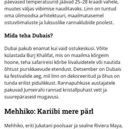
päevased temperatuurid jäävad 25–28 kraadi vahele,
muutes väljas viibimise nauditavaks. Linn on tuntud
oma ülimoodsa arhitektuuri, maailmatasemel
ostuvõimaluste ja luksuslike rannaklubide poolest.
Mida teha Dubais?
Dubai pakub enamat kui vaid ostukeskusi. Võite
külastada Burj Khalifat, mis on maailma kõrgeim
hoone, teha safarireisi kõrbe liivaluidetele või nautida
õhtust purskkaevude etendust. Detsember on Dubais
ka festivalide aeg, mil linn on dekoreeritud ja õhus on
tunda erilist pidulikkust. Rannapuhkuse austajatele
pakuvad Jumeirahi rannad kristallpuhast vett ja
suurepäraseid mugavusi.
Mehhiko: Kariibi mere pärl
Mehhiko, eriti Jukatani poolsaar ja sealne Riviera Maya,