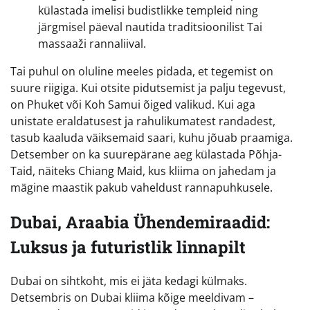
külastada imelisi budistlikke templeid ning
järgmisel päeval nautida traditsioonilist Tai
massaaži rannaliival.
Tai puhul on oluline meeles pidada, et tegemist on
suure riigiga. Kui otsite pidutsemist ja palju tegevust,
on Phuket või Koh Samui õiged valikud. Kui aga
unistate eraldatusest ja rahulikumatest randadest,
tasub kaaluda väiksemaid saari, kuhu jõuab praamiga.
Detsember on ka suurepärane aeg külastada Põhja-
Taid, näiteks Chiang Maid, kus kliima on jahedam ja
mägine maastik pakub vaheldust rannapuhkusele.
Dubai, Araabia Ühendemiraadid:
Luksus ja futuristlik linnapilt
Dubai on sihtkoht, mis ei jäta kedagi külmaks.
Detsembris on Dubai kliima kõige meeldivam –