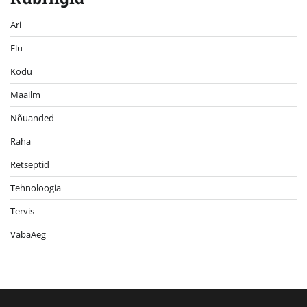
Äri
Elu
Kodu
Maailm
Nõuanded
Raha
Retseptid
Tehnoloogia
Tervis
VabaAeg