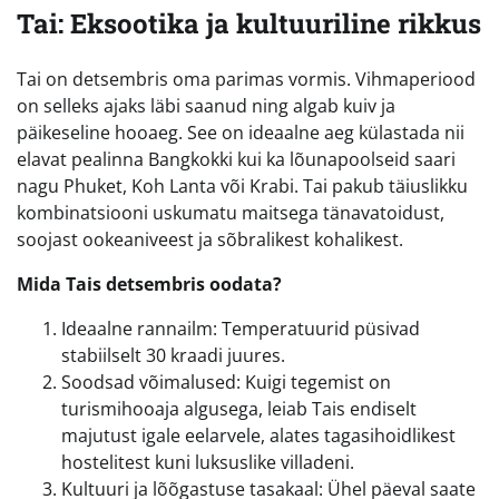
Tai: Eksootika ja kultuuriline rikkus
Tai on detsembris oma parimas vormis. Vihmaperiood
on selleks ajaks läbi saanud ning algab kuiv ja
päikeseline hooaeg. See on ideaalne aeg külastada nii
elavat pealinna Bangkokki kui ka lõunapoolseid saari
nagu Phuket, Koh Lanta või Krabi. Tai pakub täiuslikku
kombinatsiooni uskumatu maitsega tänavatoidust,
soojast ookeaniveest ja sõbralikest kohalikest.
Mida Tais detsembris oodata?
Ideaalne rannailm: Temperatuurid püsivad
stabiilselt 30 kraadi juures.
Soodsad võimalused: Kuigi tegemist on
turismihooaja algusega, leiab Tais endiselt
majutust igale eelarvele, alates tagasihoidlikest
hostelitest kuni luksuslike villadeni.
Kultuuri ja lõõgastuse tasakaal: Ühel päeval saate