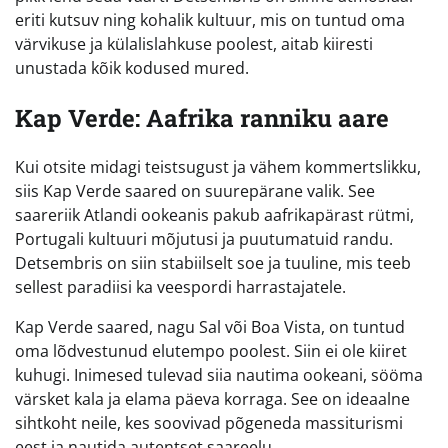
eriti kutsuv ning kohalik kultuur, mis on tuntud oma
värvikuse ja külalislahkuse poolest, aitab kiiresti
unustada kõik kodused mured.
Kap Verde: Aafrika ranniku aare
Kui otsite midagi teistsugust ja vähem kommertslikku,
siis Kap Verde saared on suurepärane valik. See
saareriik Atlandi ookeanis pakub aafrikapärast rütmi,
Portugali kultuuri mõjutusi ja puutumatuid randu.
Detsembris on siin stabiilselt soe ja tuuline, mis teeb
sellest paradiisi ka veespordi harrastajatele.
Kap Verde saared, nagu Sal või Boa Vista, on tuntud
oma lõdvestunud elutempo poolest. Siin ei ole kiiret
kuhugi. Inimesed tulevad siia nautima ookeani, sööma
värsket kala ja elama päeva korraga. See on ideaalne
sihtkoht neile, kes soovivad põgeneda massiturismi
eest ja nautida autentset saareelu.