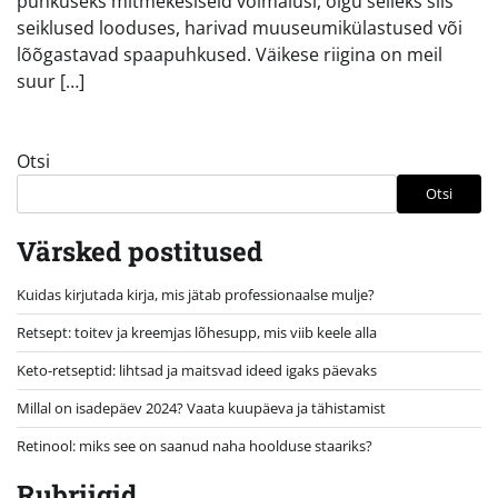
puhkuseks mitmekesiseid võimalusi, olgu selleks siis
seiklused looduses, harivad muuseumikülastused või
lõõgastavad spaapuhkused. Väikese riigina on meil
suur […]
Otsi
Otsi
Värsked postitused
Kuidas kirjutada kirja, mis jätab professionaalse mulje?
Retsept: toitev ja kreemjas lõhesupp, mis viib keele alla
Keto-retseptid: lihtsad ja maitsvad ideed igaks päevaks
Millal on isadepäev 2024? Vaata kuupäeva ja tähistamist
Retinool: miks see on saanud naha hoolduse staariks?
Rubriigid