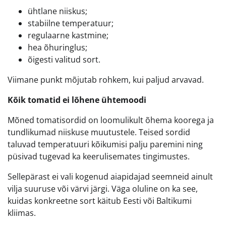
ühtlane niiskus;
stabiilne temperatuur;
regulaarne kastmine;
hea õhuringlus;
õigesti valitud sort.
Viimane punkt mõjutab rohkem, kui paljud arvavad.
Kõik tomatid ei lõhene ühtemoodi
Mõned tomatisordid on loomulikult õhema koorega ja
tundlikumad niiskuse muutustele. Teised sordid
taluvad temperatuuri kõikumisi palju paremini ning
püsivad tugevad ka keerulisemates tingimustes.
Sellepärast ei vali kogenud aiapidajad seemneid ainult
vilja suuruse või värvi järgi. Väga oluline on ka see,
kuidas konkreetne sort käitub Eesti või Baltikumi
kliimas.