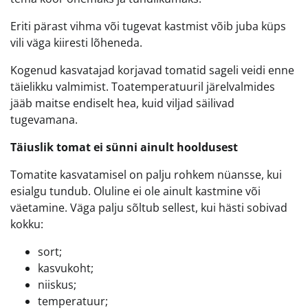
Eriti pärast vihma või tugevat kastmist võib juba küps
vili väga kiiresti lõheneda.
Kogenud kasvatajad korjavad tomatid sageli veidi enne
täielikku valmimist. Toatemperatuuril järelvalmides
jääb maitse endiselt hea, kuid viljad säilivad
tugevamana.
Täiuslik tomat ei sünni ainult hooldusest
Tomatite kasvatamisel on palju rohkem nüansse, kui
esialgu tundub. Oluline ei ole ainult kastmine või
väetamine. Väga palju sõltub sellest, kui hästi sobivad
kokku:
sort;
kasvukoht;
niiskus;
temperatuur;