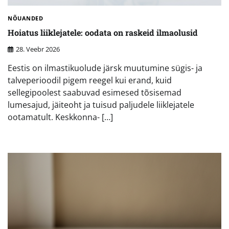
NÕUANDED
Hoiatus liiklejatele: oodata on raskeid ilmaolusid
28. Veebr 2026
Eestis on ilmastikuolude järsk muutumine sügis- ja
talveperioodil pigem reegel kui erand, kuid
sellegipoolest saabuvad esimesed tõsisemad
lumesajud, jäiteoht ja tuisud paljudele liiklejatele
ootamatult. Keskkonna- […]