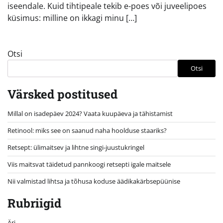
iseendale. Kuid tihtipeale tekib e-poes või juveelipoes
küsimus: milline on ikkagi minu […]
Otsi
Otsi
Värsked postitused
Millal on isadepäev 2024? Vaata kuupäeva ja tähistamist
Retinool: miks see on saanud naha hoolduse staariks?
Retsept: ülimaitsev ja lihtne singi-juustukringel
Viis maitsvat täidetud pannkoogi retsepti igale maitsele
Nii valmistad lihtsa ja tõhusa koduse äädikakärbsepüünise
Rubriigid
Äri