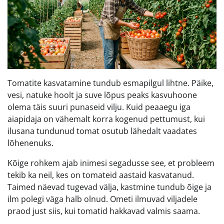
Tomatite kasvatamine tundub esmapilgul lihtne. Päike,
vesi, natuke hoolt ja suve lõpus peaks kasvuhoone
olema täis suuri punaseid vilju. Kuid peaaegu iga
aiapidaja on vähemalt korra kogenud pettumust, kui
ilusana tundunud tomat osutub lähedalt vaadates
lõhenenuks.
Kõige rohkem ajab inimesi segadusse see, et probleem
tekib ka neil, kes on tomateid aastaid kasvatanud.
Taimed näevad tugevad välja, kastmine tundub õige ja
ilm polegi väga halb olnud. Ometi ilmuvad viljadele
praod just siis, kui tomatid hakkavad valmis saama.