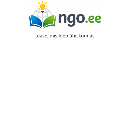
Skip
to
content
teave, mis loeb ühiskonnas