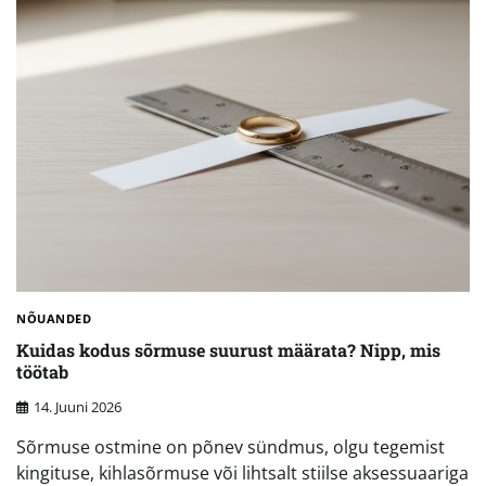
NÕUANDED
Kuidas kodus sõrmuse suurust määrata? Nipp, mis
töötab
14. Juuni 2026
Sõrmuse ostmine on põnev sündmus, olgu tegemist
kingituse, kihlasõrmuse või lihtsalt stiilse aksessuaariga