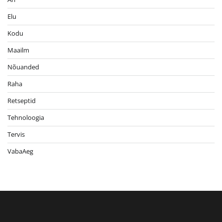
Elu
Kodu
Maailm
Nõuanded
Raha
Retseptid
Tehnoloogia
Tervis
VabaAeg