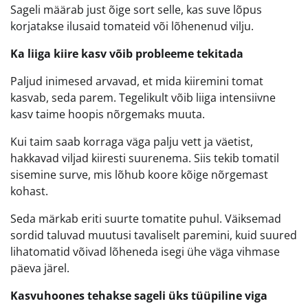
Sageli määrab just õige sort selle, kas suve lõpus
korjatakse ilusaid tomateid või lõhenenud vilju.
Ka liiga kiire kasv võib probleeme tekitada
Paljud inimesed arvavad, et mida kiiremini tomat
kasvab, seda parem. Tegelikult võib liiga intensiivne
kasv taime hoopis nõrgemaks muuta.
Kui taim saab korraga väga palju vett ja väetist,
hakkavad viljad kiiresti suurenema. Siis tekib tomatil
sisemine surve, mis lõhub koore kõige nõrgemast
kohast.
Seda märkab eriti suurte tomatite puhul. Väiksemad
sordid taluvad muutusi tavaliselt paremini, kuid suured
lihatomatid võivad lõheneda isegi ühe väga vihmase
päeva järel.
Kasvuhoones tehakse sageli üks tüüpiline viga