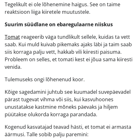
Tegelikult ei ole lõhenemine haigus. See on taime
reaktsioon liiga kiiretele muutustele.
Suurim süüdlane on ebaregulaarne niiskus
Tomat
reageerib väga tundlikult sellele, kuidas ta vett
saab. Kui muld kuivab pikemaks ajaks läbi ja taim saab
siis korraga palju vett, hakkab vili kiiresti paisuma.
Probleem on selles, et tomati kest ei jõua sama kiiresti
venida.
Tulemuseks ongi lõhenenud koor.
Kõige sagedamini juhtub see kuumadel suvepäevadel
pärast tugevat vihma või siis, kui kasvuhoones
unustatakse kastmine mõneks päevaks ja hiljem
püütakse olukorda korraga parandada.
Kogenud kasvatajad teavad hästi, et tomat ei armasta
äärmusi. Talle sobib palju paremini: