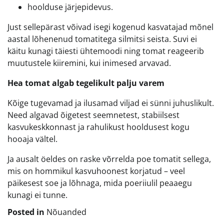
hoolduse järjepidevus.
Just sellepärast võivad isegi kogenud kasvatajad mõnel
aastal lõhenenud tomatitega silmitsi seista. Suvi ei
käitu kunagi täiesti ühtemoodi ning tomat reageerib
muutustele kiiremini, kui inimesed arvavad.
Hea tomat algab tegelikult palju varem
Kõige tugevamad ja ilusamad viljad ei sünni juhuslikult.
Need algavad õigetest seemnetest, stabiilsest
kasvukeskkonnast ja rahulikust hooldusest kogu
hooaja vältel.
Ja ausalt öeldes on raske võrrelda poe tomatit sellega,
mis on hommikul kasvuhoonest korjatud – veel
päikesest soe ja lõhnaga, mida poeriiulil peaaegu
kunagi ei tunne.
Posted in
Nõuanded