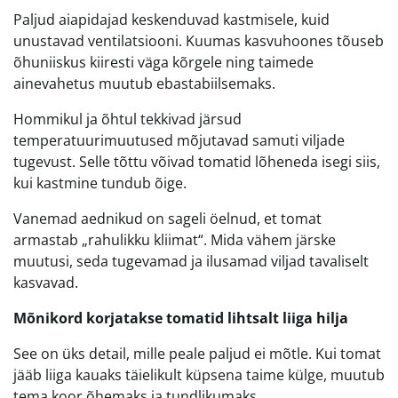
Paljud aiapidajad keskenduvad kastmisele, kuid
unustavad ventilatsiooni. Kuumas kasvuhoones tõuseb
õhuniiskus kiiresti väga kõrgele ning taimede
ainevahetus muutub ebastabiilsemaks.
Hommikul ja õhtul tekkivad järsud
temperatuurimuutused mõjutavad samuti viljade
tugevust. Selle tõttu võivad tomatid lõheneda isegi siis,
kui kastmine tundub õige.
Vanemad aednikud on sageli öelnud, et tomat
armastab „rahulikku kliimat“. Mida vähem järske
muutusi, seda tugevamad ja ilusamad viljad tavaliselt
kasvavad.
Mõnikord korjatakse tomatid lihtsalt liiga hilja
See on üks detail, mille peale paljud ei mõtle. Kui tomat
jääb liiga kauaks täielikult küpsena taime külge, muutub
tema koor õhemaks ja tundlikumaks.