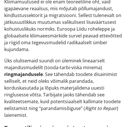
Kliimamuutused ei ole enam teoreetiline oht, vaid
igapäevane reaalsus, mis mõjutab põllumajandust,
kindlustussektorit ja migratsiooni. Sellest tulenevalt on
jätkusuutlikkus muutumas valikulisest lisaväärtusest
kohustuslikuks normiks. Euroopa Liidu roheleppe ja
globaalsete kliimaeesmärkide survel peavad ettevõtted
ja riigid oma tegevusmudelid radikaalselt ümber
kujundama.
Üks olulisemaid suundi on üleminek lineaarselt
majandusmudelilt (tooda-tarbi-viska minema)
ringmajandusele
. See tähendab toodete disainimist
selliselt, et neid oleks võimalik parandada,
korduskasutada ja lõpuks materjalidena uuesti
ringlusesse võtta. Tarbijate jaoks tähendab see
kvaliteetsemate, kuid potentsiaalselt kallimate toodete
eelistamist ning “parandamisõiguse” (
Right to Repair
)
laienemist.