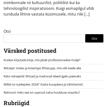
inimkonnale nii kultuurilist, poliitilist kui ka
tehnoloogilist inspiratsiooni. Kuigi esmapilgul võib
tunduda lihtne vastata küsimusele, mitu riiki […]
Otsi
Otsi
Värsked postitused
Kuidas kirjutada kirja, mis jätab professionaalse mulje?
Retsept: toitev ja kreemjas lõhesupp, mis viib keele alla
Keto-retseptid: lihtsad ja maitsvad ideed igaks päevaks
Millal on isadepäev 2024? Vaata kuupäeva ja tähistamist
Retinool: miks see on saanud naha hoolduse staariks?
Rubriigid