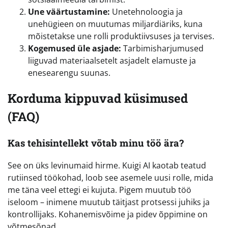
Une väärtustamine:
Unetehnoloogia ja
unehügieen on muutumas miljardiäriks, kuna
mõistetakse une rolli produktiivsuses ja tervises.
Kogemused üle asjade:
Tarbimisharjumused
liiguvad materiaalsetelt asjadelt elamuste ja
enesearengu suunas.
Korduma kippuvad küsimused
(FAQ)
Kas tehisintellekt võtab minu töö ära?
See on üks levinumaid hirme. Kuigi AI kaotab teatud
rutiinsed töökohad, loob see asemele uusi rolle, mida
me täna veel ettegi ei kujuta. Pigem muutub töö
iseloom – inimene muutub täitjast protsessi juhiks ja
kontrollijaks. Kohanemisvõime ja pidev õppimine on
võtmesõnad.