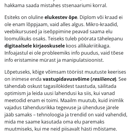
hakkama saada mistahes stsenaariumi korral.
Esiteks on oluline
elukestev õpe
. Diplom või kraad ei
ole enam lõppjaam, vaid alles algus. Mikro-kraadid,
veebikursused ja iseõppimine peavad saama elu
loomulikuks osaks. Teiseks tuleb pöörata tähelepanu
digitaalsele kirjaoskusele
koos allikakriitikaga.
Infoajastul ei ole probleemiks info puudus, vaid tõese
info eristamine mürast ja manipulatsioonist.
Lõpetuseks, kõige võimsam tööriist muutuste keerises
on inimese enda
vastupidavusvõime (
resilience
)
. See
tähendab oskust tagasilökidest taastuda, säilitada
optimism ja leida uusi lahendusi ka siis, kui vanad
meetodid enam ei toimi. Maailm muutub, kuid inimlik
vajadus tähendusrikka tegevuse ja ühenduse järele
jääb samaks – tehnoloogia ja trendid on vaid vahendid,
mida me saame kasutada oma elu paremaks
muutmiseks, kui me neid piisavalt hästi mõistame.