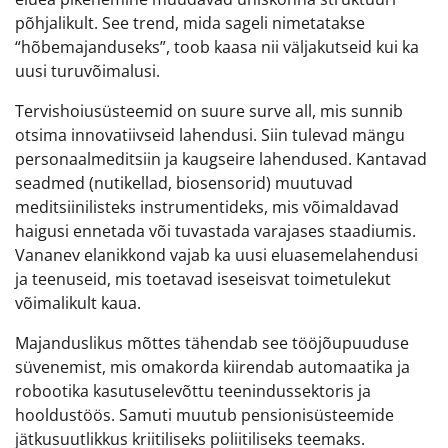
põhjalikult. See trend, mida sageli nimetatakse
“hõbemajanduseks”, toob kaasa nii väljakutseid kui ka
uusi turuvõimalusi.
Tervishoiusüsteemid on suure surve all, mis sunnib
otsima innovatiivseid lahendusi. Siin tulevad mängu
personaalmeditsiin ja kaugseire lahendused. Kantavad
seadmed (nutikellad, biosensorid) muutuvad
meditsiinilisteks instrumentideks, mis võimaldavad
haigusi ennetada või tuvastada varajases staadiumis.
Vananev elanikkond vajab ka uusi eluasemelahendusi
ja teenuseid, mis toetavad iseseisvat toimetulekut
võimalikult kaua.
Majanduslikus mõttes tähendab see tööjõupuuduse
süvenemist, mis omakorda kiirendab automaatika ja
robootika kasutuselevõttu teenindussektoris ja
hooldustöös. Samuti muutub pensionisüsteemide
jätkusuutlikkus kriitiliseks poliitiliseks teemaks.