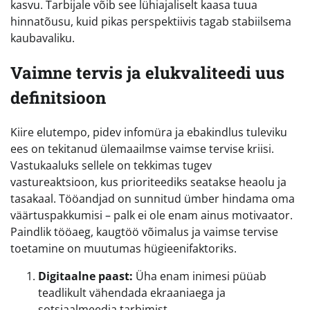
kasvu. Tarbijale võib see lühiajaliselt kaasa tuua
hinnatõusu, kuid pikas perspektiivis tagab stabiilsema
kaubavaliku.
Vaimne tervis ja elukvaliteedi uus
definitsioon
Kiire elutempo, pidev infomüra ja ebakindlus tuleviku
ees on tekitanud ülemaailmse vaimse tervise kriisi.
Vastukaaluks sellele on tekkimas tugev
vastureaktsioon, kus prioriteediks seatakse heaolu ja
tasakaal. Tööandjad on sunnitud ümber hindama oma
väärtuspakkumisi – palk ei ole enam ainus motivaator.
Paindlik tööaeg, kaugtöö võimalus ja vaimse tervise
toetamine on muutumas hügieenifaktoriks.
Digitaalne paast:
Üha enam inimesi püüab
teadlikult vähendada ekraaniaega ja
sotsiaalmeedia tarbimist.