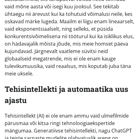
vaid mõne aasta või isegi kuu jooksul. See tekitab
ühtaegu nii ärevust kui ka tohutuid võimalusi neile, kes
oskavad märke lugeda. Maailm ei liigu enam lineaarselt,
vaid eksponentsiaalselt, ning selleks, et püsida
konkurentsivõimelisena nii tööturul kui ka isiklikus elus,
on hädavajalik mõista jõude, mis meie homset päeva
kujundavad. Järgnevalt vaatleme süvitsi neid
globaalseid megatrende, mis ei ole enam kauge
tulevikumuusika, vaid reaalsus, mis koputab juba täna
meie uksele.
Tehisintellekti ja automaatika uus
ajastu
Tehisintellekt (AI) ei ole enam ammu vaid ulmefilmide
pärusmaa või kitsa ringi tehnoloogiaekspertide
mängumaa. Generatiivse tehisintellekti, nagu ChatGPT
ja teiste sarnaste mudelite plahvatuslik areng on