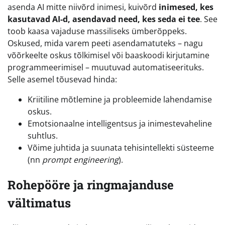
asenda AI mitte niivõrd inimesi, kuivõrd
inimesed, kes
kasutavad AI-d, asendavad need, kes seda ei tee
. See
toob kaasa vajaduse massiliseks ümberõppeks.
Oskused, mida varem peeti asendamatuteks – nagu
võõrkeelte oskus tõlkimisel või baaskoodi kirjutamine
programmeerimisel – muutuvad automatiseerituks.
Selle asemel tõusevad hinda:
Kriitiline mõtlemine ja probleemide lahendamise
oskus.
Emotsionaalne intelligentsus ja inimestevaheline
suhtlus.
Võime juhtida ja suunata tehisintellekti süsteeme
(nn
prompt engineering
).
Rohepööre ja ringmajanduse
vältimatus