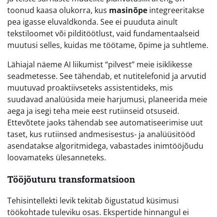
toonud kaasa olukorra, kus
masinõpe
integreeritakse
pea igasse eluvaldkonda. See ei puuduta ainult
tekstiloomet või pilditöötlust, vaid fundamentaalseid
muutusi selles, kuidas me töötame, õpime ja suhtleme.
Lähiajal näeme AI liikumist “pilvest” meie isiklikesse
seadmetesse. See tähendab, et nutitelefonid ja arvutid
muutuvad proaktiivseteks assistentideks, mis
suudavad analüüsida meie harjumusi, planeerida meie
aega ja isegi teha meie eest rutiinseid otsuseid.
Ettevõtete jaoks tähendab see automatiseerimise uut
taset, kus rutiinsed andmesisestus- ja analüüsitööd
asendatakse algoritmidega, vabastades inimtööjõudu
loovamateks ülesanneteks.
Tööjõuturu transformatsioon
Tehisintellekti levik tekitab õigustatud küsimusi
töökohtade tuleviku osas. Ekspertide hinnangul ei