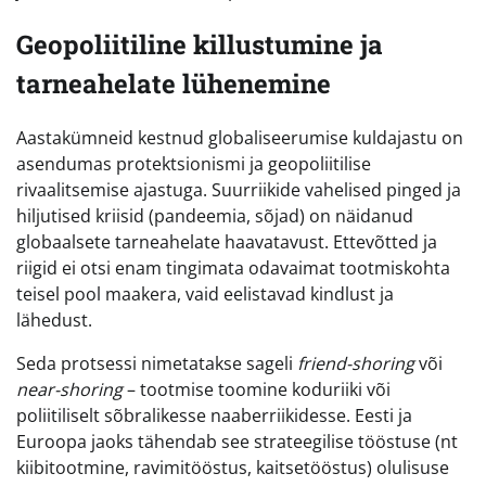
Geopoliitiline killustumine ja
tarneahelate lühenemine
Aastakümneid kestnud globaliseerumise kuldajastu on
asendumas protektsionismi ja geopoliitilise
rivaalitsemise ajastuga. Suurriikide vahelised pinged ja
hiljutised kriisid (pandeemia, sõjad) on näidanud
globaalsete tarneahelate haavatavust. Ettevõtted ja
riigid ei otsi enam tingimata odavaimat tootmiskohta
teisel pool maakera, vaid eelistavad kindlust ja
lähedust.
Seda protsessi nimetatakse sageli
friend-shoring
või
near-shoring
– tootmise toomine koduriiki või
poliitiliselt sõbralikesse naaberriikidesse. Eesti ja
Euroopa jaoks tähendab see strateegilise tööstuse (nt
kiibitootmine, ravimitööstus, kaitsetööstus) olulisuse