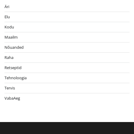
Äri
Elu
Kodu
Maailm
Nõuanded
Raha
Retseptid
Tehnoloogia
Tervis
VabaAeg