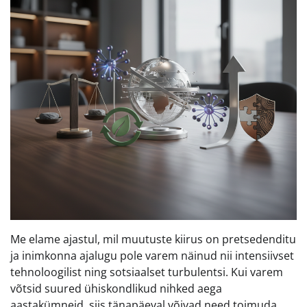
Me elame ajastul, mil muutuste kiirus on pretsedenditu
ja inimkonna ajalugu pole varem näinud nii intensiivset
tehnoloogilist ning sotsiaalset turbulentsi. Kui varem
võtsid suured ühiskondlikud nihked aega
aastakümneid, siis tänapäeval võivad need toimuda