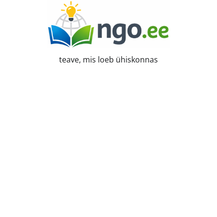
Skip
to
content
teave, mis loeb ühiskonnas