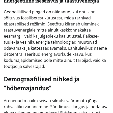
Energeetiline iseseisvus ja taastuvenergia
Geopoliitilised pinged on näidanud, kui ohtlik on
sõltuvus fossiilsetest kütustest, mida tarnivad
ebastabiilsed režiimid. Seetõttu kiireneb üleminek
taastuvenergiale mitte ainult keskkonnakaitse
eesmärgil, vaid ka julgeoleku kaalutlustel. Päikese-,
tuule- ja vesinikuenergia tehnoloogiad muutuvad
odavamaks ja kättesaadavamaks. Lähitulevikus näeme
detsentraliseeritud energiavõrkude kasvu, kus
kodumajapidamised pole mitte ainult tarbijad, vaid ka
tootjad ja salvestajad.
Demograafilised nihked ja
“hõbemajandus”
Arenenud maailm seisab silmitsi vääramatu jõuga:
rahvastiku vananemine. Sündimuse langus ja oodatava
eluea pikenemine muudavad ühiskonna struktuuri