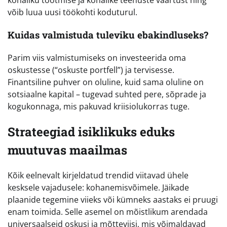
kohaliku tootmise ja kohalike teenuste väärtust ning
võib luua uusi töökohti koduturul.
Kuidas valmistuda tuleviku ebakindluseks?
Parim viis valmistumiseks on investeerida oma
oskustesse (“oskuste portfell”) ja tervisesse.
Finantsiline puhver on oluline, kuid sama oluline on
sotsiaalne kapital – tugevad suhted pere, sõprade ja
kogukonnaga, mis pakuvad kriisiolukorras tuge.
Strateegiad isiklikuks eduks
muutuvas maailmas
Kõik eelnevalt kirjeldatud trendid viitavad ühele
kesksele vajadusele: kohanemisvõimele. Jäikade
plaanide tegemine viieks või kümneks aastaks ei pruugi
enam toimida. Selle asemel on mõistlikum arendada
universaalseid oskusi ja mõtteviisi, mis võimaldavad