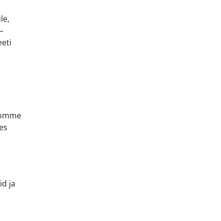
le,
–
eeti
 komme
es
id ja