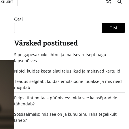
KTILEHT
Otsi
Otsi
Värsked postitused
Sipelgapesakook: lihtne ja maitsev retsept nagu
lapsepõlves
Nipid, kuidas keeta alati täiuslikud ja maitsvad kartulid
Teadus selgitab: kuidas emotsioone luuakse ja mis neid
mõjutab
Peipsi tint on taas püünistes: mida see kalasõpradele
tähendab?
Sotsiaalmaks: mis see on ja kuhu Sinu raha tegelikult
läheb?