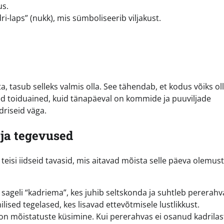
us.
i-laps” (nukk), mis sümboliseerib viljakust.
, tasub selleks valmis olla. See tähendab, et kodus võiks ol
eed toiduained, kuid tänapäeval on kommide ja puuviljade
driseid väga.
 ja tegevused
eisi iidseid tavasid, mis aitavad mõista selle päeva olemust
ageli “kadriema”, kes juhib seltskonda ja suhtleb pererahv
ised tegelased, kes lisavad ettevõtmisele lustlikkust.
on mõistatuste küsimine. Kui pererahvas ei osanud kadrilas