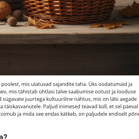
e poolest, mis ulatuvad sajandite taha. Üks oodatumaid ja
v, mis tähistab ühtlasi talve saabumise ootust ja looduse
id sügavate juurtega kultuuriline nähtus, mis on läbi aegade
ka täiskasvanutele. Paljud inimesed teavad küll, et sel päeval
e toimub ja mida see endas kätkeb, on paljudele endiselt põn
a?