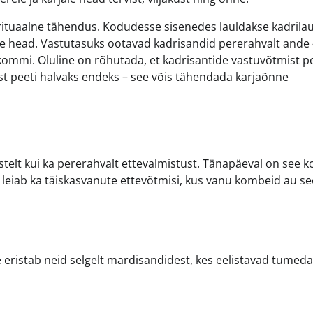
el rituaalne tähendus. Kodudesse sisenedes lauldakse kadrilau
ale head. Vastutasuks ootavad kadrisandid pererahvalt ande 
 kommi. Oluline on rõhutada, et kadrisantide vastuvõtmist p
ist peeti halvaks endeks – see võis tähendada karjaõnne
istelt kui ka pererahvalt ettevalmistust. Tänapäeval on see
m leiab ka täiskasvanute ettevõtmisi, kus vanu kombeid au se
ristab neid selgelt mardisandidest, kes eelistavad tumeda