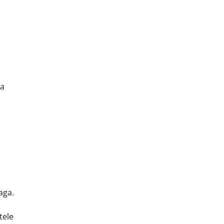
la
aga.
tele