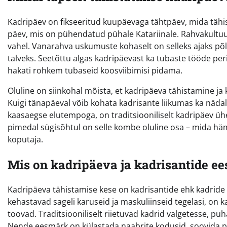
Kadripäev on fikseeritud kuupäevaga tähtpäev, mida tähis
päev, mis on pühendatud pühale Katariinale. Rahvakultuur
vahel. Vanarahva uskumuste kohaselt on selleks ajaks põ
talveks. Seetõttu algas kadripäevast ka tubaste tööde per
hakati rohkem tubaseid koosviibimisi pidama.
Oluline on siinkohal mõista, et kadripäeva tähistamine j
Kuigi tänapäeval võib kohata kadrisante liikumas ka näda
kaasaegse elutempoga, on traditsiooniliselt kadripäev 
pimedal sügisõhtul on selle kombe oluline osa – mida h
koputaja.
Mis on kadripäeva ja kadrisantide e
Kadripäeva tähistamise kese on kadrisantide ehk kadride
kehastavad sageli karuseid ja maskuliinseid tegelasi, on 
toovad. Traditsiooniliselt riietuvad kadrid valgetesse, pu
Nende eesmärk on külastada naabrite kodusid, soovida pere