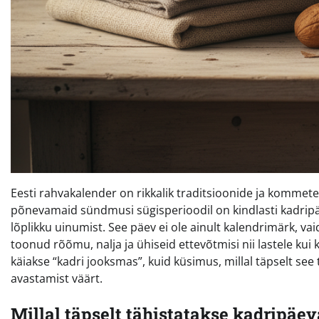
Eesti rahvakalender on rikkalik traditsioonide ja kommet
põnevamaid sündmusi sügisperioodil on kindlasti kadripäe
lõplikku uinumist. See päev ei ole ainult kalendrimärk, va
toonud rõõmu, nalja ja ühiseid ettevõtmisi nii lastele kui 
käiakse “kadri jooksmas”, kuid küsimus, millal täpselt se
avastamist väärt.
Millal täpselt tähistatakse kadripäev