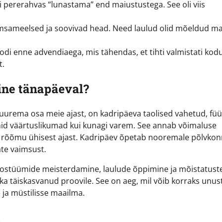
di pererahvas “lunastama” end maiustustega. See oli viis
msameelsed ja soovivad head. Need laulud olid mõeldud ma
odi enne advendiaega, mis tähendas, et tihti valmistati kod
t.
ine tänapäeval?
urema osa meie ajast, on kadripäeva taolised vahetud, füüs
onid väärtuslikumad kui kunagi varem. See annab võimaluse
da rõõmu ühisest ajast. Kadripäev õpetab nooremale põlvkon
te vaimsust.
 Kostüümide meisterdamine, laulude õppimine ja mõistatust
ka täiskasvanud proovile. See on aeg, mil võib korraks unu
ja müstilisse maailma.
a