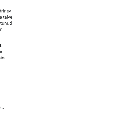
ärinev
a talve
istunud
mil
l
.
ini
mine
e
st.