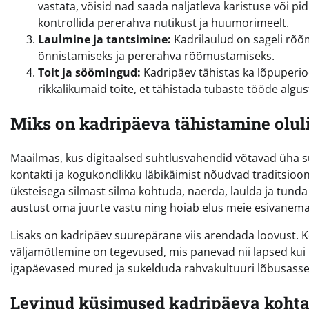
vastata, võisid nad saada naljatleva karistuse või pi
kontrollida pererahva nutikust ja huumorimeelt.
Laulmine ja tantsimine:
Kadrilaulud on sageli rõõ
õnnistamiseks ja pererahva rõõmustamiseks.
Toit ja söömingud:
Kadripäev tähistas ka lõpuperio
rikkalikumaid toite, et tähistada tubaste tööde algus
Miks on kadripäeva tähistamine olul
Maailmas, kus digitaalsed suhtlusvahendid võtavad üha su
kontakti ja kogukondlikku läbikäimist nõudvad traditsio
üksteisega silmast silma kohtuda, naerda, laulda ja tun
austust oma juurte vastu ning hoiab elus meie esivanema
Lisaks on kadripäev suurepärane viis arendada loovust.
väljamõtlemine on tegevused, mis panevad nii lapsed kui 
igapäevased mured ja sukelduda rahvakultuuri lõbusasse 
Levinud küsimused kadripäeva koht