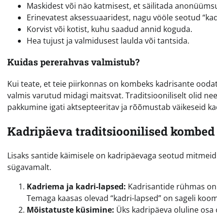
Maskidest või näo katmisest, et säilitada anonüüms
Erinevatest aksessuaaridest, nagu vööle seotud “kadr
Korvist või kotist, kuhu saadud annid koguda.
Hea tujust ja valmidusest laulda või tantsida.
Kuidas pererahvas valmistub?
Kui teate, et teie piirkonnas on kombeks kadrisante oodata
valmis varutud midagi maitsvat. Traditsiooniliselt olid n
pakkumine igati aktsepteeritav ja rõõmustab väikeseid ka
Kadripäeva traditsioonilised kombed
Lisaks santide käimisele on kadripäevaga seotud mitmeid t
sügavamalt.
Kadriema ja kadri-lapsed:
Kadrisantide rühmas on s
Temaga kaasas olevad “kadri-lapsed” on sageli koomil
Mõistatuste küsimine:
Üks kadripäeva oluline osa 