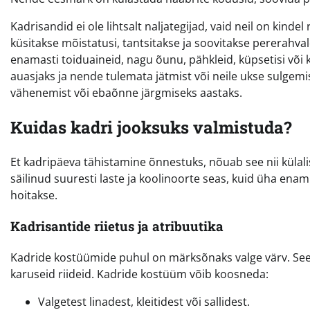
Kadrisandid ei ole lihtsalt naljategijad, vaid neil on kind
küsitakse mõistatusi, tantsitakse ja soovitakse pererahv
enamasti toiduaineid, nagu õunu, pähkleid, küpsetisi või
auasjaks ja nende tulemata jätmist või neile ukse sulgem
vähenemist või ebaõnne järgmiseks aastaks.
Kuidas kadri jooksuks valmistuda?
Et kadripäeva tähistamine õnnestuks, nõuab see nii külal
säilinud suuresti laste ja koolinoorte seas, kuid üha ena
hoitakse.
Kadrisantide riietus ja atribuutika
Kadride kostüümide puhul on märksõnaks valge värv. See e
karuseid riideid. Kadride kostüüm võib koosneda:
Valgetest linadest, kleitidest või sallidest.