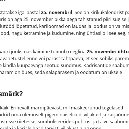
tatakse igal aastal
25. novembril
. See on kirikukalendrist p
is on aga 25. november pikka aega tähistanud piiri sügise j
llutööd lõpetatud, kariloomad on laudas ja loodus on valm
iood, nagu ketramine ja kudumine, ning ühtlasi oli see aeg, 
a kadri jooksmas käimine toimub reeglina
25. novembri õhtu
lavahetustel enne või pärast tähtpäeva, et see sobiks parem
ühe kindla kuupäevaga seotud sündmus. Kadrisantide saabu
ämaram on õues, seda salapärasem ja oodatum on uksele
esmärk?
 käik. Erinevalt mardipäevast, mil maskeerunud tegelased
kadrid oma olemuselt pigem naiselikud, viljakust ja karjaõnn
hastesse riietesse, sümboliseerides puhtust ja talve saabumi
le ja karjale head tervist, viljakust ning õnne.