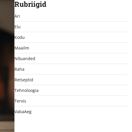
Rubriigid
Äri
Elu
Kodu
Maailm
Nõuanded
Raha
Retseptid
Tehnoloogia
Tervis
VabaAeg