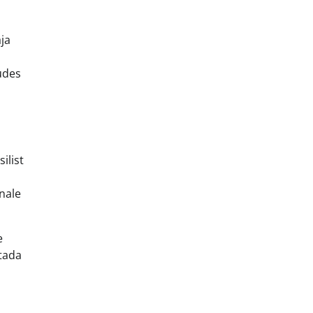
ja
udes
ilist
nale
e
stada