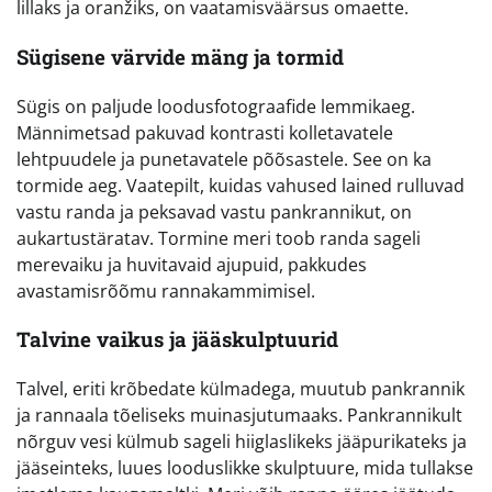
lillaks ja oranžiks, on vaatamisväärsus omaette.
Sügisene värvide mäng ja tormid
Sügis on paljude loodusfotograafide lemmikaeg.
Männimetsad pakuvad kontrasti kolletavatele
lehtpuudele ja punetavatele põõsastele. See on ka
tormide aeg. Vaatepilt, kuidas vahused lained rulluvad
vastu randa ja peksavad vastu pankrannikut, on
aukartustäratav. Tormine meri toob randa sageli
merevaiku ja huvitavaid ajupuid, pakkudes
avastamisrõõmu rannakammimisel.
Talvine vaikus ja jääskulptuurid
Talvel, eriti krõbedate külmadega, muutub pankrannik
ja rannaala tõeliseks muinasjutumaaks. Pankrannikult
nõrguv vesi külmub sageli hiiglaslikeks jääpurikateks ja
jääseinteks, luues looduslikke skulptuure, mida tullakse