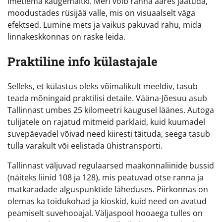
imetlema kaugemaltki. Meri võib ranna ääres jäätuda,
moodustades rüsijää valle, mis on visuaalselt väga
efektsed. Lumine mets ja vaikus pakuvad rahu, mida
linnakeskkonnas on raske leida.
Praktiline info külastajale
Selleks, et külastus oleks võimalikult meeldiv, tasub
teada mõningaid praktilisi detaile. Vääna-Jõesuu asub
Tallinnast umbes 25 kilomeetri kaugusel läänes. Autoga
tulijatele on rajatud mitmeid parklaid, kuid kuumadel
suvepäevadel võivad need kiiresti täituda, seega tasub
tulla varakult või eelistada ühistransporti.
Tallinnast väljuvad regulaarsed maakonnaliinide bussid
(näiteks liinid 108 ja 128), mis peatuvad otse ranna ja
matkaradade alguspunktide läheduses. Piirkonnas on
olemas ka toidukohad ja kioskid, kuid need on avatud
peamiselt suvehooajal. Väljaspool hooaega tulles on