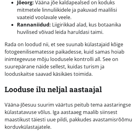
Jõeorg:
Vääna jõe kaldapealsed on koduks
mitmetele linnuliikidele ja pakuvad maalilisi
vaateid voolavale veele.
Rannaniidud:
Liigirikkad alad, kus botaanika
huvilised võivad leida haruldasi taimi.
Rada on loodud nii, et see suunab külastajaid kõige
fotogeenilisematesse paikadesse, kuid samas hoiab
inimtegevuse mõju loodusele kontrolli all. See on
suurepärane näide sellest, kuidas turism ja
looduskaitse saavad käsikäes toimida.
Looduse ilu neljal aastaajal
Vääna-Jõesuu suurim väärtus peitub tema aastaringse
külastatavuse võlus. Iga aastaaeg maalib siinsest
maastikust täiesti uue pildi, pakkudes avastamisrõõmu
korduvkülastajatele.