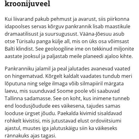
kroonijuveel
Kui liivarand pakub pehmust ja avarust, siis piirkonna
idapoolses servas kõrguv pankrannik lisab maastikule
dramaatilisust ja suursugusust. Vääna-Jõesuu asub
otse Türisalu panga külje all, mis on üks osa võimsast
Balti klindist. See geoloogiline ime on tekkinud miljonite
aastate jooksul ja paljastab meile planeedi ajaloo kihte.
Pankranniku jalamil ja peal jalutades avanevad vaated
on hingematvad. Kõrgelt kaldalt vaadates tundub meri
lõputuna ning selge ilmaga võib silmapiiril märgata
laevu, mis suunduvad Soome poole või saabuvad
Tallinna sadamasse. See on koht, kus inimene tunneb
end loodusjõudude ees väikesena, tajudes samas
looduse ürgset jõudu. Paekalda kivimid sisaldavad
rohkelt kivistisi, mis jutustavad elust ordoviitsiumi
ajastul, muutes iga jalutuskäigu siin ka väikeseks
rännakuks ajas tagasi.