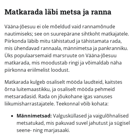
Matkarada läbi metsa ja ranna
Vääna-Jõesuu ei ole mõeldud vaid rannamõnude
nautimiseks; see on suurepärane sihtkoht matkajatele.
Piirkonda läbib mitu tähistatud ja tähistamata rada,
mis ühendavad rannaala, männimetsa ja pankranniku.
Üks populaarsemaid marsruute on Vääna-Jõesuu
matkarada, mis moodustab ringi ja võimaldab näha
piirkonna eriilmelist loodust.
Matkarada kulgeb osaliselt mööda laudteid, kaitstes
õrna luitemaastikku, ja osaliselt mööda pehmeid
metsaradasid. Rada on jõukohane igas vanuses
liikumisharrastajatele. Teekonnal võib kohata:
Männimetsad:
Valgusküllased ja vaigulõhnalised
metsatukad, mis pakuvad suvel jahutust ja sügisel
seene- ning marjasaaki.