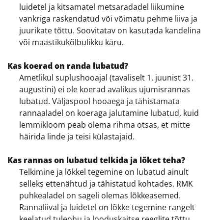
luidetel ja kitsamatel metsaradadel liikumine
vankriga raskendatud või võimatu pehme liiva ja
juurikate tõttu. Soovitatav on kasutada kandelina
või maastikukõlbulikku käru.
Kas koerad on randa lubatud?
Ametlikul suplushooajal (tavaliselt 1. juunist 31.
augustini) ei ole koerad avalikus ujumisrannas
lubatud. Väljaspool hooaega ja tähistamata
rannaaladel on koeraga jalutamine lubatud, kuid
lemmikloom peab olema rihma otsas, et mitte
häirida linde ja teisi külastajaid.
Kas rannas on lubatud telkida ja lõket teha?
Telkimine ja lõkkel tegemine on lubatud ainult
selleks ettenähtud ja tähistatud kohtades. RMK
puhkealadel on sageli olemas lõkkeasemed.
Rannaliival ja luidetel on lõkke tegemine rangelt
keelatud tuleohu ja looduskaitse reeglite tõttu.