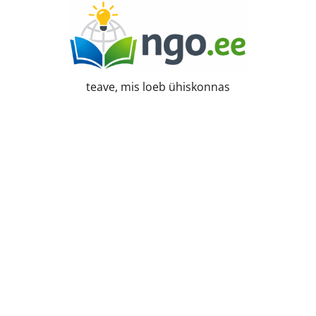
Skip
to
content
teave, mis loeb ühiskonnas