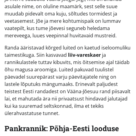
asulale nime, on oluline maamärk, sest selle suue
muudab pidevalt oma kuju, sõltudes tormidest ja
veetasemest. Jõe ja mere kohtumispaik on lummav
vaatepilt, kus tume jõevesi seguneb heledama
mereveega, luues veepinnal huvitavaid mustreid.
Randa ääristavad kõrged luited on kaetud iseloomuliku
taimestikuga. Siin kasvavad
liiv-vareskaer
ja
rannikulastele tuttav kibuvits, mis õitsemise ajal täidab
õhu magusa aroomiga. Luited pakuvad tuulistel
päevadel suurepärast varju päevitajatele ning on
lastele lõputuks mängumaaks. Erinevalt paljudest
teistest Eesti randadest on Vääna-Jõesuu rand piisavalt
lai, et mahutada ära nii privaatsust hindavad jalutajad
kui ka suuremad seltskonnad, ilma et tekiks
ülerahvastatuse tunnet.
Pankrannik: Põhja-Eesti looduse