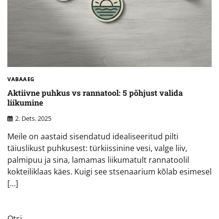
VABAAEG
Aktiivne puhkus vs rannatool: 5 põhjust valida
liikumine
2. Dets. 2025
Meile on aastaid sisendatud idealiseeritud pilti
täiuslikust puhkusest: türkiissinine vesi, valge liiv,
palmipuu ja sina, lamamas liikumatult rannatoolil
kokteiliklaas käes. Kuigi see stsenaarium kõlab esimesel
[…]
Otsi