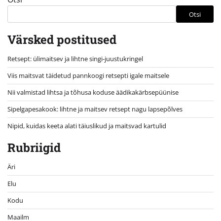
Otsi
Värsked postitused
Retsept: ülimaitsev ja lihtne singi-juustukringel
Viis maitsvat täidetud pannkoogi retsepti igale maitsele
Nii valmistad lihtsa ja tõhusa koduse äädikakärbsepüünise
Sipelgapesakook: lihtne ja maitsev retsept nagu lapsepõlves
Nipid, kuidas keeta alati täiuslikud ja maitsvad kartulid
Rubriigid
Äri
Elu
Kodu
Maailm