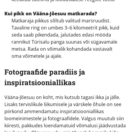
Kui pikk on Vääna-Jõesuu matkarada?
Matkaraja pikkus sõltub valitud marsruudist.
Tavaline ring on umbes 3–6 kilomeetrit pikk, kuid
seda saab pikendada, jalutades edasi mööda
rannikut Türisalu panga suunas või sügavamale
metsa. Rada on võimalik kohandada vastavalt
oma võimetele ja ajale.
Fotograafide paradiis ja
inspiratsiooniallikas
Vääna-Jõesuu on koht, mis kutsub tagasi ikka ja jälle.
Lisaks tervislikule liikumisele ja värskele õhule on see
piirkond ammendamatu inspiratsiooniallikas
loomeinimestele ja fotograafidele. Valgus muutub siin
kiiresti, pakkudes loendamatuid võimalusi jäädvustada