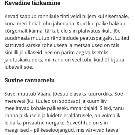
Kevadine tärkamine
Kevad saabub rannikule tihti veidi hiljem kui sisemaale,
kuna meri hoiab õhu jahedana. Kuid kui päike hakkab
kõrgemalt käima, tärkab elu siin plahvatuslikult. Jõe
suudmeala muutub rändlindude peatuspaigaks. Luited
kattuvad värske rohelusega ja metsaalused on täis
sinililli ja üllaseid. See on parim aeg vaikseteks
jalutuskäikudeks, mil rand on veel tühi, kuid õhk juba
lubavalt soe.
Suvine rannamelu
Suvel muutub Vääna-Jõesuu elavaks kuurordiks. Soe
merevesi (kui tuuled on soodsad) ja kuum liiv
meelitavad kohale päikesekummardajaid. Siiski, tänu
ranna pikkusele ja luidete eraldatusele, on võimalik
leida ka privaatne nurgake. Suveõhtud on siin
maagilised – päikeseloojangud, mis värvivad taeva