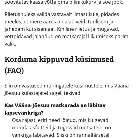
soovitatav kaasa võtta oma piknikukorv ja soe jook.
Riietus tuleks valida vastavalt ilmastikule, pidades
meeles, et mere ääres on alati veidi tuulisem ja
jahedam kui sisemaal. Kihiline riietus ja mugavad,
vettpidavad jalanõud on matkarajal liikumiseks parim
valik.
Korduma kippuvad küsimused
(FAQ)
Siin on vastused mõningatele küsimustele, mis Vääna-
Jõesuu külastajatel sageli tekivad:
Kas Vääna-Jõesuu matkarada on läbitav
lapsevankriga?
Osa rajast, eriti need lõigud, mis kulgevad
mööda asfaltteid ja tugevaid metsateid, on
vankriga läbitavad. Siiski on rannaäärsetel