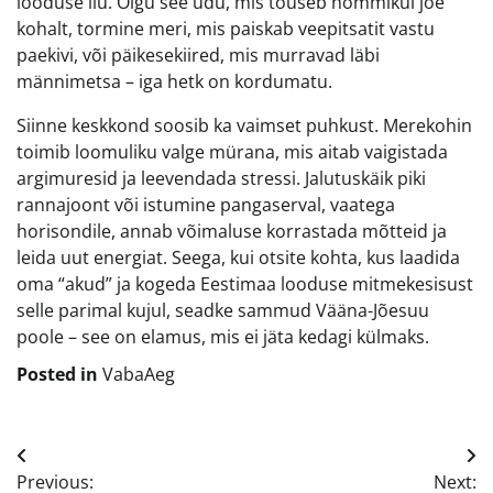
looduse ilu. Olgu see udu, mis tõuseb hommikul jõe
kohalt, tormine meri, mis paiskab veepitsatit vastu
paekivi, või päikesekiired, mis murravad läbi
männimetsa – iga hetk on kordumatu.
Siinne keskkond soosib ka vaimset puhkust. Merekohin
toimib loomuliku valge mürana, mis aitab vaigistada
argimuresid ja leevendada stressi. Jalutuskäik piki
rannajoont või istumine pangaserval, vaatega
horisondile, annab võimaluse korrastada mõtteid ja
leida uut energiat. Seega, kui otsite kohta, kus laadida
oma “akud” ja kogeda Eestimaa looduse mitmekesisust
selle parimal kujul, seadke sammud Vääna-Jõesuu
poole – see on elamus, mis ei jäta kedagi külmaks.
Posted in
VabaAeg
Navigeerimine
Previous:
Next: