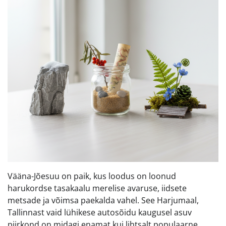
Vääna-Jõesuu on paik, kus loodus on loonud
harukordse tasakaalu merelise avaruse, iidsete
metsade ja võimsa paekalda vahel. See Harjumaal,
Tallinnast vaid lühikese autosõidu kaugusel asuv
piirkond on midagi enamat kui lihtsalt populaarne