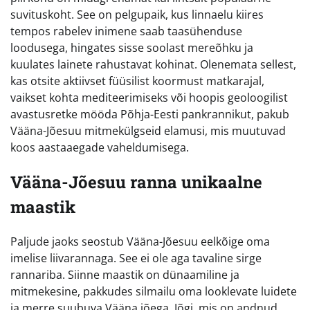
suvituskoht. See on pelgupaik, kus linnaelu kiires
tempos rabelev inimene saab taasühenduse
loodusega, hingates sisse soolast mereõhku ja
kuulates lainete rahustavat kohinat. Olenemata sellest,
kas otsite aktiivset füüsilist koormust matkarajal,
vaikset kohta mediteerimiseks või hoopis geoloogilist
avastusretke mööda Põhja-Eesti pankrannikut, pakub
Vääna-Jõesuu mitmekülgseid elamusi, mis muutuvad
koos aastaaegade vaheldumisega.
Vääna-Jõesuu ranna unikaalne
maastik
Paljude jaoks seostub Vääna-Jõesuu eelkõige oma
imelise liivarannaga. See ei ole aga tavaline sirge
rannariba. Siinne maastik on dünaamiline ja
mitmekesine, pakkudes silmailu oma looklevate luidete
ja merre suubuva Vääna jõega. Jõgi, mis on andnud