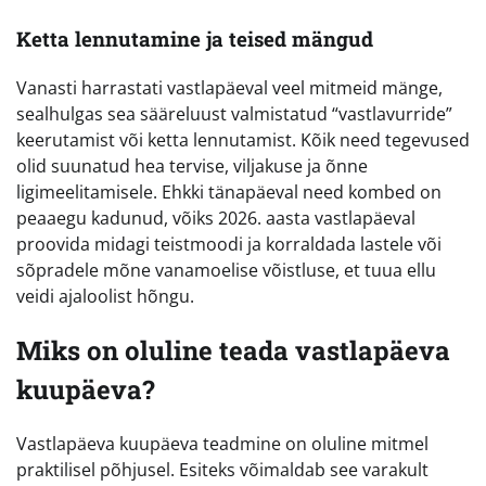
Ketta lennutamine ja teised mängud
Vanasti harrastati vastlapäeval veel mitmeid mänge,
sealhulgas sea sääreluust valmistatud “vastlavurride”
keerutamist või ketta lennutamist. Kõik need tegevused
olid suunatud hea tervise, viljakuse ja õnne
ligimeelitamisele. Ehkki tänapäeval need kombed on
peaaegu kadunud, võiks 2026. aasta vastlapäeval
proovida midagi teistmoodi ja korraldada lastele või
sõpradele mõne vanamoelise võistluse, et tuua ellu
veidi ajaloolist hõngu.
Miks on oluline teada vastlapäeva
kuupäeva?
Vastlapäeva kuupäeva teadmine on oluline mitmel
praktilisel põhjusel. Esiteks võimaldab see varakult