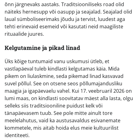
õnn järgnevaks aastaks. Traditsiooniliseks road olid
näiteks hernesupp või oasupp ja seajalad. Seajalad olid
laual sümboliseerimaks jõudu ja tervist, luudest aga
tehti erinevaid esemeid või kasutati neid maagiliste
rituaalide juures.
Kelgutamine ja pikad linad
Üks kõige tuntumaid vanu uskumusi ütleb, et
vastlapäeval tuleb kindlasti kelgutamas käia. Mida
pikem on liulaskmine, seda pikemad linad kasvavad
suvel põllul. See on otsene seos põllumajandusliku
maagia ja igapäevaelu vahel. Kui 17. veebruaril 2026 on
lumi maas, on kindlasti soovitatav mäest alla lasta, olgu
selleks siis traditsiooniline puidust kelk või
tänapäevasem tuub. See pole mitte ainult tore
meelelahutus, vaid ka austusavaldus esivanemate
kommetele, mis aitab hoida elus meie kultuurilist
identiteeti.