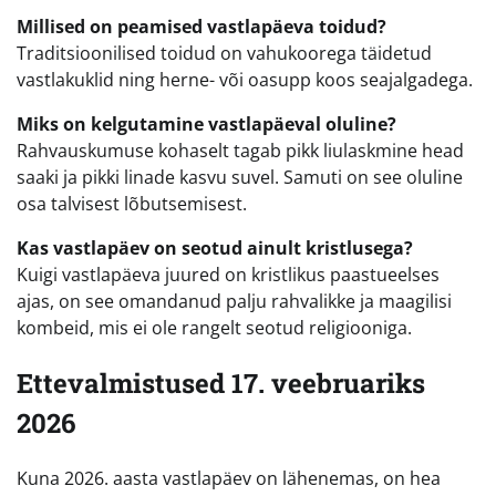
Millised on peamised vastlapäeva toidud?
Traditsioonilised toidud on vahukoorega täidetud
vastlakuklid ning herne- või oasupp koos seajalgadega.
Miks on kelgutamine vastlapäeval oluline?
Rahvauskumuse kohaselt tagab pikk liulaskmine head
saaki ja pikki linade kasvu suvel. Samuti on see oluline
osa talvisest lõbutsemisest.
Kas vastlapäev on seotud ainult kristlusega?
Kuigi vastlapäeva juured on kristlikus paastueelses
ajas, on see omandanud palju rahvalikke ja maagilisi
kombeid, mis ei ole rangelt seotud religiooniga.
Ettevalmistused 17. veebruariks
2026
Kuna 2026. aasta vastlapäev on lähenemas, on hea