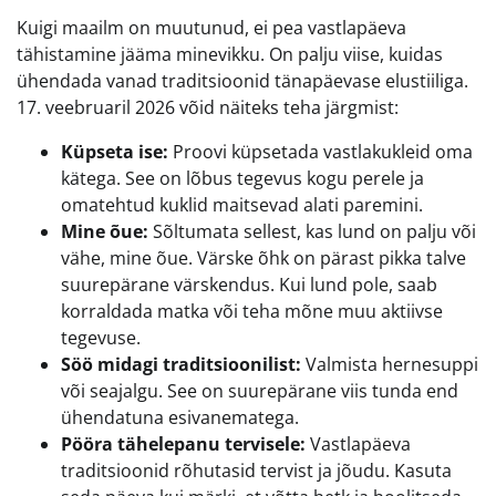
Kuigi maailm on muutunud, ei pea vastlapäeva
tähistamine jääma minevikku. On palju viise, kuidas
ühendada vanad traditsioonid tänapäevase elustiiliga.
17. veebruaril 2026 võid näiteks teha järgmist:
Küpseta ise:
Proovi küpsetada vastlakukleid oma
kätega. See on lõbus tegevus kogu perele ja
omatehtud kuklid maitsevad alati paremini.
Mine õue:
Sõltumata sellest, kas lund on palju või
vähe, mine õue. Värske õhk on pärast pikka talve
suurepärane värskendus. Kui lund pole, saab
korraldada matka või teha mõne muu aktiivse
tegevuse.
Söö midagi traditsioonilist:
Valmista hernesuppi
või seajalgu. See on suurepärane viis tunda end
ühendatuna esivanematega.
Pööra tähelepanu tervisele:
Vastlapäeva
traditsioonid rõhutasid tervist ja jõudu. Kasuta