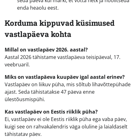
seda päeva kui märki, et võtta hetk ja hoolitseda
enda heaolu eest.
Korduma kippuvad küsimused
vastlapäeva kohta
Millal on vastlapäev 2026. aastal?
Aastal 2026 tähistame vastlapäeva teisipäeval, 17.
veebruaril.
Miks on vastlapäeva kuupäev igal aastal erinev?
Vastlapäev on liikuv püha, mis sõltub lihavõttepühade
ajast. Seda tähistatakse 47 päeva enne
ülestõusmispühi.
Kas vastlapäev on Eestis riiklik püha?
Ei, vastlapäev ei ole Eestis riiklik püha ega vaba päev,
kuigi see on rahvakalendris väga oluline ja laialdaselt
tähistatav päev.