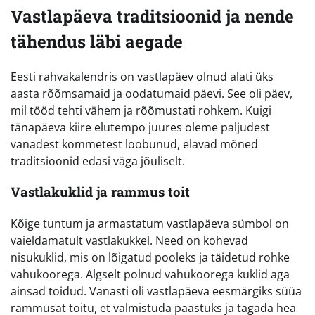
Vastlapäeva traditsioonid ja nende
tähendus läbi aegade
Eesti rahvakalendris on vastlapäev olnud alati üks
aasta rõõmsamaid ja oodatumaid päevi. See oli päev,
mil tööd tehti vähem ja rõõmustati rohkem. Kuigi
tänapäeva kiire elutempo juures oleme paljudest
vanadest kommetest loobunud, elavad mõned
traditsioonid edasi väga jõuliselt.
Vastlakuklid ja rammus toit
Kõige tuntum ja armastatum vastlapäeva sümbol on
vaieldamatult vastlakukkel. Need on kohevad
nisukuklid, mis on lõigatud pooleks ja täidetud rohke
vahukoorega. Algselt polnud vahukoorega kuklid aga
ainsad toidud. Vanasti oli vastlapäeva eesmärgiks süüa
rammusat toitu, et valmistuda paastuks ja tagada hea