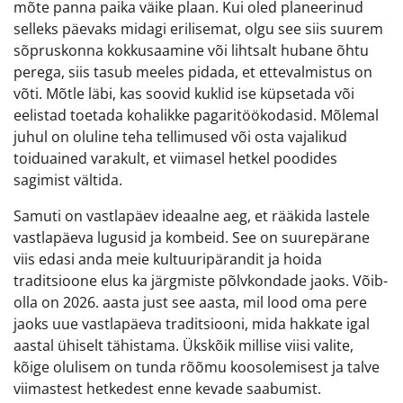
mõte panna paika väike plaan. Kui oled planeerinud
selleks päevaks midagi erilisemat, olgu see siis suurem
sõpruskonna kokkusaamine või lihtsalt hubane õhtu
perega, siis tasub meeles pidada, et ettevalmistus on
võti. Mõtle läbi, kas soovid kuklid ise küpsetada või
eelistad toetada kohalikke pagaritöökodasid. Mõlemal
juhul on oluline teha tellimused või osta vajalikud
toiduained varakult, et viimasel hetkel poodides
sagimist vältida.
Samuti on vastlapäev ideaalne aeg, et rääkida lastele
vastlapäeva lugusid ja kombeid. See on suurepärane
viis edasi anda meie kultuuripärandit ja hoida
traditsioone elus ka järgmiste põlvkondade jaoks. Võib-
olla on 2026. aasta just see aasta, mil lood oma pere
jaoks uue vastlapäeva traditsiooni, mida hakkate igal
aastal ühiselt tähistama. Ükskõik millise viisi valite,
kõige olulisem on tunda rõõmu koosolemisest ja talve
viimastest hetkedest enne kevade saabumist.