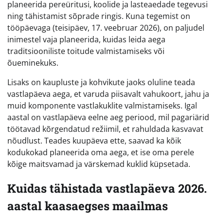
planeerida pereüritusi, koolide ja lasteaedade tegevusi
ning tähistamist sõprade ringis. Kuna tegemist on
tööpäevaga (teisipäev, 17. veebruar 2026), on paljudel
inimestel vaja planeerida, kuidas leida aega
traditsiooniliste toitude valmistamiseks või
õueminekuks.
Lisaks on kaupluste ja kohvikute jaoks oluline teada
vastlapäeva aega, et varuda piisavalt vahukoort, jahu ja
muid komponente vastlakuklite valmistamiseks. Igal
aastal on vastlapäeva eelne aeg periood, mil pagariärid
töötavad kõrgendatud režiimil, et rahuldada kasvavat
nõudlust. Teades kuupäeva ette, saavad ka kõik
kodukokad planeerida oma aega, et ise oma perele
kõige maitsvamad ja värskemad kuklid küpsetada.
Kuidas tähistada vastlapäeva 2026.
aastal kaasaegses maailmas