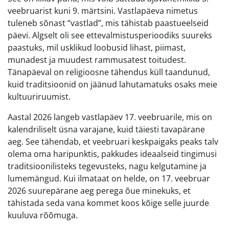
veebruarist kuni 9. märtsini. Vastlapäeva nimetus
tuleneb sõnast “vastlad”, mis tähistab paastueelseid
päevi. Algselt oli see ettevalmistusperioodiks suureks
paastuks, mil usklikud loobusid lihast, piimast,
munadest ja muudest rammusatest toitudest.
Tänapäeval on religioosne tähendus küll taandunud,
kuid traditsioonid on jäänud lahutamatuks osaks meie
kultuuriruumist.
Aastal 2026 langeb vastlapäev 17. veebruarile, mis on
kalendriliselt üsna varajane, kuid täiesti tavapärane
aeg. See tähendab, et veebruari keskpaigaks peaks talv
olema oma haripunktis, pakkudes ideaalseid tingimusi
traditsioonilisteks tegevusteks, nagu kelgutamine ja
lumemängud. Kui ilmataat on helde, on 17. veebruar
2026 suurepärane aeg perega õue minekuks, et
tähistada seda vana kommet koos kõige selle juurde
kuuluva rõõmuga.