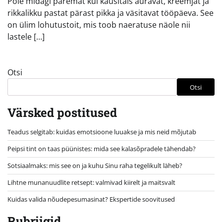
Pole midagi paremat kui kausitäis auravat, kreemjat ja
rikkalikku pastat pärast pikka ja väsitavat tööpäeva. See
on ülim lohutustoit, mis toob naeratuse näole nii
lastele […]
Otsi
Otsi
Värsked postitused
Teadus selgitab: kuidas emotsioone luuakse ja mis neid mõjutab
Peipsi tint on taas püünistes: mida see kalasõpradele tähendab?
Sotsiaalmaks: mis see on ja kuhu Sinu raha tegelikult läheb?
Lihtne munanuudlite retsept: valmivad kiirelt ja maitsvalt
Kuidas valida nõudepesumasinat? Ekspertide soovitused
Rubriigid