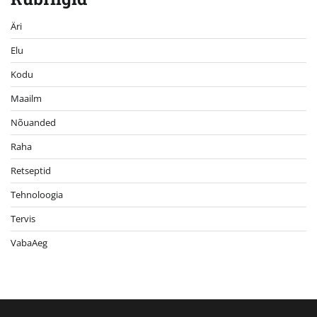
Äri
Elu
Kodu
Maailm
Nõuanded
Raha
Retseptid
Tehnoloogia
Tervis
VabaAeg