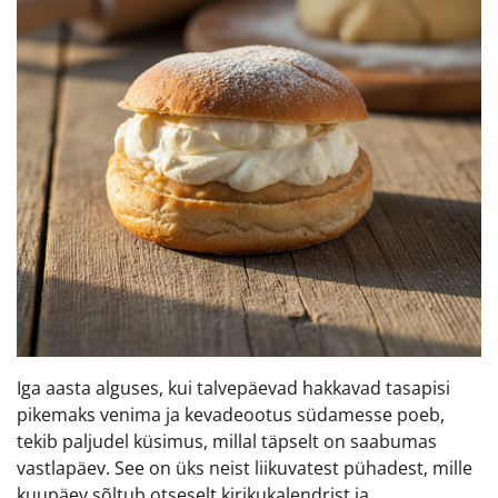
Iga aasta alguses, kui talvepäevad hakkavad tasapisi
pikemaks venima ja kevadeootus südamesse poeb,
tekib paljudel küsimus, millal täpselt on saabumas
vastlapäev. See on üks neist liikuvatest pühadest, mille
kuupäev sõltub otseselt kirikukalendrist ja