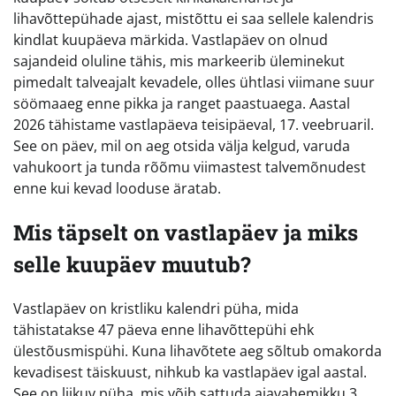
lihavõttepühade ajast, mistõttu ei saa sellele kalendris
kindlat kuupäeva märkida. Vastlapäev on olnud
sajandeid oluline tähis, mis markeerib üleminekut
pimedalt talveajalt kevadele, olles ühtlasi viimane suur
söömaaeg enne pikka ja ranget paastuaega. Aastal
2026 tähistame vastlapäeva teisipäeval, 17. veebruaril.
See on päev, mil on aeg otsida välja kelgud, varuda
vahukoort ja tunda rõõmu viimastest talvemõnudest
enne kui kevad looduse äratab.
Mis täpselt on vastlapäev ja miks
selle kuupäev muutub?
Vastlapäev on kristliku kalendri püha, mida
tähistatakse 47 päeva enne lihavõttepühi ehk
ülestõusmispühi. Kuna lihavõtete aeg sõltub omakorda
kevadisest täiskuust, nihkub ka vastlapäev igal aastal.
See on liikuv püha, mis võib sattuda ajavahemikku 3.