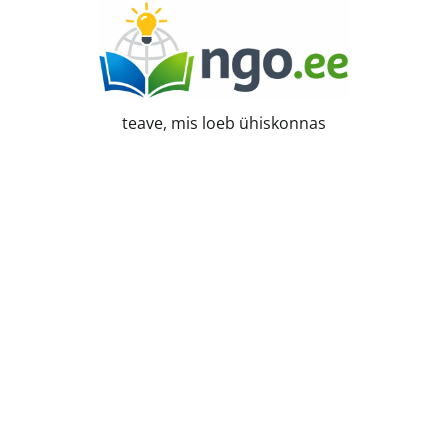
Skip
to
content
teave, mis loeb ühiskonnas