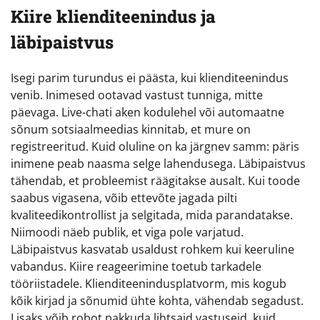
Kiire klienditeenindus ja
läbipaistvus
Isegi parim turundus ei päästa, kui klienditeenindus
venib. Inimesed ootavad vastust tunniga, mitte
päevaga. Live-chati aken kodulehel või automaatne
sõnum sotsiaalmeedias kinnitab, et mure on
registreeritud. Kuid oluline on ka järgnev samm: päris
inimene peab naasma selge lahendusega. Läbipaistvus
tähendab, et probleemist räägitakse ausalt. Kui toode
saabus vigasena, võib ettevõte jagada pilti
kvaliteedikontrollist ja selgitada, mida parandatakse.
Niimoodi näeb publik, et viga pole varjatud.
Läbipaistvus kasvatab usaldust rohkem kui keeruline
vabandus. Kiire reageerimine toetub tarkadele
tööriistadele. Klienditeenindusplatvorm, mis kogub
kõik kirjad ja sõnumid ühte kohta, vähendab segadust.
Lisaks võib robot pakkuda lihtsaid vastuseid, kuid