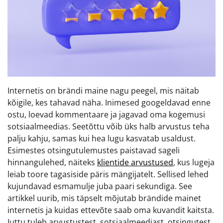
Internetis on brändi maine nagu peegel, mis näitab
kõigile, kes tahavad näha. Inimesed googeldavad enne
ostu, loevad kommentaare ja jagavad oma kogemusi
sotsiaalmeedias. Seetõttu võib üks halb arvustus teha
palju kahju, samas kui hea lugu kasvatab usaldust.
Esimestes otsingutulemustes paistavad sageli
hinnangulehed, näiteks
klientide arvustused
, kus lugeja
leiab toore tagasiside päris mängijatelt. Sellised lehed
kujundavad esmamulje juba paari sekundiga. See
artikkel uurib, mis täpselt mõjutab brändide mainet
internetis ja kuidas ettevõte saab oma kuvandit kaitsta.
Juttu tuleb arvustustest, sotsiaalmeediast, otsingutest,