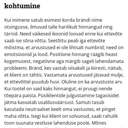
kohtumine
Kui inimene satub esimest korda brändi nime
otsingusse, ilmuvad talle harilikult hinnangud ning
tärnid. Need väikesed ikoonid loovad enne kui ettevõte
saab ise sõna võtta. Seetõttu peab iga ettevõte
mõistma, et arvustused ei ole lihtsalt numbrid; need on
emotsioonid ja lood. Positiivne hinnang räägib heast
kogemusest, negatiivne aga märgib sageli lahendamata
probleemi. Bränd, kes vastab viisakalt ja kiiresti, näitab,
et klient on tähtis. Vastamata arvustused jätavad mulje,
et ettevõttel puudub huvi. Oluline on ka arvustuste arv.
Kui tootel on vaid kaks hinnangut, ei pruugi nende
tõepära paista. Püsiklientide julgustamine tagasisidet
jätma kasvatab usaldusväärsust. Samuti tasub
kasutada neutraalset keelt oma vastustes, et pinget
maha võtta. Isegi kui klient on solvunud, saab rahulik
toon suunata vestluse lahenduse poole. Mõnes