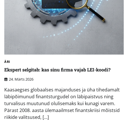
ÄRI
Ekspert selgitab: kas sinu firma vajab LEI-koodi?
24. Märts 2026
Kaasaegses globaalses majanduses ja üha tihedamalt
läbipõimunud finantsturgudel on läbipaistvus ning
turvalisus muutunud olulisemaks kui kunagi varem.
Pärast 2008. aasta ülemaailmset finantskriisi mõistsid
riikide valitsused, […]