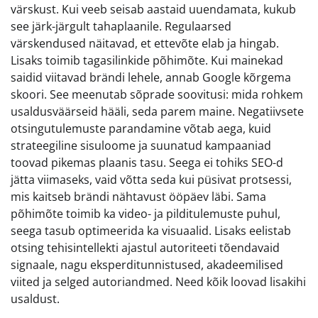
värskust. Kui veeb seisab aastaid uuendamata, kukub
see järk-järgult tahaplaanile. Regulaarsed
värskendused näitavad, et ettevõte elab ja hingab.
Lisaks toimib tagasilinkide põhimõte. Kui mainekad
saidid viitavad brändi lehele, annab Google kõrgema
skoori. See meenutab sõprade soovitusi: mida rohkem
usaldusväärseid hääli, seda parem maine. Negatiivsete
otsingutulemuste parandamine võtab aega, kuid
strateegiline sisuloome ja suunatud kampaaniad
toovad pikemas plaanis tasu. Seega ei tohiks SEO-d
jätta viimaseks, vaid võtta seda kui püsivat protsessi,
mis kaitseb brändi nähtavust ööpäev läbi. Sama
põhimõte toimib ka video- ja pilditulemuste puhul,
seega tasub optimeerida ka visuaalid. Lisaks eelistab
otsing tehisintellekti ajastul autoriteeti tõendavaid
signaale, nagu eksperditunnistused, akadeemilised
viited ja selged autoriandmed. Need kõik loovad lisakihi
usaldust.