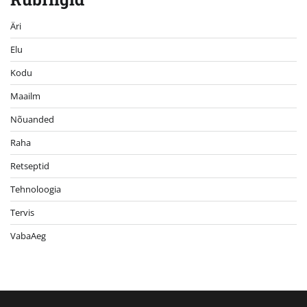
Äri
Elu
Kodu
Maailm
Nõuanded
Raha
Retseptid
Tehnoloogia
Tervis
VabaAeg