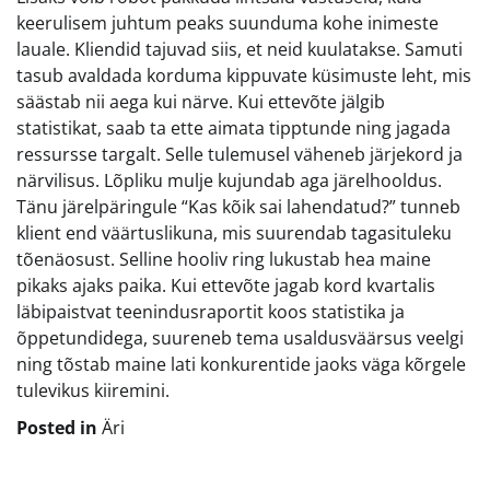
keerulisem juhtum peaks suunduma kohe inimeste
lauale. Kliendid tajuvad siis, et neid kuulatakse. Samuti
tasub avaldada korduma kippuvate küsimuste leht, mis
säästab nii aega kui närve. Kui ettevõte jälgib
statistikat, saab ta ette aimata tipptunde ning jagada
ressursse targalt. Selle tulemusel väheneb järjekord ja
närvilisus. Lõpliku mulje kujundab aga järelhooldus.
Tänu järelpäringule “Kas kõik sai lahendatud?” tunneb
klient end väärtuslikuna, mis suurendab tagasituleku
tõenäosust. Selline hooliv ring lukustab hea maine
pikaks ajaks paika. Kui ettevõte jagab kord kvartalis
läbipaistvat teenindusraportit koos statistika ja
õppetundidega, suureneb tema usaldusväärsus veelgi
ning tõstab maine lati konkurentide jaoks väga kõrgele
tulevikus kiiremini.
Posted in
Äri