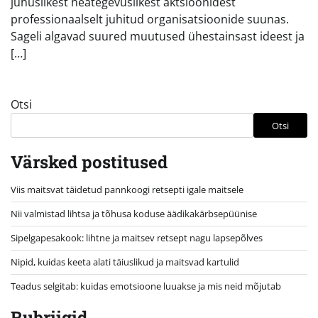
juhuslikest heategevuslikest aktsioonidest
professionaalselt juhitud organisatsioonide suunas.
Sageli algavad suured muutused ühestainsast ideest ja
[…]
Otsi
Otsi
Värsked postitused
Viis maitsvat täidetud pannkoogi retsepti igale maitsele
Nii valmistad lihtsa ja tõhusa koduse äädikakärbsepüünise
Sipelgapesakook: lihtne ja maitsev retsept nagu lapsepõlves
Nipid, kuidas keeta alati täiuslikud ja maitsvad kartulid
Teadus selgitab: kuidas emotsioone luuakse ja mis neid mõjutab
Rubriigid