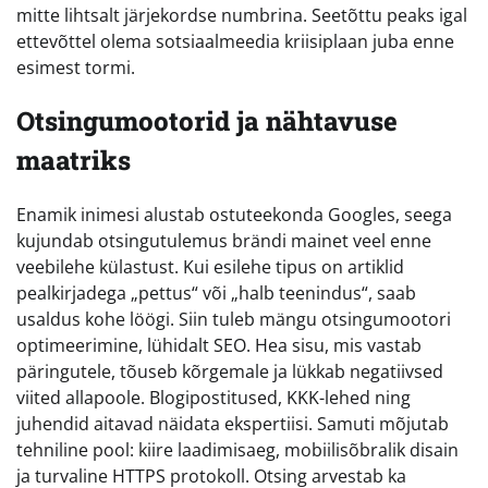
mitte lihtsalt järjekordse numbrina. Seetõttu peaks igal
ettevõttel olema sotsiaalmeedia kriisiplaan juba enne
esimest tormi.
Otsingumootorid ja nähtavuse
maatriks
Enamik inimesi alustab ostuteekonda Googles, seega
kujundab otsingutulemus brändi mainet veel enne
veebilehe külastust. Kui esilehe tipus on artiklid
pealkirjadega „pettus“ või „halb teenindus“, saab
usaldus kohe löögi. Siin tuleb mängu otsingumootori
optimeerimine, lühidalt SEO. Hea sisu, mis vastab
päringutele, tõuseb kõrgemale ja lükkab negatiivsed
viited allapoole. Blogipostitused, KKK-lehed ning
juhendid aitavad näidata ekspertiisi. Samuti mõjutab
tehniline pool: kiire laadimisaeg, mobiilisõbralik disain
ja turvaline HTTPS protokoll. Otsing arvestab ka