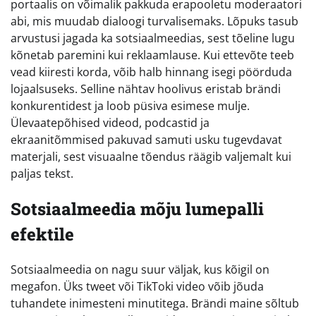
portaalis on võimalik pakkuda erapooletu moderaatori
abi, mis muudab dialoogi turvalisemaks. Lõpuks tasub
arvustusi jagada ka sotsiaalmeedias, sest tõeline lugu
kõnetab paremini kui reklaamlause. Kui ettevõte teeb
vead kiiresti korda, võib halb hinnang isegi pöörduda
lojaalsuseks. Selline nähtav hoolivus eristab brändi
konkurentidest ja loob püsiva esimese mulje.
Ülevaatepõhised videod, podcastid ja
ekraanitõmmised pakuvad samuti usku tugevdavat
materjali, sest visuaalne tõendus räägib valjemalt kui
paljas tekst.
Sotsiaalmeedia mõju lumepalli
efektile
Sotsiaalmeedia on nagu suur väljak, kus kõigil on
megafon. Üks tweet või TikToki video võib jõuda
tuhandete inimesteni minutitega. Brändi maine sõltub