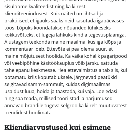
sisuloome kvaliteedist ning ka kiirest
klienditeenindusest. Kõik näited on lihtsad ja
praktilised, et igaüks saaks neid kasutada igapäevases
töös. Lõpuks koondatakse nõuanded lühikeseks
kokkuvõtteks, et lugeja lahkuks kindla tegevusplaaniga.
Alustagem teekonda maine maailma, kus iga klõps ja
kommentaar loeb. Ettevõte ei pea olema suur, et
maine mõjutusest hoolida. Ka väike kohalik pagaripood
või veebipõhine käsitöökauplus võib järsku sattuda
tähelepanu keskmesse. Hea ettevalmistus aitab siis, kui
ootamatu kriis koputab uksele. Järgnevad peatükid
selgitavad samm-sammult, kuidas digimaailmas
usaldust luua, hoida ja taastada, kui vaja. Loe edasi
ning saa teada, millised tööriistad ja harjumused
annavad brändile tugeva selgroo ka kiirelt muutuvatest
trendidest hoolimata.
Kliendiarvustused kui esimene