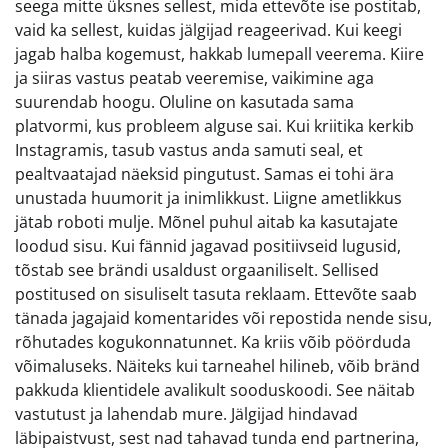
seega mitte üksnes sellest, mida ettevõte ise postitab,
vaid ka sellest, kuidas jälgijad reageerivad. Kui keegi
jagab halba kogemust, hakkab lumepall veerema. Kiire
ja siiras vastus peatab veeremise, vaikimine aga
suurendab hoogu. Oluline on kasutada sama
platvormi, kus probleem alguse sai. Kui kriitika kerkib
Instagramis, tasub vastus anda samuti seal, et
pealtvaatajad näeksid pingutust. Samas ei tohi ära
unustada huumorit ja inimlikkust. Liigne ametlikkus
jätab roboti mulje. Mõnel puhul aitab ka kasutajate
loodud sisu. Kui fännid jagavad positiivseid lugusid,
tõstab see brändi usaldust orgaaniliselt. Sellised
postitused on sisuliselt tasuta reklaam. Ettevõte saab
tänada jagajaid komentarides või repostida nende sisu,
rõhutades kogukonnatunnet. Ka kriis võib pöörduda
võimaluseks. Näiteks kui tarneahel hilineb, võib bränd
pakkuda klientidele avalikult sooduskoodi. See näitab
vastutust ja lahendab mure. Jälgijad hindavad
läbipaistvust, sest nad tahavad tunda end partnerina,