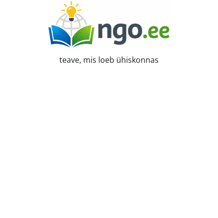
Skip
to
content
teave, mis loeb ühiskonnas