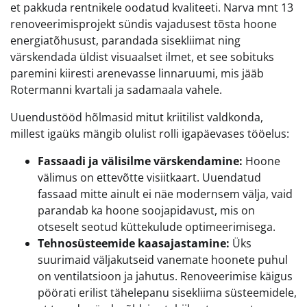
et pakkuda rentnikele oodatud kvaliteeti. Narva mnt 13
renoveerimisprojekt sündis vajadusest tõsta hoone
energiatõhusust, parandada sisekliimat ning
värskendada üldist visuaalset ilmet, et see sobituks
paremini kiiresti arenevasse linnaruumi, mis jääb
Rotermanni kvartali ja sadamaala vahele.
Uuendustööd hõlmasid mitut kriitilist valdkonda,
millest igaüks mängib olulist rolli igapäevases tööelus:
Fassaadi ja välisilme värskendamine:
Hoone
välimus on ettevõtte visiitkaart. Uuendatud
fassaad mitte ainult ei näe modernsem välja, vaid
parandab ka hoone soojapidavust, mis on
otseselt seotud küttekulude optimeerimisega.
Tehnosüsteemide kaasajastamine:
Üks
suurimaid väljakutseid vanemate hoonete puhul
on ventilatsioon ja jahutus. Renoveerimise käigus
pöörati erilist tähelepanu sisekliima süsteemidele,