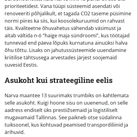
prioriteetidest. Vana tüüpi süsteemid asendati või
renoveeriti põhjalikult, et tagada CO2 taseme püsimine
normi piires ka siis, kui koosolekuruumid on rahvast
täis. Kvaliteetne õhuvahetus vähendab väsimust ja
aitab vältida n-ö “haige maja sündroomi”, kus töötajad
tunnevad end päeva lõpuks kurnatuna ainuüksi halva
õhu tõttu. Lisaks on jahutussüsteemide uuendamine
kriitilise tähtsusega arvestades järjest soojemaid
suvesid Eestis.
Asukoht kui strateegiline eelis
Narva maantee 13 suurimaks trumbiks on kahtlemata
selle asukoht. Kuigi hoone sisu on uuenenud, on selle
aadress endiselt üks prestiižsemaid ja logistiliselt
mugavamaid Tallinnas. See paikneb otse südalinna
tuiksoonel, kus kohtuvad peamised transpordiliinid ja
ärihuvid.