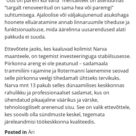
“Uus on parem kui vana” mentaliteet on asendumas
“targalt renoveeritud on sama hea või paremgi”
suhtumisega. Ajaloolise või väljakujunenud asukohaga
hoonete elluäratamine annab linnaruumile tiheduse ja
funktsionaalsuse, mida äärelinna uusarendused alati
pakkuda ei suuda.
Ettevõtete jaoks, kes kaaluvad kolimist Narva
maanteele, on tegemist investeeringuga stabiilsusesse.
Piirkonna areng ei ole peatunud – sadamaala
trammiliini rajamine ja Rotermanni laienemine seovad
selle piirkonna veelgi tihedamalt ühtseks tervikuks.
Narva mnt 13 pakub selles dünaamilises keskkonnas
rahulikku ja professionaalset sadamat, kus on
ühendatud pikaajaline väärikus ja värske,
tehnoloogiliselt arenenud sisu. See on valik ettevõttele,
kes soovib olla sündmuste keskel, tegemata
järeleandmisi töökeskkonna kvaliteedis.
Posted in
Äri