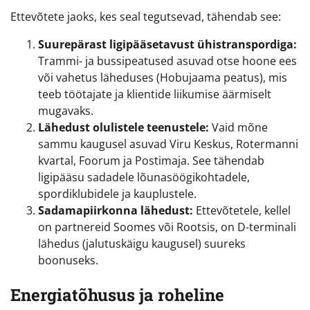
Ettevõtete jaoks, kes seal tegutsevad, tähendab see:
Suurepärast ligipääsetavust ühistranspordiga:
Trammi- ja bussipeatused asuvad otse hoone ees
või vahetus läheduses (Hobujaama peatus), mis
teeb töötajate ja klientide liikumise äärmiselt
mugavaks.
Lähedust olulistele teenustele:
Vaid mõne
sammu kaugusel asuvad Viru Keskus, Rotermanni
kvartal, Foorum ja Postimaja. See tähendab
ligipääsu sadadele lõunasöögikohtadele,
spordiklubidele ja kauplustele.
Sadamapiirkonna lähedust:
Ettevõtetele, kellel
on partnereid Soomes või Rootsis, on D-terminali
lähedus (jalutuskäigu kaugusel) suureks
boonuseks.
Energiatõhusus ja roheline