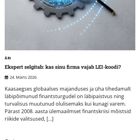
ÄRI
Ekspert selgitab: kas sinu firma vajab LEI-koodi?
24. Märts 2026
Kaasaegses globaalses majanduses ja üha tihedamalt
läbipõimunud finantsturgudel on läbipaistvus ning
turvalisus muutunud olulisemaks kui kunagi varem.
Pärast 2008. aasta ülemaailmset finantskriisi mõistsid
riikide valitsused, […]