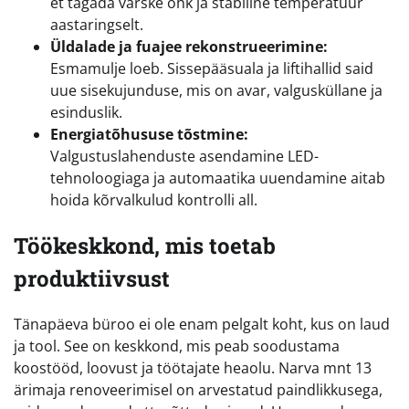
et tagada värske õhk ja stabiilne temperatuur
aastaringselt.
Üldalade ja fuajee rekonstrueerimine:
Esmamulje loeb. Sissepääsuala ja liftihallid said
uue sisekujunduse, mis on avar, valgusküllane ja
esinduslik.
Energiatõhususe tõstmine:
Valgustuslahenduste asendamine LED-
tehnoloogiaga ja automaatika uuendamine aitab
hoida kõrvalkulud kontrolli all.
Töökeskkond, mis toetab
produktiivsust
Tänapäeva büroo ei ole enam pelgalt koht, kus on laud
ja tool. See on keskkond, mis peab soodustama
koostööd, loovust ja töötajate heaolu. Narva mnt 13
ärimaja renoveerimisel on arvestatud paindlikkusega,