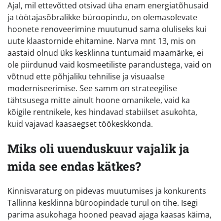
Ajal, mil ettevõtted otsivad üha enam energiatõhusaid
ja töötajasõbralikke büroopindu, on olemasolevate
hoonete renoveerimine muutunud sama oluliseks kui
uute klaastornide ehitamine. Narva mnt 13, mis on
aastaid olnud üks kesklinna tuntumaid maamärke, ei
ole piirdunud vaid kosmeetiliste parandustega, vaid on
võtnud ette põhjaliku tehnilise ja visuaalse
moderniseerimise. See samm on strateegilise
tähtsusega mitte ainult hoone omanikele, vaid ka
kõigile rentnikele, kes hindavad stabiilset asukohta,
kuid vajavad kaasaegset töökeskkonda.
Miks oli uuenduskuur vajalik ja
mida see endas kätkes?
Kinnisvaraturg on pidevas muutumises ja konkurents
Tallinna kesklinna büroopindade turul on tihe. Isegi
parima asukohaga hooned peavad ajaga kaasas käima,