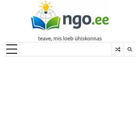
Skip
to
content
teave, mis loeb ühiskonnas