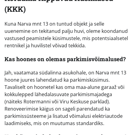
(KKK)
Kuna Narva mnt 13 on tuntud objekt ja selle
uuenemine on tekitanud palju huvi, oleme koondanud
vastused peamistele küsimustele, mis potentsiaalsetel
rentnikel ja huvilistel võivad tekkida.
Kas hoones on olemas parkimisvõimalused?
Jah, vaatamata südalinna asukohale, on Narva mnt 13
hoone juures lahendatud ka parkimisküsimus.
Tavaliselt on hoonetel kas oma maa-alune garaaž või
kokkulepped lähedalasuvate parkimismajadega
(näiteks Rotermanni või Viru Keskuse parklad).
Renoveerimise käigus on sageli parendatud ka
parkimissüsteeme ja lisatud võimalusi elektriautode
laadimiseks, mis on muutumas standardiks.