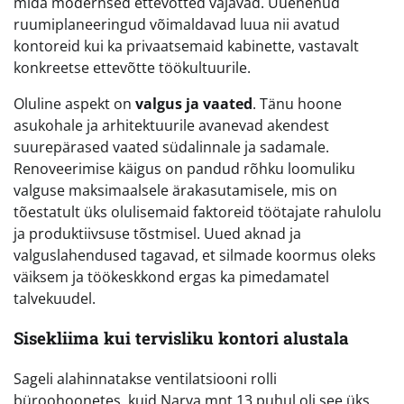
mida modernsed ettevõtted vajavad. Uuenenud
ruumiplaneeringud võimaldavad luua nii avatud
kontoreid kui ka privaatsemaid kabinette, vastavalt
konkreetse ettevõtte töökultuurile.
Oluline aspekt on
valgus ja vaated
. Tänu hoone
asukohale ja arhitektuurile avanevad akendest
suurepärased vaated südalinnale ja sadamale.
Renoveerimise käigus on pandud rõhku loomuliku
valguse maksimaalsele ärakasutamisele, mis on
tõestatult üks olulisemaid faktoreid töötajate rahulolu
ja produktiivsuse tõstmisel. Uued aknad ja
valguslahendused tagavad, et silmade koormus oleks
väiksem ja töökeskkond ergas ka pimedamatel
talvekuudel.
Sisekliima kui tervisliku kontori alustala
Sageli alahinnatakse ventilatsiooni rolli
büroohoonetes, kuid Narva mnt 13 puhul oli see üks