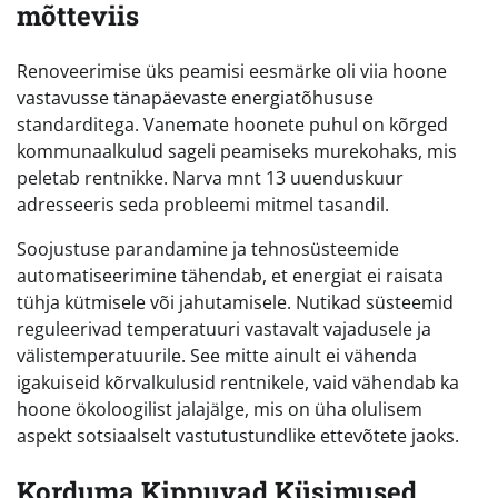
mõtteviis
Renoveerimise üks peamisi eesmärke oli viia hoone
vastavusse tänapäevaste energiatõhususe
standarditega. Vanemate hoonete puhul on kõrged
kommunaalkulud sageli peamiseks murekohaks, mis
peletab rentnikke. Narva mnt 13 uuenduskuur
adresseeris seda probleemi mitmel tasandil.
Soojustuse parandamine ja tehnosüsteemide
automatiseerimine tähendab, et energiat ei raisata
tühja kütmisele või jahutamisele. Nutikad süsteemid
reguleerivad temperatuuri vastavalt vajadusele ja
välistemperatuurile. See mitte ainult ei vähenda
igakuiseid kõrvalkulusid rentnikele, vaid vähendab ka
hoone ökoloogilist jalajälge, mis on üha olulisem
aspekt sotsiaalselt vastutustundlike ettevõtete jaoks.
Korduma Kippuvad Küsimused