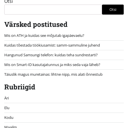
Otsi
Otsi
Värsked postitused
Mis on ATH ja kuidas see mõjutab igapäevaelu?
Kuidas tõestada töökiusamist: samm-sammuline juhend
Hangunud Samsungi telefon: kuidas teha sundrestarti?
Mis on Smart-ID kasutajatunnus ja miks seda vaja läheb?
Täiuslik magus muretainas: lihtne nipp, mis alati õnnestub
Rubriigid
Äri
Elu
Kodu
Maailm