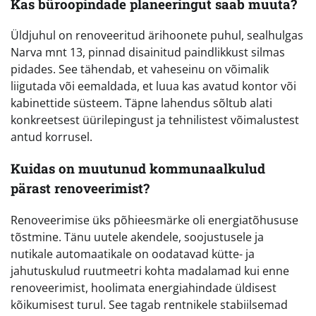
Kas büroopindade planeeringut saab muuta?
Üldjuhul on renoveeritud ärihoonete puhul, sealhulgas
Narva mnt 13, pinnad disainitud paindlikkust silmas
pidades. See tähendab, et vaheseinu on võimalik
liigutada või eemaldada, et luua kas avatud kontor või
kabinettide süsteem. Täpne lahendus sõltub alati
konkreetsest üürilepingust ja tehnilistest võimalustest
antud korrusel.
Kuidas on muutunud kommunaalkulud
pärast renoveerimist?
Renoveerimise üks põhieesmärke oli energiatõhususe
tõstmine. Tänu uutele akendele, soojustusele ja
nutikale automaatikale on oodatavad kütte- ja
jahutuskulud ruutmeetri kohta madalamad kui enne
renoveerimist, hoolimata energiahindade üldisest
kõikumisest turul. See tagab rentnikele stabiilsemad